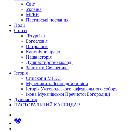
Світ
Україна
МГКЄ
Пастирські послання
Події
Статті
Літургіка
Богослов'я
Патрологія
Канонічне право
Наша історія
Душпастирство молоді
Запитати Священика
Історія
Єпископи МГКЄ
Мученики та Ісповідники віри
Історія Ужгородського кафедрального собору
Ікона Мукачівської Пречистої Богородиці
Душпастир
ПАСТОРАЛЬНИЙ КАЛЕНДАР