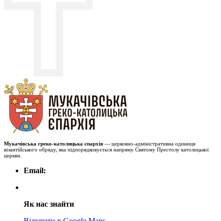
Мукачівська греко-католицька єпархія
— церковно-адміністративна одиниця
візантійського обряду, яка підпорядковується напряму Святому Престолу католицької
церкви.
Email:
Як нас знайти
Відкрити в Google Maps