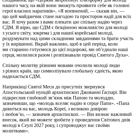
нашого часу, на якій вони зможуть проявити себе як головні
герої власних наративів». «Я впевнений, — сказав він, —
що цей майданчик стане нагодою та простором надії для всіх
вас. Я хочу разом з вами плекати цю спільну надію через
СДМ. Я вірю, що СДМ є безцінною можливістю для молоді
з усього світу, зокрема і для нашої корейської молоді,
роздумувати над цими складними завданнями та брати участь
у їх вирішенні. Вкрай важливо, щоб в цей період, коли
ми старанно готуємося до цієї подорожі, ми об’єднали наші
серця, молилися разом і розпізнавали провід Святого Духа».
Спільну молитву різними мовами очолили молоді люди
з різних країн, що символізувало глобальну єдність, якою
надихається СДМ.
Наприкінці Святої Меси до присутніх звернувся
Апостольський нунцій архиєпископ Джованні Ґаспарі. Він
підкреслив глибокий зв’язок між Папою та молоддю,
зазначивши, що «молодь вселяє надію в серце Папи». «Папа
дивиться на вас, молодь Кореї, з великою довірою
і любов’ю, — зазначив архиєпископ. — Він визнає важливий
внесок, який ви можете зробити у проведення Світових днів
молоді в Сеулі 2027 року, і супроводжує вас своїми
молитвами».