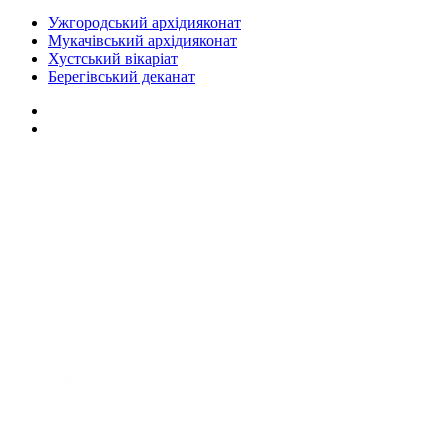
Ужгородський архідияконат
Мукачівський архідияконат
Хустський вікаріат
Берегівський деканат