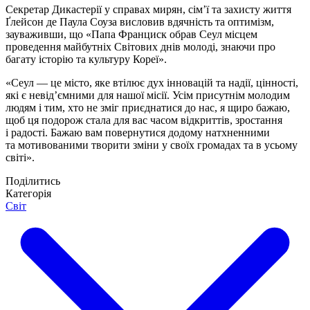
Секретар Дикастерії у справах мирян, сім’ї та захисту життя
Ґлейсон де Паула Соуза висловив вдячність та оптимізм,
зауваживши, що «Папа Франциск обрав Сеул місцем
проведення майбутніх Світових днів молоді, знаючи про
багату історію та культуру Кореї».
«Сеул — це місто, яке втілює дух інновацій та надії, цінності,
які є невід’ємними для нашої місії. Усім присутнім молодим
людям і тим, хто не зміг приєднатися до нас, я щиро бажаю,
щоб ця подорож стала для вас часом відкриттів, зростання
і радості. Бажаю вам повернутися додому натхненними
та мотивованими творити зміни у своїх громадах та в усьому
світі».
Поділитись
Категорія
Світ