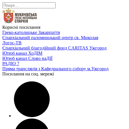
Корисні посилання
Греко-католицьке Закарпаття
Єпархіальний паломницький центр св. Миколая
Логос-ТВ
Єпархіальний благодійний фонд CARITAS Ужгород
Ютюб канал ХоДІМ
Ютюб канал Слово наДІЇ
РАДІО 7
Пряма трансляція з Кафедрального собору м.Ужгород
Посилання на соц. мережі