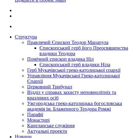
Структура
Правлячий Єпископ Теодор Мацапула
Єпископський герб його Преосвященства
владики Теодора
Помічний єпископ владика Ніл
Єпископський герб владики Ніла
Герб Мукачівської греко-католицької єпархії
Управління Мукачівської Греко-католицької
Єпархії
Церковний Трибунал
Відділ у справах захисту неповнолітніх та
вразливих осіб
Ужгородська греко-католицька богословська
академія ім. Блаженного Теодора Ромжі
Парафії
Монастирі
Капеланське служіння
Актуальні проекти
Новини