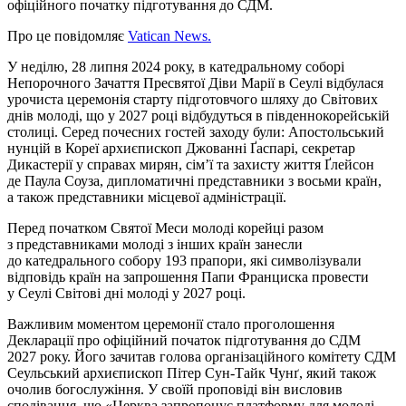
офіційного початку підготування до СДМ.
Про це
повідомляє
Vatican News.
У неділю, 28 липня 2024 року, в катедральному соборі
Непорочного Зачаття Пресвятої Діви Марії в Сеулі відбулася
урочиста церемонія старту підготовчого шляху до Світових
днів молоді, що у 2027 році відбудуться в південнокорейській
столиці. Серед почесних гостей заходу були: Апостольський
нунцій в Кореї архиєпископ Джованні Ґаспарі, секретар
Дикастерії у справах мирян, сім’ї та захисту життя Ґлейсон
де Паула Соуза, дипломатичні представники з восьми країн,
а також представники місцевої адміністрації.
Перед початком Святої Меси молоді корейці разом
з представниками молоді з інших країн занесли
до катедрального собору 193 прапори, які символізували
відповідь країн на запрошення Папи Франциска провести
у Сеулі Світові дні молоді у 2027 році.
Важливим моментом церемонії стало проголошення
Декларації про офіційний початок підготування до СДМ
2027 року. Його зачитав голова організаційного комітету СДМ
Сеульський архиєпископ Пітер Сун-Тайк Чунґ, який також
очолив богослужіння. У своїй проповіді він висловив
сподівання, що «Церква запропонує платформу для молоді