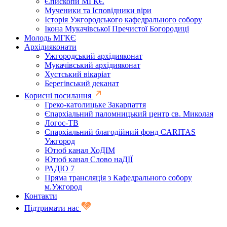
Єпископи МГКЄ
Мученики та Ісповідники віри
Історія Ужгородського кафедрального собору
Ікона Мукачівської Пречистої Богородиці
Молодь МГКЄ
Архідияконати
Ужгородський архідияконат
Мукачівський архідияконат
Хустський вікаріат
Берегівський деканат
Корисні посилання
Греко-католицьке Закарпаття
Єпархіальний паломницький центр св. Миколая
Логос-ТВ
Єпархіальний благодійний фонд CARITAS
Ужгород
Ютюб канал ХоДІМ
Ютюб канал Слово наДІЇ
РАДІО 7
Пряма трансляція з Кафедрального собору
м.Ужгород
Контакти
Підтримати нас