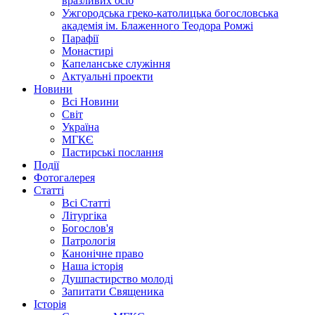
вразливих осіб
Ужгородська греко-католицька богословська
академія ім. Блаженного Теодора Ромжі
Парафії
Монастирі
Капеланське служіння
Актуальні проекти
Новини
Всі Новини
Світ
Україна
МГКЄ
Пастирські послання
Події
Фотогалерея
Статті
Всі Статті
Літургіка
Богослов'я
Патрологія
Канонічне право
Наша історія
Душпастирство молоді
Запитати Священика
Історія