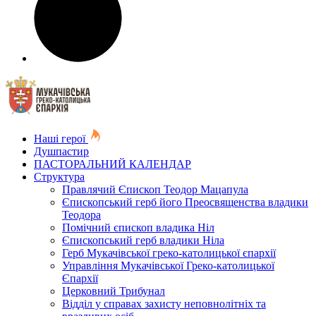
Наші герої
Душпастир
ПАСТОРАЛЬНИЙ КАЛЕНДАР
Структура
Правлячий Єпископ Теодор Мацапула
Єпископський герб його Преосвященства владики
Теодора
Помічний єпископ владика Ніл
Єпископський герб владики Ніла
Герб Мукачівської греко-католицької єпархії
Управління Мукачівської Греко-католицької
Єпархії
Церковний Трибунал
Відділ у справах захисту неповнолітніх та