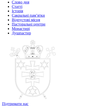
Слово дня
Статті
Історія
Сакральні пам’ятки
Відпустові місця
Пасторальні центри
Монастирі
Душпастир
Підтримати нас