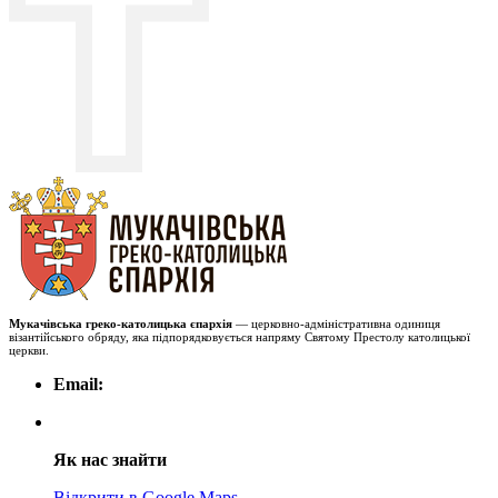
Мукачівська греко-католицька єпархія
— церковно-адміністративна одиниця
візантійського обряду, яка підпорядковується напряму Святому Престолу католицької
церкви.
Email:
Як нас знайти
Відкрити в Google Maps