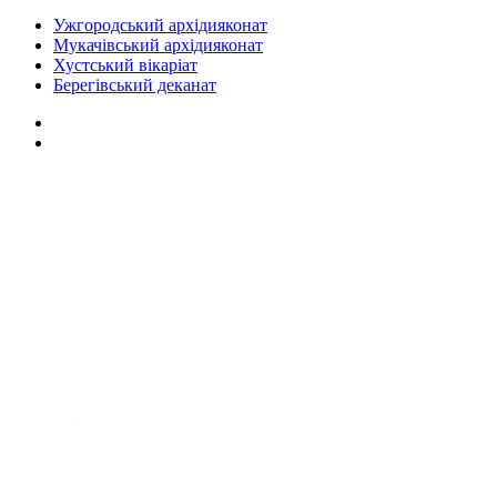
Ужгородський архідияконат
Мукачівський архідияконат
Хустський вікаріат
Берегівський деканат