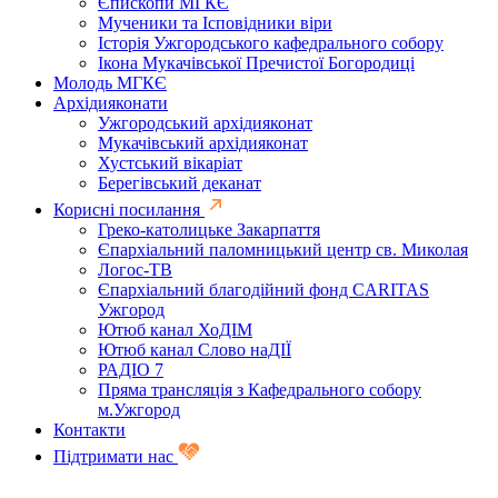
Єпископи МГКЄ
Мученики та Ісповідники віри
Історія Ужгородського кафедрального собору
Ікона Мукачівської Пречистої Богородиці
Молодь МГКЄ
Архідияконати
Ужгородський архідияконат
Мукачівський архідияконат
Хустський вікаріат
Берегівський деканат
Корисні посилання
Греко-католицьке Закарпаття
Єпархіальний паломницький центр св. Миколая
Логос-ТВ
Єпархіальний благодійний фонд CARITAS
Ужгород
Ютюб канал ХоДІМ
Ютюб канал Слово наДІЇ
РАДІО 7
Пряма трансляція з Кафедрального собору
м.Ужгород
Контакти
Підтримати нас