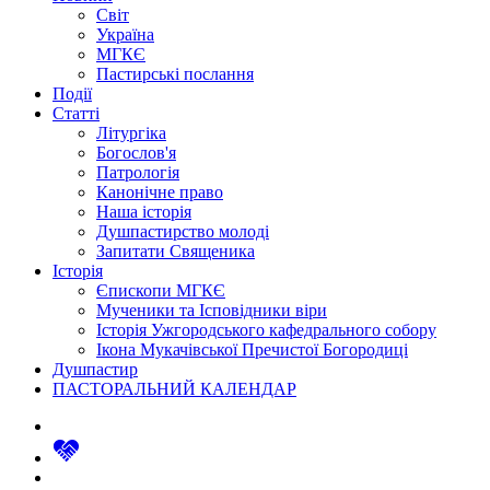
Світ
Україна
МГКЄ
Пастирські послання
Події
Статті
Літургіка
Богослов'я
Патрологія
Канонічне право
Наша історія
Душпастирство молоді
Запитати Священика
Історія
Єпископи МГКЄ
Мученики та Ісповідники віри
Історія Ужгородського кафедрального собору
Ікона Мукачівської Пречистої Богородиці
Душпастир
ПАСТОРАЛЬНИЙ КАЛЕНДАР