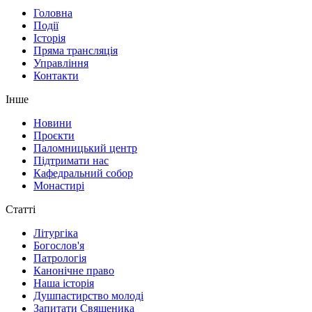
Головна
Події
Історія
Пряма трансляція
Управління
Контакти
Інше
Новини
Проєкти
Паломницький центр
Підтримати нас
Кафедральний собор
Монастирі
Статті
Літургіка
Богослов'я
Патрологія
Канонічне право
Наша історія
Душпастирство молоді
Запитати Священика