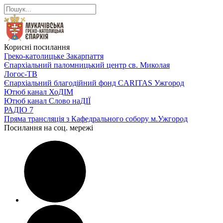
Корисні посилання
Греко-католицьке Закарпаття
Єпархіальний паломницький центр св. Миколая
Логос-ТВ
Єпархіальний благодійний фонд CARITAS Ужгород
Ютюб канал ХоДІМ
Ютюб канал Слово наДІЇ
РАДІО 7
Пряма трансляція з Кафедрального собору м.Ужгород
Посилання на соц. мережі