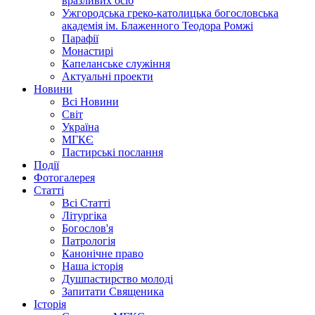
вразливих осіб
Ужгородська греко-католицька богословська
академія ім. Блаженного Теодора Ромжі
Парафії
Монастирі
Капеланське служіння
Актуальні проекти
Новини
Всі Новини
Світ
Україна
МГКЄ
Пастирські послання
Події
Фотогалерея
Статті
Всі Статті
Літургіка
Богослов'я
Патрологія
Канонічне право
Наша історія
Душпастирство молоді
Запитати Священика
Історія