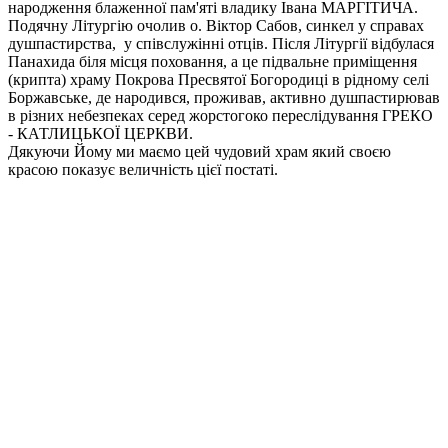
народження блаженної пам'яті владику Івана МАРГІТИЧА.
Подячну Літургію очолив о. Віктор Сабов, синкел у справах
душпастирства, у співслужінні отців. Після Літургії відбулася
Панахида біля місця поховання, а це підвальне приміщення
(крипта) храму Покрова Пресвятої Богородиці в рідному селі
Боржавське, де народився, проживав, активно душпастирював
в різних небезпеках серед жорстогоко переслідування ГРЕКО
- КАТЛИЦЬКОЇ ЦЕРКВИ.
Дякуючи Йому ми маємо цей чудовий храм який своєю
красою показує величність цієї постаті.