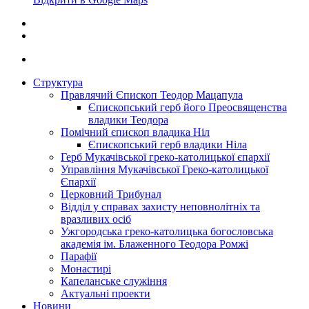
Структура
Правлячий Єпископ Теодор Мацапула
Єпископський герб його Преосвященства
владики Теодора
Помічний єпископ владика Ніл
Єпископський герб владики Ніла
Герб Мукачівської греко-католицької єпархії
Управління Мукачівської Греко-католицької
Єпархії
Церковний Трибунал
Відділ у справах захисту неповнолітніх та
вразливих осіб
Ужгородська греко-католицька богословська
академія ім. Блаженного Теодора Ромжі
Парафії
Монастирі
Капеланське служіння
Актуальні проекти
Новини