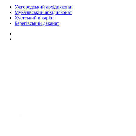
Ужгородський архідияконат
Мукачівський архідияконат
Хустський вікаріат
Берегівський деканат