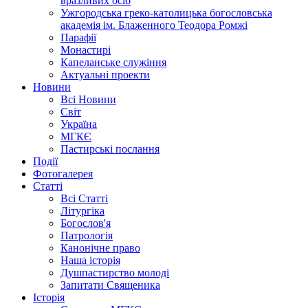
вразливих осіб
Ужгородська греко-католицька богословська
академія ім. Блаженного Теодора Ромжі
Парафії
Монастирі
Капеланське служіння
Актуальні проекти
Новини
Всі Новини
Світ
Україна
МГКЄ
Пастирські послання
Події
Фотогалерея
Статті
Всі Статті
Літургіка
Богослов'я
Патрологія
Канонічне право
Наша історія
Душпастирство молоді
Запитати Священика
Історія