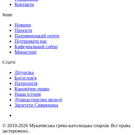
Контакти
Інше
Новини
Проєкти
Паломницький центр
Підтримати нас
Кафедральний собор
Монастирі
Статті
Літургіка
Богослов'я
Патрологія
Канонічне право
Наша історія
Душпастирство молоді
Запитати Священика
© 2010-2026
Мукачівська греко-католицька єпархія.
Всі права
застережено.