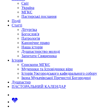
Світ
Україна
МГКЄ
Пастирські послання
Події
Статті
Літургіка
Богослов'я
Патрологія
Канонічне право
Наша історія
Душпастирство молоді
Запитати Священика
Історія
Єпископи МГКЄ
Мученики та Ісповідники віри
Історія Ужгородського кафедрального собору
Ікона Мукачівської Пречистої Богородиці
Душпастир
ПАСТОРАЛЬНИЙ КАЛЕНДАР