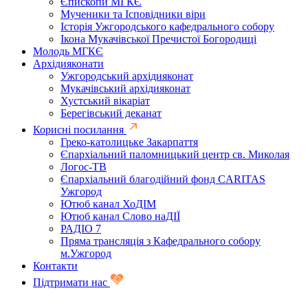
Єпископи МГКЄ
Мученики та Ісповідники віри
Історія Ужгородського кафедрального собору
Ікона Мукачівської Пречистої Богородиці
Молодь МГКЄ
Архідияконати
Ужгородський архідияконат
Мукачівський архідияконат
Хустський вікаріат
Берегівський деканат
Корисні посилання
Греко-католицьке Закарпаття
Єпархіальний паломницький центр св. Миколая
Логос-ТВ
Єпархіальний благодійний фонд CARITAS
Ужгород
Ютюб канал ХоДІМ
Ютюб канал Слово наДІЇ
РАДІО 7
Пряма трансляція з Кафедрального собору
м.Ужгород
Контакти
Підтримати нас