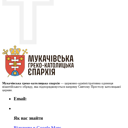
Мукачівська греко-католицька єпархія
— церковно-адміністративна одиниця
візантійського обряду, яка підпорядковується напряму Святому Престолу католицької
церкви.
Email:
Як нас знайти
Відкрити в Google Maps