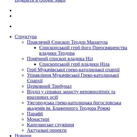
Структура
Правлячий Єпископ Теодор Мацапула
Єпископський герб його Преосвященства
владики Теодора
Помічний єпископ владика Ніл
Єпископський герб владики Ніла
Герб Мукачівської греко-католицької єпархії
Управління Мукачівської Греко-католицької
Єпархії
Церковний Трибунал
Відділ у справах захисту неповнолітніх та
вразливих осіб
Ужгородська греко-католицька богословська
академія ім. Блаженного Теодора Ромжі
Парафії
Монастирі
Капеланське служіння
Актуальні проекти
Новини