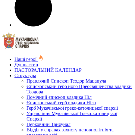
Наші герої
Душпастир
ПАСТОРАЛЬНИЙ КАЛЕНДАР
Структура
Правлячий Єпископ Теодор Мацапула
Єпископський герб його Преосвященства владики
Теодора
Помічний єпископ владика Ніл
Єпископський герб владики Ніла
Герб Мукачівської греко-католицької єпархії
Управління Мукачівської Греко-католицької
Єпархії
Церковний Трибунал
Відділ у справах захисту неповнолітніх та