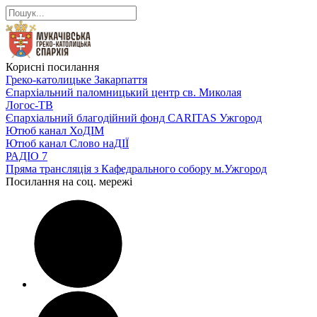
Корисні посилання
Греко-католицьке Закарпаття
Єпархіальний паломницький центр св. Миколая
Логос-ТВ
Єпархіальний благодійний фонд CARITAS Ужгород
Ютюб канал ХоДІМ
Ютюб канал Слово наДІЇ
РАДІО 7
Пряма трансляція з Кафедрального собору м.Ужгород
Посилання на соц. мережі