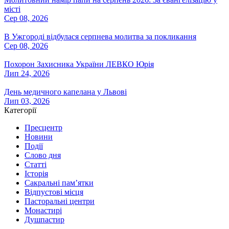
місті
Сер 08, 2026
В Ужгороді відбулася серпнева молитва за покликання
Сер 08, 2026
Похорон Захисника України ЛЕВКО Юрія
Лип 24, 2026
День медичного капелана у Львові
Лип 03, 2026
Категорії
Пресцентр
Новини
Події
Слово дня
Статті
Історія
Сакральні пам’ятки
Відпустові місця
Пасторальні центри
Монастирі
Душпастир