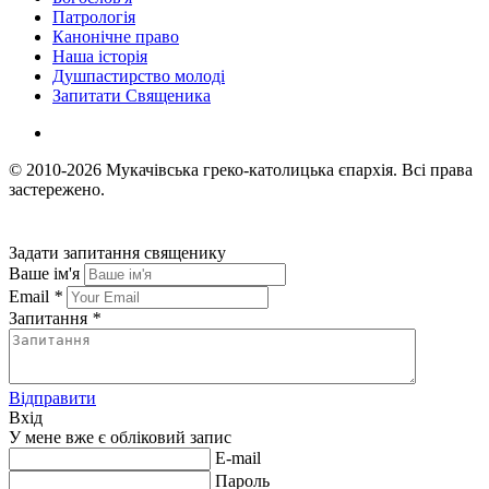
Патрологія
Канонічне право
Наша історія
Душпастирство молоді
Запитати Священика
© 2010-2026
Мукачівська греко-католицька єпархія.
Всі права
застережено.
Задати запитання священику
Ваше ім'я
Email
*
Запитання
*
Відправити
Вхід
У мене вже є обліковий запис
E-mail
Пароль