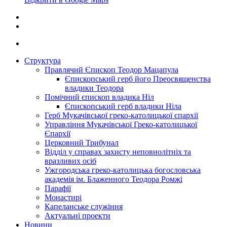
Структура
Правлячий Єпископ Теодор Мацапула
Єпископський герб його Преосвященства
владики Теодора
Помічний єпископ владика Ніл
Єпископський герб владики Ніла
Герб Мукачівської греко-католицької єпархії
Управління Мукачівської Греко-католицької
Єпархії
Церковний Трибунал
Відділ у справах захисту неповнолітніх та
вразливих осіб
Ужгородська греко-католицька богословська
академія ім. Блаженного Теодора Ромжі
Парафії
Монастирі
Капеланське служіння
Актуальні проекти
Новини