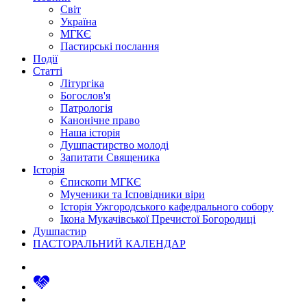
Світ
Україна
МГКЄ
Пастирські послання
Події
Статті
Літургіка
Богослов'я
Патрологія
Канонічне право
Наша історія
Душпастирство молоді
Запитати Священика
Історія
Єпископи МГКЄ
Мученики та Ісповідники віри
Історія Ужгородського кафедрального собору
Ікона Мукачівської Пречистої Богородиці
Душпастир
ПАСТОРАЛЬНИЙ КАЛЕНДАР