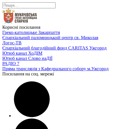
Корисні посилання
Греко-католицьке Закарпаття
Єпархіальний паломницький центр св. Миколая
Логос-ТВ
Єпархіальний благодійний фонд CARITAS Ужгород
Ютюб канал ХоДІМ
Ютюб канал Слово наДІЇ
РАДІО 7
Пряма трансляція з Кафедрального собору м.Ужгород
Посилання на соц. мережі