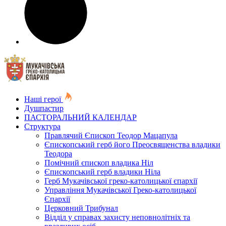
Наші герої
Душпастир
ПАСТОРАЛЬНИЙ КАЛЕНДАР
Структура
Правлячий Єпископ Теодор Мацапула
Єпископський герб його Преосвященства владики
Теодора
Помічний єпископ владика Ніл
Єпископський герб владики Ніла
Герб Мукачівської греко-католицької єпархії
Управління Мукачівської Греко-католицької
Єпархії
Церковний Трибунал
Відділ у справах захисту неповнолітніх та