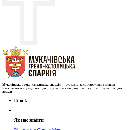
Мукачівська греко-католицька єпархія
— церковно-адміністративна одиниця
візантійського обряду, яка підпорядковується напряму Святому Престолу католицької
церкви.
Email:
Як нас знайти
Відкрити в Google Maps