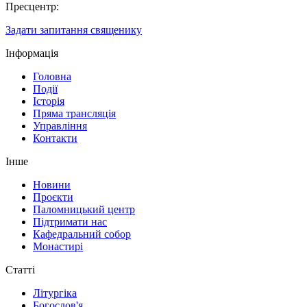
Пресцентр:
Задати запитання священику
Інформація
Головна
Події
Історія
Пряма трансляція
Управління
Контакти
Інше
Новини
Проєкти
Паломницький центр
Підтримати нас
Кафедральний собор
Монастирі
Статті
Літургіка
Богослов'я