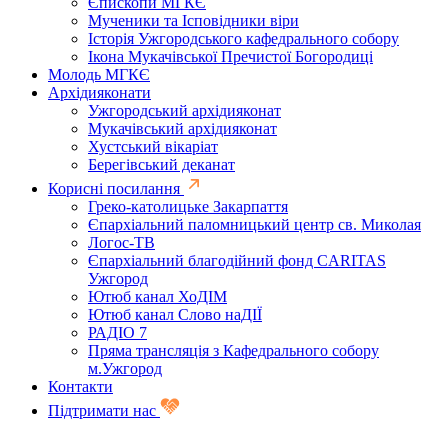
Єпископи МГКЄ
Мученики та Ісповідники віри
Історія Ужгородського кафедрального собору
Ікона Мукачівської Пречистої Богородиці
Молодь МГКЄ
Архідияконати
Ужгородський архідияконат
Мукачівський архідияконат
Хустський вікаріат
Берегівський деканат
Корисні посилання
Греко-католицьке Закарпаття
Єпархіальний паломницький центр св. Миколая
Логос-ТВ
Єпархіальний благодійний фонд CARITAS
Ужгород
Ютюб канал ХоДІМ
Ютюб канал Слово наДІЇ
РАДІО 7
Пряма трансляція з Кафедрального собору
м.Ужгород
Контакти
Підтримати нас