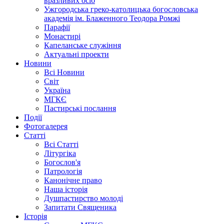
вразливих осіб
Ужгородська греко-католицька богословська
академія ім. Блаженного Теодора Ромжі
Парафії
Монастирі
Капеланське служіння
Актуальні проекти
Новини
Всі Новини
Світ
Україна
МГКЄ
Пастирські послання
Події
Фотогалерея
Статті
Всі Статті
Літургіка
Богослов'я
Патрологія
Канонічне право
Наша історія
Душпастирство молоді
Запитати Священика
Історія