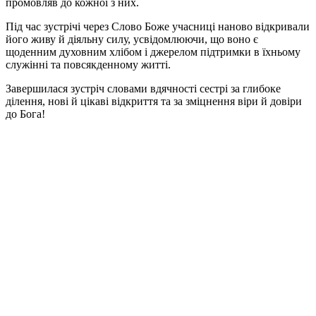
промовляв до кожної з них.
Під час зустрічі через Слово Боже учасниці наново відкривали
його живу й діяльну силу, усвідомлюючи, що воно є
щоденним духовним хлібом і джерелом підтримки в їхньому
служінні та повсякденному житті.
Завершилася зустріч словами вдячності сестрі за глибоке
ділення, нові й цікаві відкриття та за зміцнення віри й довіри
до Бога!