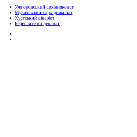
Ужгородський архідияконат
Мукачівський архідияконат
Хустський вікаріат
Берегівський деканат