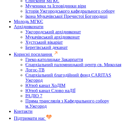
Єпископи МГКЄ
Мученики та Ісповідники віри
Історія Ужгородського кафедрального собору
Ікона Мукачівської Пречистої Богородиці
Молодь МГКЄ
Архідияконати
Ужгородський архідияконат
Мукачівський архідияконат
Хустський вікаріат
Берегівський деканат
Корисні посилання
Греко-католицьке Закарпаття
Єпархіальний паломницький центр св. Миколая
Логос-ТВ
Єпархіальний благодійний фонд CARITAS
Ужгород
Ютюб канал ХоДІМ
Ютюб канал Слово наДІЇ
РАДІО 7
Пряма трансляція з Кафедрального собору
м.Ужгород
Контакти
Підтримати нас