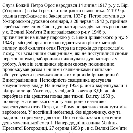
Слуга Божий Петро Орос народився 14 липня 1917 р. у с. Бірі
(Угорщина) в сім’ї греко-католицького священика. У 1919 р.
родина переїжджає на Закарпаття. 1937 р. Петро вступив до
Ужгородської духовної семінарії, а 28 червня 1942 р. прийняв
ієрейські свячення. Свою душпастирську діяльність розпочав
у с. Великі Ком’яти Виноградівського р-ну. 1946 р.
призначений на вільну парохію у с. Білки Іршавського р-ну. У
1948 р. місцеві органи влади вдаються до різних методів
впливу, щоб схилити отця Петра на перехід до православ’я.
Йому, як і всім іншим священикам, які не поступилися своїми
переконаннями, заборонили виконувати душпастирську
роботу. Але він залишився вірним своєму покликанню,
продовжував разом з іншими священиками підпільно
обслуговувати греко-католицьких вірників Іршавщини й
Виноградівщини. Непокірність священика дратувала
комуністичну владу. На початку 1953 р. його заарештували й
відправили до Ужгорода, у слідчий ізолятор КДБ, де він
перебував під арештом понад два тижні. Влітку 1953 р.
поблизу Імстичівського мосту міліціонер намагався
заарештувати отця Петра, але йому пощастило зникнути між
верболозом. У постійній небезпеці, без відпочинку, сну та
надійного притулку для отця Петра наближався трагічний
день мученицької смерті. Напередодні празника Успіння
Пресвятої Богородиці, 27 серпня 1953 р., в с. Великі Ком’яти