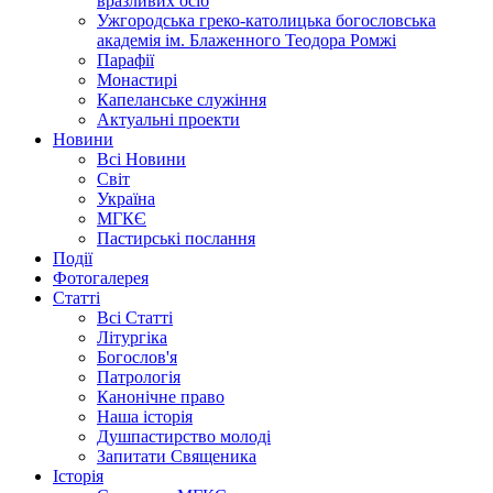
вразливих осіб
Ужгородська греко-католицька богословська
академія ім. Блаженного Теодора Ромжі
Парафії
Монастирі
Капеланське служіння
Актуальні проекти
Новини
Всі Новини
Світ
Україна
МГКЄ
Пастирські послання
Події
Фотогалерея
Статті
Всі Статті
Літургіка
Богослов'я
Патрологія
Канонічне право
Наша історія
Душпастирство молоді
Запитати Священика
Історія