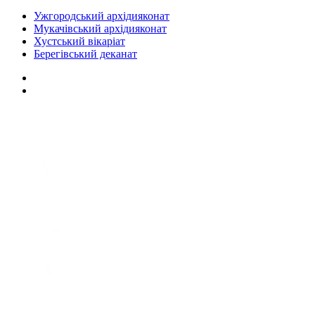
Ужгородський архідияконат
Мукачівський архідияконат
Хустський вікаріат
Берегівський деканат