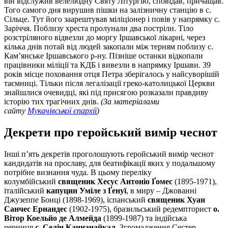
він відслужив велелюдну Святу Літургію, сповідав, причащав.
Того самого дня вирушив пішки на залізничну станцію в с.
Сільце. Тут його заарештував міліціонер і повів у напрямку с.
Заріччя. Поблизу хреста пролунали два постріли. Тіло
розстріляного відвезли до моргу Іршавської лікарні, через
кілька днів потай від людей закопали між терням поблизу с.
Кам’янське Іршавського р-ну. Пізніше останки відкопали
працівники міліції та КДБ і вивезли в напрямку Іршави. 39
років місце поховання отця Петра зберігалось у найсуворішій
таємниці. Тільки після легалізації греко-католицької Церкви
знайшлися очевидці, які під присягою розказали правдиву
історію тих трагічних днів.
(За матеріалами
сайту
Мукачівської єпархії
)
Декрети про геройський вимір чеснот
Інші п’ять декретів проголошують геройський вимір чеснот
кандидатів на прославу, для беатифікації яких у подальшому
потрібне визнання чуда. В цьому переліку
колумбійський
священик Хесус Антоніо Ґомес
(1895-1971),
італійський
капуцин Уміле з Ґенуї
, в миру – Джованні
Джузеппе Бонці (1898-1969), іспанський
священик Хуан
Санчес Ернандес
(1902-1975), бразильський редемпторист
о.
Вітор Коельйо де Алмейда
(1899-1987) та індійська
черниця
с. Селін Каннанайкал
, Згромадження Сестер