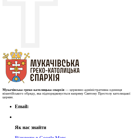
Мукачівська греко-католицька єпархія
— церковно-адміністративна одиниця
візантійського обряду, яка підпорядковується напряму Святому Престолу католицької
церкви.
Email:
Як нас знайти
Відкрити в Google Maps