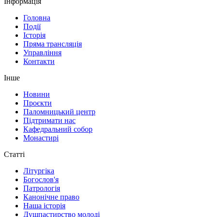
Інформація
Головна
Події
Історія
Пряма трансляція
Управління
Контакти
Інше
Новини
Проєкти
Паломницький центр
Підтримати нас
Кафедральний собор
Монастирі
Статті
Літургіка
Богослов'я
Патрологія
Канонічне право
Наша історія
Душпастирство молоді