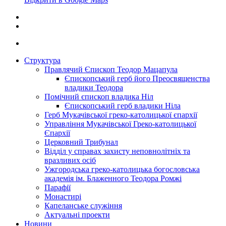
Структура
Правлячий Єпископ Теодор Мацапула
Єпископський герб його Преосвященства
владики Теодора
Помічний єпископ владика Ніл
Єпископський герб владики Ніла
Герб Мукачівської греко-католицької єпархії
Управління Мукачівської Греко-католицької
Єпархії
Церковний Трибунал
Відділ у справах захисту неповнолітніх та
вразливих осіб
Ужгородська греко-католицька богословська
академія ім. Блаженного Теодора Ромжі
Парафії
Монастирі
Капеланське служіння
Актуальні проекти
Новини