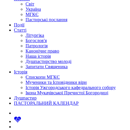
Світ
Україна
МГКЄ
Пастирські послання
Події
Статті
Літургіка
Богослов'я
Патрологія
Канонічне право
Наша історія
Душпастирство молоді
Запитати Священика
Історія
Єпископи МГКЄ
Мученики та Ісповідники віри
Історія Ужгородського кафедрального собору
Ікона Мукачівської Пречистої Богородиці
Душпастир
ПАСТОРАЛЬНИЙ КАЛЕНДАР