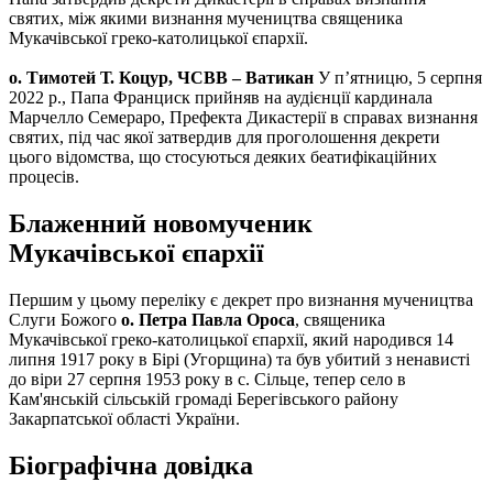
святих, між якими визнання мучеництва священика
Мукачівської греко-католицької єпархії.
о. Тимотей Т. Коцур, ЧСВВ – Ватикан
У п’ятницю, 5 серпня
2022 р., Папа Франциск прийняв на аудієнції кардинала
Марчелло Семераро, Префекта Дикастерії в справах визнання
святих, під час якої затвердив для проголошення декрети
цього відомства, що стосуються деяких беатифікаційних
процесів.
Блаженний новомученик
Мукачівської єпархії
Першим у цьому переліку є декрет про визнання мучеництва
Слуги Божого
о. Петра Павла Ороса
, священика
Мукачівської греко-католицької єпархії, який народився 14
липня 1917 року в Бірі (Угорщина) та був убитий з ненависті
до віри 27 серпня 1953 року в с. Сільце, тепер село в
Кам'янській сільській громаді Берегівського району
Закарпатської області України.
Біографічна довідка