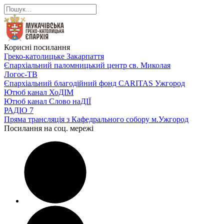
Корисні посилання
Греко-католицьке Закарпаття
Єпархіальний паломницький центр св. Миколая
Логос-ТВ
Єпархіальний благодійний фонд CARITAS Ужгород
Ютюб канал ХоДІМ
Ютюб канал Слово наДІЇ
РАДІО 7
Пряма трансляція з Кафедрального собору м.Ужгород
Посилання на соц. мережі