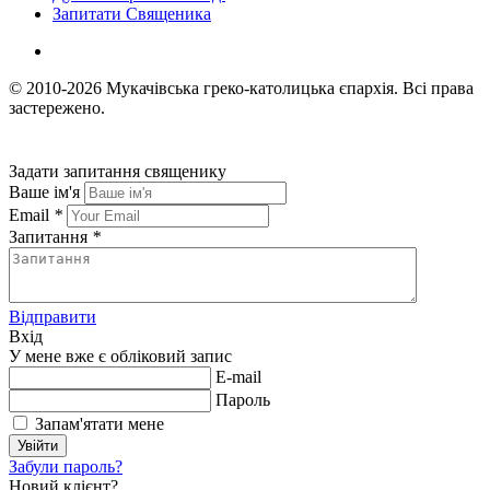
Запитати Священика
© 2010-2026
Мукачівська греко-католицька єпархія.
Всі права
застережено.
Задати запитання священику
Ваше ім'я
Email
*
Запитання
*
Відправити
Вхід
У мене вже є обліковий запис
E-mail
Пароль
Запам'ятати мене
Увійти
Забули пароль?
Новий клієнт?