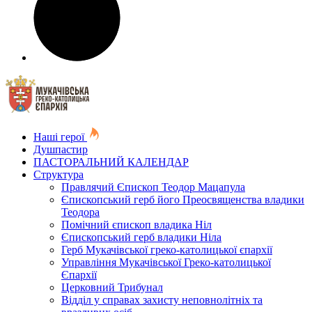
Наші герої
Душпастир
ПАСТОРАЛЬНИЙ КАЛЕНДАР
Структура
Правлячий Єпископ Теодор Мацапула
Єпископський герб його Преосвященства владики
Теодора
Помічний єпископ владика Ніл
Єпископський герб владики Ніла
Герб Мукачівської греко-католицької єпархії
Управління Мукачівської Греко-католицької
Єпархії
Церковний Трибунал
Відділ у справах захисту неповнолітніх та