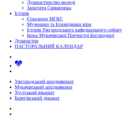
Душпастирство молоді
Запитати Священика
Історія
Єпископи МГКЄ
Мученики та Ісповідники віри
Історія Ужгородського кафедрального собору
Ікона Мукачівської Пречистої Богородиці
Душпастир
ПАСТОРАЛЬНИЙ КАЛЕНДАР
Ужгородський архідияконат
Мукачівський архідияконат
Хустський вікаріат
Берегівський деканат