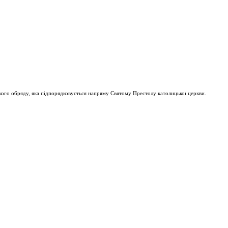
ого обряду, яка підпорядковується напряму Святому Престолу католицької церкви.