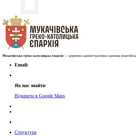
Мукачівська греко-католицька єпархія
— церковно-адміністративна одиниця візантійськ
Email:
Як нас знайти
Відкрити в Google Maps
Структура