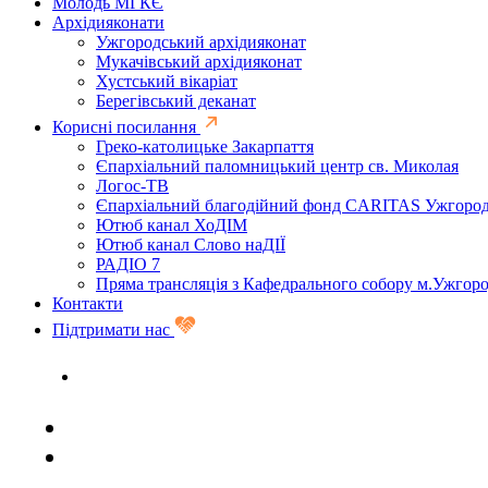
Молодь МГКЄ
Архідияконати
Ужгородський архідияконат
Мукачівський архідияконат
Хустський вікаріат
Берегівський деканат
Корисні посилання
Греко-католицьке Закарпаття
Єпархіальний паломницький центр св. Миколая
Логос-ТВ
Єпархіальний благодійний фонд CARITAS Ужгоро
Ютюб канал ХоДІМ
Ютюб канал Слово наДІЇ
РАДІО 7
Пряма трансляція з Кафедрального собору м.Ужгор
Контакти
Підтримати нас
Задати запитання священику