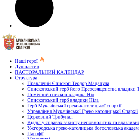
Наші герої
Душпастир
ПАСТОРАЛЬНИЙ КАЛЕНДАР
Структура
Правлячий Єпископ Теодор Мацапула
Єпископський герб його Преосвященства владики 
Помічний єпископ владика Ніл
Єпископський герб владики Ніла
Герб Мукачівської греко-католицької єпархії
Управління Мукачівської Греко-католицької Єпархії
Церковний Трибунал
Відділ у справах захисту неповнолітніх та вразливих
Ужгородська греко-католицька богословська академ
Парафії