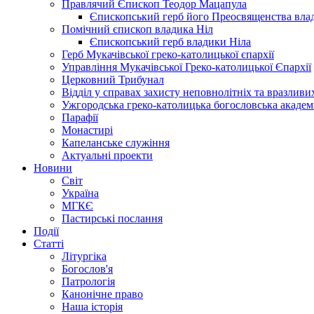
Правлячий Єпископ Теодор Мацапула
Єпископський герб його Преосвященства вла
Помічний єпископ владика Ніл
Єпископський герб владики Ніла
Герб Мукачівської греко-католицької єпархії
Управління Мукачівської Греко-католицької Єпархії
Церковний Трибунал
Відділ у справах захисту неповнолітніх та вразливих
Ужгородська греко-католицька богословська академ
Парафії
Монастирі
Капеланське служіння
Актуальні проекти
Новини
Світ
Україна
МГКЄ
Пастирські послання
Події
Статті
Літургіка
Богослов'я
Патрологія
Канонічне право
Наша історія