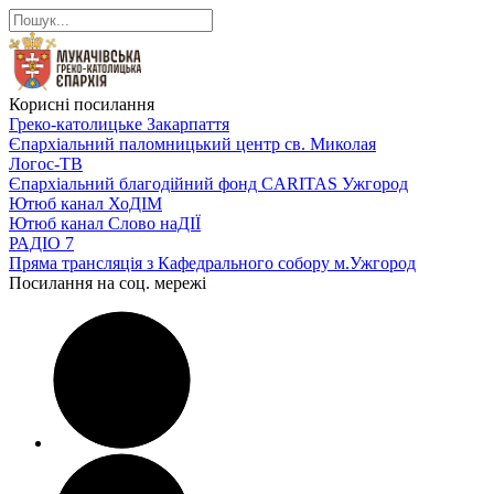
Корисні посилання
Греко-католицьке Закарпаття
Єпархіальний паломницький центр св. Миколая
Логос-ТВ
Єпархіальний благодійний фонд CARITAS Ужгород
Ютюб канал ХоДІМ
Ютюб канал Слово наДІЇ
РАДІО 7
Пряма трансляція з Кафедрального собору м.Ужгород
Посилання на соц. мережі