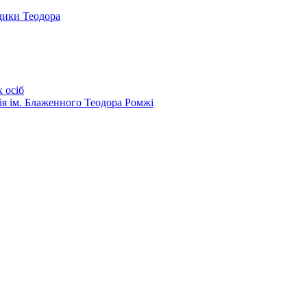
дики Теодора
 осіб
ія ім. Блаженного Теодора Ромжі