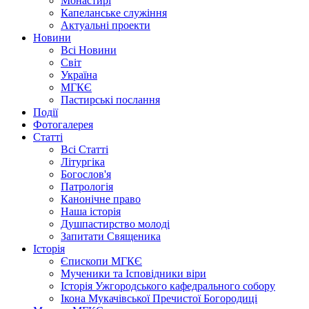
Монастирі
Капеланське служіння
Актуальні проекти
Новини
Всі Новини
Світ
Україна
МГКЄ
Пастирські послання
Події
Фотогалерея
Статті
Всі Статті
Літургіка
Богослов'я
Патрологія
Канонічне право
Наша історія
Душпастирство молоді
Запитати Священика
Історія
Єпископи МГКЄ
Мученики та Ісповідники віри
Історія Ужгородського кафедрального собору
Ікона Мукачівської Пречистої Богородиці