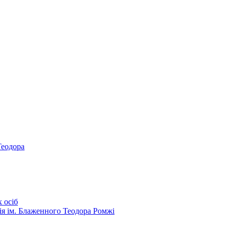
Теодора
 осіб
ія ім. Блаженного Теодора Ромжі