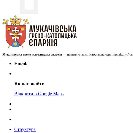
Мукачівська греко-католицька єпархія
— церковно-адміністративна одиниця візантійськ
Email:
Як нас знайти
Відкрити в Google Maps
Структура