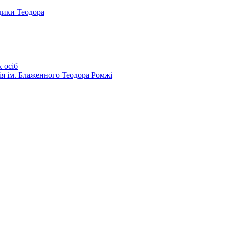
дики Теодора
 осіб
ія ім. Блаженного Теодора Ромжі