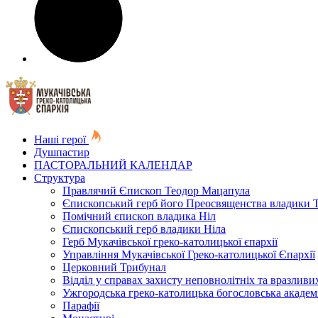
Наші герої
Душпастир
ПАСТОРАЛЬНИЙ КАЛЕНДАР
Структура
Правлячий Єпископ Теодор Мацапула
Єпископський герб його Преосвященства владики 
Помічний єпископ владика Ніл
Єпископський герб владики Ніла
Герб Мукачівської греко-католицької єпархії
Управління Мукачівської Греко-католицької Єпархії
Церковний Трибунал
Відділ у справах захисту неповнолітніх та вразливих
Ужгородська греко-католицька богословська академ
Парафії