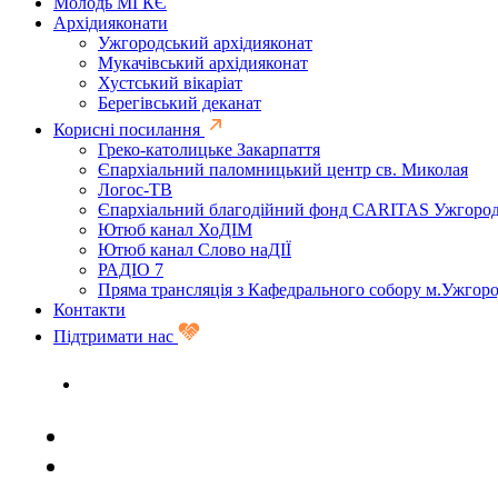
Молодь МГКЄ
Архідияконати
Ужгородський архідияконат
Мукачівський архідияконат
Хустський вікаріат
Берегівський деканат
Корисні посилання
Греко-католицьке Закарпаття
Єпархіальний паломницький центр св. Миколая
Логос-ТВ
Єпархіальний благодійний фонд CARITAS Ужгоро
Ютюб канал ХоДІМ
Ютюб канал Слово наДІЇ
РАДІО 7
Пряма трансляція з Кафедрального собору м.Ужгор
Контакти
Підтримати нас
Задати запитання священику