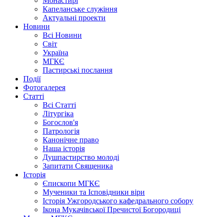
Монастирі
Капеланське служіння
Актуальні проекти
Новини
Всі Новини
Світ
Україна
МГКЄ
Пастирські послання
Події
Фотогалерея
Статті
Всі Статті
Літургіка
Богослов'я
Патрологія
Канонічне право
Наша історія
Душпастирство молоді
Запитати Священика
Історія
Єпископи МГКЄ
Мученики та Ісповідники віри
Історія Ужгородського кафедрального собору
Ікона Мукачівської Пречистої Богородиці