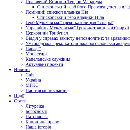
Правлячий Єпископ Теодор Мацапула
Єпископський герб його Преосвященства вла
Помічний єпископ владика Ніл
Єпископський герб владики Ніла
Герб Мукачівської греко-католицької єпархії
Управління Мукачівської Греко-католицької Єпархії
Церковний Трибунал
Відділ у справах захисту неповнолітніх та вразливих
Ужгородська греко-католицька богословська академ
Парафії
Монастирі
Капеланське служіння
Актуальні проекти
Новини
Світ
Україна
МГКЄ
Пастирські послання
Події
Статті
Літургіка
Богослов'я
Патрологія
Канонічне право
Наша історія