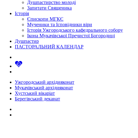
Душпастирство молоді
Запитати Священика
Історія
Єпископи МГКЄ
Мученики та Ісповідники віри
Історія Ужгородського кафедрального собору
Ікона Мукачівської Пречистої Богородиці
Душпастир
ПАСТОРАЛЬНИЙ КАЛЕНДАР
Ужгородський архідияконат
Мукачівський архідияконат
Хустський вікаріат
Берегівський деканат