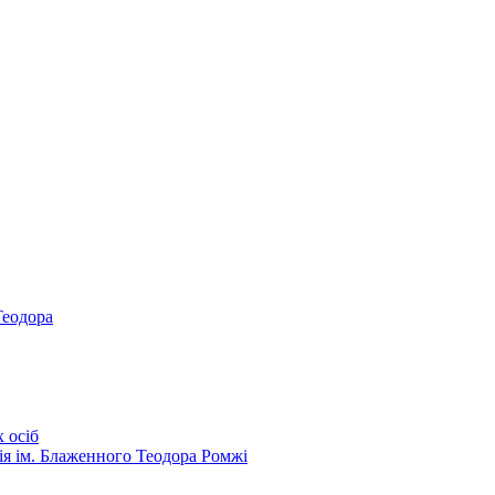
Теодора
 осіб
ія ім. Блаженного Теодора Ромжі