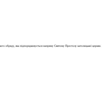
ого обряду, яка підпорядковується напряму Святому Престолу католицької церкви.