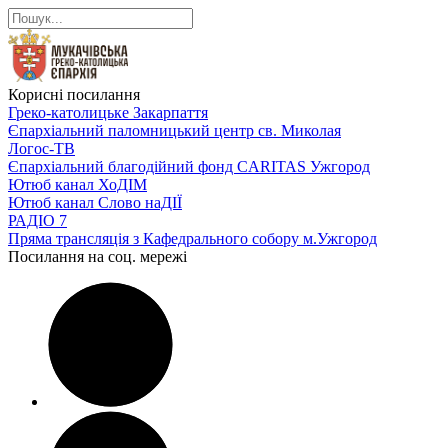
Корисні посилання
Греко-католицьке Закарпаття
Єпархіальний паломницький центр св. Миколая
Логос-ТВ
Єпархіальний благодійний фонд CARITAS Ужгород
Ютюб канал ХоДІМ
Ютюб канал Слово наДІЇ
РАДІО 7
Пряма трансляція з Кафедрального собору м.Ужгород
Посилання на соц. мережі