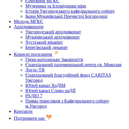
Єпископи МГКЄ
Мученики та Ісповідники віри
Історія Ужгородського кафедрального собору
Ікона Мукачівської Пречистої Богородиці
Молодь МГКЄ
Архідияконати
Ужгородський архідияконат
Мукачівський архідияконат
Хустський вікаріат
Берегівський деканат
Корисні посилання
Греко-католицьке Закарпаття
Єпархіальний паломницький центр св. Миколая
Логос-ТВ
Єпархіальний благодійний фонд CARITAS
Ужгород
Ютюб канал ХоДІМ
Ютюб канал Слово наДІЇ
РАДІО 7
Пряма трансляція з Кафедрального собору
м.Ужгород
Контакти
Підтримати нас