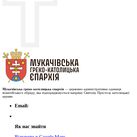
Мукачівська греко-католицька єпархія
— церковно-адміністративна одиниця
візантійського обряду, яка підпорядковується напряму Святому Престолу католицької
церкви.
Email:
Як нас знайти
Відкрити в Google Maps