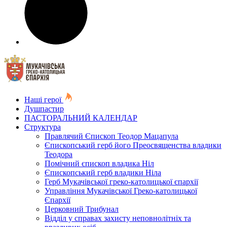
Наші герої
Душпастир
ПАСТОРАЛЬНИЙ КАЛЕНДАР
Структура
Правлячий Єпископ Теодор Мацапула
Єпископський герб його Преосвященства владики
Теодора
Помічний єпископ владика Ніл
Єпископський герб владики Ніла
Герб Мукачівської греко-католицької єпархії
Управління Мукачівської Греко-католицької
Єпархії
Церковний Трибунал
Відділ у справах захисту неповнолітніх та