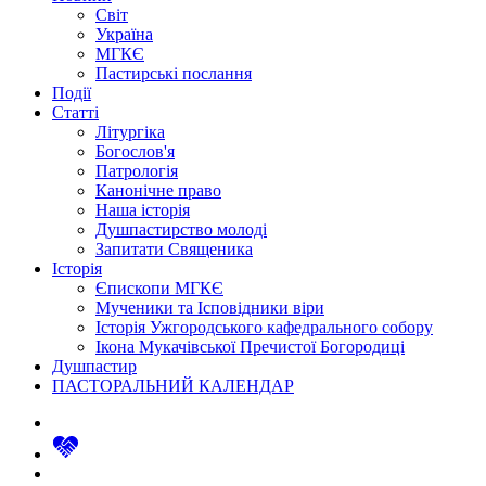
Світ
Україна
МГКЄ
Пастирські послання
Події
Статті
Літургіка
Богослов'я
Патрологія
Канонічне право
Наша історія
Душпастирство молоді
Запитати Священика
Історія
Єпископи МГКЄ
Мученики та Ісповідники віри
Історія Ужгородського кафедрального собору
Ікона Мукачівської Пречистої Богородиці
Душпастир
ПАСТОРАЛЬНИЙ КАЛЕНДАР