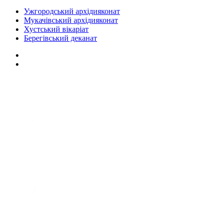
Ужгородський архідияконат
Мукачівський архідияконат
Хустський вікаріат
Берегівський деканат