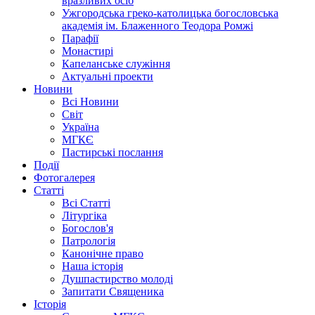
вразливих осіб
Ужгородська греко-католицька богословська
академія ім. Блаженного Теодора Ромжі
Парафії
Монастирі
Капеланське служіння
Актуальні проекти
Новини
Всі Новини
Світ
Україна
МГКЄ
Пастирські послання
Події
Фотогалерея
Статті
Всі Статті
Літургіка
Богослов'я
Патрологія
Канонічне право
Наша історія
Душпастирство молоді
Запитати Священика
Історія