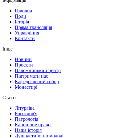
Інформація
Головна
Події
Історія
Пряма трансляція
Управління
Контакти
Інше
Новини
Проєкти
Паломницький центр
Підтримати нас
Кафедральний собор
Монастирі
Статті
Літургіка
Богослов'я
Патрологія
Канонічне право
Наша історія
Душпастирство молоді