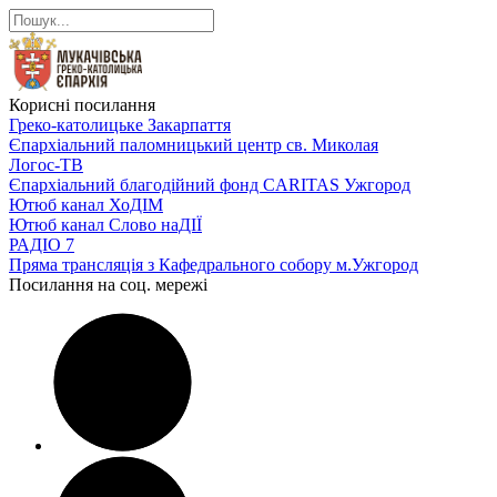
Корисні посилання
Греко-католицьке Закарпаття
Єпархіальний паломницький центр св. Миколая
Логос-ТВ
Єпархіальний благодійний фонд CARITAS Ужгород
Ютюб канал ХоДІМ
Ютюб канал Слово наДІЇ
РАДІО 7
Пряма трансляція з Кафедрального собору м.Ужгород
Посилання на соц. мережі