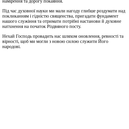
намірення та дорогу покаяння.
Під час духовної науки ми мали нагоду глибше роздумати над
покликанням і гідністю священства, пригадати фундамент
нашого служіння та отримати потрібні настанови й духовне
натхнення на початок Різдвяного посту.
Нехай Господь провадить нас шляхом оновлення, ревності та
вірності, щоб ми могли з новою силою служити Його
народові.