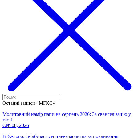
Останні записи «МГКЄ»
Молитовний намір папи на серпень 2026: За євангелізацію у
місті
Сер 08, 2026
В Ужгороді відбулася серпнева молитва за покликання