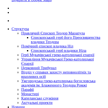
Структура
Правлячий Єпископ Теодор Мацапула
Єпископський герб його Преосвященства
владики Теодора
Помічний єпископ владика Ніл
Єпископський герб владики Ніла
Герб Мукачівської греко-католицької єпархії
Управління Мукачівської Греко-католицької
Єпархії
Церковний Трибунал
Відділ у справах захисту неповнолітніх та
вразливих осіб
Ужгородська греко-католицька богословська
академія ім. Блаженного Теодора Ромжі
Парафії
Монастирі
Капеланське служіння
Актуальні проекти
Новини