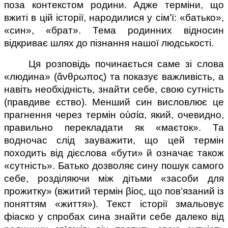
поза контекстом родини. Адже терміни, що 
вжиті в цій історії, народилися у сім’ї: «батько», 
«син», «брат». Тема родинних відносин 
відкриває шлях до пізнання нашої людськості.
Ця розповідь починається саме зі слова 
«людина» (ἄνθρωπος) та показує важливість, а 
навіть необхідність, знайти себе, свою сутність 
(правдиве єство). Менший син висловлює це 
прагнення через термін οὐσία, який, очевидно, 
правильно перекладати як «маєток». Та 
водночас слід зауважити, що цей термін 
походить від дієслова «бути» й означає також 
«сутність». Батько дозволяє сину пошук самого 
себе, розділяючи між дітьми «засоби для 
прожитку» (вжитий термін βίος, що пов’язаний із 
поняттям «життя»). Текст історії змальовує 
фіаско у спробах сина знайти себе далеко від 