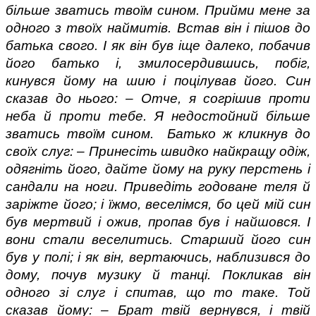
більше зватись твоїм сином. Прийми мене за 
одного з твоїх наймитів. Встав він і пішов до 
батька свого. І як він був іще далеко, побачив 
його батько і, змилосердившись, побіг, 
кинувся йому на шию і поцілував його. Син 
сказав до нього: – Отче, я согрішив проти 
неба й проти тебе. Я недостойний більше 
зватись твоїм сином.  Батько ж кликнув до 
своїх слуг: – Принесіть швидко найкращу одіж, 
одягніть його, дайте йому на руку перстень і 
сандали на ноги. Приведіть годоване теля й 
заріжте його; і їжмо, веселімся, бо цей мій син 
був мертвий і ожив, пропав був і найшовся. І 
вони стали веселитись. Старший його син 
був у полі; і як він, вертаючись, наблизився до 
дому, почув музику й танці. Покликав він 
одного зі слуг і спитав, що то таке. Той 
сказав йому: – Брат твій вернувся, і твій 