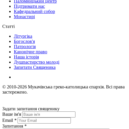
Паломницький центр
Підтримати нас
Кафедральний собор
Монастирі
Статті
Літургіка
Богослов'я
Патрологія
Канонічне право
Наша історія
Душпастирство молоді
Запитати Священика
© 2010-2026
Мукачівська греко-католицька єпархія.
Всі права
застережено.
Задати запитання священику
Ваше ім'я
Email
*
Запитання
*