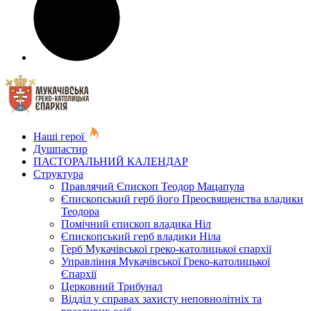
Наші герої
Душпастир
ПАСТОРАЛЬНИЙ КАЛЕНДАР
Структура
Правлячий Єпископ Теодор Мацапула
Єпископський герб його Преосвященства владики
Теодора
Помічний єпископ владика Ніл
Єпископський герб владики Ніла
Герб Мукачівської греко-католицької єпархії
Управління Мукачівської Греко-католицької
Єпархії
Церковний Трибунал
Відділ у справах захисту неповнолітніх та