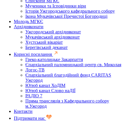
Єпископи МГКЄ
Мученики та Ісповідники віри
Історія Ужгородського кафедрального собору
Ікона Мукачівської Пречистої Богородиці
Молодь МГКЄ
Архідияконати
Ужгородський архідияконат
Мукачівський архідияконат
Хустський вікаріат
Берегівський деканат
Корисні посилання
Греко-католицьке Закарпаття
Єпархіальний паломницький центр св. Миколая
Логос-ТВ
Єпархіальний благодійний фонд CARITAS
Ужгород
Ютюб канал ХоДІМ
Ютюб канал Слово наДІЇ
РАДІО 7
Пряма трансляція з Кафедрального собору
м.Ужгород
Контакти
Підтримати нас