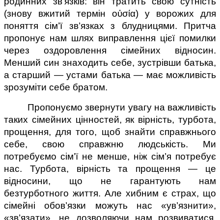
родинних зв’язків: він тратить свою сутність 
(знову вжитий термін οὐσία) у ворожих для 
поняття сім’ї зв’язках з блудницями. Притча 
пропонує нам шлях виправлення цієї помилки 
через оздоровлення сімейних відносин. 
Менший син знаходить себе, зустрівши батька, 
а старший — устами батька — має можливість 
зрозуміти себе братом.
Пропонуємо звернути увагу на важливість 
таких сімейних цінностей, як вірність, турбота, 
прощення, для того, щоб знайти справжнього 
себе, свою справжню людськість. Ми 
потребуємо сім’ї не менше, ніж сім’я потребує 
нас. Турбота, вірність та прощення — це 
відносини, що не гарантують нам 
безтурботного життя. Але хибним є страх, що 
сімейні обов’язки можуть нас «ув’язнити», 
«зв’язати», не дозволяючи нам розвиватися, 