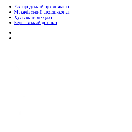
Ужгородський архідияконат
Мукачівський архідияконат
Хустський вікаріат
Берегівський деканат