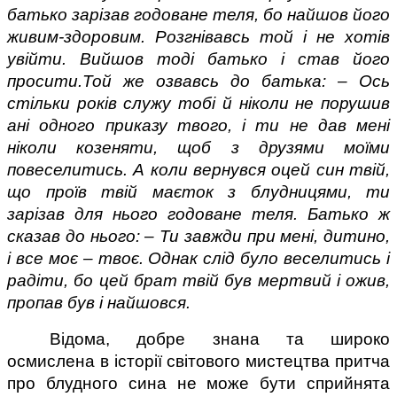
батько зарізав годоване теля, бо найшов його 
живим-здоровим. Розгнівавсь той і не хотів 
увійти. Вийшов тоді батько і став його 
просити.Той же озвавсь до батька: – Ось 
стільки років служу тобі й ніколи не порушив 
ані одного приказу твого, і ти не дав мені 
ніколи козеняти, щоб з друзями моїми 
повеселитись. А коли вернувся оцей син твій, 
що проїв твій маєток з блудницями, ти 
зарізав для нього годоване теля. Батько ж 
сказав до нього: – Ти завжди при мені, дитино, 
і все моє – твоє. Однак слід було веселитись і 
радіти, бо цей брат твій був мертвий і ожив, 
пропав був і найшовся.
Відома, добре знана та широко 
осмислена в історії світового мистецтва притча 
про блудного сина не може бути сприйнята 