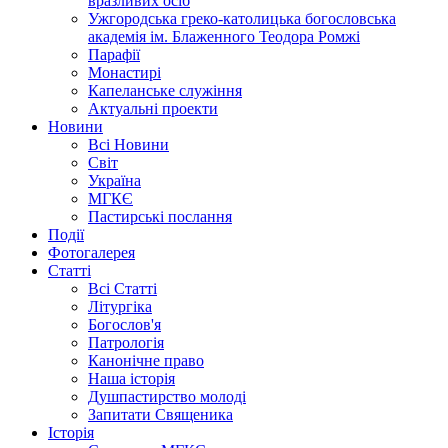
вразливих осіб
Ужгородська греко-католицька богословська
академія ім. Блаженного Теодора Ромжі
Парафії
Монастирі
Капеланське служіння
Актуальні проекти
Новини
Всі Новини
Світ
Україна
МГКЄ
Пастирські послання
Події
Фотогалерея
Статті
Всі Статті
Літургіка
Богослов'я
Патрологія
Канонічне право
Наша історія
Душпастирство молоді
Запитати Священика
Історія