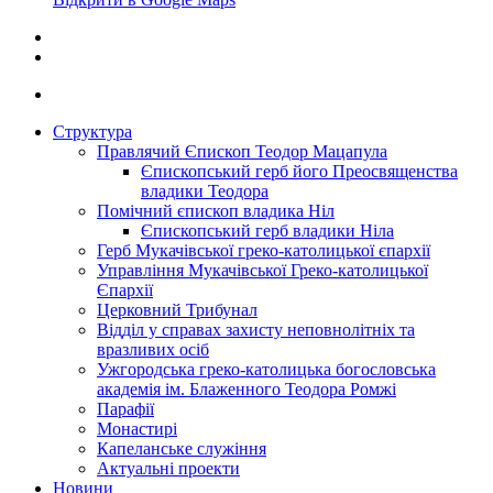
Структура
Правлячий Єпископ Теодор Мацапула
Єпископський герб його Преосвященства
владики Теодора
Помічний єпископ владика Ніл
Єпископський герб владики Ніла
Герб Мукачівської греко-католицької єпархії
Управління Мукачівської Греко-католицької
Єпархії
Церковний Трибунал
Відділ у справах захисту неповнолітніх та
вразливих осіб
Ужгородська греко-католицька богословська
академія ім. Блаженного Теодора Ромжі
Парафії
Монастирі
Капеланське служіння
Актуальні проекти
Новини