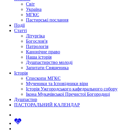
Світ
Україна
МГКЄ
Пастирські послання
Події
Статті
Літургіка
Богослов'я
Патрологія
Канонічне право
Наша історія
Душпастирство молоді
Запитати Священика
Історія
Єпископи МГКЄ
Мученики та Ісповідники віри
Історія Ужгородського кафедрального собору
Ікона Мукачівської Пречистої Богородиці
Душпастир
ПАСТОРАЛЬНИЙ КАЛЕНДАР