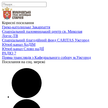
Корисні посилання
Греко-католицьке Закарпаття
Єпархіальний паломницький центр св. Миколая
Логос-ТВ
Єпархіальний благодійний фонд CARITAS Ужгород
Ютюб канал ХоДІМ
Ютюб канал Слово наДІЇ
РАДІО 7
Пряма трансляція з Кафедрального собору м.Ужгород
Посилання на соц. мережі