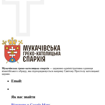
Мукачівська греко-католицька єпархія
— церковно-адміністративна одиниця
візантійського обряду, яка підпорядковується напряму Святому Престолу католицької
церкви.
Email:
Як нас знайти
Відкрити в Google Maps