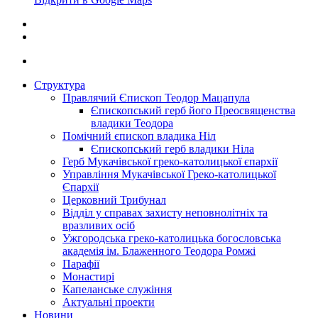
Структура
Правлячий Єпископ Теодор Мацапула
Єпископський герб його Преосвященства
владики Теодора
Помічний єпископ владика Ніл
Єпископський герб владики Ніла
Герб Мукачівської греко-католицької єпархії
Управління Мукачівської Греко-католицької
Єпархії
Церковний Трибунал
Відділ у справах захисту неповнолітніх та
вразливих осіб
Ужгородська греко-католицька богословська
академія ім. Блаженного Теодора Ромжі
Парафії
Монастирі
Капеланське служіння
Актуальні проекти
Новини