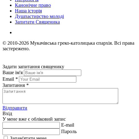
Канонічне право
Наша історія
Душпастирство молоді
Запитати Священика
© 2010-2026
Мукачівська греко-католицька єпархія.
Всі права
застережено.
Задати запитання священику
Ваше ім'я
Email
*
Запитання
*
Відправити
Вхід
У мене вже є обліковий запис
E-mail
Пароль
Запам'ятати мене