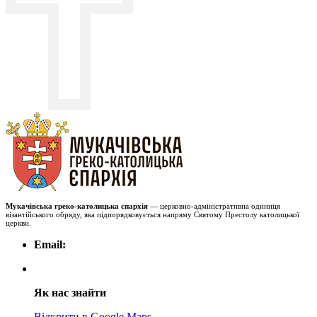
Мукачівська греко-католицька єпархія
— церковно-адміністративна одиниця
візантійського обряду, яка підпорядковується напряму Святому Престолу католицької
церкви.
Email:
Як нас знайти
Відкрити в Google Maps