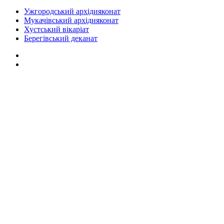
Ужгородський архідияконат
Мукачівський архідияконат
Хустський вікаріат
Берегівський деканат