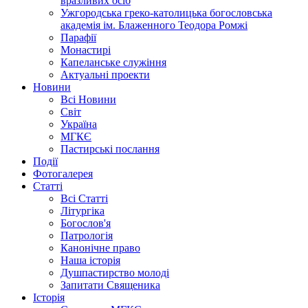
вразливих осіб
Ужгородська греко-католицька богословська
академія ім. Блаженного Теодора Ромжі
Парафії
Монастирі
Капеланське служіння
Актуальні проекти
Новини
Всі Новини
Світ
Україна
МГКЄ
Пастирські послання
Події
Фотогалерея
Статті
Всі Статті
Літургіка
Богослов'я
Патрологія
Канонічне право
Наша історія
Душпастирство молоді
Запитати Священика
Історія