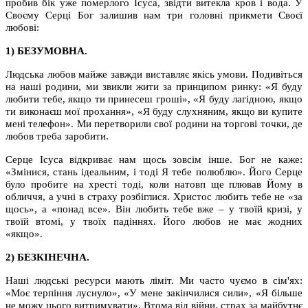
пробив бік уже померлого Ісуса, звідти витекла кров і вода. У
Своєму Серці Бог залишив нам три головні прикмети Своєї
любові:
1) БЕЗУМОВНА.
Людська любов майже завжди виставляє якісь умови. Подивіться
на наші родини, ми звикли жити за принципом ринку: «Я буду
любити тебе, якщо ти принесеш гроші», «Я буду лагідною, якщо
ти виконаєш мої прохання», «Я буду слухняним, якщо ви купите
мені телефон». Ми перетворили свої родини на торгові точки, де
любов треба заробити.
Серце Ісуса відкриває нам щось зовсім інше. Бог не каже:
«Змінися, стань ідеальним, і тоді Я тебе полюблю». Його Серце
було пробите на хресті тоді, коли натовп ще плював Йому в
обличчя, а учні в страху розбіглися. Христос любить тебе не «за
щось», а «понад все». Він любить тебе вже – у твоїй кризі, у
твоїй втомі, у твоїх падіннях. Його любов не має жодних
«якщо».
2) БЕЗКІНЕЧНА.
Наші людські ресурси мають ліміт. Ми часто чуємо в сім'ях:
«Моє терпіння луснуло», «У мене закінчилися сили», «Я більше
не можу цього витримувати». Втома від війни, страх за майбутнє