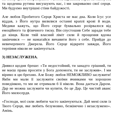
та щоденна рутина висушують нас, і ми закриваємо свої серця.
Ми будуємо внутрішні стіни байдужості.
Але любов Пробитого Серця Христа не має дна. Коли Ісус усе
віддав, з Його нутра вилилися останні краплі крові й води.
Медики кажуть, що Його серце буквально розірвалося від
емоційного та фізичного тиску. Він спустошив Себе заради тебе
до кінця. Коли твій власний ліміт сили й прощення вдома
закінчився — не намагайся вичавити його з себе. Прийди до
невичерпного Джерела. Його Серце відкрите завжди, Його
терпіння ніколи не закінчується.
3) НЕЗАСЛУЖЕНА.
Диявол щодня бреше: «Ти недостойний, ти занадто грішний, ти
не маєш права просити у Бога допомоги, ти не заслужив». І ми
віримо в цю брехню. Але Божу любов НЕМОЖЛИВО заслужити!
Якби ми мали її заслужити своїми вчинками чи хорошою
поведінкою, то ми не отримали б її ніколи. Вона дається Даром.
Дар не можна заслужити чи купити, бо це Дар. Це чистий аванс
Його милосердя.
«Господи, мої сили любити часто закінчуються. Дай мені сили із
Твого Серця, яке любить безумовно, безкінечно і незаслужено».
Амінь.