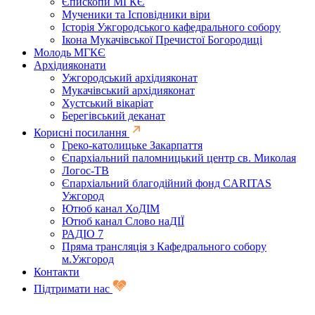
Єпископи МГКЄ
Мученики та Ісповідники віри
Історія Ужгородського кафедрального собору
Ікона Мукачівської Пречистої Богородиці
Молодь МГКЄ
Архідияконати
Ужгородський архідияконат
Мукачівський архідияконат
Хустський вікаріат
Берегівський деканат
Корисні посилання
Греко-католицьке Закарпаття
Єпархіальний паломницький центр св. Миколая
Логос-ТВ
Єпархіальний благодійний фонд CARITAS
Ужгород
Ютюб канал ХоДІМ
Ютюб канал Слово наДІЇ
РАДІО 7
Пряма трансляція з Кафедрального собору
м.Ужгород
Контакти
Підтримати нас