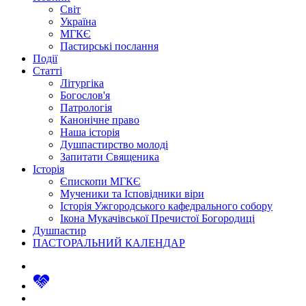
Світ
Україна
МГКЄ
Пастирські послання
Події
Статті
Літургіка
Богослов'я
Патрологія
Канонічне право
Наша історія
Душпастирство молоді
Запитати Священика
Історія
Єпископи МГКЄ
Мученики та Ісповідники віри
Історія Ужгородського кафедрального собору
Ікона Мукачівської Пречистої Богородиці
Душпастир
ПАСТОРАЛЬНИЙ КАЛЕНДАР