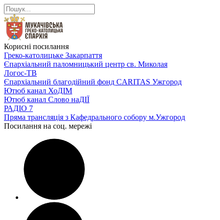
Корисні посилання
Греко-католицьке Закарпаття
Єпархіальний паломницький центр св. Миколая
Логос-ТВ
Єпархіальний благодійний фонд CARITAS Ужгород
Ютюб канал ХоДІМ
Ютюб канал Слово наДІЇ
РАДІО 7
Пряма трансляція з Кафедрального собору м.Ужгород
Посилання на соц. мережі