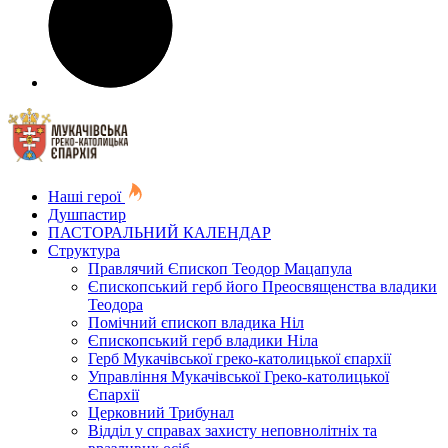
Наші герої
Душпастир
ПАСТОРАЛЬНИЙ КАЛЕНДАР
Структура
Правлячий Єпископ Теодор Мацапула
Єпископський герб його Преосвященства владики
Теодора
Помічний єпископ владика Ніл
Єпископський герб владики Ніла
Герб Мукачівської греко-католицької єпархії
Управління Мукачівської Греко-католицької
Єпархії
Церковний Трибунал
Відділ у справах захисту неповнолітніх та