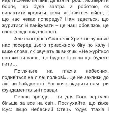
над тисячею питань: де взяти гроші, як закрити 
борги, що буде завтра з роботою, як 
виплатити кредити, коли закінчиться війна, і, 
що нас чекає попереду? Нам здається, що 
журитися й панікувати – це наш обов'язок, це 
ознака відповідальності.
Але сьогодні в Євангелії Христос зупиняє 
нас посеред цього тривожного бігу по колу і 
каже слова, які звучать як виклик: «Не журіться 
про життя ваше, що будете їсти чи що будете 
пити…
Погляньте на птахів небесних, 
подивіться на лілеї польові». Це не заклики до 
ліні чи байдужості. Бог хоче відкрити нам три 
фундаментальні правди.
Перша правда – ти для Бога вартуєш 
більше за все на світі. Послухайте, що каже 
Ісус: якщо Небесний Отець годує птахів і 