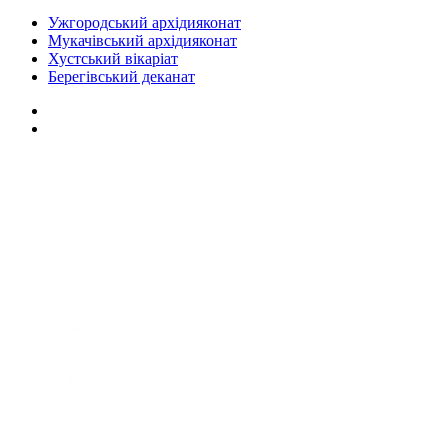
Ужгородський архідияконат
Мукачівський архідияконат
Хустський вікаріат
Берегівський деканат