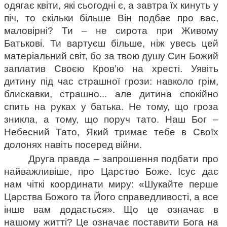
одягає квіти, які сьогодні є, а завтра їх кинуть у 
піч, то скільки більше Він подбає про вас, 
маловірні? Ти – не сирота при Живому 
Батькові. Ти вартуєш більше, ніж увесь цей 
матеріальний світ, бо за твою душу Син Божий 
заплатив Своєю Кров’ю на хресті. Уявіть 
дитину під час страшної грози: навколо грім, 
блискавки, страшно... але дитина спокійно 
спить на руках у батька. Не тому, що гроза 
зникла, а тому, що поруч тато. Наш Бог – 
Небесний Тато, Який тримає тебе в Своїх 
долонях навіть посеред війни.
Друга правда – запрошення подбати про 
найважливіше, про Царство Боже. Ісус дає 
нам чіткі координати миру: «Шукайте перше 
Царства Божого та Його справедливості, а все 
інше вам додасться». Що це означає в 
нашому житті? Це означає поставити Бога на 