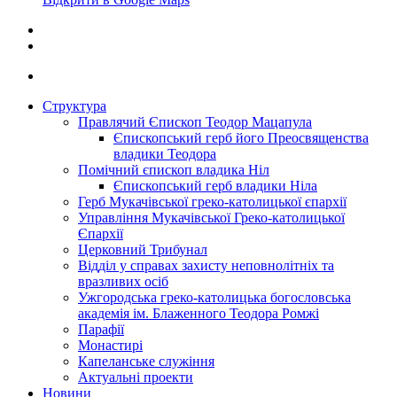
Структура
Правлячий Єпископ Теодор Мацапула
Єпископський герб його Преосвященства
владики Теодора
Помічний єпископ владика Ніл
Єпископський герб владики Ніла
Герб Мукачівської греко-католицької єпархії
Управління Мукачівської Греко-католицької
Єпархії
Церковний Трибунал
Відділ у справах захисту неповнолітніх та
вразливих осіб
Ужгородська греко-католицька богословська
академія ім. Блаженного Теодора Ромжі
Парафії
Монастирі
Капеланське служіння
Актуальні проекти
Новини