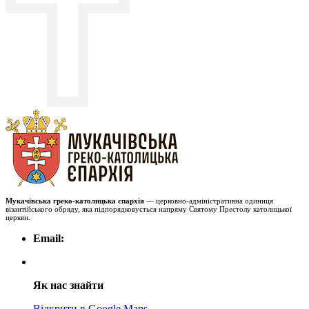
Мукачівська греко-католицька єпархія
— церковно-адміністративна одиниця
візантійського обряду, яка підпорядковується напряму Святому Престолу католицької
церкви.
Email:
Як нас знайти
Відкрити в Google Maps