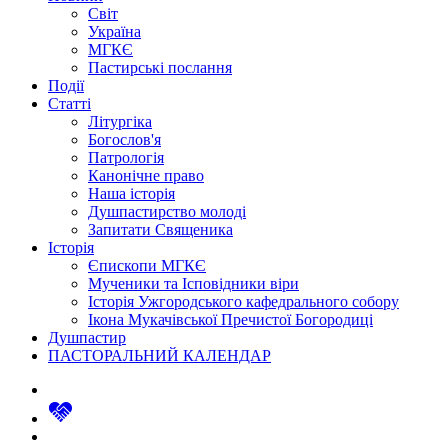
Світ
Україна
МГКЄ
Пастирські послання
Події
Статті
Літургіка
Богослов'я
Патрологія
Канонічне право
Наша історія
Душпастирство молоді
Запитати Священика
Історія
Єпископи МГКЄ
Мученики та Ісповідники віри
Історія Ужгородського кафедрального собору
Ікона Мукачівської Пречистої Богородиці
Душпастир
ПАСТОРАЛЬНИЙ КАЛЕНДАР