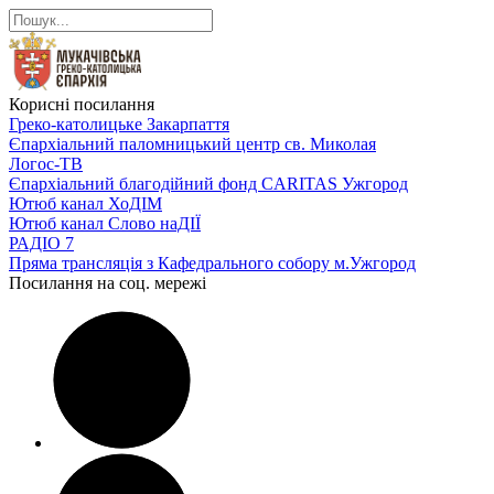
Корисні посилання
Греко-католицьке Закарпаття
Єпархіальний паломницький центр св. Миколая
Логос-ТВ
Єпархіальний благодійний фонд CARITAS Ужгород
Ютюб канал ХоДІМ
Ютюб канал Слово наДІЇ
РАДІО 7
Пряма трансляція з Кафедрального собору м.Ужгород
Посилання на соц. мережі