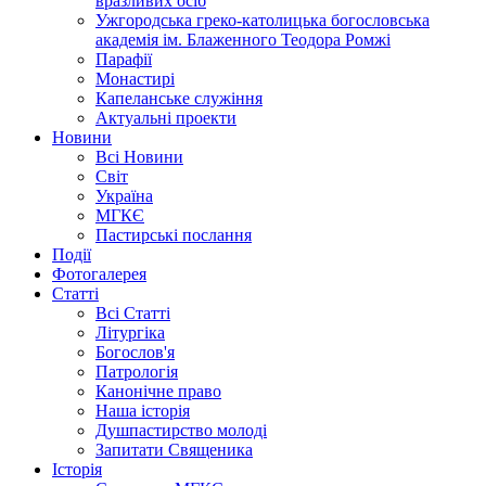
вразливих осіб
Ужгородська греко-католицька богословська
академія ім. Блаженного Теодора Ромжі
Парафії
Монастирі
Капеланське служіння
Актуальні проекти
Новини
Всі Новини
Світ
Україна
МГКЄ
Пастирські послання
Події
Фотогалерея
Статті
Всі Статті
Літургіка
Богослов'я
Патрологія
Канонічне право
Наша історія
Душпастирство молоді
Запитати Священика
Історія