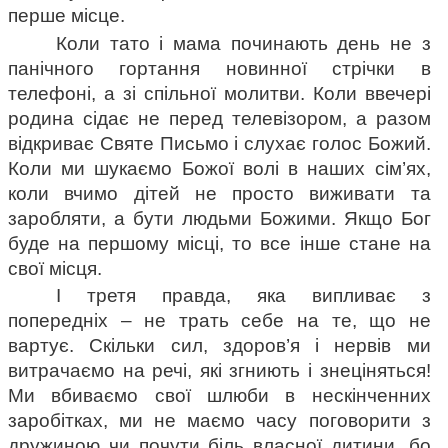
перше місце.
Коли тато і мама починають день не з 
панічного гортання новинної стрічки в 
телефоні, а зі спільної молитви. Коли ввечері 
родина сідає не перед телевізором, а разом 
відкриває Святе Письмо і слухає голос Божий. 
Коли ми шукаємо Божої волі в наших сім’ях, 
коли вчимо дітей не просто виживати та 
заробляти, а бути людьми Божими. Якщо Бог 
буде на першому місці, то все інше стане на 
свої місця.
І третя правда, яка випливає з 
попередніх – не трать себе на те, що не 
вартує. Скільки сил, здоров’я і нервів ми 
витрачаємо на речі, які згниють і знеціняться! 
Ми вбиваємо свої шлюби в нескінченних 
заробітках, ми не маємо часу поговорити з 
дружиною чи почути біль власної дитини, бо 