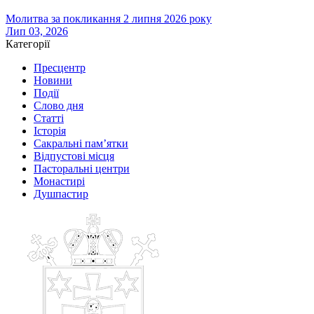
Молитва за покликання 2 липня 2026 року
Лип 03, 2026
Категорії
Пресцентр
Новини
Події
Слово дня
Статті
Історія
Сакральні пам’ятки
Відпустові місця
Пасторальні центри
Монастирі
Душпастир