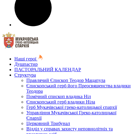
Наші герої
Душпастир
ПАСТОРАЛЬНИЙ КАЛЕНДАР
Структура
Правлячий Єпископ Теодор Мацапула
Єпископський герб його Преосвященства владики
Теодора
Помічний єпископ владика Ніл
Єпископський герб владики Ніла
Герб Мукачівської греко-католицької єпархії
Управління Мукачівської Греко-католицької
Єпархії
Церковний Трибунал
Відділ у справах захисту неповнолітніх та