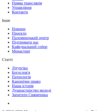
Пряма трансляція
Управління
Контакти
Інше
Новини
Проєкти
Паломницький центр
Підтримати нас
Кафедральний собор
Монастирі
Статті
Літургіка
Богослов'я
Патрологія
Канонічне право
Наша історія
Душпастирство молоді
Запитати Священика