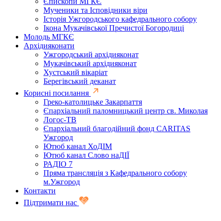
Єпископи МГКЄ
Мученики та Ісповідники віри
Історія Ужгородського кафедрального собору
Ікона Мукачівської Пречистої Богородиці
Молодь МГКЄ
Архідияконати
Ужгородський архідияконат
Мукачівський архідияконат
Хустський вікаріат
Берегівський деканат
Корисні посилання
Греко-католицьке Закарпаття
Єпархіальний паломницький центр св. Миколая
Логос-ТВ
Єпархіальний благодійний фонд CARITAS
Ужгород
Ютюб канал ХоДІМ
Ютюб канал Слово наДІЇ
РАДІО 7
Пряма трансляція з Кафедрального собору
м.Ужгород
Контакти
Підтримати нас