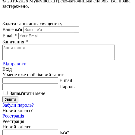
© 2010-2026
Мукачівська греко-католицька єпархія.
Всі права
застережено.
Задати запитання священику
Ваше ім'я
Email
*
Запитання
*
Відправити
Вхід
У мене вже є обліковий запис
E-mail
Пароль
Запам'ятати мене
Увійти
Забули пароль?
Новий клієнт?
Реєстрація
Реєстрація
Новий клієнт
Ім'я*