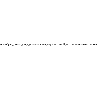
ого обряду, яка підпорядковується напряму Святому Престолу католицької церкви.