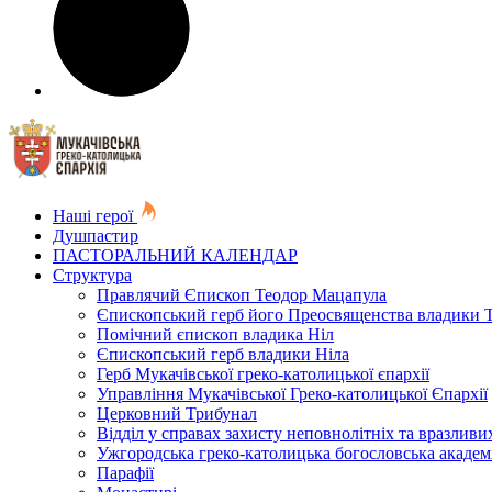
Наші герої
Душпастир
ПАСТОРАЛЬНИЙ КАЛЕНДАР
Структура
Правлячий Єпископ Теодор Мацапула
Єпископський герб його Преосвященства владики 
Помічний єпископ владика Ніл
Єпископський герб владики Ніла
Герб Мукачівської греко-католицької єпархії
Управління Мукачівської Греко-католицької Єпархії
Церковний Трибунал
Відділ у справах захисту неповнолітніх та вразливих
Ужгородська греко-католицька богословська академ
Парафії