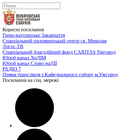
Корисні посилання
Греко-католицьке Закарпаття
Єпархіальний паломницький центр св. Миколая
Логос-ТВ
Єпархіальний благодійний фонд CARITAS Ужгород
Ютюб канал ХоДІМ
Ютюб канал Слово наДІЇ
РАДІО 7
Пряма трансляція з Кафедрального собору м.Ужгород
Посилання на соц. мережі