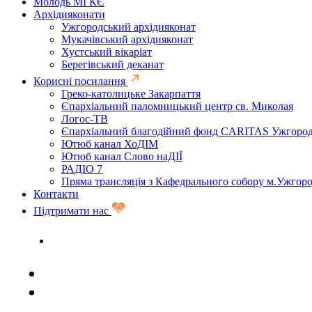
Молодь МГКЄ
Архідияконати
Ужгородський архідияконат
Мукачівський архідияконат
Хустський вікаріат
Берегівський деканат
Корисні посилання
Греко-католицьке Закарпаття
Єпархіальний паломницький центр св. Миколая
Логос-ТВ
Єпархіальний благодійний фонд CARITAS Ужгоро
Ютюб канал ХоДІМ
Ютюб канал Слово наДІЇ
РАДІО 7
Пряма трансляція з Кафедрального собору м.Ужгор
Контакти
Підтримати нас
Задати запитання священику