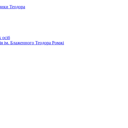
дики Теодора
 осіб
ія ім. Блаженного Теодора Ромжі