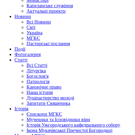
Монастирі
Капеланське служіння
Актуальні проекти
Новини
Всі Новини
Світ
Україна
МГКЄ
Пастирські послання
Події
Фотогалерея
Статті
Всі Статті
Літургіка
Богослов'я
Патрологія
Канонічне право
Наша історія
Душпастирство молоді
Запитати Священика
Історія
Єпископи МГКЄ
Мученики та Ісповідники віри
Історія Ужгородського кафедрального собору
Ікона Мукачівської Пречистої Богородиці