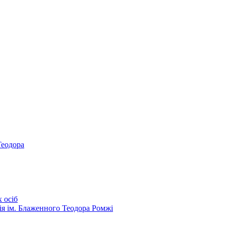
Теодора
 осіб
ія ім. Блаженного Теодора Ромжі