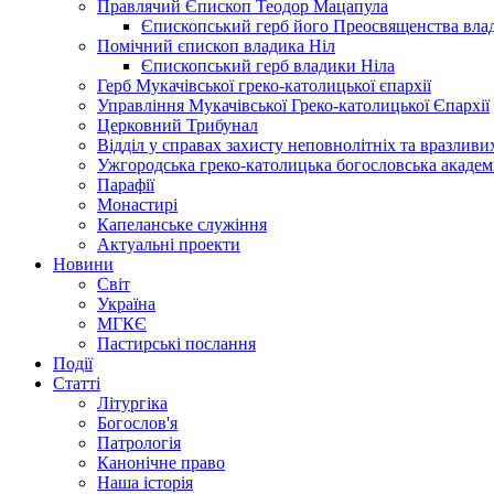
Правлячий Єпископ Теодор Мацапула
Єпископський герб його Преосвященства вла
Помічний єпископ владика Ніл
Єпископський герб владики Ніла
Герб Мукачівської греко-католицької єпархії
Управління Мукачівської Греко-католицької Єпархії
Церковний Трибунал
Відділ у справах захисту неповнолітніх та вразливих
Ужгородська греко-католицька богословська академ
Парафії
Монастирі
Капеланське служіння
Актуальні проекти
Новини
Світ
Україна
МГКЄ
Пастирські послання
Події
Статті
Літургіка
Богослов'я
Патрологія
Канонічне право
Наша історія