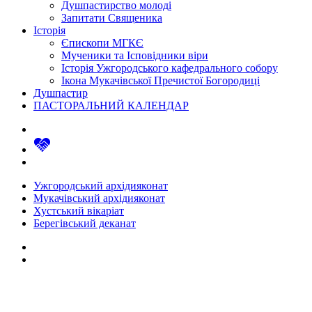
Душпастирство молоді
Запитати Священика
Історія
Єпископи МГКЄ
Мученики та Ісповідники віри
Історія Ужгородського кафедрального собору
Ікона Мукачівської Пречистої Богородиці
Душпастир
ПАСТОРАЛЬНИЙ КАЛЕНДАР
Ужгородський архідияконат
Мукачівський архідияконат
Хустський вікаріат
Берегівський деканат