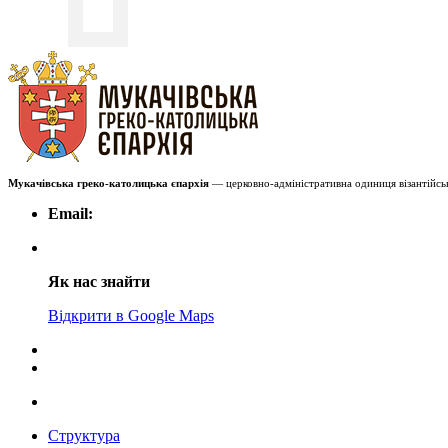
Мукачівська греко-католицька єпархія
— церковно-адміністративна одиниця візантійськ
Email:
Як нас знайти
Відкрити в Google Maps
Структура