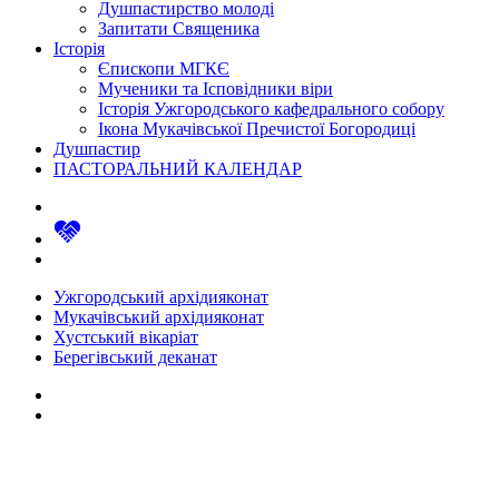
Душпастирство молоді
Запитати Священика
Історія
Єпископи МГКЄ
Мученики та Ісповідники віри
Історія Ужгородського кафедрального собору
Ікона Мукачівської Пречистої Богородиці
Душпастир
ПАСТОРАЛЬНИЙ КАЛЕНДАР
Ужгородський архідияконат
Мукачівський архідияконат
Хустський вікаріат
Берегівський деканат