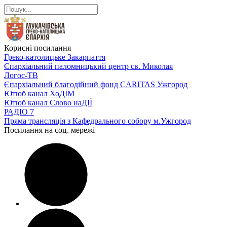
Корисні посилання
Греко-католицьке Закарпаття
Єпархіальний паломницький центр св. Миколая
Логос-ТВ
Єпархіальний благодійний фонд CARITAS Ужгород
Ютюб канал ХоДІМ
Ютюб канал Слово наДІЇ
РАДІО 7
Пряма трансляція з Кафедрального собору м.Ужгород
Посилання на соц. мережі