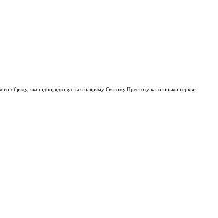
ого обряду, яка підпорядковується напряму Святому Престолу католицької церкви.