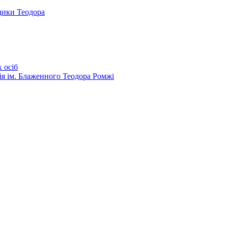
дики Теодора
 осіб
ія ім. Блаженного Теодора Ромжі