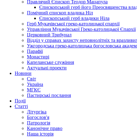
Правлячий Єпископ Теодор Мацапула
Єпископський герб його Преосвященства вла
Помічний єпископ владика Ніл
Єпископський герб владики Ніла
Герб Мукачівської греко-католицької єпархії
Управління Мукачівської Греко-католицької Єпархії
Церковний Трибунал
Відділ у справах захисту неповнолітніх та вразливих
Ужгородська греко-католицька богословська академ
Парафії
Монастирі
Капеланське служіння
Актуальні проекти
Новини
Світ
Україна
МГКЄ
Пастирські послання
Події
Статті
Літургіка
Богослов'я
Патрологія
Канонічне право
Наша історія