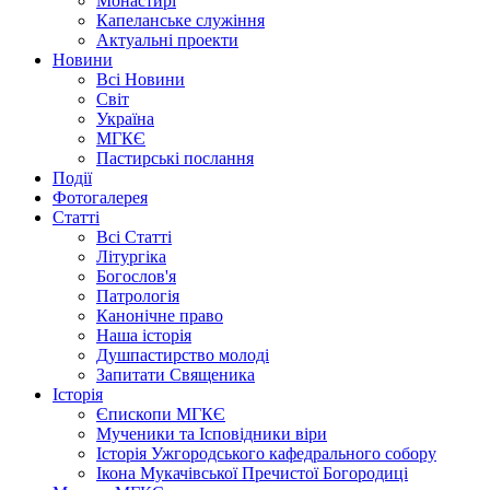
Монастирі
Капеланське служіння
Актуальні проекти
Новини
Всі Новини
Світ
Україна
МГКЄ
Пастирські послання
Події
Фотогалерея
Статті
Всі Статті
Літургіка
Богослов'я
Патрологія
Канонічне право
Наша історія
Душпастирство молоді
Запитати Священика
Історія
Єпископи МГКЄ
Мученики та Ісповідники віри
Історія Ужгородського кафедрального собору
Ікона Мукачівської Пречистої Богородиці