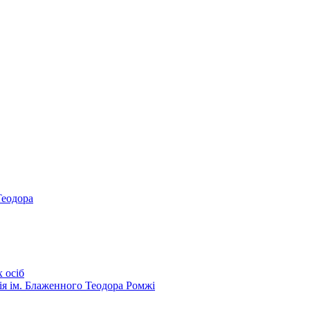
Теодора
 осіб
ія ім. Блаженного Теодора Ромжі