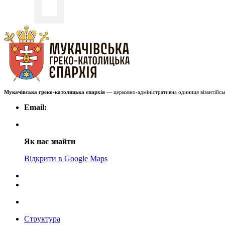
Мукачівська греко-католицька єпархія
— церковно-адміністративна одиниця візантійськ
Email:
Як нас знайти
Відкрити в Google Maps
Структура