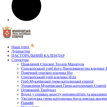
Наші герої
Душпастир
ПАСТОРАЛЬНИЙ КАЛЕНДАР
Структура
Правлячий Єпископ Теодор Мацапула
Єпископський герб його Преосвященства владики 
Помічний єпископ владика Ніл
Єпископський герб владики Ніла
Герб Мукачівської греко-католицької єпархії
Управління Мукачівської Греко-католицької Єпархії
Церковний Трибунал
Відділ у справах захисту неповнолітніх та вразливих
Ужгородська греко-католицька богословська академ
Парафії