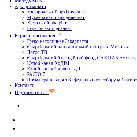
Молодь МГКЄ
Архідияконати
Ужгородський архідияконат
Мукачівський архідияконат
Хустський вікаріат
Берегівський деканат
Корисні посилання
Греко-католицьке Закарпаття
Єпархіальний паломницький центр св. Миколая
Логос-ТВ
Єпархіальний благодійний фонд CARITAS Ужгоро
Ютюб канал ХоДІМ
Ютюб канал Слово наДІЇ
РАДІО 7
Пряма трансляція з Кафедрального собору м.Ужгор
Контакти
Підтримати нас
Задати запитання священику