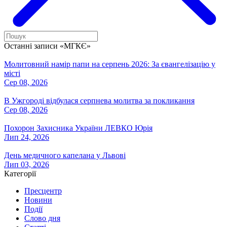
Останні записи «МГКЄ»
Молитовний намір папи на серпень 2026: За євангелізацію у
місті
Сер 08, 2026
В Ужгороді відбулася серпнева молитва за покликання
Сер 08, 2026
Похорон Захисника України ЛЕВКО Юрія
Лип 24, 2026
День медичного капелана у Львові
Лип 03, 2026
Категорії
Пресцентр
Новини
Події
Слово дня