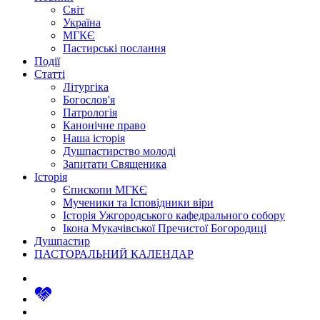
Світ
Україна
МГКЄ
Пастирські послання
Події
Статті
Літургіка
Богослов'я
Патрологія
Канонічне право
Наша історія
Душпастирство молоді
Запитати Священика
Історія
Єпископи МГКЄ
Мученики та Ісповідники віри
Історія Ужгородського кафедрального собору
Ікона Мукачівської Пречистої Богородиці
Душпастир
ПАСТОРАЛЬНИЙ КАЛЕНДАР