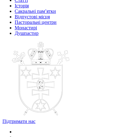
Статті
Історія
Сакральні пам’ятки
Відпустові місця
Пасторальні центри
Монастирі
Душпастир
Підтримати нас