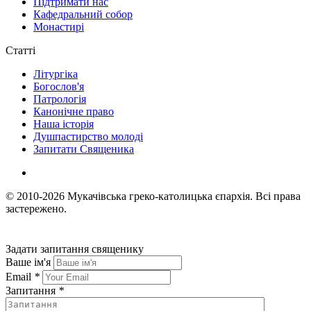
Підтримати нас
Кафедральний собор
Монастирі
Статті
Літургіка
Богослов'я
Патрологія
Канонічне право
Наша історія
Душпастирство молоді
Запитати Священика
© 2010-2026
Мукачівська греко-католицька єпархія.
Всі права
застережено.
Задати запитання священику
Ваше ім'я
Email
*
Запитання
*