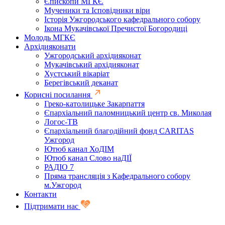
Єпископи МГКЄ
Мученики та Ісповідники віри
Історія Ужгородського кафедрального собору
Ікона Мукачівської Пречистої Богородиці
Молодь МГКЄ
Архідияконати
Ужгородський архідияконат
Мукачівський архідияконат
Хустський вікаріат
Берегівський деканат
Корисні посилання
Греко-католицьке Закарпаття
Єпархіальний паломницький центр св. Миколая
Логос-ТВ
Єпархіальний благодійний фонд CARITAS
Ужгород
Ютюб канал ХоДІМ
Ютюб канал Слово наДІЇ
РАДІО 7
Пряма трансляція з Кафедрального собору
м.Ужгород
Контакти
Підтримати нас