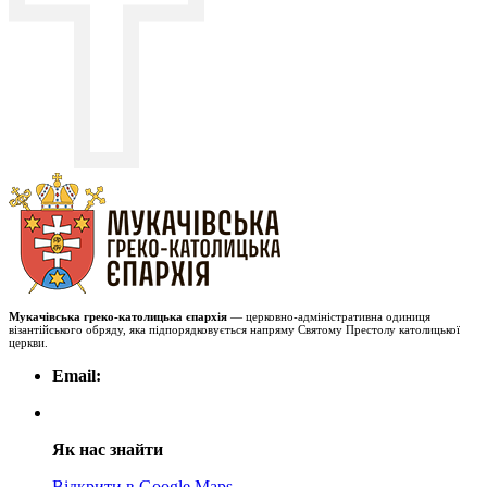
Мукачівська греко-католицька єпархія
— церковно-адміністративна одиниця
візантійського обряду, яка підпорядковується напряму Святому Престолу католицької
церкви.
Email:
Як нас знайти
Відкрити в Google Maps