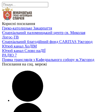
Корисні посилання
Греко-католицьке Закарпаття
Єпархіальний паломницький центр св. Миколая
Логос-ТВ
Єпархіальний благодійний фонд CARITAS Ужгород
Ютюб канал ХоДІМ
Ютюб канал Слово наДІЇ
РАДІО 7
Пряма трансляція з Кафедрального собору м.Ужгород
Посилання на соц. мережі