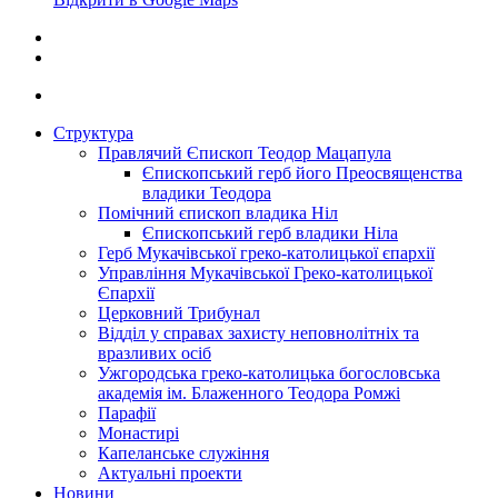
Структура
Правлячий Єпископ Теодор Мацапула
Єпископський герб його Преосвященства
владики Теодора
Помічний єпископ владика Ніл
Єпископський герб владики Ніла
Герб Мукачівської греко-католицької єпархії
Управління Мукачівської Греко-католицької
Єпархії
Церковний Трибунал
Відділ у справах захисту неповнолітніх та
вразливих осіб
Ужгородська греко-католицька богословська
академія ім. Блаженного Теодора Ромжі
Парафії
Монастирі
Капеланське служіння
Актуальні проекти
Новини