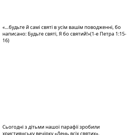
«…будьте й самі святі в усім вашім поводженні, бо
написано: Будьте святі, Я бо святий!»(1-е Петра 1:15-
16)
Сьогодні з дітьми нашої парафії зробили
християнську вечірку «День всіх святих».