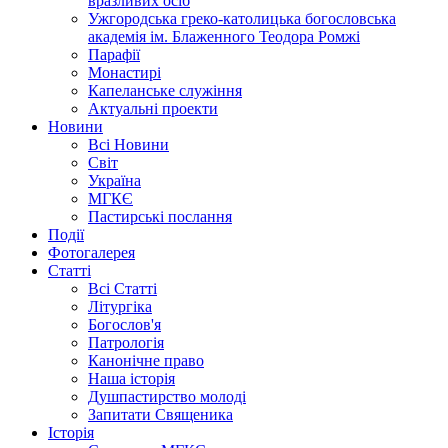
вразливих осіб
Ужгородська греко-католицька богословська
академія ім. Блаженного Теодора Ромжі
Парафії
Монастирі
Капеланське служіння
Актуальні проекти
Новини
Всі Новини
Світ
Україна
МГКЄ
Пастирські послання
Події
Фотогалерея
Статті
Всі Статті
Літургіка
Богослов'я
Патрологія
Канонічне право
Наша історія
Душпастирство молоді
Запитати Священика
Історія