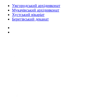
Ужгородський архідияконат
Мукачівський архідияконат
Хустський вікаріат
Берегівський деканат