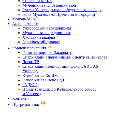
Єпископи МГКЄ
Мученики та Ісповідники віри
Історія Ужгородського кафедрального собору
Ікона Мукачівської Пречистої Богородиці
Молодь МГКЄ
Архідияконати
Ужгородський архідияконат
Мукачівський архідияконат
Хустський вікаріат
Берегівський деканат
Корисні посилання
Греко-католицьке Закарпаття
Єпархіальний паломницький центр св. Миколая
Логос-ТВ
Єпархіальний благодійний фонд CARITAS
Ужгород
Ютюб канал ХоДІМ
Ютюб канал Слово наДІЇ
РАДІО 7
Пряма трансляція з Кафедрального собору
м.Ужгород
Контакти
Підтримати нас