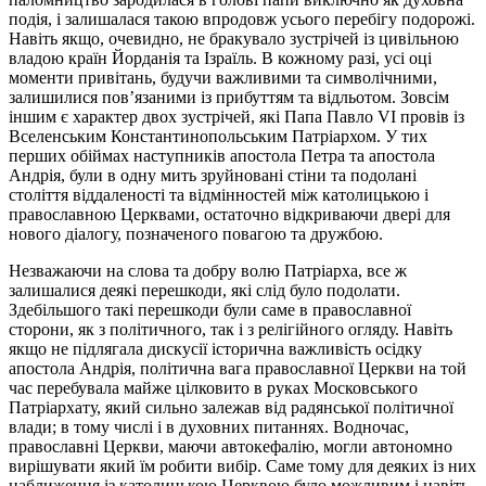
подія, і залишалася такою впродовж усього перебігу подорожі.
Навіть якщо, очевидно, не бракувало зустрічей із цивільною
владою країн Йорданія та Ізраїль. В кожному разі, усі оці
моменти привітань, будучи важливими та символічними,
залишилися пов’язаними із прибуттям та відльотом. Зовсім
іншим є характер двох зустрічей, які Папа Павло VI провів із
Вселенським Константинопольським Патріархом. У тих
перших обіймах наступників апостола Петра та апостола
Андрія, були в одну мить зруйновані стіни та подолані
століття віддаленості та відмінностей між католицькою і
православною Церквами, остаточно відкриваючи двері для
нового діалогу, позначеного повагою та дружбою.
Незважаючи на слова та добру волю Патріарха, все ж
залишалися деякі перешкоди, які слід було подолати.
Здебільшого такі перешкоди були саме в православної
сторони, як з політичного, так і з релігійного огляду. Навіть
якщо не підлягала дискусії історична важливість осідку
апостола Андрія, політична вага православної Церкви на той
час перебувала майже цілковито в руках Московського
Патріархату, який сильно залежав від радянської політичної
влади; в тому числі і в духовних питаннях. Водночас,
православні Церкви, маючи автокефалію, могли автономно
вирішувати який їм робити вибір. Саме тому для деяких із них
наближення із католицькою Церквою було можливим і навіть