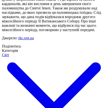
кардиналів, які він висловив в день завершення свого
паломництва до Святої Землі. Також ми роздумували над
наслідками, до яких призвела ця паломницька поїздка. Слід
зауважити, що дана подія відбувалася впродовж другого
міжсесійного періоду ІІ Ватиканського Собору. Про інші
важливі та визначні моменти, що відбулися під час цього
міжсесійного періоду, поговоримо у наступній передачі.
Джерело:
rkc.org.ua
Поділитись
Категорія
Світ