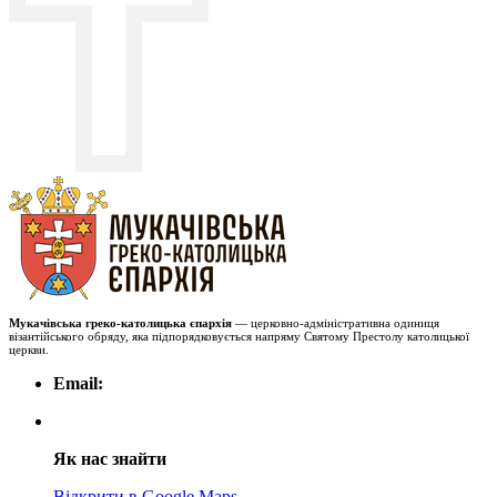
Мукачівська греко-католицька єпархія
— церковно-адміністративна одиниця
візантійського обряду, яка підпорядковується напряму Святому Престолу католицької
церкви.
Email:
Як нас знайти
Відкрити в Google Maps