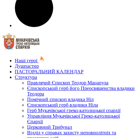
Наші герої
Душпастир
ПАСТОРАЛЬНИЙ КАЛЕНДАР
Структура
Правлячий Єпископ Теодор Мацапула
Єпископський герб його Преосвященства владики
Теодора
Помічний єпископ владика Ніл
Єпископський герб владики Ніла
Герб Мукачівської греко-католицької єпархії
Управління Мукачівської Греко-католицької
Єпархії
Церковний Трибунал
Відділ у справах захисту неповнолітніх та