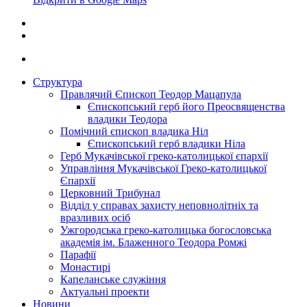
Структура
Правлячий Єпископ Теодор Мацапула
Єпископський герб його Преосвященства
владики Теодора
Помічний єпископ владика Ніл
Єпископський герб владики Ніла
Герб Мукачівської греко-католицької єпархії
Управління Мукачівської Греко-католицької
Єпархії
Церковний Трибунал
Відділ у справах захисту неповнолітніх та
вразливих осіб
Ужгородська греко-католицька богословська
академія ім. Блаженного Теодора Ромжі
Парафії
Монастирі
Капеланське служіння
Актуальні проекти
Новини