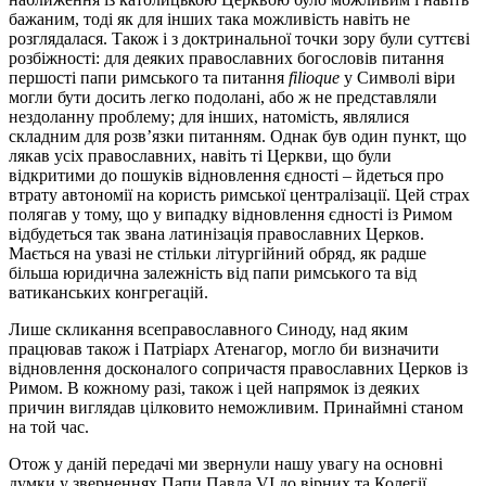
бажаним, тоді як для інших така можливість навіть не
розглядалася. Також і з доктринальної точки зору були суттєві
розбіжності: для деяких православних богословів питання
першості папи римського та питання
filioque
у Символі віри
могли бути досить легко подолані, або ж не представляли
нездоланну проблему; для інших, натомість, являлися
складним для розв’язки питанням. Однак був один пункт, що
лякав усіх православних, навіть ті Церкви, що були
відкритими до пошуків відновлення єдності – йдеться про
втрату автономії на користь римської централізації. Цей страх
полягав у тому, що у випадку відновлення єдності із Римом
відбудеться так звана латинізація православних Церков.
Мається на увазі не стільки літургійний обряд, як радше
більша юридична залежність від папи римського та від
ватиканських конгрегацій.
Лише скликання всеправославного Синоду, над яким
працював також і Патріарх Атенагор, могло би визначити
відновлення досконалого сопричастя православних Церков із
Римом. В кожному разі, також і цей напрямок із деяких
причин виглядав цілковито неможливим. Принаймні станом
на той час.
Отож у даній передачі ми звернули нашу увагу на основні
думки у зверненнях Папи Павла VI до вірних та Колегії