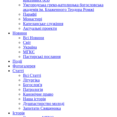
вразливих осіб
Ужгородська греко-католицька богословська
академія ім. Блаженного Теодора Ромжі
Парафії
Монастирі
Капеланське служіння
Актуальні проекти
Новини
Всі Новини
Світ
Україна
МГКЄ
Пастирські послання
Події
Фотогалерея
Статті
Всі Статті
Літургіка
Богослов'я
Патрологія
Канонічне право
Наша історія
Душпастирство молоді
Запитати Священика
Історія