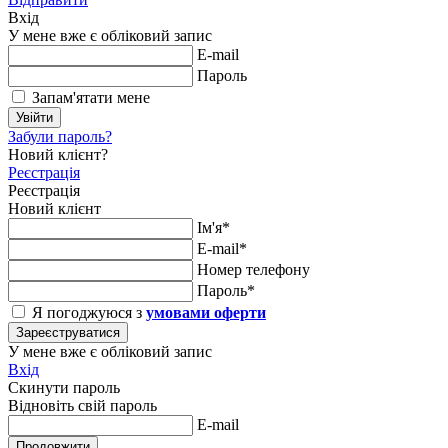
Вхід
У мене вже є обліковий запис
E-mail
Пароль
Запам'ятати мене
Увійти
Забули пароль?
Новий клієнт?
Реєстрація
Реєстрація
Новий клієнт
Ім'я*
E-mail*
Номер телефону
Пароль*
Я погоджуюся з
умовами оферти
Зареєструватися
У мене вже є обліковий запис
Вхід
Скинути пароль
Відновіть свій пароль
E-mail
Продовжити