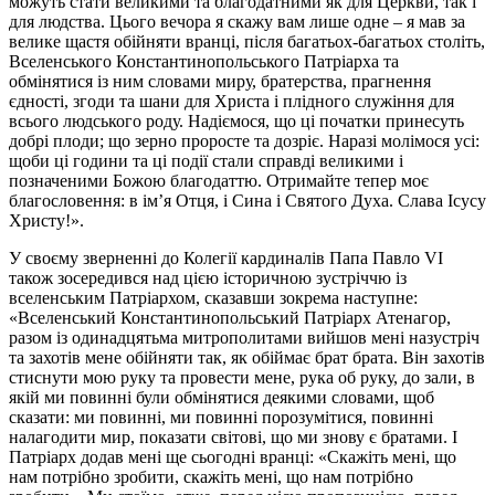
можуть стати великими та благодатними як для Церкви, так і
для людства. Цього вечора я скажу вам лише одне – я мав за
велике щастя обійняти вранці, після багатьох-багатьох століть,
Вселенського Константинопольського Патріарха та
обмінятися із ним словами миру, братерства, прагнення
єдності, згоди та шани для Христа і плідного служіння для
всього людського роду. Надіємося, що ці початки принесуть
добрі плоди; що зерно проросте та дозріє. Наразі молімося усі:
щоби ці години та ці події стали справді великими і
позначеними Божою благодаттю. Отримайте тепер моє
благословення: в ім’я Отця, і Сина і Святого Духа. Слава Ісусу
Христу!».
У своєму зверненні до Колегії кардиналів Папа Павло VI
також зосередився над цією історичною зустріччю із
вселенським Патріархом, сказавши зокрема наступне:
«Вселенський Константинопольський Патріарх Атенагор,
разом із одинадцятьма митрополитами вийшов мені назустріч
та захотів мене обійняти так, як обіймає брат брата. Він захотів
стиснути мою руку та провести мене, рука об руку, до зали, в
якій ми повинні були обмінятися деякими словами, щоб
сказати: ми повинні, ми повинні порозумітися, повинні
налагодити мир, показати світові, що ми знову є братами. І
Патріарх додав мені ще сьогодні вранці: «Скажіть мені, що
нам потрібно зробити, скажіть мені, що нам потрібно