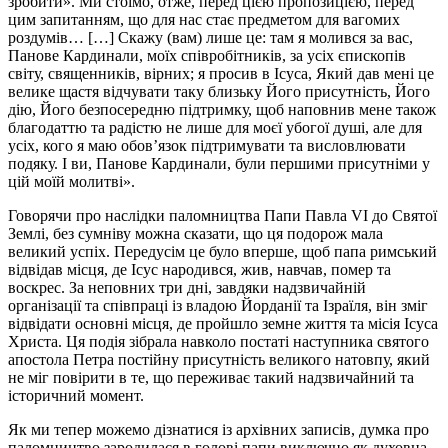
зробити». Ми стоїмо, отже, перед цією пропозицією, перед
цим запитанням, що для нас стає предметом для вагомих
роздумів… […] Скажу (вам) лише це: там я молився за вас,
Панове Кардинали, моїх співробітників, за усіх єпископів
світу, священників, вірних; я просив в Ісуса, Який дав мені це
велике щастя відчувати таку близьку Його присутність, Його
дію, Його безпосередню підтримку, щоб наповнив мене також
благодаттю та радістю не лише для моєї убогої душі, але для
усіх, кого я маю обов’язок підтримувати та висловлювати
подяку. І ви, Панове Кардинали, були першими присутніми у
цій моїй молитві».
Говорячи про наслідки паломництва Папи Павла VI до Святої
Землі, без сумніву можна сказати, що ця подорож мала
великий успіх. Передусім це було вперше, щоб папа римський
відвідав місця, де Ісус народився, жив, навчав, помер та
воскрес. За неповних три дні, завдяки надзвичайній
організації та співпраці із владою Йорданії та Ізраїля, він зміг
відвідати основні місця, де пройшло земне життя та місія Ісуса
Христа. Ця подія зібрала навколо постаті наступника святого
апостола Петра постійну присутність великого натовпу, який
не міг повірити в те, що переживає такий надзвичайний та
історичний момент.
Як ми тепер можемо дізнатися із архівних записів, думка про
паломництво зародилася в голові папи виключно як духовна