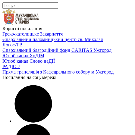
Корисні посилання
Греко-католицьке Закарпаття
Єпархіальний паломницький центр св. Миколая
Логос-ТВ
Єпархіальний благодійний фонд CARITAS Ужгород
Ютюб канал ХоДІМ
Ютюб канал Слово наДІЇ
РАДІО 7
Пряма трансляція з Кафедрального собору м.Ужгород
Посилання на соц. мережі