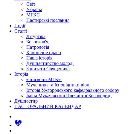
Світ
Україна
МГКЄ
Пастирські послання
Події
Статті
Літургіка
Богослов'я
Патрологія
Канонічне право
Наша історія
Душпастирство молоді
Запитати Священика
Історія
Єпископи МГКЄ
Мученики та Ісповідники віри
Історія Ужгородського кафедрального собору
Ікона Мукачівської Пречистої Богородиці
Душпастир
ПАСТОРАЛЬНИЙ КАЛЕНДАР