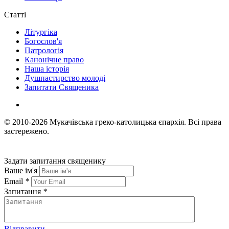
Статті
Літургіка
Богослов'я
Патрологія
Канонічне право
Наша історія
Душпастирство молоді
Запитати Священика
© 2010-2026
Мукачівська греко-католицька єпархія.
Всі права
застережено.
Задати запитання священику
Ваше ім'я
Email
*
Запитання
*
Відправити