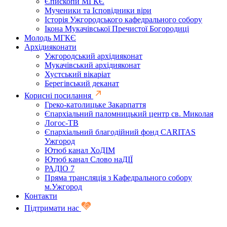
Єпископи МГКЄ
Мученики та Ісповідники віри
Історія Ужгородського кафедрального собору
Ікона Мукачівської Пречистої Богородиці
Молодь МГКЄ
Архідияконати
Ужгородський архідияконат
Мукачівський архідияконат
Хустський вікаріат
Берегівський деканат
Корисні посилання
Греко-католицьке Закарпаття
Єпархіальний паломницький центр св. Миколая
Логос-ТВ
Єпархіальний благодійний фонд CARITAS
Ужгород
Ютюб канал ХоДІМ
Ютюб канал Слово наДІЇ
РАДІО 7
Пряма трансляція з Кафедрального собору
м.Ужгород
Контакти
Підтримати нас