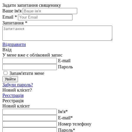
Задати запитання священику
Ваше ім'я
Email
*
Запитання
*
Відправити
Вхід
У мене вже є обліковий запис
E-mail
Пароль
Запам'ятати мене
Увійти
Забули пароль?
Новий клієнт?
Реєстрація
Реєстрація
Новий клієнт
Ім'я*
E-mail*
Номер телефону
Пароль*