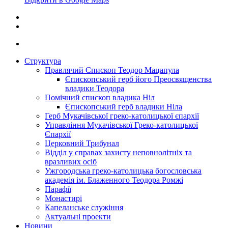
Структура
Правлячий Єпископ Теодор Мацапула
Єпископський герб його Преосвященства
владики Теодора
Помічний єпископ владика Ніл
Єпископський герб владики Ніла
Герб Мукачівської греко-католицької єпархії
Управління Мукачівської Греко-католицької
Єпархії
Церковний Трибунал
Відділ у справах захисту неповнолітніх та
вразливих осіб
Ужгородська греко-католицька богословська
академія ім. Блаженного Теодора Ромжі
Парафії
Монастирі
Капеланське служіння
Актуальні проекти
Новини