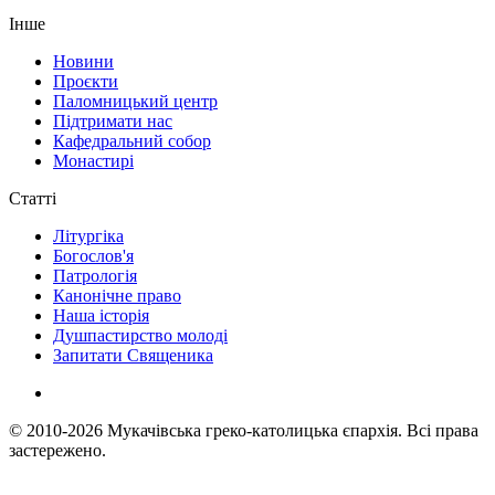
Інше
Новини
Проєкти
Паломницький центр
Підтримати нас
Кафедральний собор
Монастирі
Статті
Літургіка
Богослов'я
Патрологія
Канонічне право
Наша історія
Душпастирство молоді
Запитати Священика
© 2010-2026
Мукачівська греко-католицька єпархія.
Всі права
застережено.