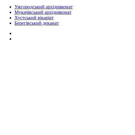
Ужгородський архідияконат
Мукачівський архідияконат
Хустський вікаріат
Берегівський деканат