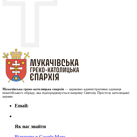
Мукачівська греко-католицька єпархія
— церковно-адміністративна одиниця
візантійського обряду, яка підпорядковується напряму Святому Престолу католицької
церкви.
Email:
Як нас знайти
Відкрити в Google Maps