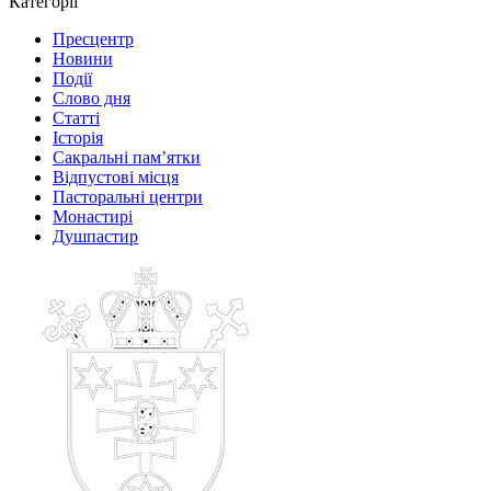
Категорії
Пресцентр
Новини
Події
Слово дня
Статті
Історія
Сакральні пам’ятки
Відпустові місця
Пасторальні центри
Монастирі
Душпастир