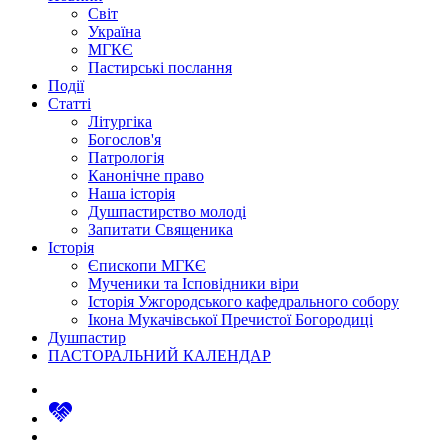
Світ
Україна
МГКЄ
Пастирські послання
Події
Статті
Літургіка
Богослов'я
Патрологія
Канонічне право
Наша історія
Душпастирство молоді
Запитати Священика
Історія
Єпископи МГКЄ
Мученики та Ісповідники віри
Історія Ужгородського кафедрального собору
Ікона Мукачівської Пречистої Богородиці
Душпастир
ПАСТОРАЛЬНИЙ КАЛЕНДАР