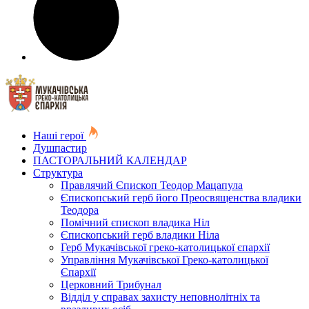
Наші герої
Душпастир
ПАСТОРАЛЬНИЙ КАЛЕНДАР
Структура
Правлячий Єпископ Теодор Мацапула
Єпископський герб його Преосвященства владики
Теодора
Помічний єпископ владика Ніл
Єпископський герб владики Ніла
Герб Мукачівської греко-католицької єпархії
Управління Мукачівської Греко-католицької
Єпархії
Церковний Трибунал
Відділ у справах захисту неповнолітніх та