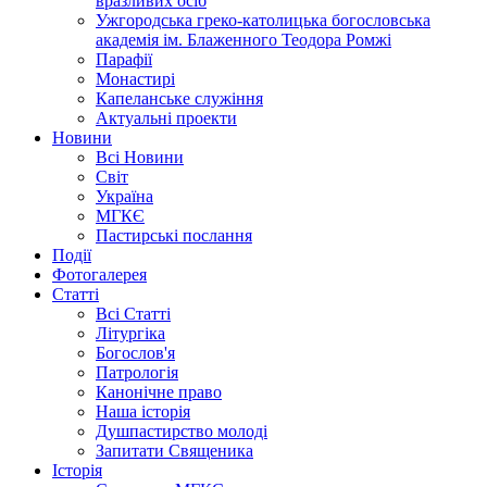
вразливих осіб
Ужгородська греко-католицька богословська
академія ім. Блаженного Теодора Ромжі
Парафії
Монастирі
Капеланське служіння
Актуальні проекти
Новини
Всі Новини
Світ
Україна
МГКЄ
Пастирські послання
Події
Фотогалерея
Статті
Всі Статті
Літургіка
Богослов'я
Патрологія
Канонічне право
Наша історія
Душпастирство молоді
Запитати Священика
Історія