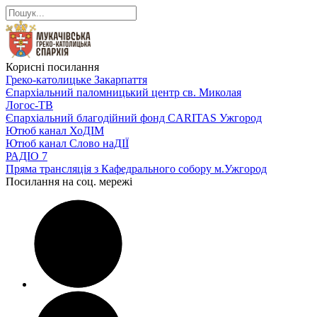
Корисні посилання
Греко-католицьке Закарпаття
Єпархіальний паломницький центр св. Миколая
Логос-ТВ
Єпархіальний благодійний фонд CARITAS Ужгород
Ютюб канал ХоДІМ
Ютюб канал Слово наДІЇ
РАДІО 7
Пряма трансляція з Кафедрального собору м.Ужгород
Посилання на соц. мережі