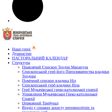
Наші герої
Душпастир
ПАСТОРАЛЬНИЙ КАЛЕНДАР
Структура
Правлячий Єпископ Теодор Мацапула
Єпископський герб його Преосвященства владики
Теодора
Помічний єпископ владика Ніл
Єпископський герб владики Ніла
Герб Мукачівської греко-католицької єпархії
Управління Мукачівської Греко-католицької
Єпархії
Церковний Трибунал
Відділ у справах захисту неповнолітніх та