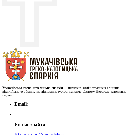
Мукачівська греко-католицька єпархія
— церковно-адміністративна одиниця
візантійського обряду, яка підпорядковується напряму Святому Престолу католицької
церкви.
Email:
Як нас знайти
Відкрити в Google Maps