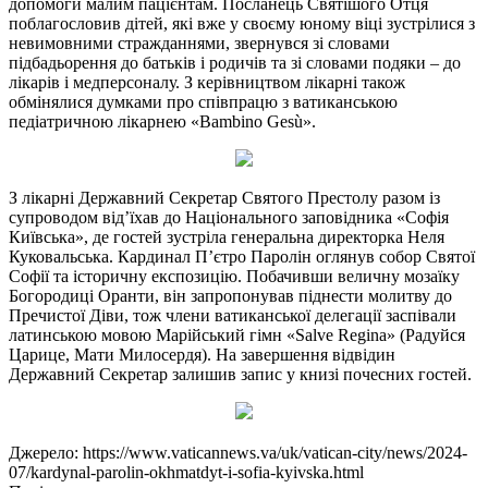
допомоги малим пацієнтам. Посланець Святішого Отця
поблагословив дітей, які вже у своєму юному віці зустрілися з
невимовними стражданнями, звернувся зі словами
підбадьорення до батьків і родичів та зі словами подяки – до
лікарів і медперсоналу. З керівництвом лікарні також
обмінялися думками про співпрацю з ватиканською
педіатричною лікарнею «Bambino Gesù».
З лікарні Державний Секретар Святого Престолу разом із
супроводом від’їхав до Національного заповідника «Софія
Київська», де гостей зустріла генеральна директорка Неля
Куковальська. Кардинал Пʼєтро Паролін оглянув собор Святої
Софії та історичну експозицію. Побачивши величну мозаїку
Богородиці Оранти, він запропонував піднести молитву до
Пречистої Діви, тож члени ватиканської делегації заспівали
латинською мовою Марійський гімн «Salve Regina» (Радуйся
Царице, Мати Милосердя). На завершення відвідин
Державний Секретар залишив запис у книзі почесних гостей.
Джерело: https://www.vaticannews.va/uk/vatican-city/news/2024-
07/kardynal-parolin-okhmatdyt-i-sofia-kyivska.html