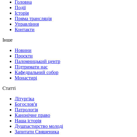
Головна
Події
Історія
Пряма трансляція
Управління
Контакти
Інше
Новини
Проєкти
Паломницький центр
Підтримати нас
Кафедральний собор
Монастирі
Статті
Літургіка
Богослов'я
Патрологія
Канонічне право
Наша історія
Душпастирство молоді
Запитати Священика