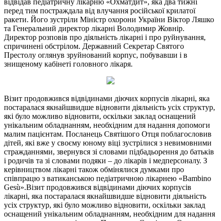
відвідав педіатричну лікарню «Охматдит», яка два тижні
перед тим постраждала від влучання російської крилатої
ракети. Його зустріли Міністр охорони України Віктор Ляшко
та Генеральний директор лікарні Володимир Жовнір.
Директор розповів про діяльність лікарні і про руйнування,
спричинені обстрілом. Державний Секретар Святого
Престолу оглянув зруйнований корпус, побувавши і в
знищеному кабінеті головного лікаря.
Візит продовжився відвідинами діючих корпусів лікарні, яка
постаралася якнайшвидше відновити діяльність усіх структур,
які було можливо відновити, оскільки заклад оснащений
унікальним обладнанням, необхідним для надання допомоги
малим пацієнтам. Посланець Святішого Отця поблагословив
дітей, які вже у своєму юному віці зустрілися з невимовними
стражданнями, звернувся зі словами підбадьорення до батьків
і родичів та зі словами подяки – до лікарів і медперсоналу. З
керівництвом лікарні також обмінялися думками про
співпрацю з ватиканською педіатричною лікарнею «Bambino
Gesù».Візит продовжився відвідинами діючих корпусів
лікарні, яка постаралася якнайшвидше відновити діяльність
усіх структур, які було можливо відновити, оскільки заклад
оснащений унікальним обладнанням, необхідним для надання