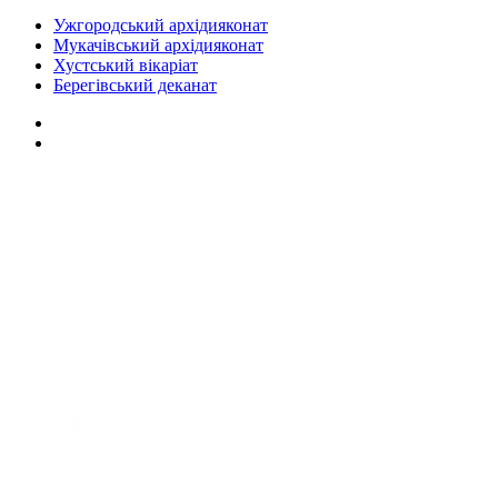
Ужгородський архідияконат
Мукачівський архідияконат
Хустський вікаріат
Берегівський деканат