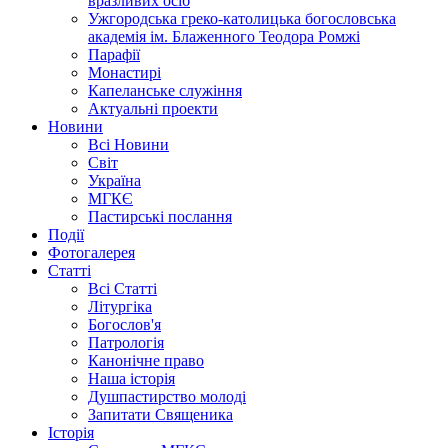
вразливих осіб
Ужгородська греко-католицька богословська
академія ім. Блаженного Теодора Ромжі
Парафії
Монастирі
Капеланське служіння
Актуальні проекти
Новини
Всі Новини
Світ
Україна
МГКЄ
Пастирські послання
Події
Фотогалерея
Статті
Всі Статті
Літургіка
Богослов'я
Патрологія
Канонічне право
Наша історія
Душпастирство молоді
Запитати Священика
Історія