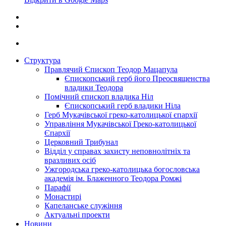
Структура
Правлячий Єпископ Теодор Мацапула
Єпископський герб його Преосвященства
владики Теодора
Помічний єпископ владика Ніл
Єпископський герб владики Ніла
Герб Мукачівської греко-католицької єпархії
Управління Мукачівської Греко-католицької
Єпархії
Церковний Трибунал
Відділ у справах захисту неповнолітніх та
вразливих осіб
Ужгородська греко-католицька богословська
академія ім. Блаженного Теодора Ромжі
Парафії
Монастирі
Капеланське служіння
Актуальні проекти
Новини