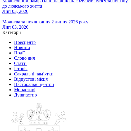
Молитовний намір Папи на липень 2026: Молімося за пошану
до людського життя
Лип 03, 2026
Молитва за покликання 2 липня 2026 року
Лип 03, 2026
Категорії
Пресцентр
Новини
Події
Слово дня
Статті
Історія
Сакральні пам’ятки
Відпустові місця
Пасторальні центри
Монастирі
Душпастир