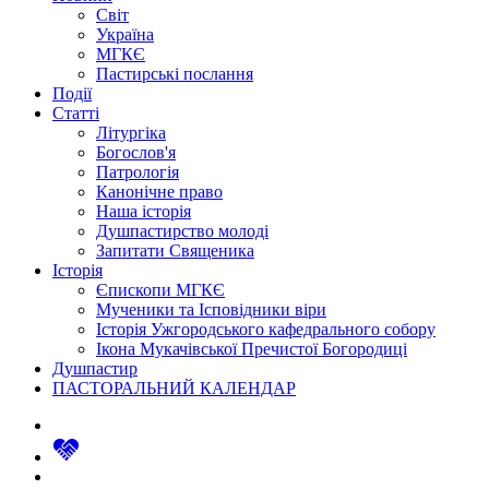
Світ
Україна
МГКЄ
Пастирські послання
Події
Статті
Літургіка
Богослов'я
Патрологія
Канонічне право
Наша історія
Душпастирство молоді
Запитати Священика
Історія
Єпископи МГКЄ
Мученики та Ісповідники віри
Історія Ужгородського кафедрального собору
Ікона Мукачівської Пречистої Богородиці
Душпастир
ПАСТОРАЛЬНИЙ КАЛЕНДАР