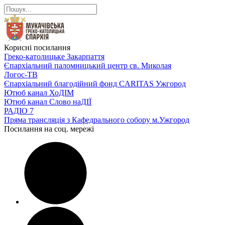
Корисні посилання
Греко-католицьке Закарпаття
Єпархіальний паломницький центр св. Миколая
Логос-ТВ
Єпархіальний благодійний фонд CARITAS Ужгород
Ютюб канал ХоДІМ
Ютюб канал Слово наДІЇ
РАДІО 7
Пряма трансляція з Кафедрального собору м.Ужгород
Посилання на соц. мережі