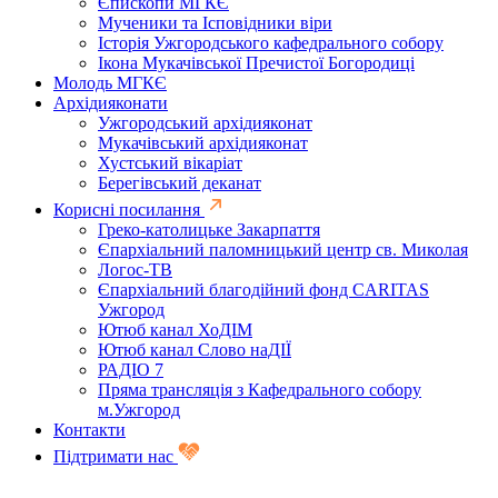
Єпископи МГКЄ
Мученики та Ісповідники віри
Історія Ужгородського кафедрального собору
Ікона Мукачівської Пречистої Богородиці
Молодь МГКЄ
Архідияконати
Ужгородський архідияконат
Мукачівський архідияконат
Хустський вікаріат
Берегівський деканат
Корисні посилання
Греко-католицьке Закарпаття
Єпархіальний паломницький центр св. Миколая
Логос-ТВ
Єпархіальний благодійний фонд CARITAS
Ужгород
Ютюб канал ХоДІМ
Ютюб канал Слово наДІЇ
РАДІО 7
Пряма трансляція з Кафедрального собору
м.Ужгород
Контакти
Підтримати нас