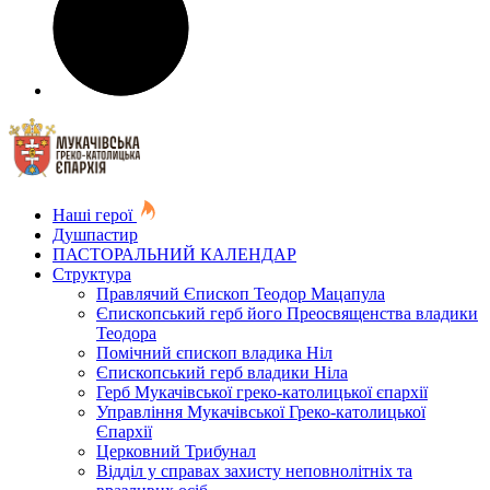
Наші герої
Душпастир
ПАСТОРАЛЬНИЙ КАЛЕНДАР
Структура
Правлячий Єпископ Теодор Мацапула
Єпископський герб його Преосвященства владики
Теодора
Помічний єпископ владика Ніл
Єпископський герб владики Ніла
Герб Мукачівської греко-католицької єпархії
Управління Мукачівської Греко-католицької
Єпархії
Церковний Трибунал
Відділ у справах захисту неповнолітніх та