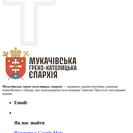
Мукачівська греко-католицька єпархія
— церковно-адміністративна одиниця
візантійського обряду, яка підпорядковується напряму Святому Престолу католицької
церкви.
Email:
Як нас знайти
Відкрити в Google Maps