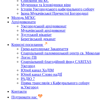
Єпископи МГКЄ
Мученики та Ісповідники віри
Історія Ужгородського кафедрального собору
Ікона Мукачівської Пречистої Богородиці
Молодь МГКЄ
Архідияконати
Ужгородський архідияконат
Мукачівський архідияконат
Хустський вікаріат
Берегівський деканат
Корисні посилання
Греко-католицьке Закарпаття
Єпархіальний паломницький центр св. Миколая
Логос-ТВ
Єпархіальний благодійний фонд CARITAS
Ужгород
Ютюб канал ХоДІМ
Ютюб канал Слово наДІЇ
РАДІО 7
Пряма трансляція з Кафедрального собору
м.Ужгород
Контакти
Підтримати нас