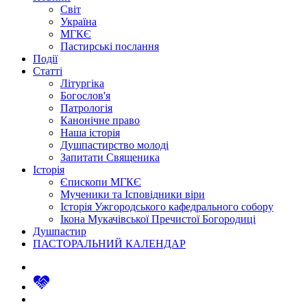
Світ
Україна
МГКЄ
Пастирські послання
Події
Статті
Літургіка
Богослов'я
Патрологія
Канонічне право
Наша історія
Душпастирство молоді
Запитати Священика
Історія
Єпископи МГКЄ
Мученики та Ісповідники віри
Історія Ужгородського кафедрального собору
Ікона Мукачівської Пречистої Богородиці
Душпастир
ПАСТОРАЛЬНИЙ КАЛЕНДАР