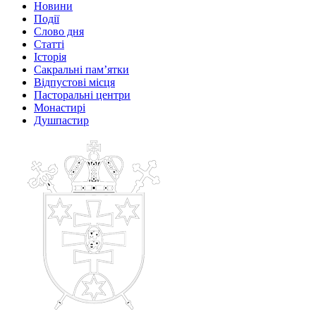
Новини
Події
Слово дня
Статті
Історія
Сакральні пам’ятки
Відпустові місця
Пасторальні центри
Монастирі
Душпастир