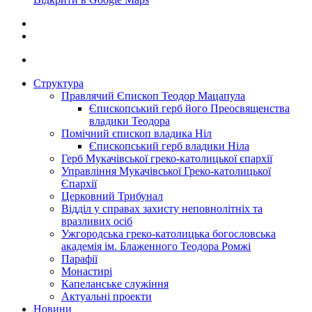
Структура
Правлячий Єпископ Теодор Мацапула
Єпископський герб його Преосвященства
владики Теодора
Помічний єпископ владика Ніл
Єпископський герб владики Ніла
Герб Мукачівської греко-католицької єпархії
Управління Мукачівської Греко-католицької
Єпархії
Церковний Трибунал
Відділ у справах захисту неповнолітніх та
вразливих осіб
Ужгородська греко-католицька богословська
академія ім. Блаженного Теодора Ромжі
Парафії
Монастирі
Капеланське служіння
Актуальні проекти
Новини