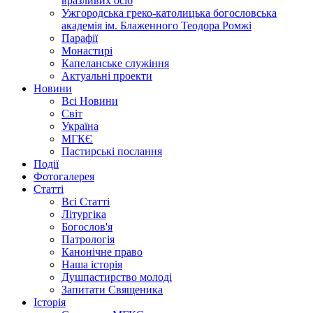
вразливих осіб
Ужгородська греко-католицька богословська
академія ім. Блаженного Теодора Ромжі
Парафії
Монастирі
Капеланське служіння
Актуальні проекти
Новини
Всі Новини
Світ
Україна
МГКЄ
Пастирські послання
Події
Фотогалерея
Статті
Всі Статті
Літургіка
Богослов'я
Патрологія
Канонічне право
Наша історія
Душпастирство молоді
Запитати Священика
Історія