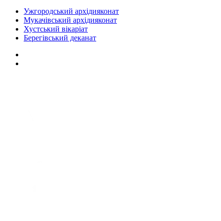
Ужгородський архідияконат
Мукачівський архідияконат
Хустський вікаріат
Берегівський деканат