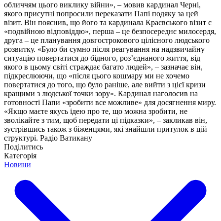
обличчям цього виклику війни», – мовив кардинал Черні,
якого присутні попросили переказати Папі подяку за цей
візит. Він пояснив, що його та кардинала Краєвського візит є
«подвійною відповіддю», перша – це безпосереднє милосердя,
друга – це планування довгострокового цілісного людського
розвитку. «Було би сумно після реагування на надзвичайну
ситуацію повертатися до бідного, роз’єднаного життя, від
якого в цьому світі страждає багато людей», – зазначає він,
підкреслюючи, що «після цього кошмару ми не хочемо
повертатися до того, що було раніше, але вийти з цієї кризи
кращими з людської точки зору». Кардинал наголосив на
готовності Папи «зробити все можливе» для досягнення миру.
«Якщо маєте якусь ідею про те, що можна зробити, не
зволікайте з тим, щоб передати ці підказки», – закликав він,
зустрівшись також з біженцями, які знайшли притулок в цій
структурі. Радіо Ватикану
Поділитись
Категорія
Новини