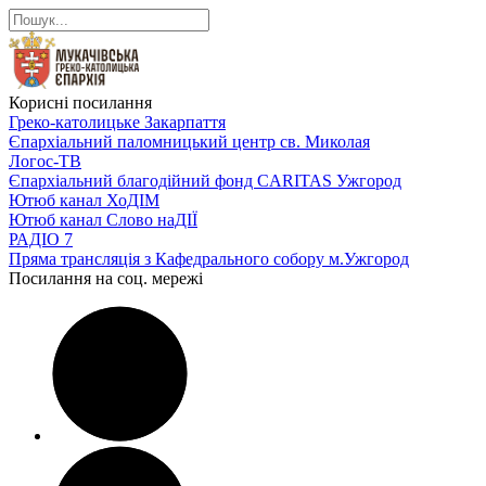
Корисні посилання
Греко-католицьке Закарпаття
Єпархіальний паломницький центр св. Миколая
Логос-ТВ
Єпархіальний благодійний фонд CARITAS Ужгород
Ютюб канал ХоДІМ
Ютюб канал Слово наДІЇ
РАДІО 7
Пряма трансляція з Кафедрального собору м.Ужгород
Посилання на соц. мережі