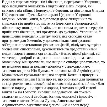
Відділ у справах мігрантів і біженців, перебуває в Угорщині,
щоб засвідчити близькість і підтримку Папи людям, які
втікають від війни. Пополудні 9 березня, за підтримки Єпарха
Ньїредгазького Греко-Католицької Церкви в Угорщині
владики Авеля Сочки, в супроводі двох священиків та
єпископа він прибув до містечка Берегово в Закарпатській
області, яку пощадили бомби, але яка стала одним з осередків
прийняття біженців, які прямують до сусідньої Угорщини. У
приміщенні неподалік центру міста, яке сьогодні стало
притулком для біженців, у допомозі яким свої зусилля
об’єднали представники різних конфесій, відбулася зустріч з
місцевими єпископами, духовенством та представниками
влади і харитативних організацій. «Немає ніякої різниці, всі
ми тепер – добрий самарянин, покликаний допомагати
ближньому. Ми зрозуміли, що якщо не співпрацюватимемо, то
не зможемо надати реальну допомогу страждаючим», –
зазначив владика Ніл Лущак, Апостольський Адміністратор
Мукачівської греко-католицької єпархії. Кожен з присутніх
розповів посланцеві Папи про те, що робиться для прийняття
та підтримки тисяч людей, які втікають від жахіть війни. «Для
нашого народу – це хресна дорога, і чимало людей готові
вийти аж на Голготу. Українці не здаються, ми хочемо
захистити цінності свободи, істини, людської гідності», –
зазначив єпископ Микола Лучок, Апостольський
Адміністратор Мукачівської дієцезії. «Ми вбогі перед