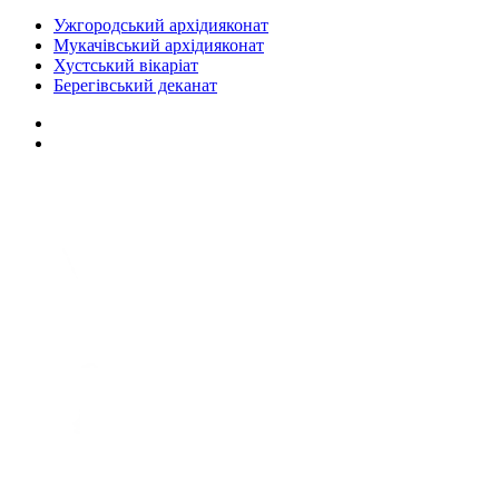
Ужгородський архідияконат
Мукачівський архідияконат
Хустський вікаріат
Берегівський деканат