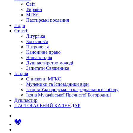
Світ
Україна
МГКЄ
Пастирські послання
Події
Статті
Літургіка
Богослов'я
Патрологія
Канонічне право
Наша історія
Душпастирство молоді
Запитати Священика
Історія
Єпископи МГКЄ
Мученики та Ісповідники віри
Історія Ужгородського кафедрального собору
Ікона Мукачівської Пречистої Богородиці
Душпастир
ПАСТОРАЛЬНИЙ КАЛЕНДАР