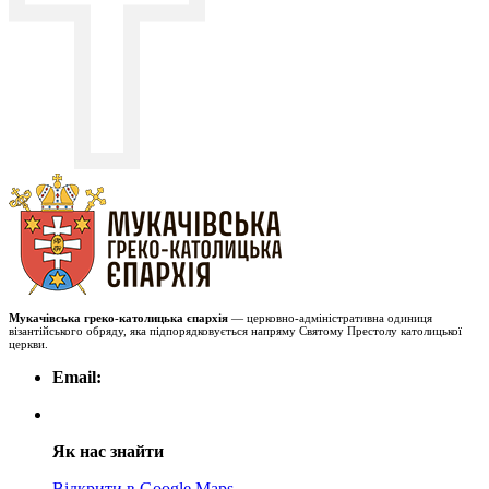
Мукачівська греко-католицька єпархія
— церковно-адміністративна одиниця
візантійського обряду, яка підпорядковується напряму Святому Престолу католицької
церкви.
Email:
Як нас знайти
Відкрити в Google Maps