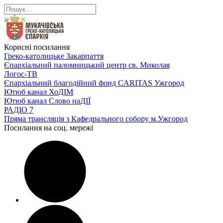
Корисні посилання
Греко-католицьке Закарпаття
Єпархіальний паломницький центр св. Миколая
Логос-ТВ
Єпархіальний благодійний фонд CARITAS Ужгород
Ютюб канал ХоДІМ
Ютюб канал Слово наДІЇ
РАДІО 7
Пряма трансляція з Кафедрального собору м.Ужгород
Посилання на соц. мережі