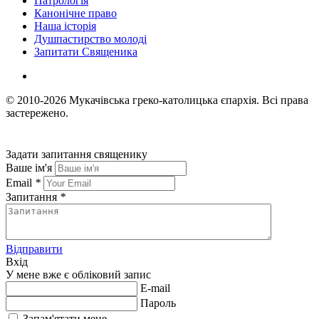
Патрологія
Канонічне право
Наша історія
Душпастирство молоді
Запитати Священика
© 2010-2026
Мукачівська греко-католицька єпархія.
Всі права
застережено.
Задати запитання священику
Ваше ім'я
Email
*
Запитання
*
Відправити
Вхід
У мене вже є обліковий запис
E-mail
Пароль
Запам'ятати мене