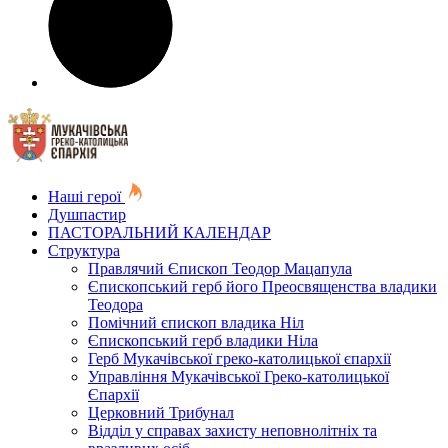
Наші герої
Душпастир
ПАСТОРАЛЬНИЙ КАЛЕНДАР
Структура
Правлячий Єпископ Теодор Мацапула
Єпископський герб його Преосвященства владики
Теодора
Помічний єпископ владика Ніл
Єпископський герб владики Ніла
Герб Мукачівської греко-католицької єпархії
Управління Мукачівської Греко-католицької
Єпархії
Церковний Трибунал
Відділ у справах захисту неповнолітніх та