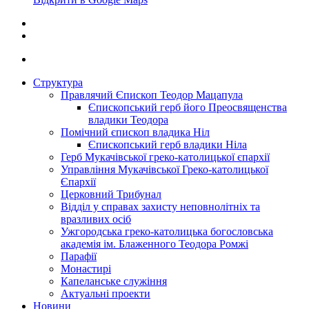
Структура
Правлячий Єпископ Теодор Мацапула
Єпископський герб його Преосвященства
владики Теодора
Помічний єпископ владика Ніл
Єпископський герб владики Ніла
Герб Мукачівської греко-католицької єпархії
Управління Мукачівської Греко-католицької
Єпархії
Церковний Трибунал
Відділ у справах захисту неповнолітніх та
вразливих осіб
Ужгородська греко-католицька богословська
академія ім. Блаженного Теодора Ромжі
Парафії
Монастирі
Капеланське служіння
Актуальні проекти
Новини