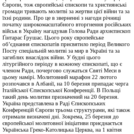
Європи, тож європейські єпископи та християнські
громади тривають молитві за жертви цієї війни та за
їхні родини. Про це в зверненні з нагоди річниці
початку широкомасштабного вторгнення російських
військ в Україну нагадував Голова Ради архиєпископ
Ґінтарас Ґрушас.
Цього року європейське
об’єднання єпископатів присвятило період Великого
Посту спеціальній молитві за мир в Україні та за
загиблих внаслідок війни. У будні цього
літургійного періоду в кожному єпископаті, що є
членом Ради, почергово служаться Святі Меси в
цьому намірі. Молитовний марафон 22 лютого
розпочався в Албанії, на 10 березня припадає черга
Італійської Єпископської Конференції. В Польщі
такий день молитви призначений на 20 березня.
Україна представлена в Раді Єпископських
Конференцій Європи трьома структурами, які також
отримали визначені дні. Зокрема, 25 березня до
європейської молитовної ініціативи приєднається
Українська Греко-Католицька Церква, на 1 квітня