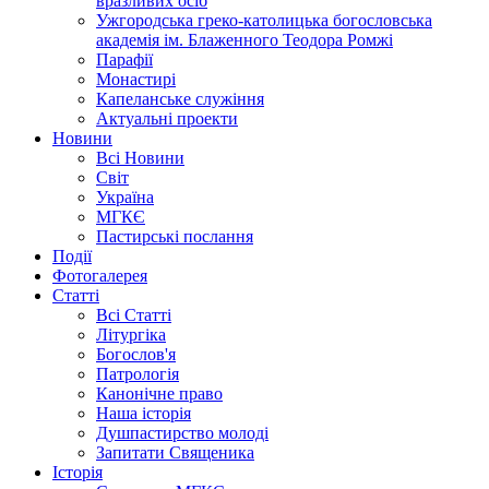
вразливих осіб
Ужгородська греко-католицька богословська
академія ім. Блаженного Теодора Ромжі
Парафії
Монастирі
Капеланське служіння
Актуальні проекти
Новини
Всі Новини
Світ
Україна
МГКЄ
Пастирські послання
Події
Фотогалерея
Статті
Всі Статті
Літургіка
Богослов'я
Патрологія
Канонічне право
Наша історія
Душпастирство молоді
Запитати Священика
Історія