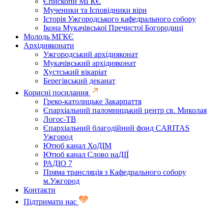
Єпископи МГКЄ
Мученики та Ісповідники віри
Історія Ужгородського кафедрального собору
Ікона Мукачівської Пречистої Богородиці
Молодь МГКЄ
Архідияконати
Ужгородський архідияконат
Мукачівський архідияконат
Хустський вікаріат
Берегівський деканат
Корисні посилання
Греко-католицьке Закарпаття
Єпархіальний паломницький центр св. Миколая
Логос-ТВ
Єпархіальний благодійний фонд CARITAS
Ужгород
Ютюб канал ХоДІМ
Ютюб канал Слово наДІЇ
РАДІО 7
Пряма трансляція з Кафедрального собору
м.Ужгород
Контакти
Підтримати нас