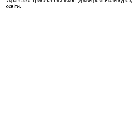
Української Греко-Католицької Церкви розпочали курс здо
освіти.