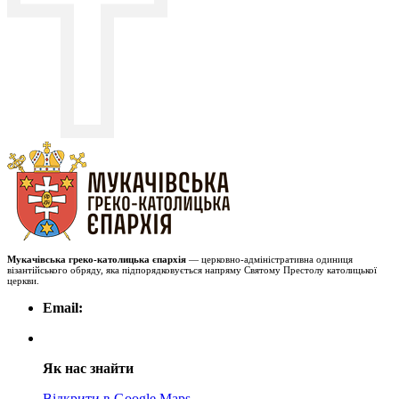
Мукачівська греко-католицька єпархія
— церковно-адміністративна одиниця
візантійського обряду, яка підпорядковується напряму Святому Престолу католицької
церкви.
Email:
Як нас знайти
Відкрити в Google Maps