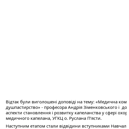
Відтак були виголошені доповіді на тему: «Медична комуні
душпастирство» - професора Андрія Зіменковського і  допов
аспекти становлення і розвитку капеланства у сфері охоро
медичного капелана, УГКЦ о. Руслана П’ясти.
Наступним етапом стали відвідини вступниками Навчальн