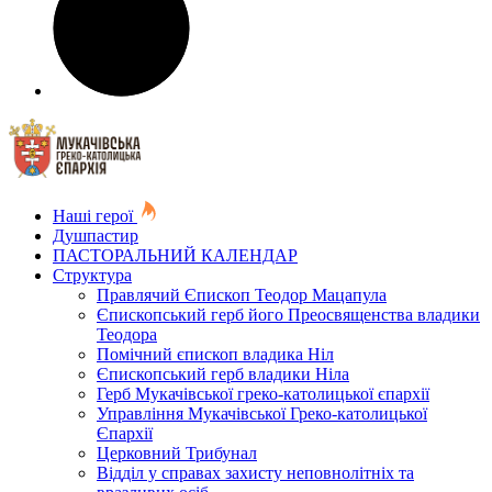
Наші герої
Душпастир
ПАСТОРАЛЬНИЙ КАЛЕНДАР
Структура
Правлячий Єпископ Теодор Мацапула
Єпископський герб його Преосвященства владики
Теодора
Помічний єпископ владика Ніл
Єпископський герб владики Ніла
Герб Мукачівської греко-католицької єпархії
Управління Мукачівської Греко-католицької
Єпархії
Церковний Трибунал
Відділ у справах захисту неповнолітніх та