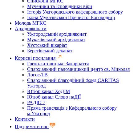
Єпископи МГКЄ
Мученики та Ісповідники віри
Історія Ужгородського кафедрального собору
Ікона Мукачівської Пречистої Богородиці
Молодь МГКЄ
Архідияконати
Ужгородський архідияконат
Мукачівський архідияконат
Хустський вікаріат
Берегівський деканат
Корисні посилання
Греко-католицьке Закарпаття
Єпархіальний паломницький центр св. Миколая
Логос-ТВ
Єпархіальний благодійний фонд CARITAS
Ужгород
Ютюб канал ХоДІМ
Ютюб канал Слово наДІЇ
РАДІО 7
Пряма трансляція з Кафедрального собору
м.Ужгород
Контакти
Підтримати нас