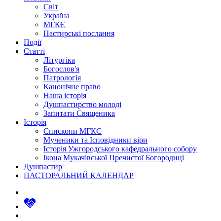
Світ
Україна
МГКЄ
Пастирські послання
Події
Статті
Літургіка
Богослов'я
Патрологія
Канонічне право
Наша історія
Душпастирство молоді
Запитати Священика
Історія
Єпископи МГКЄ
Мученики та Ісповідники віри
Історія Ужгородського кафедрального собору
Ікона Мукачівської Пречистої Богородиці
Душпастир
ПАСТОРАЛЬНИЙ КАЛЕНДАР