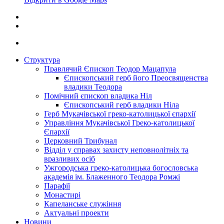
Структура
Правлячий Єпископ Теодор Мацапула
Єпископський герб його Преосвященства
владики Теодора
Помічний єпископ владика Ніл
Єпископський герб владики Ніла
Герб Мукачівської греко-католицької єпархії
Управління Мукачівської Греко-католицької
Єпархії
Церковний Трибунал
Відділ у справах захисту неповнолітніх та
вразливих осіб
Ужгородська греко-католицька богословська
академія ім. Блаженного Теодора Ромжі
Парафії
Монастирі
Капеланське служіння
Актуальні проекти
Новини