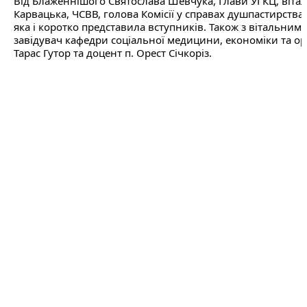
Від Блаженнішого Святослава Шевчука, Глави УГКЦ, віталь
Карвацька, ЧСВВ, голова Комісії у справах душпастирства
яка і коротко представила вступників. Також з вітальним 
завідувач кафедри соціальної медицини, економіки та орга
Тарас Гутор та доцент п. Орест Січкоріз.