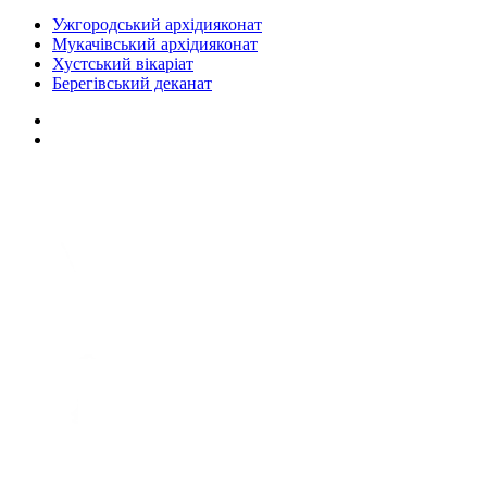
Ужгородський архідияконат
Мукачівський архідияконат
Хустський вікаріат
Берегівський деканат