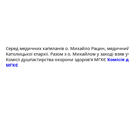
Серед медичних капеланів о. Михайло Рацин, медичний к
Католицької єпархії. Разом з о. Михайлом у заході взяв уч
Комісії душпастирства охорони здоровʼя МГКЄ 
Комісія д
МГКЄ