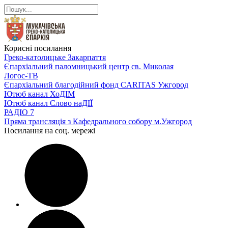
Корисні посилання
Греко-католицьке Закарпаття
Єпархіальний паломницький центр св. Миколая
Логос-ТВ
Єпархіальний благодійний фонд CARITAS Ужгород
Ютюб канал ХоДІМ
Ютюб канал Слово наДІЇ
РАДІО 7
Пряма трансляція з Кафедрального собору м.Ужгород
Посилання на соц. мережі