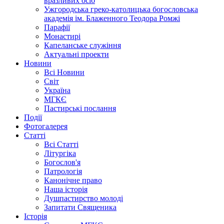
вразливих осіб
Ужгородська греко-католицька богословська
академія ім. Блаженного Теодора Ромжі
Парафії
Монастирі
Капеланське служіння
Актуальні проекти
Новини
Всі Новини
Світ
Україна
МГКЄ
Пастирські послання
Події
Фотогалерея
Статті
Всі Статті
Літургіка
Богослов'я
Патрологія
Канонічне право
Наша історія
Душпастирство молоді
Запитати Священика
Історія