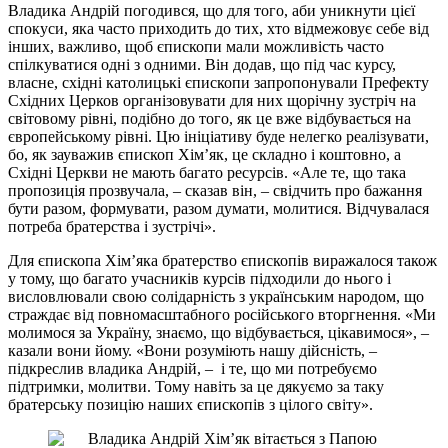
Владика Андрій погодився, що для того, аби уникнути цієї
спокуси, яка часто приходить до тих, хто відмежовує себе від
інших, важливо, щоб єпископи мали можливість часто
спілкуватися одні з одними. Він додав, що під час курсу,
власне, східні католицькі єпископи запропонували Префекту
Східних Церков організовувати для них щорічну зустріч на
світовому рівні, подібно до того, як це вже відбувається на
європейському рівні. Цю ініціативу буде нелегко реалізувати,
бо, як зауважив єпископ Хімʼяк, це складно і коштовно, а
Східні Церкви не мають багато ресурсів. «Але те, що така
пропозиція прозвучала, – сказав він, – свідчить про бажання
бути разом, формувати, разом думати, молитися. Відчувалася
потреба братерства і зустрічі».
Для єпископа Хімʼяка братерство єпископів виражалося також
у тому, що багато учасників курсів підходили до нього і
висловлювали свою солідарність з українським народом, що
страждає від повномасштабного російського вторгнення. «Ми
молимося за Україну, знаємо, що відбувається, цікавимося», –
казали вони йому. «Вони розуміють нашу дійсність, –
підкреслив владика Андрій, – і те, що ми потребуємо
підтримки, молитви. Тому навіть за це дякуємо за таку
братерську позицію наших єпископів з цілого світу».