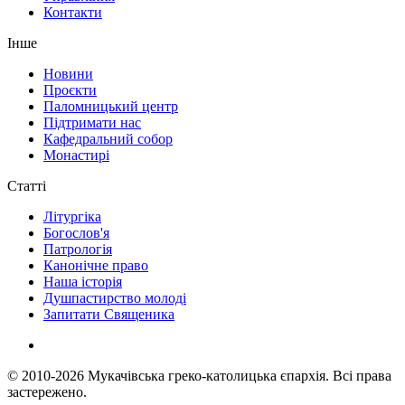
Контакти
Інше
Новини
Проєкти
Паломницький центр
Підтримати нас
Кафедральний собор
Монастирі
Статті
Літургіка
Богослов'я
Патрологія
Канонічне право
Наша історія
Душпастирство молоді
Запитати Священика
© 2010-2026
Мукачівська греко-католицька єпархія.
Всі права
застережено.