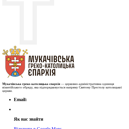
Мукачівська греко-католицька єпархія
— церковно-адміністративна одиниця
візантійського обряду, яка підпорядковується напряму Святому Престолу католицької
церкви.
Email:
Як нас знайти
Відкрити в Google Maps