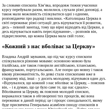
За словами єпископа Хімʼяка, впродовж тижня учасники
курсу перебували разом, молилися, слухали різні доповіді, а
також мали можливість спілкуватися одні з одними,
розповідаючи про радощі і виклики. «Католицька Церква в
світі переживає різні ситуації: десь відчувається її розвиток,
десь – певний занепад, тому що вірні відходять від Церкви, а
десь відчувається навіть переслідування», – розповів він,
підкреслюючи, що кожна Церква мала свій голос.
«Кожний з нас вболіває за Церкву»
Владика Андрій зауважив, що під час курсу єпископи
спілкувалися різними мовами: основною мовою була
італійська, але також говорили англійською, іспанською,
французькою, португальською. Але попри цю мовну і також
вікову різноманітність, бо деякі стали єпископами вже в
старшому віці, інші – у досить молодому, відчувався один дух.
«Відчувалося, що кожний з нас вболіває за Церкву, – пояснив
він, – і я думаю, що це було саме те, що нас єднало».
Вболівання за Церкву, як пояснив молодий єпископ,
виражалося також в обговоренні тих процесів, які вона
переживає в даний період: це і процес синодальності, якому
буде присвячена Генеральна асамблея синоду єпископів в