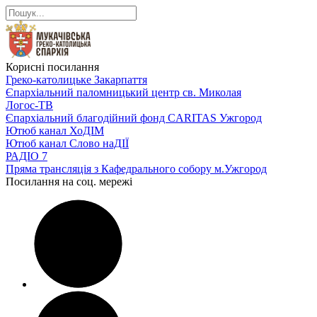
Корисні посилання
Греко-католицьке Закарпаття
Єпархіальний паломницький центр св. Миколая
Логос-ТВ
Єпархіальний благодійний фонд CARITAS Ужгород
Ютюб канал ХоДІМ
Ютюб канал Слово наДІЇ
РАДІО 7
Пряма трансляція з Кафедрального собору м.Ужгород
Посилання на соц. мережі