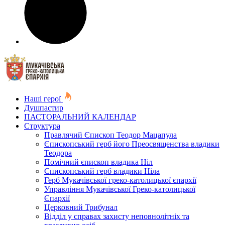
Наші герої
Душпастир
ПАСТОРАЛЬНИЙ КАЛЕНДАР
Структура
Правлячий Єпископ Теодор Мацапула
Єпископський герб його Преосвященства владики
Теодора
Помічний єпископ владика Ніл
Єпископський герб владики Ніла
Герб Мукачівської греко-католицької єпархії
Управління Мукачівської Греко-католицької
Єпархії
Церковний Трибунал
Відділ у справах захисту неповнолітніх та