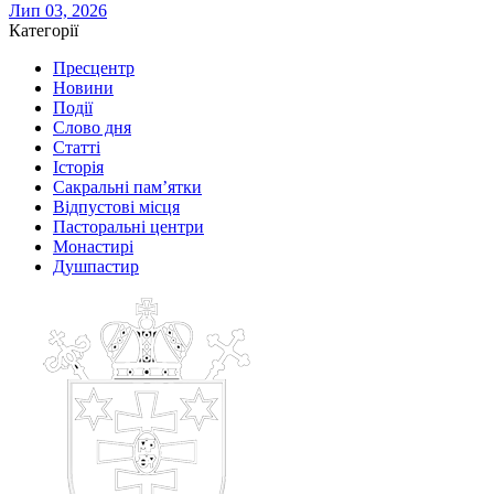
Лип 03, 2026
Категорії
Пресцентр
Новини
Події
Слово дня
Статті
Історія
Сакральні пам’ятки
Відпустові місця
Пасторальні центри
Монастирі
Душпастир