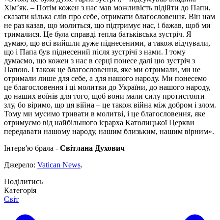
Хімʼяк. – Потім кожен з нас мав можливість підійти до Папи,
сказати кілька слів про себе, отримати благословення. Він нам
не раз казав, що молиться, що підтримує нас, і бажав, щоб ми
трималися. Це була справді тепла батьківська зустріч. Я
думаю, що всі вийшли дуже піднесеними, а також відчували,
що і Папа був піднесений після зустрічі з нами. І тому
думаємо, що кожен з нас в серці понесе далі цю зустріч з
Папою. І також це благословення, яке ми отримали, ми не
отримали лише для себе, а для нашого народу. Ми понесемо
це благословення і ці молитви до України, до нашого народу,
до наших воїнів для того, щоб вони мали силу протистояти
злу, бо віримо, що ця війна – це також війна між добром і злом.
Тому ми мусимо тривати в молитві, і це благословення, яке
отримуємо від найбільшого ієрарха Католицької Церкви
передавати нашому народу, нашим близьким, нашим вірним».
Інтерв'ю брала -
Світлана Духович
Джерело:
Vatican News
.
Поділитись
Категорія
Світ