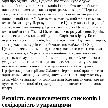
одні про одних. Тому, я думаю, що такий курс є дуже
корисний для молодих єпископів і що це був перший крок
нашого знайомства, а також крок розуміння цілої Церкви.
Тому що є небезпека, що кожний єпископ може закритися
лише в своїй єпархії. Але дуже важливо, щоб ми, єпископи,
вміли бачити цілу Церкву: найперше Церкву власної традиції,
тобто, в нашому випадку, Греко-Католицьку Церкву, а також
вміти вийти поза її межі і бути тими, хто розуміє своїх братів,
які переживають також війну чи в Сирії, чи в Іраку. Бо ми
нераз зосереджені на собі, бо в нас йде війна. І це закономірно,
але під час цих курсів ми побачили, що майже всі Східні
Церкви переживають війну, про яку мало хто в світі говорить.
Так, можливо, в Україні вона є найбільшою, але весь світ
терпить в тому вогнищі війни, вогнищі зла». Саме з такого
усвідомлення виникла ініціатива, яку учасники курсу для
нововисвячених єпископів запропонували на зустрічі з
Префектом дикастерії для Східних Церков: щоб проголосити
один день в місяць, 13 числа, днем молитви за мир у всьому
світі. «Ми не знаємо, чи ця ініціатива буде підтримана, але це
дуже важливо, щоб ці страждання припинилися», – наголосив
ієрарх.
Ревність нововисвячених єпископів і
солідарність з українцями