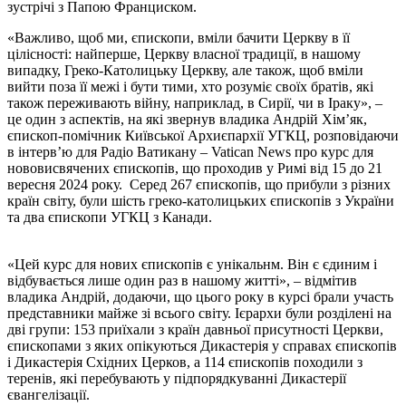
зустрічі з Папою Франциском.
«Важливо, щоб ми, єпископи, вміли бачити Церкву в її
цілісності: найперше, Церкву власної традиції, в нашому
випадку, Греко-Католицьку Церкву, але також, щоб вміли
вийти поза її межі і бути тими, хто розуміє своїх братів, які
також переживають війну, наприклад, в Сирії, чи в Іраку», –
це один з аспектів, на які звернув владика Андрій Хімʼяк,
єпископ-помічник Київської Архиєпархії УГКЦ, розповідаючи
в інтерв’ю для Радіо Ватикану – Vatican News про курс для
нововисвячених єпископів, що проходив у Римі від 15 до 21
вересня 2024 року. Серед 267 єпископів, що прибули з різних
країн світу, були шість греко-католицьких єпископів з України
та два єпископи УГКЦ з Канади.
«Цей курс для нових єпископів є унікальнм. Він є єдиним і
відбувається лише один раз в нашому житті», – відмітив
владика Андрій, додаючи, що цього року в курсі брали участь
представники майже зі всього світу. Ієрархи були розділені на
дві групи: 153 приїхали з країн давньої присутності Церкви,
єпископами з яких опікуються Дикастерія у справах єпископів
і Дикастерія Східних Церков, а 114 єпископів походили з
теренів, які перебувають у підпорядкуванні Дикастерії
євангелізації.