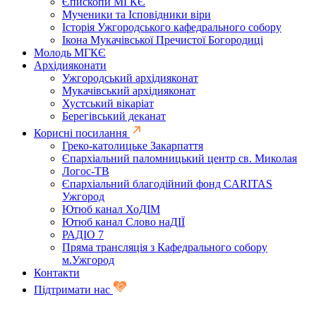
Єпископи МГКЄ
Мученики та Ісповідники віри
Історія Ужгородського кафедрального собору
Ікона Мукачівської Пречистої Богородиці
Молодь МГКЄ
Архідияконати
Ужгородський архідияконат
Мукачівський архідияконат
Хустський вікаріат
Берегівський деканат
Корисні посилання
Греко-католицьке Закарпаття
Єпархіальний паломницький центр св. Миколая
Логос-ТВ
Єпархіальний благодійний фонд CARITAS
Ужгород
Ютюб канал ХоДІМ
Ютюб канал Слово наДІЇ
РАДІО 7
Пряма трансляція з Кафедрального собору
м.Ужгород
Контакти
Підтримати нас