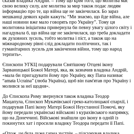
сказав владика Андрій. – Тому що крім того, що молитва має
свою велику силу, але молитва за мир також подає людям
інформацію про те, що війна ще не закінчилася. Бо зараз
мешканці деяких країн кажуть: “Ми знаємо, що йде війна, але
наші новини вже мало говорять про Україну”. Тому ця
молитовна ініціатива привернула би певну увагу цілого світу і
нагадувала б, що війна ще не закінчилася, що треба докладати
як духовних зусиль, тобто молитва і піст, а також що на
міжнародному рівні слід докладати політичних, так і
гуманітарних зусиль для закінчення війни, тому що народ
терпить».
Єпископи УГКЦ подарували Святішому Отцеві ікону
Зарваницької Божої Матері, яка, як зазначив владика Андрій,
«мала би пригадувати йому про Україну, яку Папа називає
“amata Ucraina” (люба Україна), щоб він пам'ятав про Україну і
молився за неї щодня».
До Єпископа Риму звернувся також владика Теодор
Мацапула, Єпископ Мукачівської греко-католицької єпархії, і
подарував Папі ікону Матері Божої Неустанної Помочі, яку
йому передали українські військові з курахівського напрямку,
що на Донеччині. Військові знайшли цю ікону в одній із
покинутих хат і просили владику Теодора передати її Папі.
«Отож, це була дуже гарна зустріч, – підсумував владика