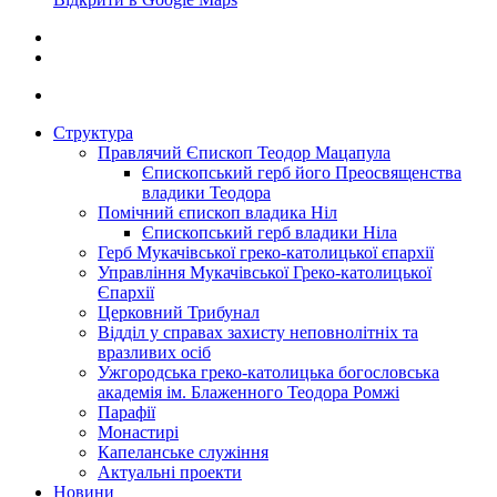
Структура
Правлячий Єпископ Теодор Мацапула
Єпископський герб його Преосвященства
владики Теодора
Помічний єпископ владика Ніл
Єпископський герб владики Ніла
Герб Мукачівської греко-католицької єпархії
Управління Мукачівської Греко-католицької
Єпархії
Церковний Трибунал
Відділ у справах захисту неповнолітніх та
вразливих осіб
Ужгородська греко-католицька богословська
академія ім. Блаженного Теодора Ромжі
Парафії
Монастирі
Капеланське служіння
Актуальні проекти
Новини