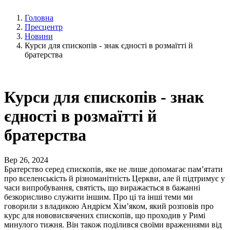
Головна
Пресцентр
Новини
Курси для єпископів - знак єдності в розмаїтті й
братерства
Курси для єпископів - знак
єдності в розмаїтті й
братерства
Вер 26, 2024
Братерство серед єпископів, яке не лише допомагає пам’ятати
про вселенськість й різноманітність Церкви, але й підтримує у
часи випробування, святість, що виражається в бажанні
безкорисливо служити іншим. Про ці та інші теми ми
говорили з владикою Андрієм Хімʼяком, який розповів про
курс для нововисвячених єпископів, що проходив у Римі
минулого тижня. Він також поділився своїми враженнями від