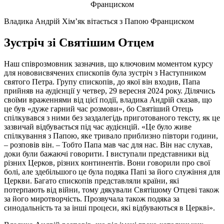
Владика Андрій Хімʼяк вітається з Папою Франциском
Зустріч зі Святішим Отцем
Наш співрозмовник зазначив, що ключовим моментом курсу
для нововисвячених єпископів була зустріч з Наступником
святого Петра. Групу єпископів, до якої він входив, Папа
прийняв на аудієнції у четвер, 29 вересня 2024 року. Ділячись
своїми враженнями від цієї події, владика Андрій сказав, що
це був «дуже гарний час розмови», бо Святіший Отець
спілкувався з ними без заздалегідь приготованого тексту, як це
зазвичай відбувається під час аудієнцій. «Це було живе
спілкування з Папою, яке тривало приблизно півтори години,
– розповів він. – Тобто Папа мав час для нас. Він нас слухав,
доки були бажаючі говорити. І виступали представники від
різних Церков, різних континентів. Вони говорили про свої
болі, але здебільшого це була подяка Папі за його служіння для
Церкви. Багато єпископів представляли країни, які
потерпають від війни, тому дякували Святішому Отцеві також
за його миротворчість. Прозвучала також подяка за
синодальність та за інші процеси, які відбуваються в Церкві».