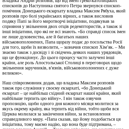
Владика Андрій розповів, що від імені греко-католицьких
єпископів до Наступника святого Петра звернувся єпископ-
помічник Донецького екзархату владика Максим Рябуха, який
розповів про болі українських вірних, а також висловив
подяку Папі за його миротворчі ініціативи, подякував за
сприяння у звільнення двох отців редемптористів, а також зі
інші ініціативи, про які не всі знають. «Бо справді список імен
не лише духовенства, але й багатьох наших
військовополонених, Папа щоразу подає до посольства Росії
для того, щоби їх визволити, – зазначив єпископ Хімʼяк. – Ми
знаємо також з досвіду і зі свідчень деяких наших урядовців,
що це функціонує. До цього процесу часто залучені інші
країни, але роль Апостольської Столиці в переговорах щодо
звільнення заручників, в'язнів, військовополонених є дуже
великою».
Наш співрозмовник додав, що владика Максим розповів
також про служіння у своєму екзархаті, «бо Донецький
екзархат – це найбільш східний екзархат нашої країни, який
найбільше терпить цю війну». І він також озвучив
пропозицію, щоби одного дня кожного місяця молитися за
якусь окрему країну, яка терпить від війни, тобто щоби вся
Церква молилася за закінчення війни, за встановлення
справедливого миру. «Папа сказав, що йому подобається ця
ініціатива, тому маємо надію, що вона буде підтримана, –