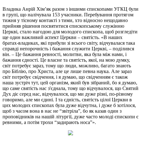
Владика Анрій Хімʼяк разом з іншими єпископами УГКЦ були
в групі, що налічувала 153 учасники. Перебування протягом
тижня у тісному контакті з тими, хто відносно нещодавно
прийняв рішення посвятитися єпископському служінню
Церкві, стало нагодою для молодого єпископа, щоб розгледіти
ще один важливий аспект Церкви – святість. «В наших
братах-владиках, які прибули зі всього світу, відчувалася така
справді непорочність і бажання служити Церкві, – поділився
він. – Це бажання ревності, молитви, яка була між нами, і
бажання єдності. Це власне та святість, якої, на мою думку,
світ потребує зараз, тому що люди, можливо, багато знають
про Біблію, про Христа, але це лише певна наука. Але зараз
світ потребує свідчення, і я думаю, що свідченням є також
наша зустріч тут, цей організм, який був зібраний, бо я думаю,
що саме святість нас з'єднала, тому що відчувалося, що Святий
Дух діє серед нас, відчувалося, що ми дуже різні, по-різному
говоримо, але ми єдині. І та єдність, святість цілої Церкви в
цих молодих єпископах була дуже відчутна, і дуже б хотілося,
щоб з часом вона в нас не “звітріла”, бо як казав один з
проповідників на нашій літургії, дуже часто молоді єпископи є
ревними, а потім трохи “задирають носа”».