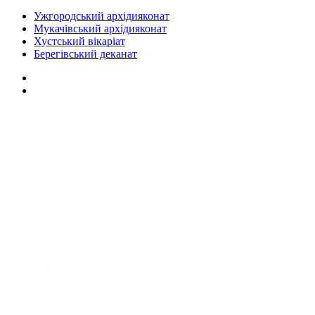
Ужгородський архідияконат
Мукачівський архідияконат
Хустський вікаріат
Берегівський деканат