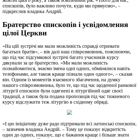
жовтні цього року; а також Ювілейний рік. «Тобто для нас,
єпископів, було важливо почути, куди ми прямуємо», –
підкреслив владика Андрій.
Братерство єпископів і усвідомлення
цілої Церкви
«На цій зустрічі ми мали можливість справді отримати
багатьох братів», – вів далі наш співрозмовник, пояснюючи,
що під час підсумкової зустрічі багато учасників курсу
дякували за це братерство. «Ми мали можливість
познайомитися, знаємо імена одні одних, обмінялися навіть
телефонами, але також краще пізнали один одного», – сказав
він. Одним із моментів взаємного збагачення, на думку
нашого співрозмовника, було те, що під час щоденної ранкової
літургії єпископи були одягнені в літургійний одяг своєї
традиції, а також була подана пропозиція під час тижневого
курсу відслужити теж літургію в східному обряді.
«І цю ініціативу дуже радо підтримали всі латинські єпископи,
– зазначив владика Андрій. – Тому це показує відкритість
один до одних, показує, що є бажання краще і більше знати