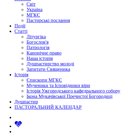
Світ
Україна
МГКЄ
Пастирські послання
Події
Статті
Літургіка
Богослов'я
Патрологія
Канонічне право
Наша історія
Душпастирство молоді
Запитати Священика
Історія
Єпископи МГКЄ
Мученики та Ісповідники віри
Історія Ужгородського кафедрального собору
Ікона Мукачівської Пречистої Богородиці
Душпастир
ПАСТОРАЛЬНИЙ КАЛЕНДАР