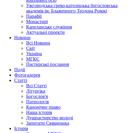
вразливих осіб
Ужгородська греко-католицька богословська
академія ім. Блаженного Теодора Ромжі
Парафії
Монастирі
Капеланське служіння
Актуальні проекти
Новини
Всі Новини
Світ
Україна
МГКЄ
Пастирські послання
Події
Фотогалерея
Статті
Всі Статті
Літургіка
Богослов'я
Патрологія
Канонічне право
Наша історія
Душпастирство молоді
Запитати Священика
Історія