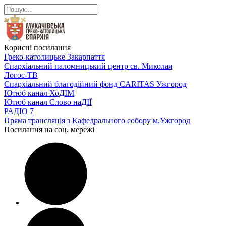
Корисні посилання
Греко-католицьке Закарпаття
Єпархіальний паломницький центр св. Миколая
Логос-ТВ
Єпархіальний благодійний фонд CARITAS Ужгород
Ютюб канал ХоДІМ
Ютюб канал Слово наДІЇ
РАДІО 7
Пряма трансляція з Кафедрального собору м.Ужгород
Посилання на соц. мережі