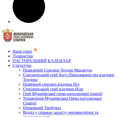
Наші герої
Душпастир
ПАСТОРАЛЬНИЙ КАЛЕНДАР
Структура
Правлячий Єпископ Теодор Мацапула
Єпископський герб його Преосвященства владики
Теодора
Помічний єпископ владика Ніл
Єпископський герб владики Ніла
Герб Мукачівської греко-католицької єпархії
Управління Мукачівської Греко-католицької
Єпархії
Церковний Трибунал
Відділ у справах захисту неповнолітніх та