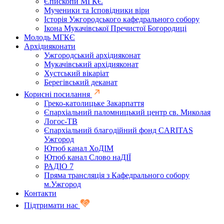
Єпископи МГКЄ
Мученики та Ісповідники віри
Історія Ужгородського кафедрального собору
Ікона Мукачівської Пречистої Богородиці
Молодь МГКЄ
Архідияконати
Ужгородський архідияконат
Мукачівський архідияконат
Хустський вікаріат
Берегівський деканат
Корисні посилання
Греко-католицьке Закарпаття
Єпархіальний паломницький центр св. Миколая
Логос-ТВ
Єпархіальний благодійний фонд CARITAS
Ужгород
Ютюб канал ХоДІМ
Ютюб канал Слово наДІЇ
РАДІО 7
Пряма трансляція з Кафедрального собору
м.Ужгород
Контакти
Підтримати нас