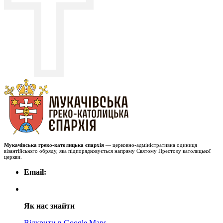
Мукачівська греко-католицька єпархія
— церковно-адміністративна одиниця
візантійського обряду, яка підпорядковується напряму Святому Престолу католицької
церкви.
Email:
Як нас знайти
Відкрити в Google Maps