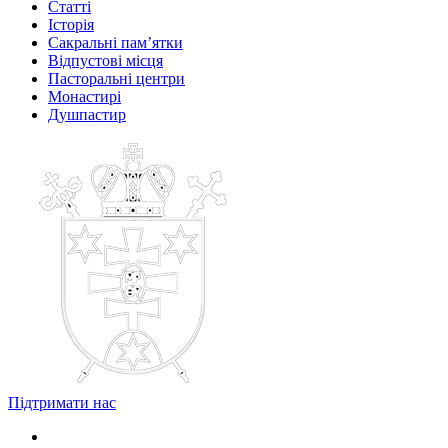
Статті
Історія
Сакральні пам’ятки
Відпустові місця
Пасторальні центри
Монастирі
Душпастир
Підтримати нас