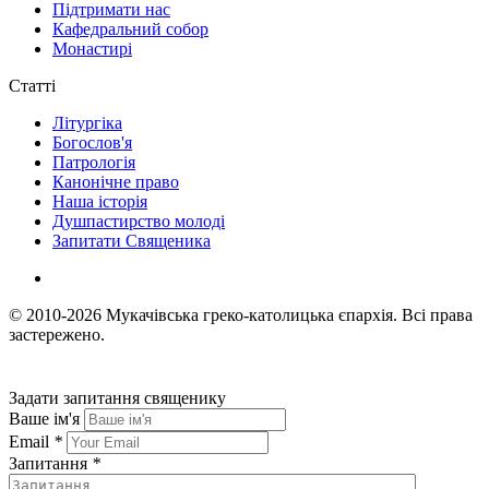
Підтримати нас
Кафедральний собор
Монастирі
Статті
Літургіка
Богослов'я
Патрологія
Канонічне право
Наша історія
Душпастирство молоді
Запитати Священика
© 2010-2026
Мукачівська греко-католицька єпархія.
Всі права
застережено.
Задати запитання священику
Ваше ім'я
Email
*
Запитання
*