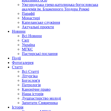
вразливих осіб
Ужгородська греко-католицька богословська
академія ім. Блаженного Теодора Ромжі
Парафії
Монастирі
Капеланське служіння
Актуальні проекти
Новини
Всі Новини
Світ
Україна
МГКЄ
Пастирські послання
Події
Фотогалерея
Статті
Всі Статті
Літургіка
Богослов'я
Патрологія
Канонічне право
Наша історія
Душпастирство молоді
Запитати Священика
Історія