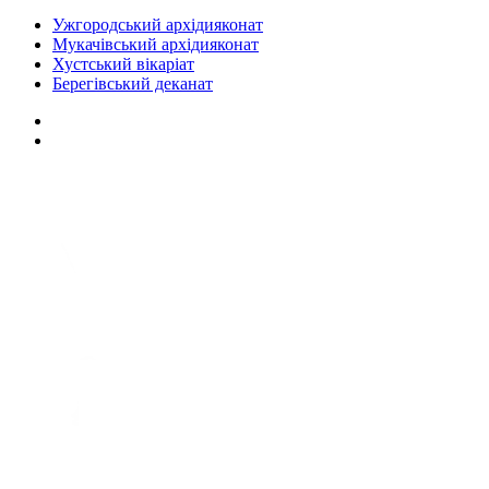
Ужгородський архідияконат
Мукачівський архідияконат
Хустський вікаріат
Берегівський деканат