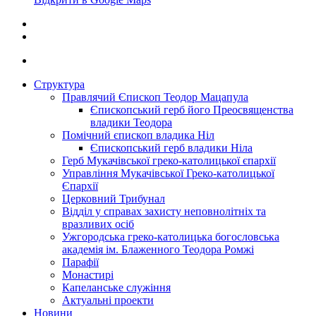
Структура
Правлячий Єпископ Теодор Мацапула
Єпископський герб його Преосвященства
владики Теодора
Помічний єпископ владика Ніл
Єпископський герб владики Ніла
Герб Мукачівської греко-католицької єпархії
Управління Мукачівської Греко-католицької
Єпархії
Церковний Трибунал
Відділ у справах захисту неповнолітніх та
вразливих осіб
Ужгородська греко-католицька богословська
академія ім. Блаженного Теодора Ромжі
Парафії
Монастирі
Капеланське служіння
Актуальні проекти
Новини