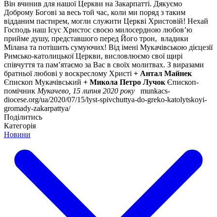
Він вчинив для нашої Церкви на Закарпатті. Дякуємо
Доброму Богові за весь той час, коли ми поряд з таким
відданим пастирем, могли служити Церкві Христовій! Нехай
Господь наш Ісус Христос своєю милосердною любов’ю
прийме душу, представшого перед Його трон, владики
Мілана та потішить сумуючих! Від імені Мукачівською дієцезії
Римсько-католицької Церкви, висловлюємо свої щирі
співчуття та пам’ятаємо за Вас в своїх молитвах. З виразами
братньої любові у воскреслому Христі
+ Антал Майнек
Єпископ Мукачівський
+ Микола Петро Лучок
Єпископ-
помічник
Мукачево, 15 липня 2020 року
munkacs-
diocese.org/ua/2020/07/15/lyst-spivchuttya-do-greko-katolytskoyi-
gromady-zakarpattya/
Поділитись
Категорія
Новини