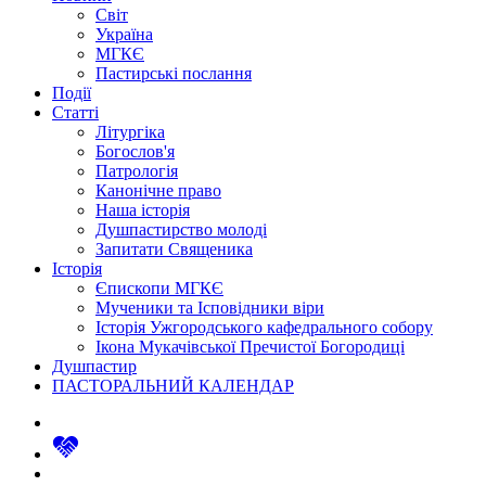
Світ
Україна
МГКЄ
Пастирські послання
Події
Статті
Літургіка
Богослов'я
Патрологія
Канонічне право
Наша історія
Душпастирство молоді
Запитати Священика
Історія
Єпископи МГКЄ
Мученики та Ісповідники віри
Історія Ужгородського кафедрального собору
Ікона Мукачівської Пречистої Богородиці
Душпастир
ПАСТОРАЛЬНИЙ КАЛЕНДАР