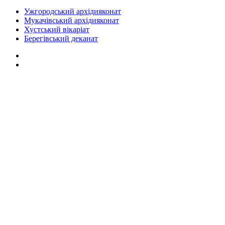
Ужгородський архідияконат
Мукачівський архідияконат
Хустський вікаріат
Берегівський деканат