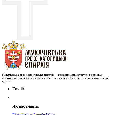
Мукачівська греко-католицька єпархія
— церковно-адміністративна одиниця
візантійського обряду, яка підпорядковується напряму Святому Престолу католицької
церкви.
Email:
Як нас знайти
Відкрити в Google Maps