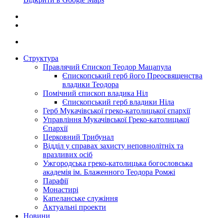
Структура
Правлячий Єпископ Теодор Мацапула
Єпископський герб його Преосвященства
владики Теодора
Помічний єпископ владика Ніл
Єпископський герб владики Ніла
Герб Мукачівської греко-католицької єпархії
Управління Мукачівської Греко-католицької
Єпархії
Церковний Трибунал
Відділ у справах захисту неповнолітніх та
вразливих осіб
Ужгородська греко-католицька богословська
академія ім. Блаженного Теодора Ромжі
Парафії
Монастирі
Капеланське служіння
Актуальні проекти
Новини