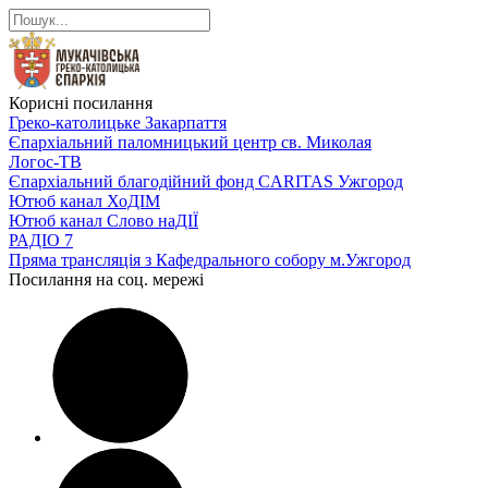
Корисні посилання
Греко-католицьке Закарпаття
Єпархіальний паломницький центр св. Миколая
Логос-ТВ
Єпархіальний благодійний фонд CARITAS Ужгород
Ютюб канал ХоДІМ
Ютюб канал Слово наДІЇ
РАДІО 7
Пряма трансляція з Кафедрального собору м.Ужгород
Посилання на соц. мережі