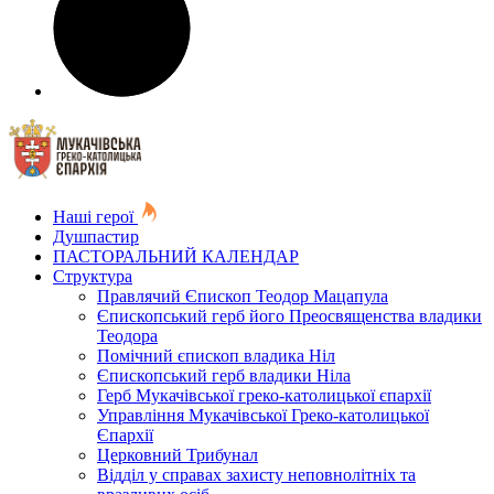
Наші герої
Душпастир
ПАСТОРАЛЬНИЙ КАЛЕНДАР
Структура
Правлячий Єпископ Теодор Мацапула
Єпископський герб його Преосвященства владики
Теодора
Помічний єпископ владика Ніл
Єпископський герб владики Ніла
Герб Мукачівської греко-католицької єпархії
Управління Мукачівської Греко-католицької
Єпархії
Церковний Трибунал
Відділ у справах захисту неповнолітніх та