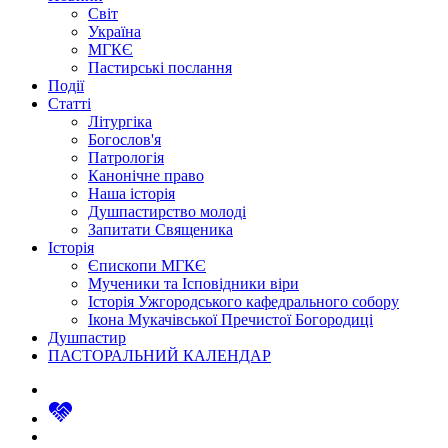
Світ
Україна
МГКЄ
Пастирські послання
Події
Статті
Літургіка
Богослов'я
Патрологія
Канонічне право
Наша історія
Душпастирство молоді
Запитати Священика
Історія
Єпископи МГКЄ
Мученики та Ісповідники віри
Історія Ужгородського кафедрального собору
Ікона Мукачівської Пречистої Богородиці
Душпастир
ПАСТОРАЛЬНИЙ КАЛЕНДАР