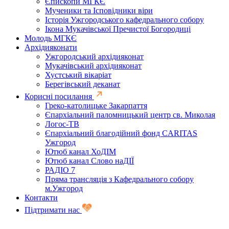
Єпископи МГКЄ
Мученики та Ісповідники віри
Історія Ужгородського кафедрального собору
Ікона Мукачівської Пречистої Богородиці
Молодь МГКЄ
Архідияконати
Ужгородський архідияконат
Мукачівський архідияконат
Хустський вікаріат
Берегівський деканат
Корисні посилання
Греко-католицьке Закарпаття
Єпархіальний паломницький центр св. Миколая
Логос-ТВ
Єпархіальний благодійний фонд CARITAS
Ужгород
Ютюб канал ХоДІМ
Ютюб канал Слово наДІЇ
РАДІО 7
Пряма трансляція з Кафедрального собору
м.Ужгород
Контакти
Підтримати нас