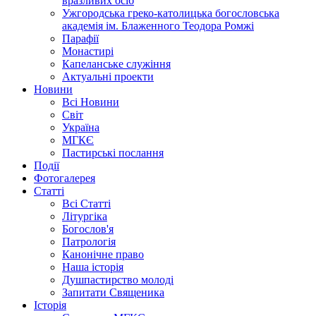
вразливих осіб
Ужгородська греко-католицька богословська
академія ім. Блаженного Теодора Ромжі
Парафії
Монастирі
Капеланське служіння
Актуальні проекти
Новини
Всі Новини
Світ
Україна
МГКЄ
Пастирські послання
Події
Фотогалерея
Статті
Всі Статті
Літургіка
Богослов'я
Патрологія
Канонічне право
Наша історія
Душпастирство молоді
Запитати Священика
Історія