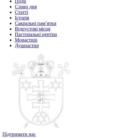
Події
Слово дня
Статті
Історія
Сакральні пам’ятки
Відпустові місця
Пасторальні центри
Монастирі
Душпастир
Підтримати нас