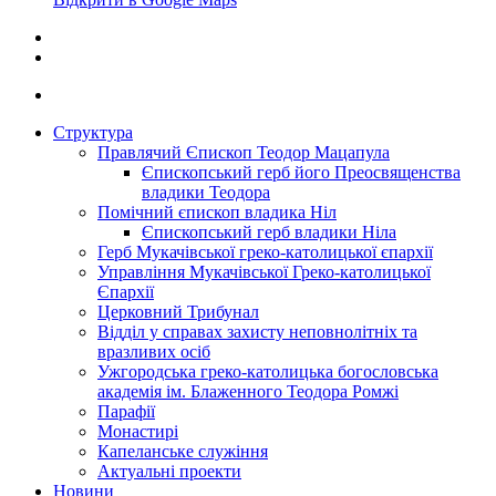
Структура
Правлячий Єпископ Теодор Мацапула
Єпископський герб його Преосвященства
владики Теодора
Помічний єпископ владика Ніл
Єпископський герб владики Ніла
Герб Мукачівської греко-католицької єпархії
Управління Мукачівської Греко-католицької
Єпархії
Церковний Трибунал
Відділ у справах захисту неповнолітніх та
вразливих осіб
Ужгородська греко-католицька богословська
академія ім. Блаженного Теодора Ромжі
Парафії
Монастирі
Капеланське служіння
Актуальні проекти
Новини