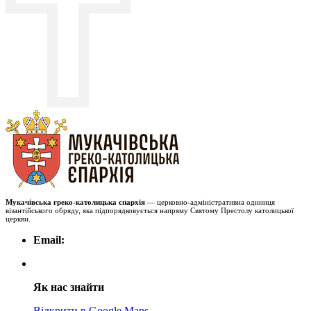
Мукачівська греко-католицька єпархія
— церковно-адміністративна одиниця
візантійського обряду, яка підпорядковується напряму Святому Престолу католицької
церкви.
Email:
Як нас знайти
Відкрити в Google Maps