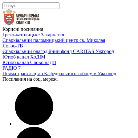
Корисні посилання
Греко-католицьке Закарпаття
Єпархіальний паломницький центр св. Миколая
Логос-ТВ
Єпархіальний благодійний фонд CARITAS Ужгород
Ютюб канал ХоДІМ
Ютюб канал Слово наДІЇ
РАДІО 7
Пряма трансляція з Кафедрального собору м.Ужгород
Посилання на соц. мережі