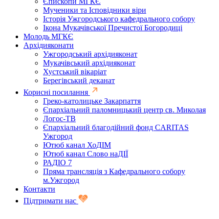
Єпископи МГКЄ
Мученики та Ісповідники віри
Історія Ужгородського кафедрального собору
Ікона Мукачівської Пречистої Богородиці
Молодь МГКЄ
Архідияконати
Ужгородський архідияконат
Мукачівський архідияконат
Хустський вікаріат
Берегівський деканат
Корисні посилання
Греко-католицьке Закарпаття
Єпархіальний паломницький центр св. Миколая
Логос-ТВ
Єпархіальний благодійний фонд CARITAS
Ужгород
Ютюб канал ХоДІМ
Ютюб канал Слово наДІЇ
РАДІО 7
Пряма трансляція з Кафедрального собору
м.Ужгород
Контакти
Підтримати нас