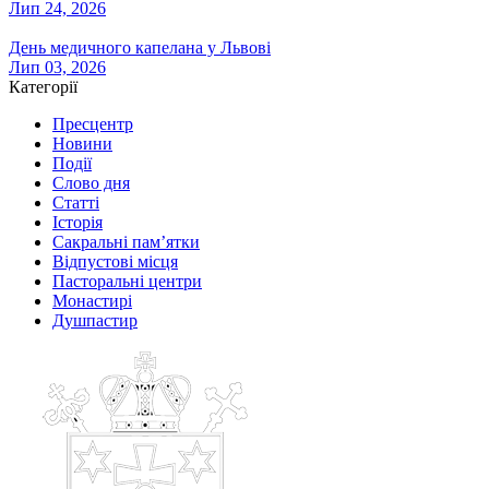
Лип 24, 2026
День медичного капелана у Львові
Лип 03, 2026
Категорії
Пресцентр
Новини
Події
Слово дня
Статті
Історія
Сакральні пам’ятки
Відпустові місця
Пасторальні центри
Монастирі
Душпастир