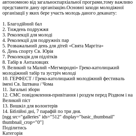
автономною від загальноєпархіальної програми,тому важливо
представити дану організацію.Основні заходи молодіжної
організації у яких бере участь молодь даного деканату:
1. Благодійний бал
2. Тиждень подружжя
3. Реколекції для молоді
4. Реколекції для подружніх пар
5. Розважальний день для дітей «Свята Маргіта»
6. День спорту Св. Юрія
7. Реколекція для підлітків
8. Табір в Анталовцях
9. Великий та Малий «Мегмородні» Греко-католицький
молодіжний табір та зустріч молоді
10. ГЕРФЕСТ / Греко-католицький молодіжний фестиваль
імені Св. Іштвана / Чома
11. Загальні збори
12. СМС повідомлення-привітання і роздум перед Різдвом і на
Великий піст
13. Вишкіл для волонтерів
14. Біблійні дні, 7 парафій по три дня.
[ngg src="galleries" ids="512" display="basic_thumbnail"
thumbnail_crop="0"]
Поділитись
Категорія