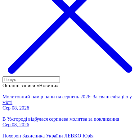
Останні записи «Новини»
Молитовний намір папи на серпень 2026: За євангелізацію у
місті
Сер 08, 2026
В Ужгороді відбулася серпнева молитва за покликання
Сер 08, 2026
Похорон Захисника України ЛЕВКО Юрія