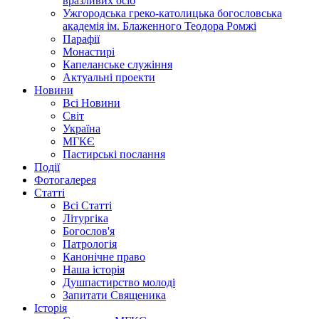
вразливих осіб
Ужгородська греко-католицька богословська
академія ім. Блаженного Теодора Ромжі
Парафії
Монастирі
Капеланське служіння
Актуальні проекти
Новини
Всі Новини
Світ
Україна
МГКЄ
Пастирські послання
Події
Фотогалерея
Статті
Всі Статті
Літургіка
Богослов'я
Патрологія
Канонічне право
Наша історія
Душпастирство молоді
Запитати Священика
Історія