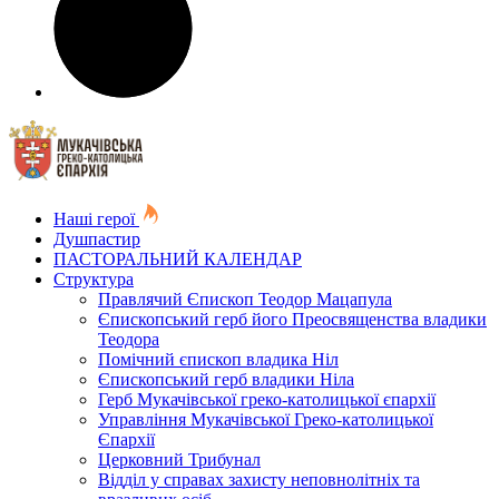
Наші герої
Душпастир
ПАСТОРАЛЬНИЙ КАЛЕНДАР
Структура
Правлячий Єпископ Теодор Мацапула
Єпископський герб його Преосвященства владики
Теодора
Помічний єпископ владика Ніл
Єпископський герб владики Ніла
Герб Мукачівської греко-католицької єпархії
Управління Мукачівської Греко-католицької
Єпархії
Церковний Трибунал
Відділ у справах захисту неповнолітніх та