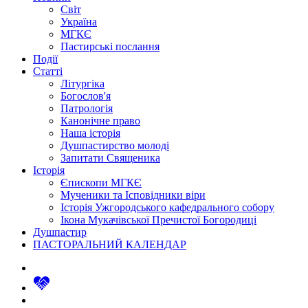
Світ
Україна
МГКЄ
Пастирські послання
Події
Статті
Літургіка
Богослов'я
Патрологія
Канонічне право
Наша історія
Душпастирство молоді
Запитати Священика
Історія
Єпископи МГКЄ
Мученики та Ісповідники віри
Історія Ужгородського кафедрального собору
Ікона Мукачівської Пречистої Богородиці
Душпастир
ПАСТОРАЛЬНИЙ КАЛЕНДАР