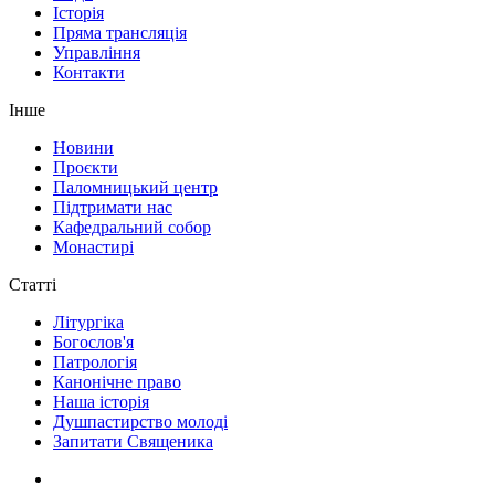
Історія
Пряма трансляція
Управління
Контакти
Інше
Новини
Проєкти
Паломницький центр
Підтримати нас
Кафедральний собор
Монастирі
Статті
Літургіка
Богослов'я
Патрологія
Канонічне право
Наша історія
Душпастирство молоді
Запитати Священика