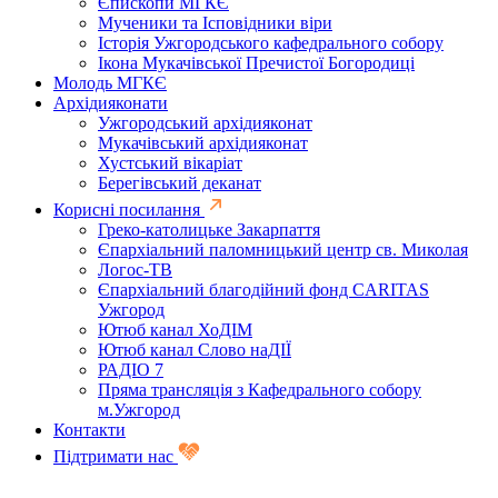
Єпископи МГКЄ
Мученики та Ісповідники віри
Історія Ужгородського кафедрального собору
Ікона Мукачівської Пречистої Богородиці
Молодь МГКЄ
Архідияконати
Ужгородський архідияконат
Мукачівський архідияконат
Хустський вікаріат
Берегівський деканат
Корисні посилання
Греко-католицьке Закарпаття
Єпархіальний паломницький центр св. Миколая
Логос-ТВ
Єпархіальний благодійний фонд CARITAS
Ужгород
Ютюб канал ХоДІМ
Ютюб канал Слово наДІЇ
РАДІО 7
Пряма трансляція з Кафедрального собору
м.Ужгород
Контакти
Підтримати нас