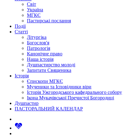
Світ
Україна
МГКЄ
Пастирські послання
Події
Статті
Літургіка
Богослов'я
Патрологія
Канонічне право
Наша історія
Душпастирство молоді
Запитати Священика
Історія
Єпископи МГКЄ
Мученики та Ісповідники віри
Історія Ужгородського кафедрального собору
Ікона Мукачівської Пречистої Богородиці
Душпастир
ПАСТОРАЛЬНИЙ КАЛЕНДАР