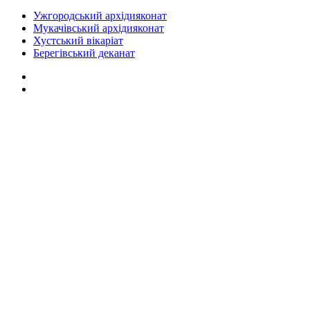
Ужгородський архідияконат
Мукачівський архідияконат
Хустський вікаріат
Берегівський деканат