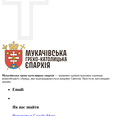
Мукачівська греко-католицька єпархія
— церковно-адміністративна одиниця
візантійського обряду, яка підпорядковується напряму Святому Престолу католицької
церкви.
Email:
Як нас знайти
Відкрити в Google Maps