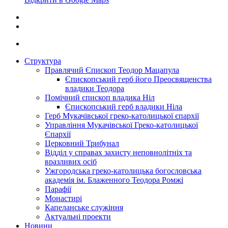
Структура
Правлячий Єпископ Теодор Мацапула
Єпископський герб його Преосвященства
владики Теодора
Помічний єпископ владика Ніл
Єпископський герб владики Ніла
Герб Мукачівської греко-католицької єпархії
Управління Мукачівської Греко-католицької
Єпархії
Церковний Трибунал
Відділ у справах захисту неповнолітніх та
вразливих осіб
Ужгородська греко-католицька богословська
академія ім. Блаженного Теодора Ромжі
Парафії
Монастирі
Капеланське служіння
Актуальні проекти
Новини