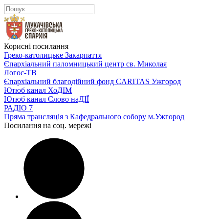
Корисні посилання
Греко-католицьке Закарпаття
Єпархіальний паломницький центр св. Миколая
Логос-ТВ
Єпархіальний благодійний фонд CARITAS Ужгород
Ютюб канал ХоДІМ
Ютюб канал Слово наДІЇ
РАДІО 7
Пряма трансляція з Кафедрального собору м.Ужгород
Посилання на соц. мережі