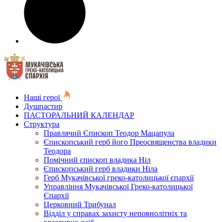
Наші герої
Душпастир
ПАСТОРАЛЬНИЙ КАЛЕНДАР
Структура
Правлячий Єпископ Теодор Мацапула
Єпископський герб його Преосвященства владики
Теодора
Помічний єпископ владика Ніл
Єпископський герб владики Ніла
Герб Мукачівської греко-католицької єпархії
Управління Мукачівської Греко-католицької
Єпархії
Церковний Трибунал
Відділ у справах захисту неповнолітніх та