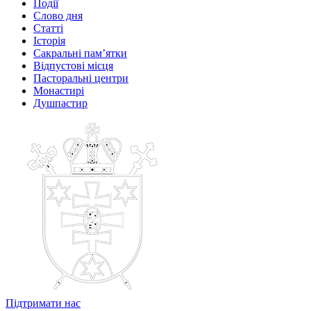
Події
Слово дня
Статті
Історія
Сакральні пам’ятки
Відпустові місця
Пасторальні центри
Монастирі
Душпастир
Підтримати нас