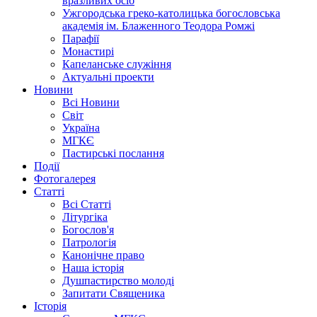
вразливих осіб
Ужгородська греко-католицька богословська
академія ім. Блаженного Теодора Ромжі
Парафії
Монастирі
Капеланське служіння
Актуальні проекти
Новини
Всі Новини
Світ
Україна
МГКЄ
Пастирські послання
Події
Фотогалерея
Статті
Всі Статті
Літургіка
Богослов'я
Патрологія
Канонічне право
Наша історія
Душпастирство молоді
Запитати Священика
Історія