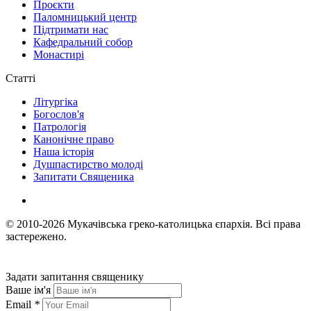
Проєкти
Паломницький центр
Підтримати нас
Кафедральний собор
Монастирі
Статті
Літургіка
Богослов'я
Патрологія
Канонічне право
Наша історія
Душпастирство молоді
Запитати Священика
© 2010-2026
Мукачівська греко-католицька єпархія.
Всі права
застережено.
Задати запитання священику
Ваше ім'я
Email
*