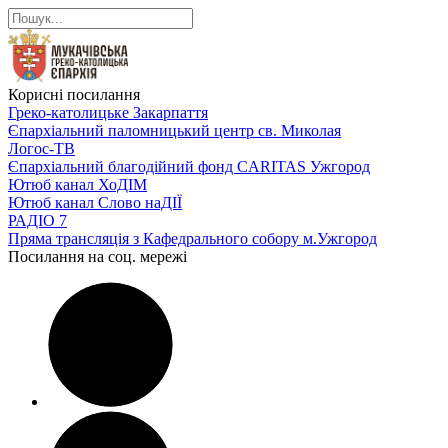
Корисні посилання
Греко-католицьке Закарпаття
Єпархіальний паломницький центр св. Миколая
Логос-ТВ
Єпархіальний благодійний фонд CARITAS Ужгород
Ютюб канал ХоДІМ
Ютюб канал Слово наДІЇ
РАДІО 7
Пряма трансляція з Кафедрального собору м.Ужгород
Посилання на соц. мережі