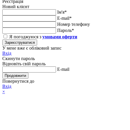
Реєстрація
Новий клієнт
Ім'я*
E-mail*
Номер телефону
Пароль*
Я погоджуюся з
умовами оферти
Зареєструватися
У мене вже є обліковий запис
Вхід
Скинути пароль
Відновіть свій пароль
E-mail
Продовжити
Повернутися до
Вхід
×