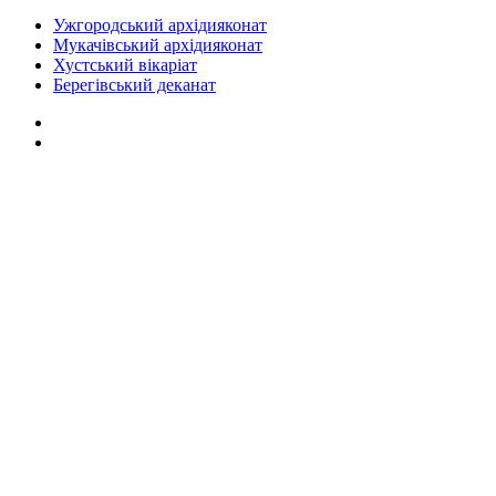
Ужгородський архідияконат
Мукачівський архідияконат
Хустський вікаріат
Берегівський деканат