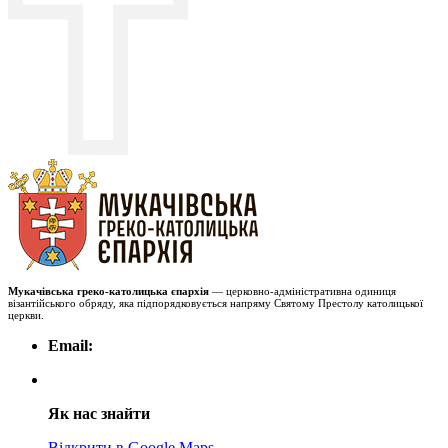
Мукачівська греко-католицька єпархія
— церковно-адміністративна одиниця
візантійського обряду, яка підпорядковується напряму Святому Престолу католицької
церкви.
Email:
Як нас знайти
Відкрити в Google Maps