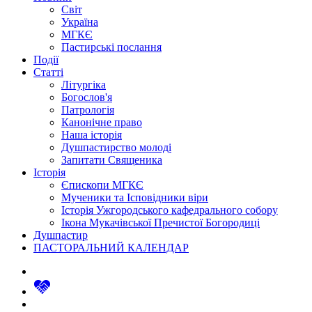
Світ
Україна
МГКЄ
Пастирські послання
Події
Статті
Літургіка
Богослов'я
Патрологія
Канонічне право
Наша історія
Душпастирство молоді
Запитати Священика
Історія
Єпископи МГКЄ
Мученики та Ісповідники віри
Історія Ужгородського кафедрального собору
Ікона Мукачівської Пречистої Богородиці
Душпастир
ПАСТОРАЛЬНИЙ КАЛЕНДАР