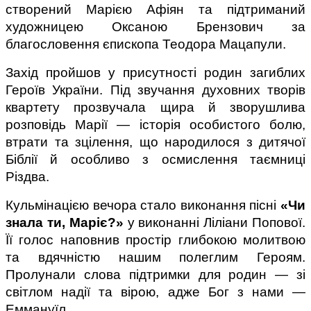
створений Марією Афіян та підтриманий 
художницею Оксаною Брензович за 
благословення єпископа Теодора Мацапули.
Захід пройшов у присутності родин загиблих 
Героїв України. Під звучання духовних творів 
квартету прозвучала щира й зворушлива 
розповідь Марії — історія особистого болю, 
втрати та зцілення, що народилося з дитячої 
Біблії й особливо з осмислення таємниці 
Різдва.
Кульмінацією вечора стало виконання пісні 
«Чи 
знала ти, Маріє?»
 у виконанні Ліліани Попової. 
Її голос наповнив простір глибокою молитвою 
та вдячністю нашим полеглим Героям. 
Пролунали слова підтримки для родин — зі 
світлом надії та вірою, адже Бог з нами — 
Еммануїл.