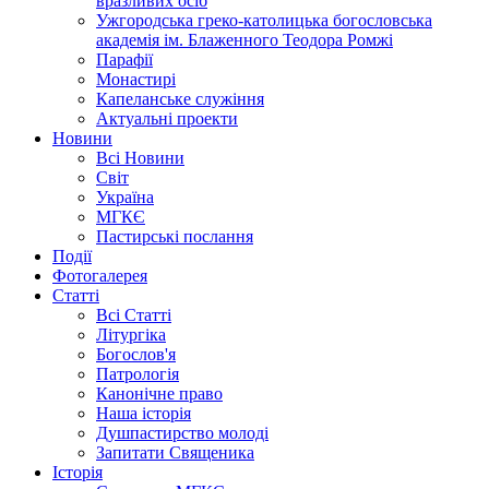
вразливих осіб
Ужгородська греко-католицька богословська
академія ім. Блаженного Теодора Ромжі
Парафії
Монастирі
Капеланське служіння
Актуальні проекти
Новини
Всі Новини
Світ
Україна
МГКЄ
Пастирські послання
Події
Фотогалерея
Статті
Всі Статті
Літургіка
Богослов'я
Патрологія
Канонічне право
Наша історія
Душпастирство молоді
Запитати Священика
Історія