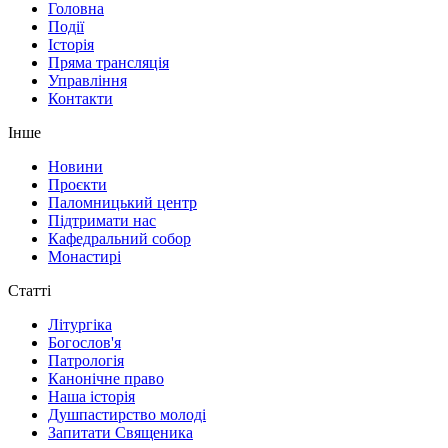
Головна
Події
Історія
Пряма трансляція
Управління
Контакти
Інше
Новини
Проєкти
Паломницький центр
Підтримати нас
Кафедральний собор
Монастирі
Статті
Літургіка
Богослов'я
Патрологія
Канонічне право
Наша історія
Душпастирство молоді
Запитати Священика