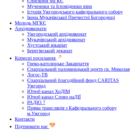
Єпископи МГКЄ
Мученики та Ісповідники віри
Історія Ужгородського кафедрального собору
Ікона Мукачівської Пречистої Богородиці
Молодь МГКЄ
Архідияконати
Ужгородський архідияконат
Мукачівський архідияконат
Хустський вікаріат
Берегівський деканат
Корисні посилання
Греко-католицьке Закарпаття
Єпархіальний паломницький центр св. Миколая
Логос-ТВ
Єпархіальний благодійний фонд CARITAS
Ужгород
Ютюб канал ХоДІМ
Ютюб канал Слово наДІЇ
РАДІО 7
Пряма трансляція з Кафедрального собору
м.Ужгород
Контакти
Підтримати нас