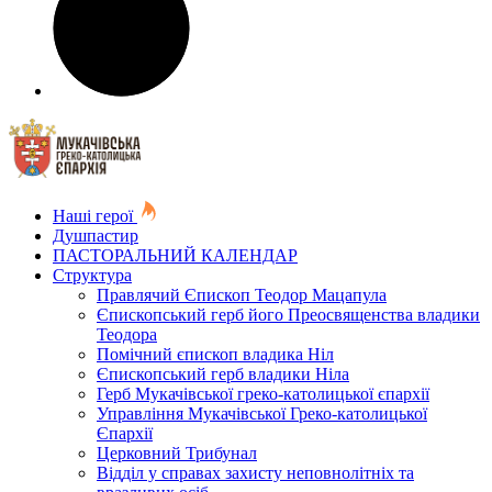
Наші герої
Душпастир
ПАСТОРАЛЬНИЙ КАЛЕНДАР
Структура
Правлячий Єпископ Теодор Мацапула
Єпископський герб його Преосвященства владики
Теодора
Помічний єпископ владика Ніл
Єпископський герб владики Ніла
Герб Мукачівської греко-католицької єпархії
Управління Мукачівської Греко-католицької
Єпархії
Церковний Трибунал
Відділ у справах захисту неповнолітніх та