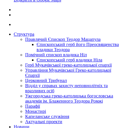
Структура
Правлячий Єпископ Теодор Мацапула
Єпископський герб його Преосвященства
владики Теодора
Помічний єпископ владика Ніл
Єпископський герб владики Ніла
Герб Мукачівської греко-католицької єпархії
Управління Мукачівської Греко-католицької
Єпархії
Церковний Трибунал
Відділ у справах захисту неповнолітніх та
вразливих осіб
Ужгородська греко-католицька богословська
академія ім. Блаженного Теодора Ромжі
Парафії
Монастирі
Капеланське служіння
Актуальні проекти
Новини