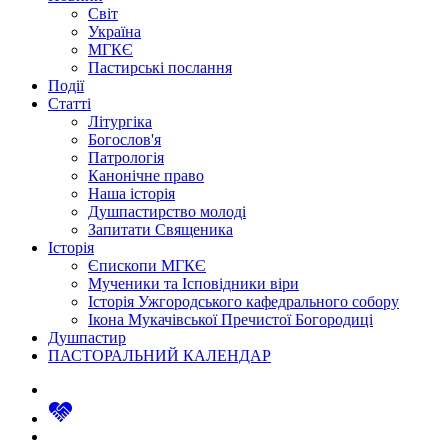
Світ
Україна
МГКЄ
Пастирські послання
Події
Статті
Літургіка
Богослов'я
Патрологія
Канонічне право
Наша історія
Душпастирство молоді
Запитати Священика
Історія
Єпископи МГКЄ
Мученики та Ісповідники віри
Історія Ужгородського кафедрального собору
Ікона Мукачівської Пречистої Богородиці
Душпастир
ПАСТОРАЛЬНИЙ КАЛЕНДАР