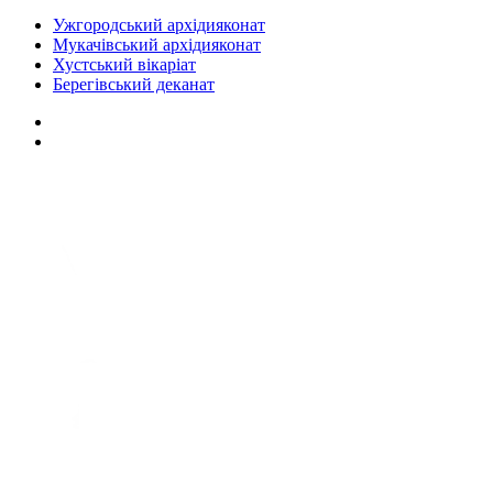
Ужгородський архідияконат
Мукачівський архідияконат
Хустський вікаріат
Берегівський деканат