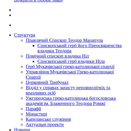
Структура
Правлячий Єпископ Теодор Мацапула
Єпископський герб його Преосвященства
владики Теодора
Помічний єпископ владика Ніл
Єпископський герб владики Ніла
Герб Мукачівської греко-католицької єпархії
Управління Мукачівської Греко-католицької
Єпархії
Церковний Трибунал
Відділ у справах захисту неповнолітніх та
вразливих осіб
Ужгородська греко-католицька богословська
академія ім. Блаженного Теодора Ромжі
Парафії
Монастирі
Капеланське служіння
Актуальні проекти
Новини