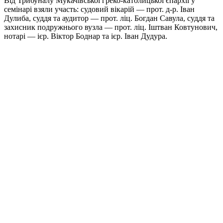
Від Трибуналу Мукачівської греко-католицької єпархії у
семінарі взяли участь: судовий вікарій — прот. д-р. Іван
Дулиба, суддя та аудитор — прот. ліц. Богдан Савула, суддя та
захисник подружнього вузла — прот. ліц. Іштван Ковтунович,
нотарі — ієр. Віктор Боднар та ієр. Іван Дудура.