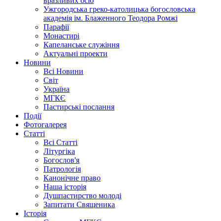
вразливих осіб
Ужгородська греко-католицька богословська
академія ім. Блаженного Теодора Ромжі
Парафії
Монастирі
Капеланське служіння
Актуальні проекти
Новини
Всі Новини
Світ
Україна
МГКЄ
Пастирські послання
Події
Фотогалерея
Статті
Всі Статті
Літургіка
Богослов'я
Патрологія
Канонічне право
Наша історія
Душпастирство молоді
Запитати Священика
Історія