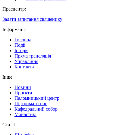
Пресцентр:
Задати запитання священику
Інформація
Головна
Події
Історія
Пряма трансляція
Управління
Контакти
Інше
Новини
Проєкти
Паломницький центр
Підтримати нас
Кафедральний собор
Монастирі
Статті
Літургіка