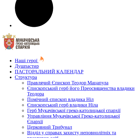
Наші герої
Душпастир
ПАСТОРАЛЬНИЙ КАЛЕНДАР
Структура
Правлячий Єпископ Теодор Мацапула
Єпископський герб його Преосвященства владики
Теодора
Помічний єпископ владика Ніл
Єпископський герб владики Ніла
Герб Мукачівської греко-католицької єпархії
Управління Мукачівської Греко-католицької
Єпархії
Церковний Трибунал
Відділ у справах захисту неповнолітніх та