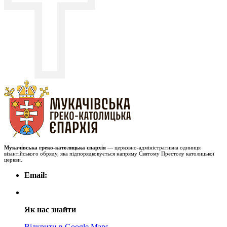
Мукачівська греко-католицька єпархія
— церковно-адміністративна одиниця
візантійського обряду, яка підпорядковується напряму Святому Престолу католицької
церкви.
Email:
Як нас знайти
Відкрити в Google Maps