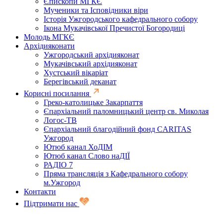
Єпископи МГКЄ
Мученики та Ісповідники віри
Історія Ужгородського кафедрального собору
Ікона Мукачівської Пречистої Богородиці
Молодь МГКЄ
Архідияконати
Ужгородський архідияконат
Мукачівський архідияконат
Хустський вікаріат
Берегівський деканат
Корисні посилання
Греко-католицьке Закарпаття
Єпархіальний паломницький центр св. Миколая
Логос-ТВ
Єпархіальний благодійний фонд CARITAS
Ужгород
Ютюб канал ХоДІМ
Ютюб канал Слово наДІЇ
РАДІО 7
Пряма трансляція з Кафедрального собору
м.Ужгород
Контакти
Підтримати нас