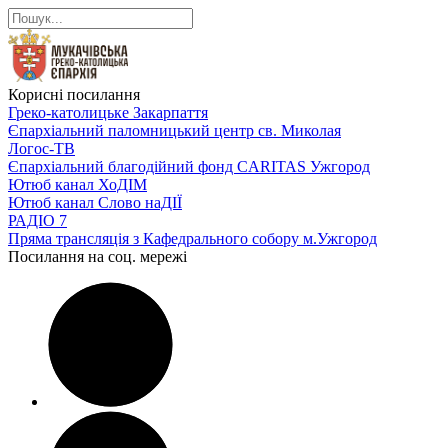
Корисні посилання
Греко-католицьке Закарпаття
Єпархіальний паломницький центр св. Миколая
Логос-ТВ
Єпархіальний благодійний фонд CARITAS Ужгород
Ютюб канал ХоДІМ
Ютюб канал Слово наДІЇ
РАДІО 7
Пряма трансляція з Кафедрального собору м.Ужгород
Посилання на соц. мережі