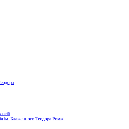
Теодора
 осіб
ія ім. Блаженного Теодора Ромжі