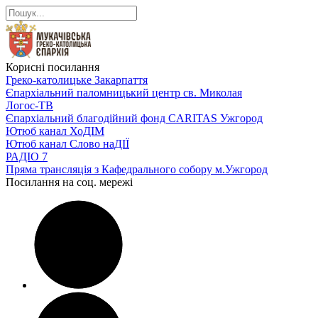
Корисні посилання
Греко-католицьке Закарпаття
Єпархіальний паломницький центр св. Миколая
Логос-ТВ
Єпархіальний благодійний фонд CARITAS Ужгород
Ютюб канал ХоДІМ
Ютюб канал Слово наДІЇ
РАДІО 7
Пряма трансляція з Кафедрального собору м.Ужгород
Посилання на соц. мережі