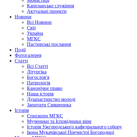
Монастирі
Капеланське служіння
Актуальні проекти
Новини
Всі Новини
Світ
Україна
МГКЄ
Пастирські послання
Події
Фотогалерея
Статті
Всі Статті
Літургіка
Богослов'я
Патрологія
Канонічне право
Наша історія
Душпастирство молоді
Запитати Священика
Історія
Єпископи МГКЄ
Мученики та Ісповідники віри
Історія Ужгородського кафедрального собору
Ікона Мукачівської Пречистої Богородиці