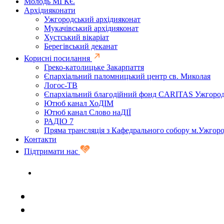
Молодь МГКЄ
Архідияконати
Ужгородський архідияконат
Мукачівський архідияконат
Хустський вікаріат
Берегівський деканат
Корисні посилання
Греко-католицьке Закарпаття
Єпархіальний паломницький центр св. Миколая
Логос-ТВ
Єпархіальний благодійний фонд CARITAS Ужгоро
Ютюб канал ХоДІМ
Ютюб канал Слово наДІЇ
РАДІО 7
Пряма трансляція з Кафедрального собору м.Ужгор
Контакти
Підтримати нас
Задати запитання священику