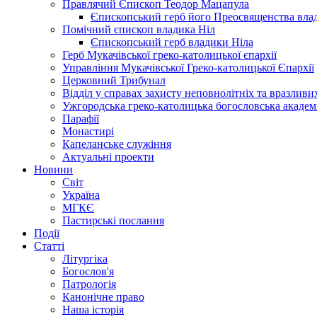
Правлячий Єпископ Теодор Мацапула
Єпископський герб його Преосвященства вла
Помічний єпископ владика Ніл
Єпископський герб владики Ніла
Герб Мукачівської греко-католицької єпархії
Управління Мукачівської Греко-католицької Єпархії
Церковний Трибунал
Відділ у справах захисту неповнолітніх та вразливих
Ужгородська греко-католицька богословська академ
Парафії
Монастирі
Капеланське служіння
Актуальні проекти
Новини
Світ
Україна
МГКЄ
Пастирські послання
Події
Статті
Літургіка
Богослов'я
Патрологія
Канонічне право
Наша історія