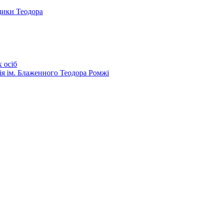
дики Теодора
 осіб
ія ім. Блаженного Теодора Ромжі