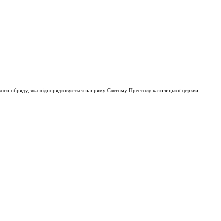
ого обряду, яка підпорядковується напряму Святому Престолу католицької церкви.