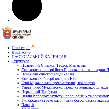
Наші герої
Душпастир
ПАСТОРАЛЬНИЙ КАЛЕНДАР
Структура
Правлячий Єпископ Теодор Мацапула
Єпископський герб його Преосвященства владики 
Помічний єпископ владика Ніл
Єпископський герб владики Ніла
Герб Мукачівської греко-католицької єпархії
Управління Мукачівської Греко-католицької Єпархії
Церковний Трибунал
Відділ у справах захисту неповнолітніх та вразливих
Ужгородська греко-католицька богословська академ
Парафії