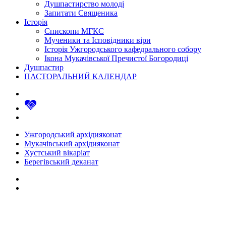
Душпастирство молоді
Запитати Священика
Історія
Єпископи МГКЄ
Мученики та Ісповідники віри
Історія Ужгородського кафедрального собору
Ікона Мукачівської Пречистої Богородиці
Душпастир
ПАСТОРАЛЬНИЙ КАЛЕНДАР
Ужгородський архідияконат
Мукачівський архідияконат
Хустський вікаріат
Берегівський деканат