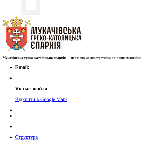
Мукачівська греко-католицька єпархія
— церковно-адміністративна одиниця візантійськ
Email:
Як нас знайти
Відкрити в Google Maps
Структура