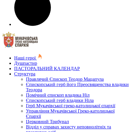
Наші герої
Душпастир
ПАСТОРАЛЬНИЙ КАЛЕНДАР
Структура
Правлячий Єпископ Теодор Мацапула
Єпископський герб його Преосвященства владики
Теодора
Помічний єпископ владика Ніл
Єпископський герб владики Ніла
Герб Мукачівської греко-католицької єпархії
Управління Мукачівської Греко-католицької
Єпархії
Церковний Трибунал
Відділ у справах захисту неповнолітніх та