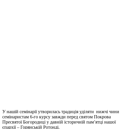
У нашій семінарії утворилась традиція уділяти нижчі чини
семінаристам 6-го курсу завжди перед святом Покрова
Пресвятої Богородиці у давній історичній пам’ятці нашої
єпархії – Горянській Ротонді.