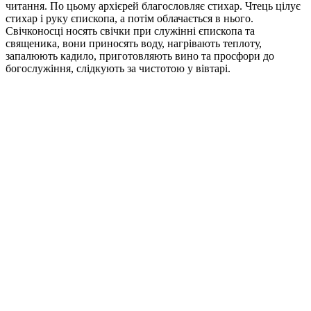
читання. По цьому архієрей благословляє стихар. Чтець цілує
стихар і руку єпископа, а потім облачається в нього.
Свічконосці носять свічки при служінні єпископа та
священика, вони приносять воду, нагрівають теплоту,
запалюють кадило, приготовляють вино та просфори до
богослужіння, слідкують за чистотою у вівтарі.