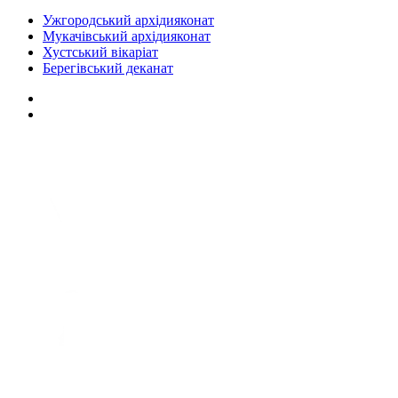
Ужгородський архідияконат
Мукачівський архідияконат
Хустський вікаріат
Берегівський деканат