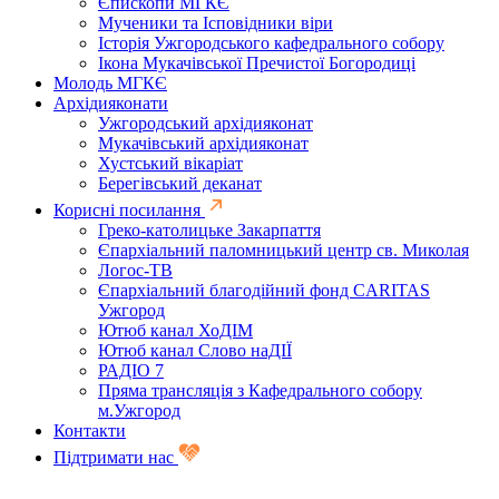
Єпископи МГКЄ
Мученики та Ісповідники віри
Історія Ужгородського кафедрального собору
Ікона Мукачівської Пречистої Богородиці
Молодь МГКЄ
Архідияконати
Ужгородський архідияконат
Мукачівський архідияконат
Хустський вікаріат
Берегівський деканат
Корисні посилання
Греко-католицьке Закарпаття
Єпархіальний паломницький центр св. Миколая
Логос-ТВ
Єпархіальний благодійний фонд CARITAS
Ужгород
Ютюб канал ХоДІМ
Ютюб канал Слово наДІЇ
РАДІО 7
Пряма трансляція з Кафедрального собору
м.Ужгород
Контакти
Підтримати нас