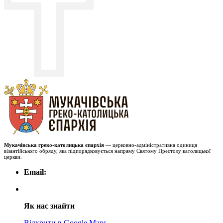
Мукачівська греко-католицька єпархія
— церковно-адміністративна одиниця
візантійського обряду, яка підпорядковується напряму Святому Престолу католицької
церкви.
Email:
Як нас знайти
Відкрити в Google Maps