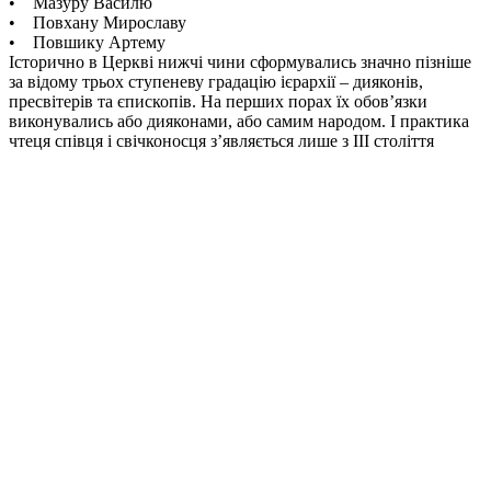
• Мазуру Василю
• Повхану Мирославу
• Повшику Артему
Історично в Церкві нижчі чини сформувались значно пізніше
за відому трьох ступеневу градацію ієрархії – дияконів,
пресвітерів та єпископів. На перших порах їх обов’язки
виконувались або дияконами, або самим народом. І практика
чтеця співця і свічконосця з’являється лише з ІІІ століття