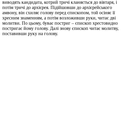
виводять кандидата, котрий тричі кланяється до вівтаря, і
потім тричі до архієрея. Підійшовши до архієрейського
амвону, він схиляє голову перед єпископом, той осіняє її
хресним знаменням, а потім возложивши руки, читає дві
молитви. По цьому, буває постриг – єпископ хрестовидно
постригає йому голову. Далі знову єпископ читає молитву,
поставивши руку на голову.