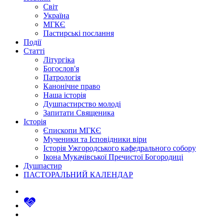
Світ
Україна
МГКЄ
Пастирські послання
Події
Статті
Літургіка
Богослов'я
Патрологія
Канонічне право
Наша історія
Душпастирство молоді
Запитати Священика
Історія
Єпископи МГКЄ
Мученики та Ісповідники віри
Історія Ужгородського кафедрального собору
Ікона Мукачівської Пречистої Богородиці
Душпастир
ПАСТОРАЛЬНИЙ КАЛЕНДАР