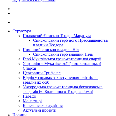
Структура
Правлячий Єпископ Теодор Мацапула
Єпископський герб його Преосвященства
владики Теодора
Помічний єпископ владика Ніл
Єпископський герб владики Ніла
Герб Мукачівської греко-католицької єпархії
Управління Мукачівської Греко-католицької
Єпархії
Церковний Трибунал
Відділ у справах захисту неповнолітніх та
вразливих осіб
Ужгородська греко-католицька богословська
академія ім. Блаженного Теодора Ромжі
Парафії
Монастирі
Капеланське служіння
Актуальні проекти
Новини