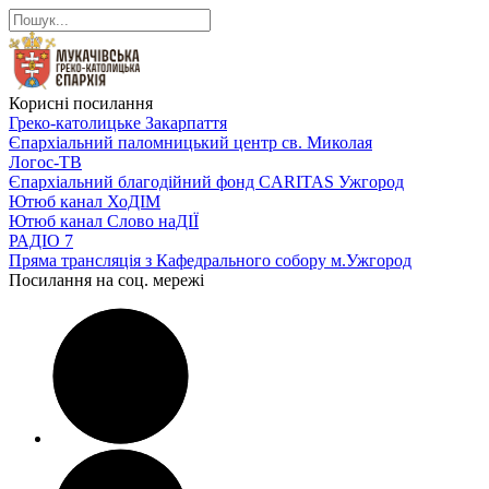
Корисні посилання
Греко-католицьке Закарпаття
Єпархіальний паломницький центр св. Миколая
Логос-ТВ
Єпархіальний благодійний фонд CARITAS Ужгород
Ютюб канал ХоДІМ
Ютюб канал Слово наДІЇ
РАДІО 7
Пряма трансляція з Кафедрального собору м.Ужгород
Посилання на соц. мережі