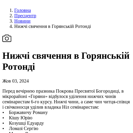
Головна
Пресцентр
Новини
Нижчі свячення в Горянській Ротонді
Нижчі свячення в Горянській
Ротонді
Жов 03, 2024
Перед вечірнею празника Покрова Пресвятої Богородиці, в
мікрорайоні «Горяни» відбулося уділення нижчих чинів
семінаристам 6-го курсу. Нижчі чини, а саме чин читця-співця
і свічконосця уділив владика Ніл семінаристам:
• Боржавичу Роману
• Кішу Юрію
• Козушці Едуарду
• Ломазі Сергію