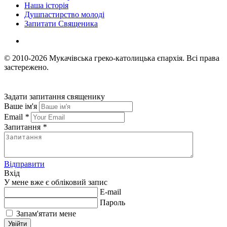
Наша історія
Душпастирство молоді
Запитати Священика
© 2010-2026
Мукачівська греко-католицька єпархія.
Всі права
застережено.
Задати запитання священику
Ваше ім'я
Email
*
Запитання
*
Відправити
Вхід
У мене вже є обліковий запис
E-mail
Пароль
Запам'ятати мене
Увійти