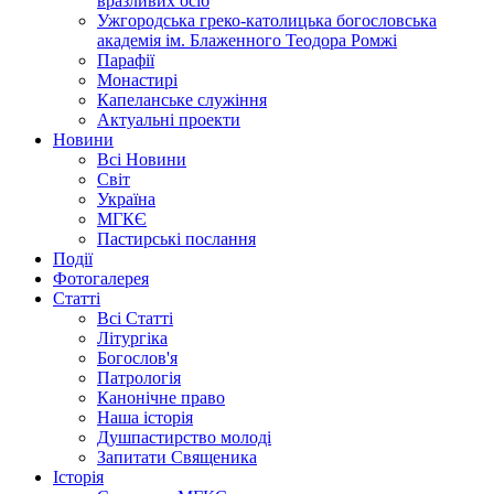
вразливих осіб
Ужгородська греко-католицька богословська
академія ім. Блаженного Теодора Ромжі
Парафії
Монастирі
Капеланське служіння
Актуальні проекти
Новини
Всі Новини
Світ
Україна
МГКЄ
Пастирські послання
Події
Фотогалерея
Статті
Всі Статті
Літургіка
Богослов'я
Патрологія
Канонічне право
Наша історія
Душпастирство молоді
Запитати Священика
Історія