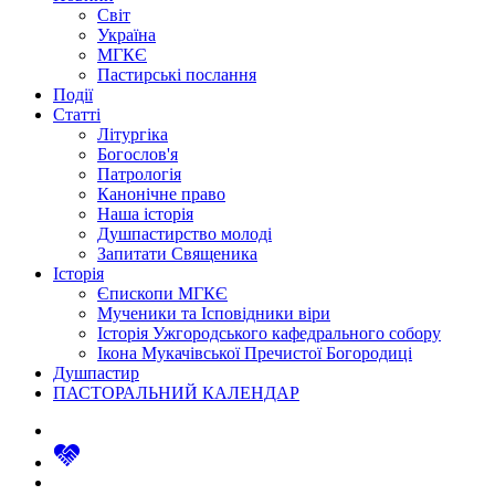
Світ
Україна
МГКЄ
Пастирські послання
Події
Статті
Літургіка
Богослов'я
Патрологія
Канонічне право
Наша історія
Душпастирство молоді
Запитати Священика
Історія
Єпископи МГКЄ
Мученики та Ісповідники віри
Історія Ужгородського кафедрального собору
Ікона Мукачівської Пречистої Богородиці
Душпастир
ПАСТОРАЛЬНИЙ КАЛЕНДАР