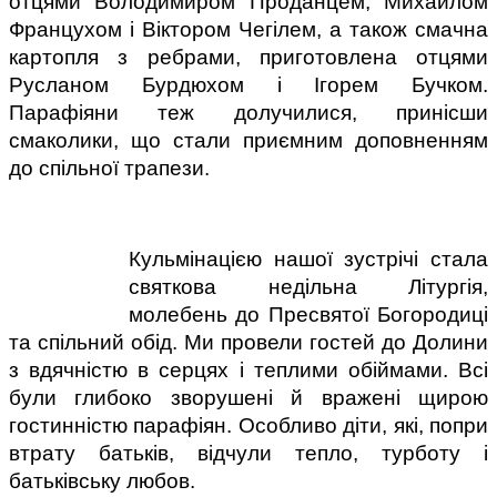
отцями Володимиром Проданцем, Михайлом 
Францухом і Віктором Чегілем, а також смачна 
картопля з ребрами, приготовлена отцями 
Русланом Бурдюхом і Ігорем Бучком. 
Парафіяни теж долучилися, принісши 
смаколики, що стали приємним доповненням 
до спільної трапези.
Кульмінацією нашої зустрічі стала 
святкова недільна Літургія, 
молебень до Пресвятої Богородиці 
та спільний обід. Ми провели гостей до Долини 
з вдячністю в серцях і теплими обіймами. Всі 
були глибоко зворушені й вражені щирою 
гостинністю парафіян. Особливо діти, які, попри 
втрату батьків, відчули тепло, турботу і 
батьківську любов.