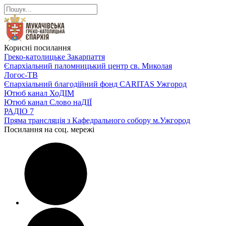
Корисні посилання
Греко-католицьке Закарпаття
Єпархіальний паломницький центр св. Миколая
Логос-ТВ
Єпархіальний благодійний фонд CARITAS Ужгород
Ютюб канал ХоДІМ
Ютюб канал Слово наДІЇ
РАДІО 7
Пряма трансляція з Кафедрального собору м.Ужгород
Посилання на соц. мережі