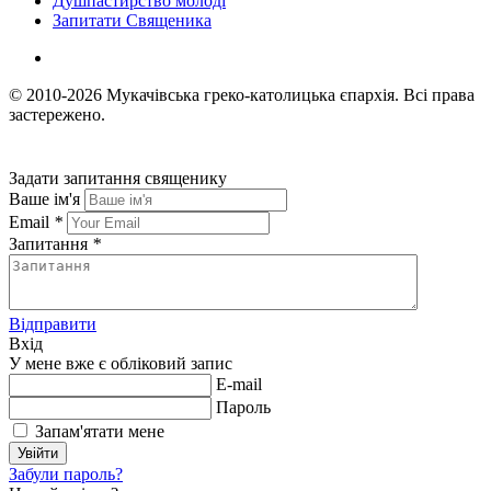
Душпастирство молоді
Запитати Священика
© 2010-2026
Мукачівська греко-католицька єпархія.
Всі права
застережено.
Задати запитання священику
Ваше ім'я
Email
*
Запитання
*
Відправити
Вхід
У мене вже є обліковий запис
E-mail
Пароль
Запам'ятати мене
Увійти
Забули пароль?