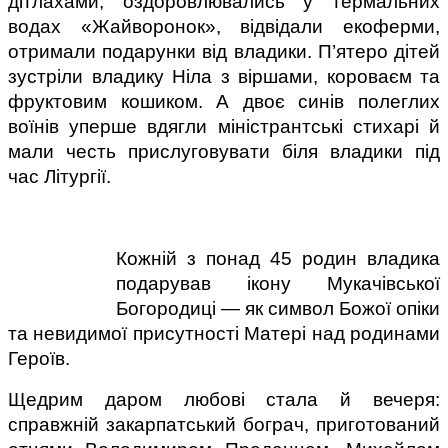
дітлахами, оздоровлювались у термальних 
водах «Жайворонок», відвідали екоферми, 
отримали подарунки від владики. П’ятеро дітей 
зустріли владику Ніла з віршами, короваєм та 
фруктовим кошиком. А двоє синів полеглих 
воїнів уперше вдягли міністрантські стихарі й 
мали честь прислуговувати біля владики під 
час Літургії.
Кожній з понад 45 родин владика 
подарував ікону Мукачівської 
Богородиці — як символ Божої опіки 
та невидимої присутності Матері над родинами 
Героїв.
Щедрим даром любові стала й вечеря: 
справжній закарпатський бограч, приготований 