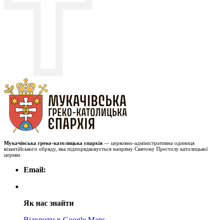
Мукачівська греко-католицька єпархія
— церковно-адміністративна одиниця
візантійського обряду, яка підпорядковується напряму Святому Престолу католицької
церкви.
Email:
Як нас знайти
Відкрити в Google Maps