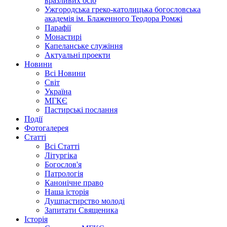
вразливих осіб
Ужгородська греко-католицька богословська
академія ім. Блаженного Теодора Ромжі
Парафії
Монастирі
Капеланське служіння
Актуальні проекти
Новини
Всі Новини
Світ
Україна
МГКЄ
Пастирські послання
Події
Фотогалерея
Статті
Всі Статті
Літургіка
Богослов'я
Патрологія
Канонічне право
Наша історія
Душпастирство молоді
Запитати Священика
Історія