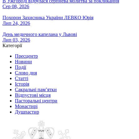
В Ужгороді відбулася серпнева молитва за покликання
Сер 08, 2026
Похорон Захисника України ЛЕВКО Юрія
Лип 24, 2026
День медичного капелана у Львові
Лип 03, 2026
Категорії
Пресцентр
Новини
Події
Слово дня
Статті
Історія
Сакральні пам’ятки
Відпустові місця
Пасторальні центри
Монастирі
Душпастир