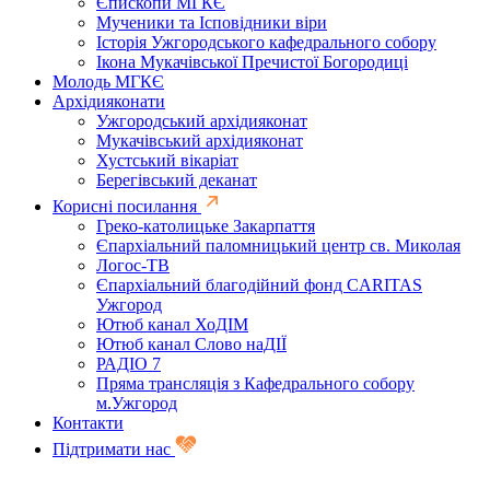
Єпископи МГКЄ
Мученики та Ісповідники віри
Історія Ужгородського кафедрального собору
Ікона Мукачівської Пречистої Богородиці
Молодь МГКЄ
Архідияконати
Ужгородський архідияконат
Мукачівський архідияконат
Хустський вікаріат
Берегівський деканат
Корисні посилання
Греко-католицьке Закарпаття
Єпархіальний паломницький центр св. Миколая
Логос-ТВ
Єпархіальний благодійний фонд CARITAS
Ужгород
Ютюб канал ХоДІМ
Ютюб канал Слово наДІЇ
РАДІО 7
Пряма трансляція з Кафедрального собору
м.Ужгород
Контакти
Підтримати нас