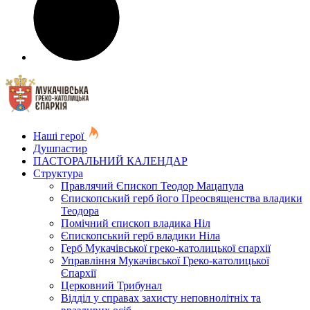
Наші герої
Душпастир
ПАСТОРАЛЬНИЙ КАЛЕНДАР
Структура
Правлячий Єпископ Теодор Мацапула
Єпископський герб його Преосвященства владики
Теодора
Помічний єпископ владика Ніл
Єпископський герб владики Ніла
Герб Мукачівської греко-католицької єпархії
Управління Мукачівської Греко-католицької
Єпархії
Церковний Трибунал
Відділ у справах захисту неповнолітніх та