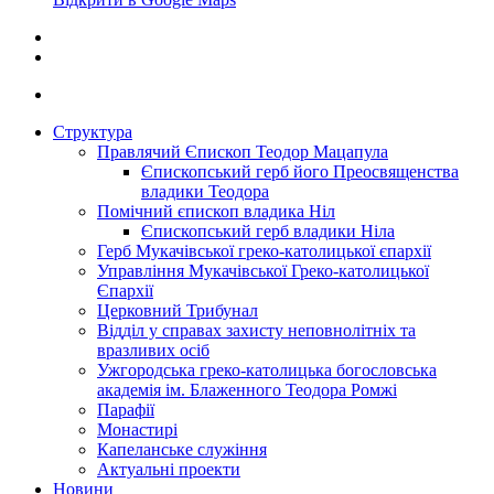
Структура
Правлячий Єпископ Теодор Мацапула
Єпископський герб його Преосвященства
владики Теодора
Помічний єпископ владика Ніл
Єпископський герб владики Ніла
Герб Мукачівської греко-католицької єпархії
Управління Мукачівської Греко-католицької
Єпархії
Церковний Трибунал
Відділ у справах захисту неповнолітніх та
вразливих осіб
Ужгородська греко-католицька богословська
академія ім. Блаженного Теодора Ромжі
Парафії
Монастирі
Капеланське служіння
Актуальні проекти
Новини