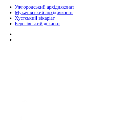
Ужгородський архідияконат
Мукачівський архідияконат
Хустський вікаріат
Берегівський деканат