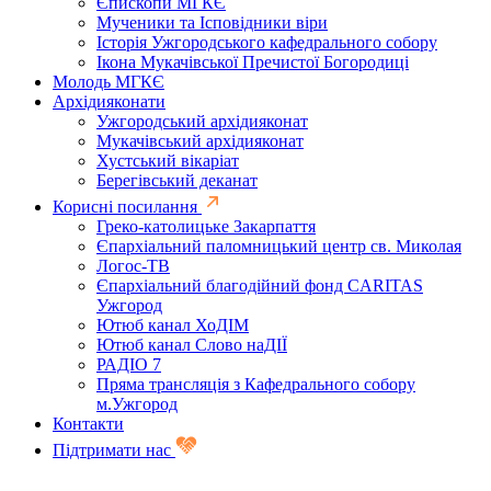
Єпископи МГКЄ
Мученики та Ісповідники віри
Історія Ужгородського кафедрального собору
Ікона Мукачівської Пречистої Богородиці
Молодь МГКЄ
Архідияконати
Ужгородський архідияконат
Мукачівський архідияконат
Хустський вікаріат
Берегівський деканат
Корисні посилання
Греко-католицьке Закарпаття
Єпархіальний паломницький центр св. Миколая
Логос-ТВ
Єпархіальний благодійний фонд CARITAS
Ужгород
Ютюб канал ХоДІМ
Ютюб канал Слово наДІЇ
РАДІО 7
Пряма трансляція з Кафедрального собору
м.Ужгород
Контакти
Підтримати нас