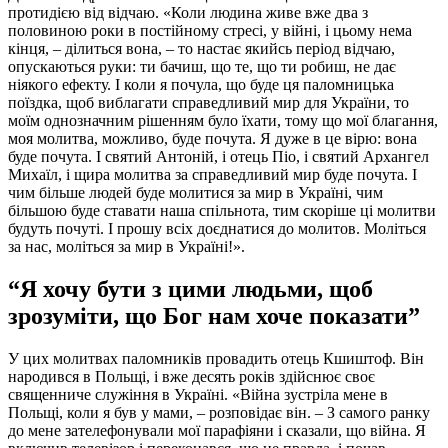
протидією від відчаю. «Коли людина живе вже два з
половиною роки в постійному стресі, у війні, і цьому нема
кінця, – ділиться вона, – то настає якийсь період відчаю,
опускаються руки: ти бачиш, що те, що ти робиш, не дає
ніякого ефекту. І коли я почула, що буде ця паломницька
поїздка, щоб виблагати справедливий мир для України, то
моїм однозначним рішенням було їхати, тому що мої благання,
моя молитва, можливо, буде почута. Я дуже в це вірю: вона
буде почута. І святий Антоній, і отець Піо, і святий Архангел
Михаїл, і щира молитва за справедливий мир буде почута. І
чим більше людей буде молитися за мир в Україні, чим
більшою буде ставати наша спільнота, тим скоріше ці молитви
будуть почуті. І прошу всіх доєднатися до молитов. Моліться
за нас, моліться за мир в Україні!».
“Я хочу бути з цими людьми, щоб
зрозуміти, що Бог нам хоче показати”
У цих молитвах паломників провадить отець Кшиштоф. Він
народився в Польщі, і вже десять років здійснює своє
священниче служіння в Україні. «Війна зустріла мене в
Польщі, коли я був у мами, – розповідає він. – З самого ранку
до мене зателефонували мої парафіяни і сказали, що війна. Я