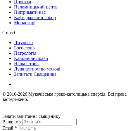
Проєкти
Паломницький центр
Підтримати нас
Кафедральний собор
Монастирі
Статті
Літургіка
Богослов'я
Патрологія
Канонічне право
Наша історія
Душпастирство молоді
Запитати Священика
© 2010-2026
Мукачівська греко-католицька єпархія.
Всі права
застережено.
Задати запитання священику
Ваше ім'я
Email
*