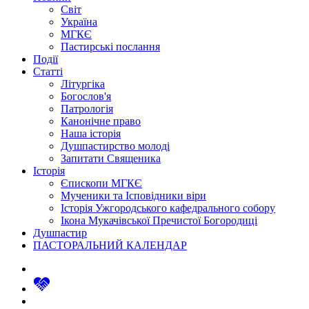
Світ
Україна
МГКЄ
Пастирські послання
Події
Статті
Літургіка
Богослов'я
Патрологія
Канонічне право
Наша історія
Душпастирство молоді
Запитати Священика
Історія
Єпископи МГКЄ
Мученики та Ісповідники віри
Історія Ужгородського кафедрального собору
Ікона Мукачівської Пречистої Богородиці
Душпастир
ПАСТОРАЛЬНИЙ КАЛЕНДАР