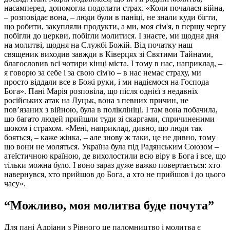
насамперед, допомогла подолати страх. «Коли почалася війна,
– розповідає вона, – люди були в паніці, не знали куди бігти,
що робити, закупляли продукти, а ми, моя сім'я, в першу чергу
побігли до церкви, побігли молитися. І знаєте, ми щодня дня
на молитві, щодня на Службі Божій. Від початку наш
священик виходив завжди в Ківерцях зі Святими Тайнами,
благословив всі чотири кінці міста. І тому в нас, наприклад, –
я говорю за себе і за свою сім'ю – в нас немає страху, ми
просто віддали все в Божі руки, і ми надіємося на Господа
Бога». Пані Марія розповіла, що після однієї з недавніх
російських атак на Луцьк, вона з певних причин, не
пов’язаних з війною, була в поліклініці. І там вона побачила,
що багато людей прийшли туди зі скаргами, спричиненими
шоком і страхом. «Мені, наприклад, дивно, що люди так
бояться, – каже жінка, – але знову ж таки, це не дивно, тому
що вони не моляться. Україна була під Радянським Союзом –
атеїстичною країною, де вихолостили всю віру в Бога і все, що
тільки можна було. І воно зараз дуже важко повертається: хто
навернувся, хто прийшов до Бога, а хто не прийшов і до цього
часу».
“Можливо, моя молитва буде почута”
Для пані Адріани з Рівного це паломництво і молитва є