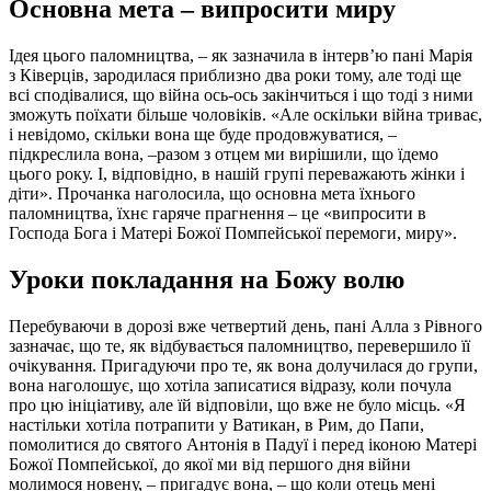
Основна мета – випросити миру
Ідея цього паломництва, – як зазначила в інтервʼю пані Марія
з Ківерців, зародилася приблизно два роки тому, але тоді ще
всі сподівалися, що війна ось-ось закінчиться і що тоді з ними
зможуть поїхати більше чоловіків. «Але оскільки війна триває,
і невідомо, скільки вона ще буде продовжуватися, –
підкреслила вона, –разом з отцем ми вирішили, що їдемо
цього року. І, відповідно, в нашій групі переважають жінки і
діти». Прочанка наголосила, що основна мета їхнього
паломництва, їхнє гаряче прагнення – це «випросити в
Господа Бога і Матері Божої Помпейської перемоги, миру».
Уроки покладання на Божу волю
Перебуваючи в дорозі вже четвертий день, пані Алла з Рівного
зазначає, що те, як відбувається паломництво, перевершило її
очікування. Пригадуючи про те, як вона долучилася до групи,
вона наголошує, що хотіла записатися відразу, коли почула
про цю ініціативу, але їй відповіли, що вже не було місць. «Я
настільки хотіла потрапити у Ватикан, в Рим, до Папи,
помолитися до святого Антонія в Падуї і перед іконою Матері
Божої Помпейської, до якої ми від першого дня війни
молимося новену, – пригадує вона, – що коли отець мені