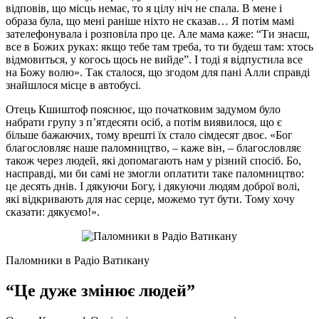
відповів, що місць немає, то я цілу ніч не спала. В мене і
образа була, що мені раніше ніхто не сказав… Я потім мамі
зателефонувала і розповіла про це. Але мама каже: “Ти знаєш,
все в Божих руках: якщо тебе там треба, то ти будеш там: хтось
відмовиться, у когось щось не вийде”. І тоді я відпустила все
на Божу волю». Так сталося, що згодом для пані Алли справді
знайшлося місце в автобусі.
Отець Кшиштоф пояснює, що
початковим задумом було
набрати групу з п’ятдесяти осіб, а потім виявилося, що є
більше бажаючих, тому врешті їх стало сімдесят двоє. «Бог
благословляє наше паломництво, – каже він, – благословляє
також через людей, які допомагають нам у різний спосіб. Бо,
насправді, ми би самі не змогли оплатити таке паломництво:
це десять днів. І дякуючи Богу, і дякуючи людям доброї волі,
які відкривають для нас серце, можемо тут бути. Тому хочу
сказати: дякуємо!».
Паломники в Радіо Ватикану
“Це дуже змінює людей”