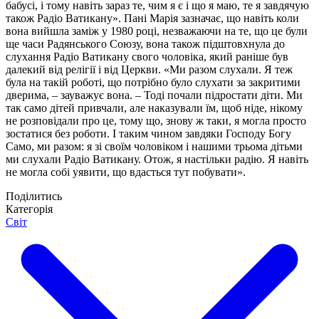
бабусі, і тому навіть зараз те, чим я є і що я маю, те я завдячую
також Радіо Ватикану». Пані Марія зазначає, що навіть коли
вона вийшла заміж у 1980 році, незважаючи на те, що це були
ще часи Радянського Союзу, вона також підштовхнула до
слухання Радіо Ватикану свого чоловіка, який раніше був
далекий від релігії і від Церкви. «Ми разом слухали. Я теж
була на такій роботі, що потрібно було слухати за закритими
дверима, – зауважує вона. – Тоді почали підростати діти. Ми
так само дітей привчали, але наказували їм, щоб ніде, нікому
не розповідали про це, тому що, знову ж таки, я могла просто
зостатися без роботи. І таким чином завдяки Господу Богу
Само, ми разом: я зі своїм чоловіком і нашими трьома дітьми
ми слухали Радіо Ватикану. Отож, я настільки радію. Я навіть
не могла собі уявити, що вдасться тут побувати».
Поділитись
Категорія
Світ