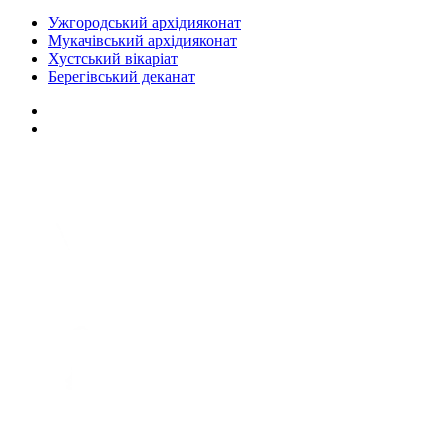
Ужгородський архідияконат
Мукачівський архідияконат
Хустський вікаріат
Берегівський деканат