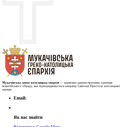
Мукачівська греко-католицька єпархія
— церковно-адміністративна одиниця
візантійського обряду, яка підпорядковується напряму Святому Престолу католицької
церкви.
Email:
Як нас знайти
Відкрити в Google Maps