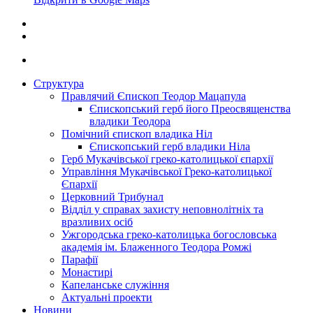
Структура
Правлячий Єпископ Теодор Мацапула
Єпископський герб його Преосвященства
владики Теодора
Помічний єпископ владика Ніл
Єпископський герб владики Ніла
Герб Мукачівської греко-католицької єпархії
Управління Мукачівської Греко-католицької
Єпархії
Церковний Трибунал
Відділ у справах захисту неповнолітніх та
вразливих осіб
Ужгородська греко-католицька богословська
академія ім. Блаженного Теодора Ромжі
Парафії
Монастирі
Капеланське служіння
Актуальні проекти
Новини