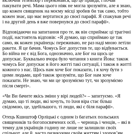
включив телевізор і переконався, що це правда, і почав
пакувати речі. Мама цього ніяк не могла зрозуміти, але я знаю,
що кожен священик на моєму місці зробив би так само, тобто
кожен знає, що має вертатися до своєї парафії. Я спакував речі
і на другий день я вже повернувся до своєї парафії».
Відповідаючи на запитання про те, як він сприймає ці трагічні
події, настоятель відповів: «Я думаю, що сприймаю це так
само, як кожен українець: переживаю, не раз наді мною летіли
ракети. Я це бачив. Чомусь Бог допустив те, що відбувається.
Бо війна не є від Бога, однозначно, але Бог на щось це
допускає. Буквально вчора було читання з книги Йова: також
чомусь Бог допускає в його житті такі ситуації, і також в житті
кожного з нас. Щось нам хоче Бог показати, і я хочу бути з
цими людьми, щоб також зрозуміти, що Бог нам хоче
показати. Не знаю, чи ми це зрозуміємо тут, чи зрозуміємо
після смерті».
«Чи Ви бачите якісь зміни у вірі людей?» – запитуємо.
«Я
думаю, що ті люди, які хочуть, то їхня віра стає більш
свідомою, це, здебільшого, ті люди, які є біля парафії».
Отець Кшиштоф Орліцькі є одним із багатьох польських
священиків та богопосвячених осіб, – черниць і ченців, – які в
темну для українців годину не лише не залишили своїх
спільнот, але й, часто ризикуючи своїм життям і здоров’ям,