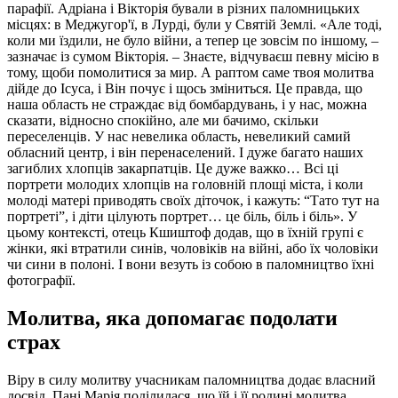
парафії. Адріана і Вікторія бували в різних паломницьких
місцях: в Меджугор'ї, в Лурді, були у Святій Землі. «Але тоді,
коли ми їздили, не було війни, а тепер це зовсім по іншому, –
зазначає із сумом Вікторія. – Знаєте, відчуваєш певну місію в
тому, щоби помолитися за мир. А раптом саме твоя молитва
дійде до Ісуса, і Він почує і щось зміниться. Це правда, що
наша область не страждає від бомбардувань, і у нас, можна
сказати, відносно спокійно, але ми бачимо, скільки
переселенців. У нас невелика область, невеликий самий
обласний центр, і він перенаселений. І дуже багато наших
загиблих хлопців закарпатців. Це дуже важко… Всі ці
портрети молодих хлопців на головній площі міста, і коли
молоді матері приводять своїх діточок, і кажуть: “Тато тут на
портреті”, і діти цілують портрет… це біль, біль і біль». У
цьому контексті, отець Кшиштоф додав, що в їхній групі є
жінки, які втратили синів, чоловіків на війні, або їх чоловіки
чи сини в полоні. І вони везуть із собою в паломництво їхні
фотографії.
Молитва, яка допомагає подолати
страх
Віру в силу молитву учасникам паломництва додає власний
досвід. Пані Марія поділилася, що їй і її родині молитва,