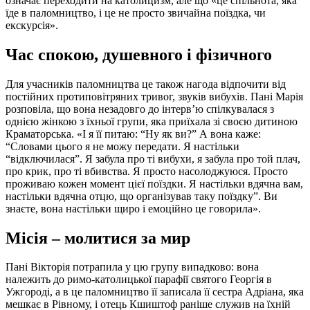
означає переходити на католицизм, але що «це спільнота, яка
їде в паломництво, і це не просто звичайна поїздка, чи
екскурсія».
Час спокою, душевного і фізичного
Для учасників паломництва це також нагода відпочити від
постійних протиповітряних тривог, звуків вибухів. Пані Марія
розповіла, що вона незадовго до інтерв’ю спілкувалася
з
однією жінкою з їхньої групи, яка приїхала зі своєю дитиною
Краматорська. «І я її питаю: “Ну як ви?” А вона каже:
“Словами цього я не можу передати. Я настільки
“відключилася”. Я забула про ті вибухи, я забула про той плач,
про крик, про ті вбивства. Я просто насолоджуюся. Просто
проживаю кожен момент цієї поїздки. Я настільки вдячна вам,
настільки вдячна отцю, що організував таку поїздку”. Ви
знаєте, вона настільки щиро і емоційно це говорила».
Місія – молитися за мир
Пані Вікторія потрапила у цю групу випадково: вона
належить до римо-католицької парафії святого Георгія в
Ужгороді, а в це паломництво її записала її сестра Адріана, яка
мешкає в Рівному, і отець Кшиштоф раніше служив на їхній