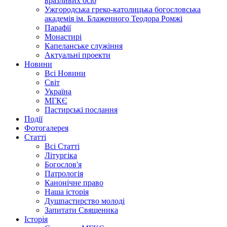
вразливих осіб
Ужгородська греко-католицька богословська
академія ім. Блаженного Теодора Ромжі
Парафії
Монастирі
Капеланське служіння
Актуальні проекти
Новини
Всі Новини
Світ
Україна
МГКЄ
Пастирські послання
Події
Фотогалерея
Статті
Всі Статті
Літургіка
Богослов'я
Патрологія
Канонічне право
Наша історія
Душпастирство молоді
Запитати Священика
Історія