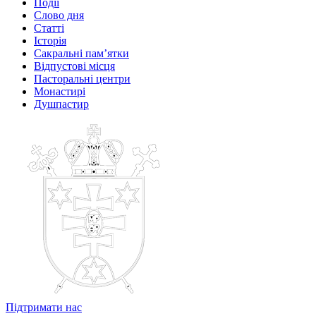
Події
Слово дня
Статті
Історія
Сакральні пам’ятки
Відпустові місця
Пасторальні центри
Монастирі
Душпастир
Підтримати нас