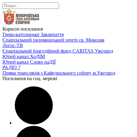
Корисні посилання
Греко-католицьке Закарпаття
Єпархіальний паломницький центр св. Миколая
Логос-ТВ
Єпархіальний благодійний фонд CARITAS Ужгород
Ютюб канал ХоДІМ
Ютюб канал Слово наДІЇ
РАДІО 7
Пряма трансляція з Кафедрального собору м.Ужгород
Посилання на соц. мережі