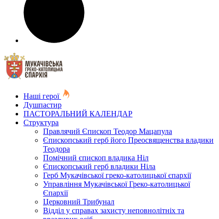
Наші герої
Душпастир
ПАСТОРАЛЬНИЙ КАЛЕНДАР
Структура
Правлячий Єпископ Теодор Мацапула
Єпископський герб його Преосвященства владики
Теодора
Помічний єпископ владика Ніл
Єпископський герб владики Ніла
Герб Мукачівської греко-католицької єпархії
Управління Мукачівської Греко-католицької
Єпархії
Церковний Трибунал
Відділ у справах захисту неповнолітніх та