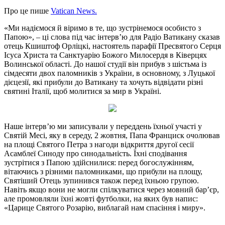
Про це пише
Vatican News.
«Ми надіємося й віримо в те, що зустрінемося особисто з
Папою», – ці слова під час інтерв’ю для Радіо Ватикану сказав
отець Кшиштоф Орліцкі, настоятель парафії Пресвятого Серця
Ісуса Христа та Санктуарію Божого Милосердя в Ківерцях
Волинської області. До нашої студії він прибув з шістьма із
сімдесяти двох паломників з України, в основному, з Луцької
дієцезії, які прибули до Ватикану та хочуть відвідати різні
святині Італії, щоб молитися за мир в Україні.
Наше інтерв’ю ми записували у переддень їхньої участі у
Святій Месі, яку в середу, 2 жовтня, Папа Франциск очолював
на площі Святого Петра з нагоди відкриття другої сесії
Асамблеї Синоду про синодальність. Їхні сподівання
зустрітися з Папою здійснилися: перед богослужінням,
вітаючись з різними паломниками, що прибули на площу,
Святіший Отець зупинився також перед їхньою групою.
Навіть якщо вони не могли спілкуватися через мовний барʼєр,
але промовляли їхні жовті футболки, на яких був напис:
«Царице Святого Розарію, виблагай нам спасіння і миру».