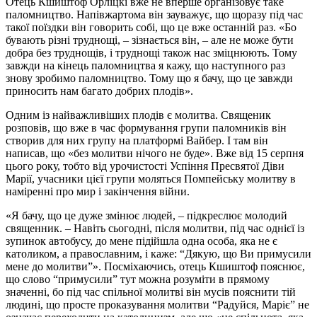
Отець Кшиштоф Орліцкі вже не вперше організовує таке
паломництво. Напівжартома він зауважує, що щоразу під час
такої поїздки він говорить собі, що це вже останній раз. «Бо
бувають різні труднощі, – зізнається він, – але не може бути
добра без труднощів, і труднощі також нас зміцнюють. Тому
завжди на кінець паломництва я кажу, що наступного раз
знову зробимо паломництво. Тому що я бачу, що це завжди
приносить нам багато добрих плодів».
Одним із найважливіших плодів є молитва. Священик
розповів, що вже в час формування групи паломників він
створив для них групу на платформі Вайбер. І там він
написав, що «без молитви нічого не буде». Вже від 15 серпня
цього року, тобто від урочистості Успіння Пресвятої Діви
Марії, учасники цієї групи моляться Помпейську молитву в
наміренні про мир і закінчення війни.
«Я бачу, що це дуже змінює людей, – підкреслює молодий
священник. – Навіть сьогодні, після молитви, під час однієї із
зупинок автобусу, до мене підійшла одна особа, яка не є
католиком, а православним, і каже: “Дякую, що Ви примусили
мене до молитви”». Посміхаючись, отець Кшиштоф пояснює,
що слово “примусили” тут можна розуміти в прямому
значенні, бо під час спільної молитві він мусів пояснити тій
людині, що просте проказування молитви “Радуйся, Маріє” не