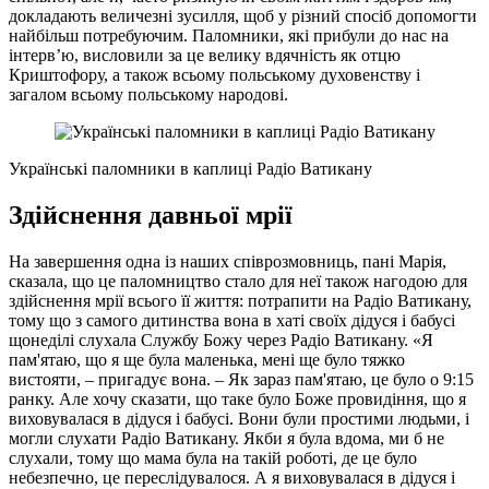
докладають величезні зусилля, щоб у різний спосіб допомогти
найбільш потребуючим. Паломники, які прибули до нас на
інтерв’ю, висловили за це велику вдячність як отцю
Криштофору, а також всьому польському духовенству і
загалом всьому польському народові.
Українські паломники в каплиці Радіо Ватикану
Здійснення давньої мрії
На завершення одна із наших співрозмовниць, пані Марія,
сказала, що це паломництво стало для неї також нагодою для
здійснення мрії всього її життя: потрапити на Радіо Ватикану,
тому що з самого дитинства вона в хаті своїх дідуся і бабусі
щонеділі слухала Службу Божу через Радіо Ватикану. «Я
пам'ятаю, що я ще була маленька, мені ще було тяжко
вистояти, – пригадує вона. – Як зараз пам'ятаю, це було о 9:15
ранку. Але хочу сказати, що таке було Боже провидіння, що я
виховувалася в дідуся і бабусі. Вони були простими людьми, і
могли слухати Радіо Ватикану. Якби я була вдома, ми б не
слухали, тому що мама була на такій роботі, де це було
небезпечно, це переслідувалося. А я виховувалася в дідуся і