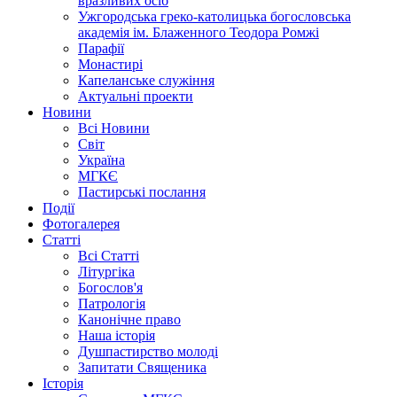
вразливих осіб
Ужгородська греко-католицька богословська
академія ім. Блаженного Теодора Ромжі
Парафії
Монастирі
Капеланське служіння
Актуальні проекти
Новини
Всі Новини
Світ
Україна
МГКЄ
Пастирські послання
Події
Фотогалерея
Статті
Всі Статті
Літургіка
Богослов'я
Патрологія
Канонічне право
Наша історія
Душпастирство молоді
Запитати Священика
Історія