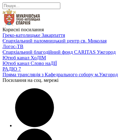
Корисні посилання
Греко-католицьке Закарпаття
Єпархіальний паломницький центр св. Миколая
Логос-ТВ
Єпархіальний благодійний фонд CARITAS Ужгород
Ютюб канал ХоДІМ
Ютюб канал Слово наДІЇ
РАДІО 7
Пряма трансляція з Кафедрального собору м.Ужгород
Посилання на соц. мережі