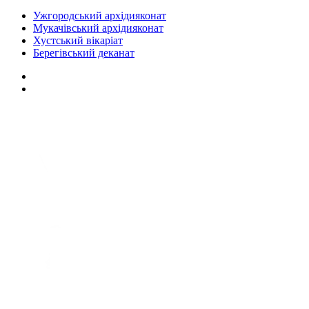
Ужгородський архідияконат
Мукачівський архідияконат
Хустський вікаріат
Берегівський деканат