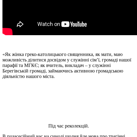
«Як жінка греко-католицького священника, як мати, маю
можливість ділитися досвідом у служінні сім’ї, громаді нашої
парафії та МГКЄ; як вчитель, викладач – у служінні
Берегівській громаді, займаючись активною громадською
діяльністю нашого міста.
Під час реколекцій.
В позасесійний час на синоді щодня йде мова про трагічні