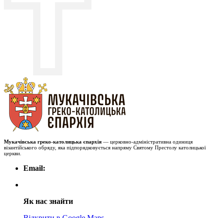
Мукачівська греко-католицька єпархія
— церковно-адміністративна одиниця
візантійського обряду, яка підпорядковується напряму Святому Престолу католицької
церкви.
Email:
Як нас знайти
Відкрити в Google Maps