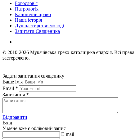
Богослов'я
Патрологія
Канонічне право
Наша історія
Душпастирство молоді
Запитати Священика
© 2010-2026
Мукачівська греко-католицька єпархія.
Всі права
застережено.
Задати запитання священику
Ваше ім'я
Email
*
Запитання
*
Відправити
Вхід
У мене вже є обліковий запис
E-mail