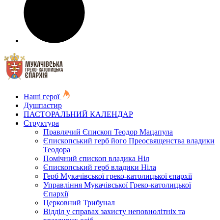
Наші герої
Душпастир
ПАСТОРАЛЬНИЙ КАЛЕНДАР
Структура
Правлячий Єпископ Теодор Мацапула
Єпископський герб його Преосвященства владики
Теодора
Помічний єпископ владика Ніл
Єпископський герб владики Ніла
Герб Мукачівської греко-католицької єпархії
Управління Мукачівської Греко-католицької
Єпархії
Церковний Трибунал
Відділ у справах захисту неповнолітніх та