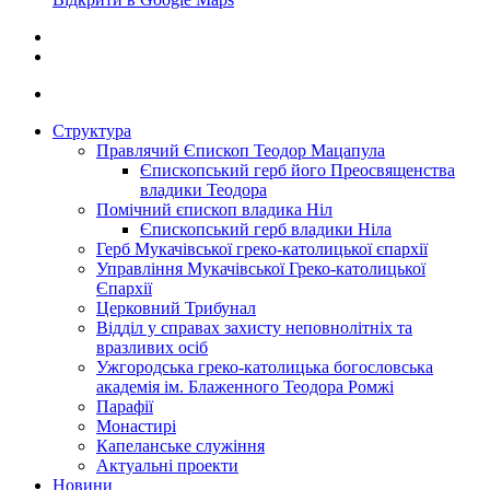
Структура
Правлячий Єпископ Теодор Мацапула
Єпископський герб його Преосвященства
владики Теодора
Помічний єпископ владика Ніл
Єпископський герб владики Ніла
Герб Мукачівської греко-католицької єпархії
Управління Мукачівської Греко-католицької
Єпархії
Церковний Трибунал
Відділ у справах захисту неповнолітніх та
вразливих осіб
Ужгородська греко-католицька богословська
академія ім. Блаженного Теодора Ромжі
Парафії
Монастирі
Капеланське служіння
Актуальні проекти
Новини