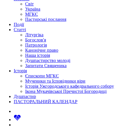
Світ
Україна
МГКЄ
Пастирські послання
Події
Статті
Літургіка
Богослов'я
Патрологія
Канонічне право
Наша історія
Душпастирство молоді
Запитати Священика
Історія
Єпископи МГКЄ
Мученики та Ісповідники віри
Історія Ужгородського кафедрального собору
Ікона Мукачівської Пречистої Богородиці
Душпастир
ПАСТОРАЛЬНИЙ КАЛЕНДАР