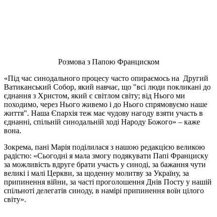
Розмова з Папою Франциском
«Під час синодального процесу часто опираємось на Другий
Ватиканський Собор, який навчає, що "всі люди покликані до
єднання з Христом, який є світлом світу; від Нього ми
походимо, через Нього живемо і до Нього спрямовуємо наше
життя". Наша Єпархія теж має чудову нагоду взяти участь в
єднанні, спільній синодальній ході Народу Божого» – каже
вона.
Зокрема, пані Марія поділилася з нашою редакцією великою
радістю: «Сьогодні я мала змогу подякувати Папі Франциску
за можливість вдруге брати участь у синоді, за бажання чути
великі і малі Церкви, за щоденну молитву за Україну, за
припинення війни, за часті проголошення Днів Посту у нашій
спільноті делегатів синоду, в намірі припинення воїн цілого
світу».