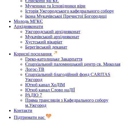
Єпископи МГКЄ
Мученики та Ісповідники віри
Історія Ужгородського кафедрального собору
Ікона Мукачівської Пречистої Богородиці
Молодь МГКЄ
Архідияконати
Ужгородський архідияконат
Мукачівський архідияконат
Хустський вікаріат
Берегівський деканат
Корисні посилання
Греко-католицьке Закарпаття
Єпархіальний паломницький центр св. Миколая
Логос-ТВ
Єпархіальний благодійний фонд CARITAS
Ужгород
Ютюб канал ХоДІМ
Ютюб канал Слово наДІЇ
РАДІО 7
Пряма трансляція з Кафедрального собору
м.Ужгород
Контакти
Підтримати нас