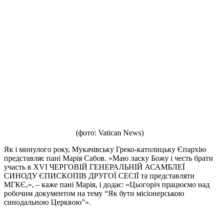
(фото: Vatican News)
Як і минулого року, Мукачівську Греко-католицьку Єпархію
представляє пані Марія Сабов. «Маю ласку Божу і честь брати
участь в XVI ЧЕРГОВІЙ ГЕНЕРАЛЬНІЙ АСАМБЛЕЇ
СИНОДУ ЄПИСКОПІВ ДРУГОЇ СЕСІЇ та представляти
МГКЄ,», – каже пані Марія, і додає: «Цьогоріч працюємо над
робочим документом на тему “Як бути місіонерською
синодальною Церквою”».