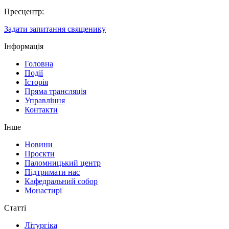
Пресцентр:
Задати запитання священику
Інформація
Головна
Події
Історія
Пряма трансляція
Управління
Контакти
Інше
Новини
Проєкти
Паломницький центр
Підтримати нас
Кафедральний собор
Монастирі
Статті
Літургіка