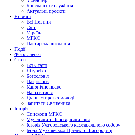
Монастирі
Капеланське служіння
Актуальні проекти
Новини
Всі Новини
Світ
Україна
МГКЄ
Пастирські послання
Події
Фотогалерея
Статті
Всі Статті
Літургіка
Богослов'я
Патрологія
Канонічне право
Наша історія
Душпастирство молоді
Запитати Священика
Історія
Єпископи МГКЄ
Мученики та Ісповідники віри
Історія Ужгородського кафедрального собору
Ікона Мукачівської Пречистої Богородиці