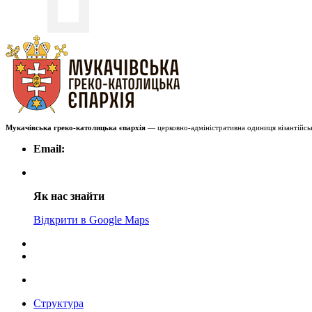
Мукачівська греко-католицька єпархія
— церковно-адміністративна одиниця візантійськ
Email:
Як нас знайти
Відкрити в Google Maps
Структура