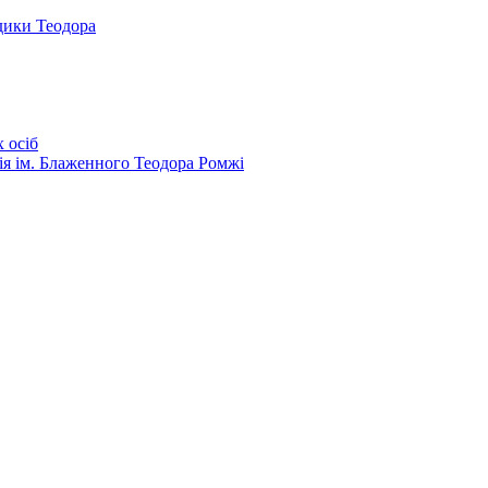
дики Теодора
 осіб
ія ім. Блаженного Теодора Ромжі