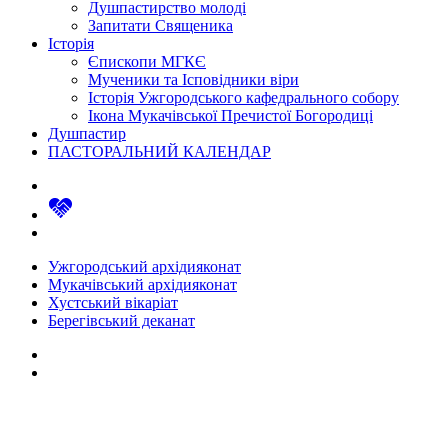
Душпастирство молоді
Запитати Священика
Історія
Єпископи МГКЄ
Мученики та Ісповідники віри
Історія Ужгородського кафедрального собору
Ікона Мукачівської Пречистої Богородиці
Душпастир
ПАСТОРАЛЬНИЙ КАЛЕНДАР
Ужгородський архідияконат
Мукачівський архідияконат
Хустський вікаріат
Берегівський деканат