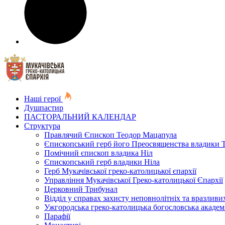
Наші герої
Душпастир
ПАСТОРАЛЬНИЙ КАЛЕНДАР
Структура
Правлячий Єпископ Теодор Мацапула
Єпископський герб його Преосвященства владики 
Помічний єпископ владика Ніл
Єпископський герб владики Ніла
Герб Мукачівської греко-католицької єпархії
Управління Мукачівської Греко-католицької Єпархії
Церковний Трибунал
Відділ у справах захисту неповнолітніх та вразливих
Ужгородська греко-католицька богословська академ
Парафії