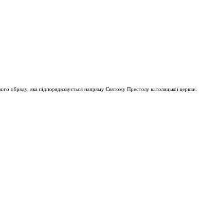
ого обряду, яка підпорядковується напряму Святому Престолу католицької церкви.