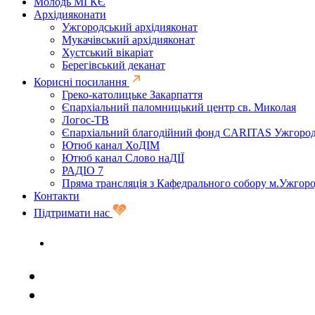
Молодь МГКЄ
Архідияконати
Ужгородський архідияконат
Мукачівський архідияконат
Хустський вікаріат
Берегівський деканат
Корисні посилання
Греко-католицьке Закарпаття
Єпархіальний паломницький центр св. Миколая
Логос-ТВ
Єпархіальний благодійний фонд CARITAS Ужгоро
Ютюб канал ХоДІМ
Ютюб канал Слово наДІЇ
РАДІО 7
Пряма трансляція з Кафедрального собору м.Ужгор
Контакти
Підтримати нас
Задати запитання священику