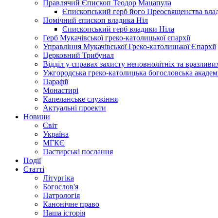
Правлячий Єпископ Теодор Мацапула
Єпископський герб його Преосвященства вла
Помічний єпископ владика Ніл
Єпископський герб владики Ніла
Герб Мукачівської греко-католицької єпархії
Управління Мукачівської Греко-католицької Єпархії
Церковний Трибунал
Відділ у справах захисту неповнолітніх та вразливих
Ужгородська греко-католицька богословська академ
Парафії
Монастирі
Капеланське служіння
Актуальні проекти
Новини
Світ
Україна
МГКЄ
Пастирські послання
Події
Статті
Літургіка
Богослов'я
Патрологія
Канонічне право
Наша історія