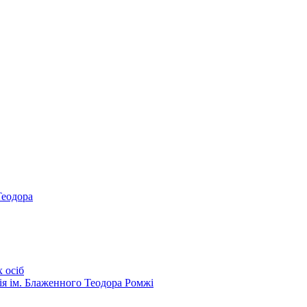
Теодора
 осіб
ія ім. Блаженного Теодора Ромжі