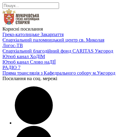
Корисні посилання
Греко-католицьке Закарпаття
Єпархіальний паломницький центр св. Миколая
Логос-ТВ
Єпархіальний благодійний фонд CARITAS Ужгород
Ютюб канал ХоДІМ
Ютюб канал Слово наДІЇ
РАДІО 7
Пряма трансляція з Кафедрального собору м.Ужгород
Посилання на соц. мережі