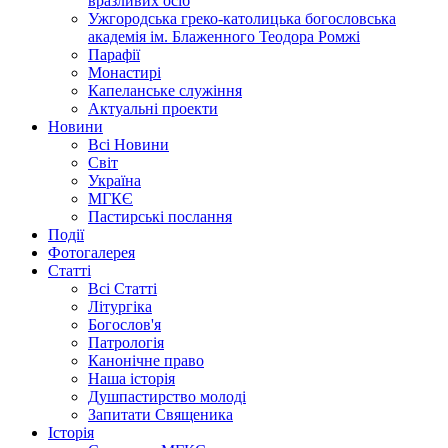
вразливих осіб
Ужгородська греко-католицька богословська
академія ім. Блаженного Теодора Ромжі
Парафії
Монастирі
Капеланське служіння
Актуальні проекти
Новини
Всі Новини
Світ
Україна
МГКЄ
Пастирські послання
Події
Фотогалерея
Статті
Всі Статті
Літургіка
Богослов'я
Патрологія
Канонічне право
Наша історія
Душпастирство молоді
Запитати Священика
Історія