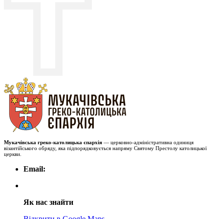
Мукачівська греко-католицька єпархія
— церковно-адміністративна одиниця
візантійського обряду, яка підпорядковується напряму Святому Престолу католицької
церкви.
Email:
Як нас знайти
Відкрити в Google Maps