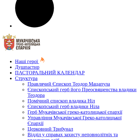
Наші герої
Душпастир
ПАСТОРАЛЬНИЙ КАЛЕНДАР
Структура
Правлячий Єпископ Теодор Мацапула
Єпископський герб його Преосвященства владики
Теодора
Помічний єпископ владика Ніл
Єпископський герб владики Ніла
Герб Мукачівської греко-католицької єпархії
Управління Мукачівської Греко-католицької
Єпархії
Церковний Трибунал
Відділ у справах захисту неповнолітніх та