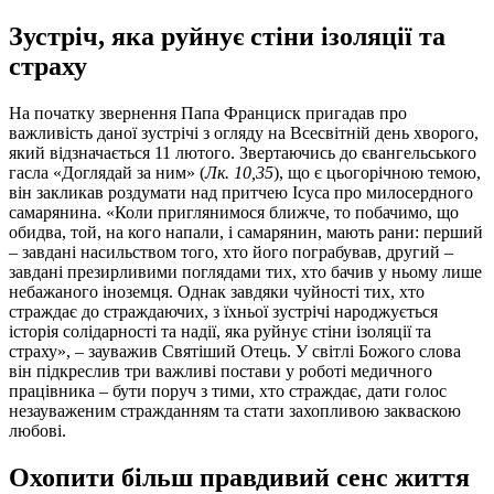
Зустріч, яка руйнує стіни ізоляції та
страху
На початку звернення Папа Франциск пригадав про
важливість даної зустрічі з огляду на Всесвітній день хворого,
який відзначається 11 лютого. Звертаючись до євангельського
гасла «Доглядай за ним» (
Лк. 10,35
), що є цьогорічною темою,
він закликав роздумати над притчею Ісуса про милосердного
самарянина. «Коли приглянимося ближче, то побачимо, що
обидва, той, на кого напали, і самарянин, мають рани: перший
– завдані насильством того, хто його пограбував, другий –
завдані презирливими поглядами тих, хто бачив у ньому лише
небажаного іноземця. Однак завдяки чуйності тих, хто
страждає до страждаючих, з їхньої зустрічі народжується
історія солідарності та надії, яка руйнує стіни ізоляції та
страху», – зауважив Святіший Отець. У світлі Божого слова
він підкреслив три важливі постави у роботі медичного
працівника – бути поруч з тими, хто страждає, дати голос
незауваженим стражданням та стати захопливою закваскою
любові.
Охопити більш правдивий сенс життя