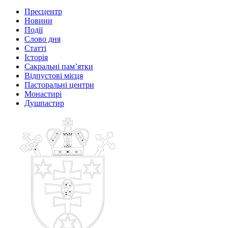
Пресцентр
Новини
Події
Слово дня
Статті
Історія
Сакральні пам’ятки
Відпустові місця
Пасторальні центри
Монастирі
Душпастир