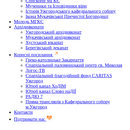
Єпископи МГКЄ
Мученики та Ісповідники віри
Історія Ужгородського кафедрального собору
Ікона Мукачівської Пречистої Богородиці
Молодь МГКЄ
Архідияконати
Ужгородський архідияконат
Мукачівський архідияконат
Хустський вікаріат
Берегівський деканат
Корисні посилання
Греко-католицьке Закарпаття
Єпархіальний паломницький центр св. Миколая
Логос-ТВ
Єпархіальний благодійний фонд CARITAS
Ужгород
Ютюб канал ХоДІМ
Ютюб канал Слово наДІЇ
РАДІО 7
Пряма трансляція з Кафедрального собору
м.Ужгород
Контакти
Підтримати нас