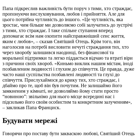
Папа підкреслив важливість бути поруч з тими, хто страждає,
пропонуючи вислуховування, любов і прийняття. Але для
цього потрібна чутливість до іншого. «Це чутливість, яка
зростає, чим більше ми дозволяємо собі залучатись до зустрічі
з тими, хто страждає. І таке спільне ступання вперед
допомагає всім нам охопити найсправжніший сенс життя,
яким є любов», – сказав Святіший Отець. Крім того, він
наголосив на потребі висловити нечуті страждання тих, хто
через хворобу залишився наодинці, без фінансової та
моральної підтримки та легко піддається відчаю та втраті віри
з причини своїх хвороб. «Киньмо виклик нашим містам, іноді
позбавленим людяності і глухим до співчуття. Це правда, дуже
часто наші суспільства позбавлені людяності та глухі до
співчуття. Прислухаймося до крику тих, хто страждає, і
дбаймо про те, щоб він був почутим. Не залишаймо його
замкненим у кімнаті, не дозволяймо йому стати просто
“новиною”: звільнімо для нього місце всередині нас і
підсильмо його своїм особистим та конкретним залученням»,
– закликав Папа Франциск.
Будувати мережі
Говорячи про поставу бути закваскою любові, Святіший Отець