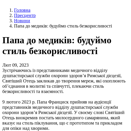
Головна
Пресцентр
Новини
Папа до медиків: будуймо стиль безкорисливості
Папа до медиків: будуймо
стиль безкорисливості
Лют 09, 2023
Зустрічаючись із представниками медичного відділу
душпастирської служби охорони здоров’я Римської дієцезії,
Святіший Отець закликав до творення мереж, які охоплюють
об’єднання в молитві та співчутті, плекаючи стиль
безкорисливості та взаємності.
9 лютого 2023 р. Папа Франциск прийняв на аудієнції
представників медичного відділу душпастирської служби
охорони здоров’я Римської дієцезії. У своєму слові Святіший
Отець виокремив постать милосердного самарянина, який
вказує на стиль піклування, що є прототипом та прикладом
для опіки над хворими.