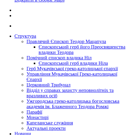
Структура
Правлячий Єпископ Теодор Мацапула
Єпископський герб його Преосвященства
владики Теодора
Помічний єпископ владика Ніл
Єпископський герб владики Ніла
Герб Мукачівської греко-католицької єпархії
Управління Мукачівської Греко-католицької
Єпархії
Церковний Трибунал
Відділ у справах захисту неповнолітніх та
вразливих осіб
Ужгородська греко-католицька богословська
академія ім. Блаженного Теодора Ромжі
Парафії
Монастирі
Капеланське служіння
Актуальні проекти
Новини