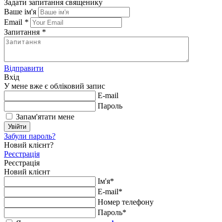
Задати запитання священику
Ваше ім'я
Email
*
Запитання
*
Відправити
Вхід
У мене вже є обліковий запис
E-mail
Пароль
Запам'ятати мене
Увійти
Забули пароль?
Новий клієнт?
Реєстрація
Реєстрація
Новий клієнт
Ім'я*
E-mail*
Номер телефону
Пароль*