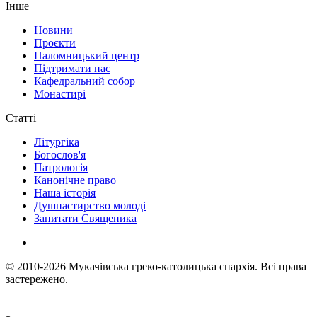
Інше
Новини
Проєкти
Паломницький центр
Підтримати нас
Кафедральний собор
Монастирі
Статті
Літургіка
Богослов'я
Патрологія
Канонічне право
Наша історія
Душпастирство молоді
Запитати Священика
© 2010-2026
Мукачівська греко-католицька єпархія.
Всі права
застережено.