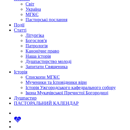
Світ
Україна
МГКЄ
Пастирські послання
Події
Статті
Літургіка
Богослов'я
Патрологія
Канонічне право
Наша історія
Душпастирство молоді
Запитати Священика
Історія
Єпископи МГКЄ
Мученики та Ісповідники віри
Історія Ужгородського кафедрального собору
Ікона Мукачівської Пречистої Богородиці
Душпастир
ПАСТОРАЛЬНИЙ КАЛЕНДАР