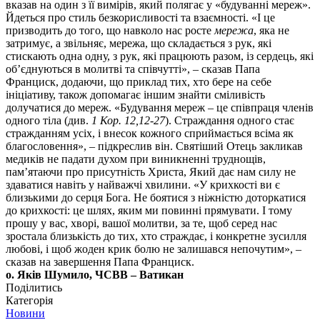
вказав на один з її вимірів, який полягає у «будуванні мереж».
Йдеться про стиль безкорисливості та взаємності. «І це
призводить до того, що навколо нас росте
мережа
, яка не
затримує, а звільняє, мережа, що складається з рук, які
стискають одна одну, з рук, які працюють разом, із сердець, які
об’єднуються в молитві та співчутті», – сказав Папа
Франциск, додаючи, що приклад тих, хто бере на себе
ініціативу, також допомагає іншим знайти сміливість
долучатися до мереж. «Будування мереж – це співпраця членів
одного тіла (див.
1 Кор. 12,12-27
). Страждання одного стає
стражданням усіх, і внесок кожного сприймається всіма як
благословення», – підкреслив він. Святіший Отець закликав
медиків не падати духом при виникненні труднощів,
пам’ятаючи про присутність Христа, Який дає нам силу не
здаватися навіть у найважчі хвилини. «У крихкості ви є
близькими до серця Бога. Не боятися з ніжністю доторкатися
до крихкості: це шлях, яким ми повинні прямувати. І тому
прошу у вас, хворі, вашої молитви, за те, щоб серед нас
зростала близькість до тих, хто страждає, і конкретне зусилля
любові, і щоб жоден крик болю не залишався непочутим», –
сказав на завершення Папа Франциск.
о. Яків Шумило, ЧСВВ – Ватикан
Поділитись
Категорія
Новини