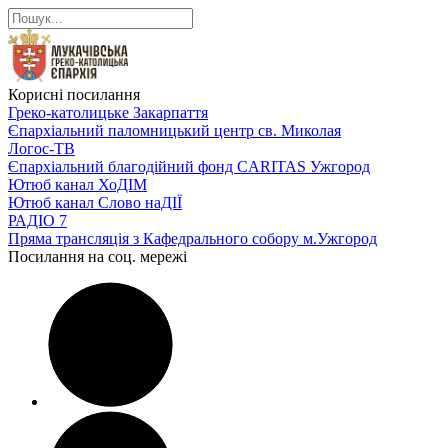
Корисні посилання
Греко-католицьке Закарпаття
Єпархіальний паломницький центр св. Миколая
Логос-ТВ
Єпархіальний благодійний фонд CARITAS Ужгород
Ютюб канал ХоДІМ
Ютюб канал Слово наДІЇ
РАДІО 7
Пряма трансляція з Кафедрального собору м.Ужгород
Посилання на соц. мережі