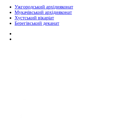
Ужгородський архідияконат
Мукачівський архідияконат
Хустський вікаріат
Берегівський деканат