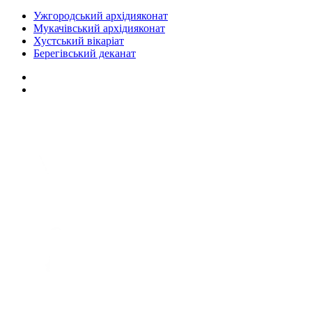
Ужгородський архідияконат
Мукачівський архідияконат
Хустський вікаріат
Берегівський деканат