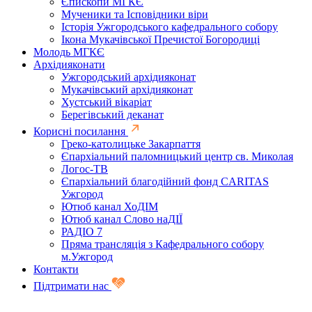
Єпископи МГКЄ
Мученики та Ісповідники віри
Історія Ужгородського кафедрального собору
Ікона Мукачівської Пречистої Богородиці
Молодь МГКЄ
Архідияконати
Ужгородський архідияконат
Мукачівський архідияконат
Хустський вікаріат
Берегівський деканат
Корисні посилання
Греко-католицьке Закарпаття
Єпархіальний паломницький центр св. Миколая
Логос-ТВ
Єпархіальний благодійний фонд CARITAS
Ужгород
Ютюб канал ХоДІМ
Ютюб канал Слово наДІЇ
РАДІО 7
Пряма трансляція з Кафедрального собору
м.Ужгород
Контакти
Підтримати нас