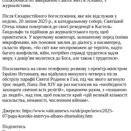
спілкуючись по завершенні Святої Месі в Албано, з
журналістами.
Після Євхаристійного богослужіння, яке він відслужив у
неділю, 20 липня 2025 р., в катедральному соборі, Святіший
Отець пішки повертався до своєї резиденції в Кастель-
Ґандольфо та підійшов до журналістського пулу, щоб
привітатися. У короткому коментарі, залишеному перед їхніми
мікрофонами, він поновив заклик до діалогу, а насамперед,
скласти зброю, «бо світ вже неспроможен це терпіти, надто
багато конфліктів, війн, потрібно справді трудитися задля
миру, з довір’ям молитися до Бога, але також і трудитися».
Посилаючись на свою телефонну розмову з прем'єр-міністром
Ізраїлю Нетаньяху, яка відбулася минулого четверга після
обстрілу парафії Святої Родини в Газі, під час якого загинуло
троє людей, Папа Лев XIV ще раз наголосив на «необхідності
захищати святині всіх релігій», працюючи разом, з «пошаною
до людей», над тим, щоб покласти край «цій великій кількості
насильства, ненависті, численним війнам».
Джерело: https://www.vaticannews.va/uk/pope/news/2025-
07/papa-korotke-intervyu-albano-zhurnalisty.htm
Поділитись