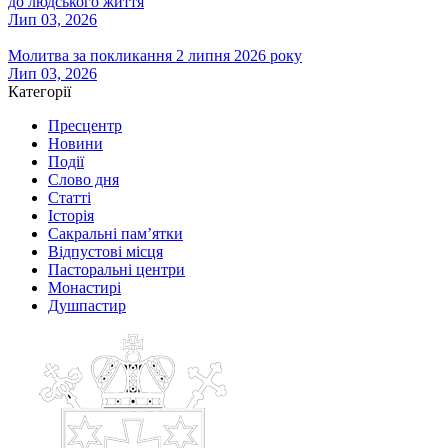
до людського життя
Лип 03, 2026
Молитва за покликання 2 липня 2026 року
Лип 03, 2026
Категорії
Пресцентр
Новини
Події
Слово дня
Статті
Історія
Сакральні пам’ятки
Відпустові місця
Пасторальні центри
Монастирі
Душпастир