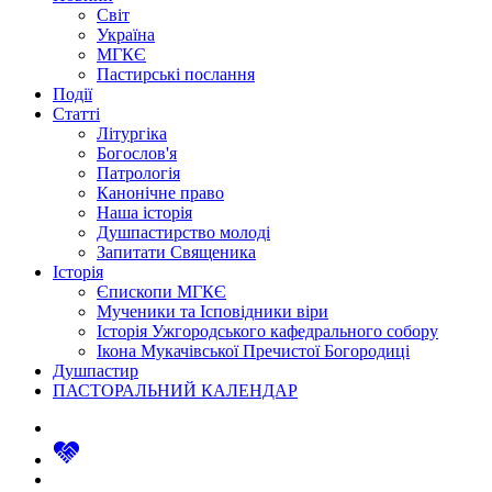
Світ
Україна
МГКЄ
Пастирські послання
Події
Статті
Літургіка
Богослов'я
Патрологія
Канонічне право
Наша історія
Душпастирство молоді
Запитати Священика
Історія
Єпископи МГКЄ
Мученики та Ісповідники віри
Історія Ужгородського кафедрального собору
Ікона Мукачівської Пречистої Богородиці
Душпастир
ПАСТОРАЛЬНИЙ КАЛЕНДАР