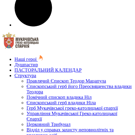
Наші герої
Душпастир
ПАСТОРАЛЬНИЙ КАЛЕНДАР
Структура
Правлячий Єпископ Теодор Мацапула
Єпископський герб його Преосвященства владики
Теодора
Помічний єпископ владика Ніл
Єпископський герб владики Ніла
Герб Мукачівської греко-католицької єпархії
Управління Мукачівської Греко-католицької
Єпархії
Церковний Трибунал
Відділ у справах захисту неповнолітніх та