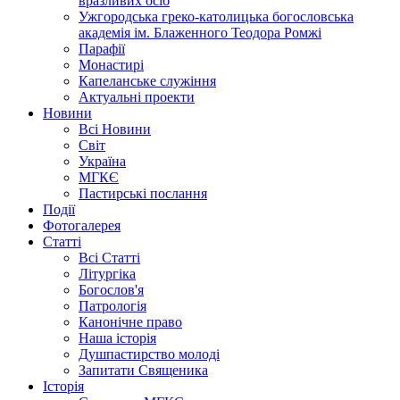
вразливих осіб
Ужгородська греко-католицька богословська
академія ім. Блаженного Теодора Ромжі
Парафії
Монастирі
Капеланське служіння
Актуальні проекти
Новини
Всі Новини
Світ
Україна
МГКЄ
Пастирські послання
Події
Фотогалерея
Статті
Всі Статті
Літургіка
Богослов'я
Патрологія
Канонічне право
Наша історія
Душпастирство молоді
Запитати Священика
Історія