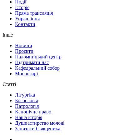
Події
Історія
Пряма трансляція
Управління
Контакти
Інше
Новини
Проєкти
Паломницький центр
Підтримати нас
Кафедральний собор
Монастирі
Статті
Літургіка
Богослов'я
Патрологія
Канонічне право
Наша історія
Душпастирство молоді
Запитати Священика