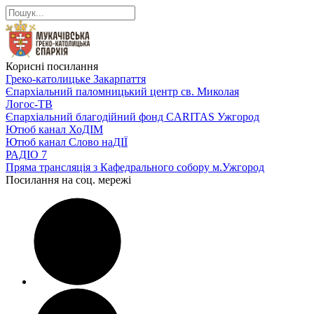
Корисні посилання
Греко-католицьке Закарпаття
Єпархіальний паломницький центр св. Миколая
Логос-ТВ
Єпархіальний благодійний фонд CARITAS Ужгород
Ютюб канал ХоДІМ
Ютюб канал Слово наДІЇ
РАДІО 7
Пряма трансляція з Кафедрального собору м.Ужгород
Посилання на соц. мережі