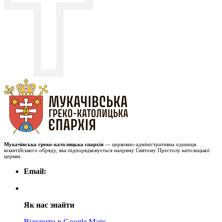
Мукачівська греко-католицька єпархія
— церковно-адміністративна одиниця
візантійського обряду, яка підпорядковується напряму Святому Престолу католицької
церкви.
Email:
Як нас знайти
Відкрити в Google Maps