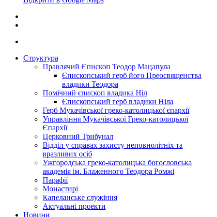
Структура
Правлячий Єпископ Теодор Мацапула
Єпископський герб його Преосвященства
владики Теодора
Помічний єпископ владика Ніл
Єпископський герб владики Ніла
Герб Мукачівської греко-католицької єпархії
Управління Мукачівської Греко-католицької
Єпархії
Церковний Трибунал
Відділ у справах захисту неповнолітніх та
вразливих осіб
Ужгородська греко-католицька богословська
академія ім. Блаженного Теодора Ромжі
Парафії
Монастирі
Капеланське служіння
Актуальні проекти
Новини