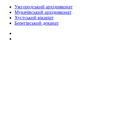
Ужгородський архідияконат
Мукачівський архідияконат
Хустський вікаріат
Берегівський деканат