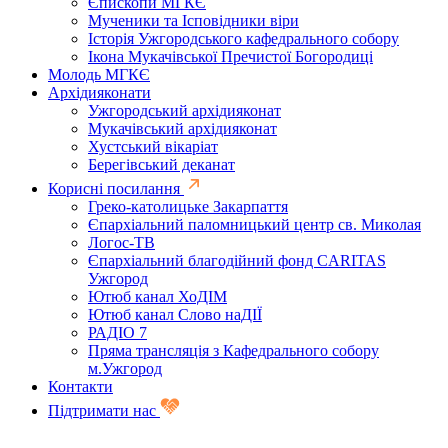
Єпископи МГКЄ
Мученики та Ісповідники віри
Історія Ужгородського кафедрального собору
Ікона Мукачівської Пречистої Богородиці
Молодь МГКЄ
Архідияконати
Ужгородський архідияконат
Мукачівський архідияконат
Хустський вікаріат
Берегівський деканат
Корисні посилання
Греко-католицьке Закарпаття
Єпархіальний паломницький центр св. Миколая
Логос-ТВ
Єпархіальний благодійний фонд CARITAS
Ужгород
Ютюб канал ХоДІМ
Ютюб канал Слово наДІЇ
РАДІО 7
Пряма трансляція з Кафедрального собору
м.Ужгород
Контакти
Підтримати нас