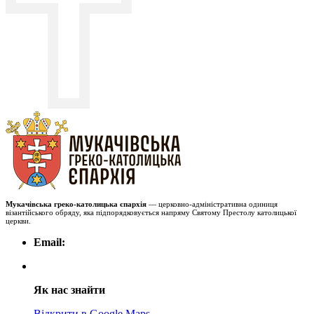
Мукачівська греко-католицька єпархія
— церковно-адміністративна одиниця
візантійського обряду, яка підпорядковується напряму Святому Престолу католицької
церкви.
Email:
Як нас знайти
Відкрити в Google Maps