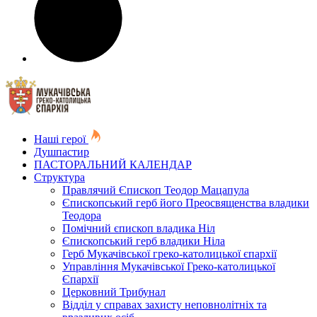
Наші герої
Душпастир
ПАСТОРАЛЬНИЙ КАЛЕНДАР
Структура
Правлячий Єпископ Теодор Мацапула
Єпископський герб його Преосвященства владики
Теодора
Помічний єпископ владика Ніл
Єпископський герб владики Ніла
Герб Мукачівської греко-католицької єпархії
Управління Мукачівської Греко-католицької
Єпархії
Церковний Трибунал
Відділ у справах захисту неповнолітніх та