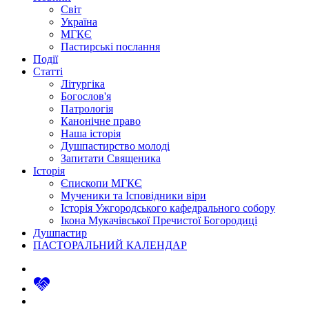
Світ
Україна
МГКЄ
Пастирські послання
Події
Статті
Літургіка
Богослов'я
Патрологія
Канонічне право
Наша історія
Душпастирство молоді
Запитати Священика
Історія
Єпископи МГКЄ
Мученики та Ісповідники віри
Історія Ужгородського кафедрального собору
Ікона Мукачівської Пречистої Богородиці
Душпастир
ПАСТОРАЛЬНИЙ КАЛЕНДАР