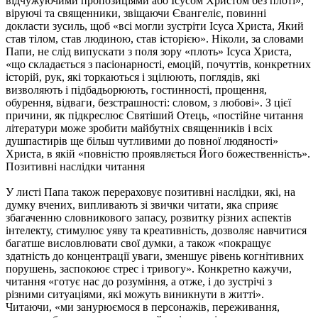
відчужуючими пропозиціями або Ісусом Христом без плоті»,
віруючі та священники, звіщаючи Євангеліє, повинні
докласти зусиль, щоб «всі могли зустріти Ісуса Христа, Який
став тілом, став людиною, став історією». Ніколи, за словами
Папи, не слід випускати з поля зору «плоть» Ісуса Христа,
«що складається з пасіонарності, емоцій, почуттів, конкретних
історій, рук, які торкаються і зцілюють, поглядів, які
визволяють і підбадьорюють, гостинності, прощення,
обурення, відваги, безстрашності: словом, з любові». З цієї
причини, як підкреслює Святіший Отець, «постійне читання
літератури може зробити майбутніх священників і всіх
душпастирів ще більш чутливими до повної людяності»
Христа, в якій «повністю проявляється Його божественність».
Позитивні наслідки читання
У листі Папа також перераховує позитивні наслідки, які, на
думку вчених, випливають зі звички читати, яка сприяє
збагаченню словникового запасу, розвитку різних аспектів
інтелекту, стимулює уяву та креативність, дозволяє навчитися
багатше висловлювати свої думки, а також «покращує
здатність до концентрації уваги, зменшує рівень когнітивних
порушень, заспокоює стрес і тривогу». Конкретно кажучи,
читання «готує нас до розуміння, а отже, і до зустрічі з
різними ситуаціями, які можуть виникнути в житті».
Читаючи, «ми занурюємося в персонажів, переживання,