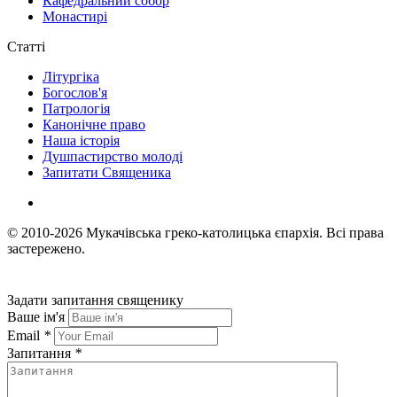
Кафедральний собор
Монастирі
Статті
Літургіка
Богослов'я
Патрологія
Канонічне право
Наша історія
Душпастирство молоді
Запитати Священика
© 2010-2026
Мукачівська греко-католицька єпархія.
Всі права
застережено.
Задати запитання священику
Ваше ім'я
Email
*
Запитання
*