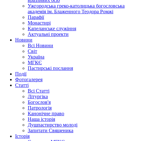
вразливих осіб
Ужгородська греко-католицька богословська
академія ім. Блаженного Теодора Ромжі
Парафії
Монастирі
Капеланське служіння
Актуальні проекти
Новини
Всі Новини
Світ
Україна
МГКЄ
Пастирські послання
Події
Фотогалерея
Статті
Всі Статті
Літургіка
Богослов'я
Патрологія
Канонічне право
Наша історія
Душпастирство молоді
Запитати Священика
Історія