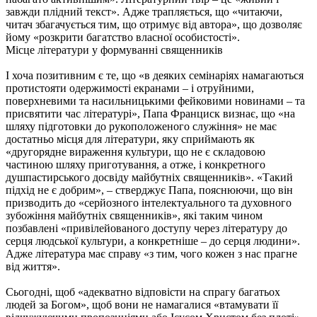
завжди плідний текст». Адже трапляється, що «читаючи,
читач збагачується тим, що отримує від автора», що дозволяє
йому «розкрити багатство власної особистості».
Місце літератури у формуванні священників
І хоча позитивним є те, що «в деяких семінаріях намагаються
протистояти одержимості екранами – і отруйними,
поверхневими та насильницькими фейковими новинами – та
присвятити час літературі», Папа Франциск визнає, що «на
шляху підготовки до рукоположеного служіння» не має
достатньо місця для літератури, яку сприймають як
«другорядне вираження культури, що не є складовою
частиною шляху приготування, а отже, і конкретного
душпастирського досвіду майбутніх священників». «Такий
підхід не є добрим», – стверджує Папа, пояснюючи, що він
призводить до «серйозного інтелектуального та духовного
зубожіння майбутніх священників», які таким чином
позбавлені «привілейованого доступу через літературу до
серця людської культури, а конкретніше – до серця людини».
Адже література має справу «з тим, чого кожен з нас прагне
від життя».
Сьогодні, щоб «адекватно відповісти на спрагу багатьох
людей за Богом», щоб вони не намагалися «втамувати її