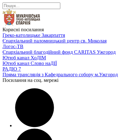
Корисні посилання
Греко-католицьке Закарпаття
Єпархіальний паломницький центр св. Миколая
Логос-ТВ
Єпархіальний благодійний фонд CARITAS Ужгород
Ютюб канал ХоДІМ
Ютюб канал Слово наДІЇ
РАДІО 7
Пряма трансляція з Кафедрального собору м.Ужгород
Посилання на соц. мережі