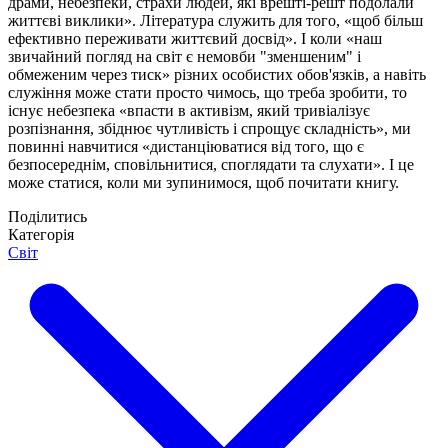
драми, небезпеки, страхи людей, які врешті-решт подолали
життєві виклики». Література служить для того, «щоб більш
ефективно переживати життєвий досвід». І коли «наш
звичайний погляд на світ є немовби "зменшеним" і
обмеженим через тиск» різних особистих обов'язків, а навіть
служіння може стати просто чимось, що треба зробити, то
існує небезпека «впасти в активізм, який тривіалізує
розпізнання, збіднює чутливість і спрощує складність», ми
повинні навчитися «дистанціюватися від того, що є
безпосереднім, сповільнитися, споглядати та слухати». І це
може статися, коли ми зупинимося, щоб почитати книгу.
Поділитись
Категорія
Світ