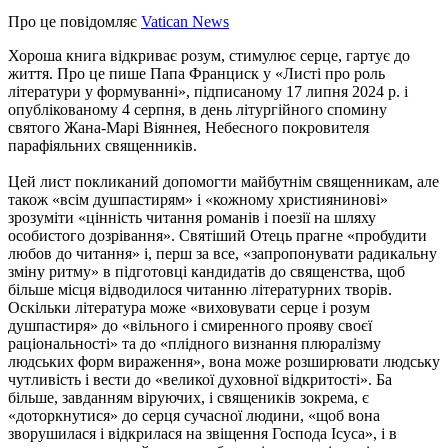
Про це повідомляє
Vatican News
Хороша книга відкриває розум, стимулює серце, гартує до
життя. Про це пише Папа Франциск у «Листі про роль
літератури у формуванні», підписаному 17 липня 2024 р. і
опублікованому 4 серпня, в день літургійного спомину
святого Жана-Марі Віяннея, Небесного покровителя
парафіяльних священників.
Цей лист покликаний допомогти майбутнім священникам, але
також «всім душпастирям» і «кожному християнинові»
зрозуміти «цінність читання романів і поезії на шляху
особистого дозрівання». Святіший Отець прагне «пробудити
любов до читання» і, перш за все, «запропонувати радикальну
зміну ритму» в підготовці кандидатів до священства, щоб
більше місця відводилося читанню літературних творів.
Оскільки література може «виховувати серце і розум
душпастиря» до «вільного і смиренного прояву своєї
раціональності» та до «плідного визнання плюралізму
людських форм вираження», вона може розширювати людську
чутливість і вести до «великої духовної відкритості». Ба
більше, завданням віруючих, і священиків зокрема, є
«доторкнутися» до серця сучасної людини, «щоб вона
зворушилася і відкрилася на звіщення Господа Ісуса», і в