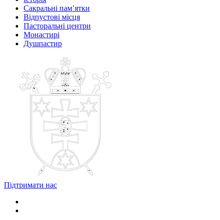
Сакральні пам’ятки
Відпустові місця
Пасторальні центри
Монастирі
Душпастир
Підтримати нас