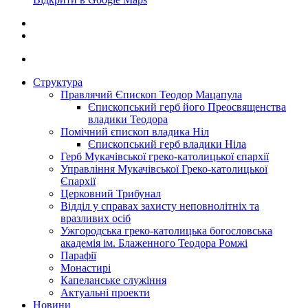
Структура
Правлячий Єпископ Теодор Мацапула
Єпископський герб його Преосвященства
владики Теодора
Помічний єпископ владика Ніл
Єпископський герб владики Ніла
Герб Мукачівської греко-католицької єпархії
Управління Мукачівської Греко-католицької
Єпархії
Церковний Трибунал
Відділ у справах захисту неповнолітніх та
вразливих осіб
Ужгородська греко-католицька богословська
академія ім. Блаженного Теодора Ромжі
Парафії
Монастирі
Капеланське служіння
Актуальні проекти
Новини