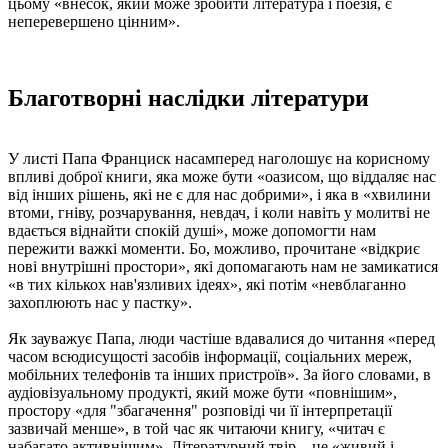
цьому «внесок, який може зробити література і поезія, є
неперевершено цінним».
Благотворні наслідки літератури
У листі Папа Франциск насамперед наголошує на корисному
впливі доброї книги, яка може бути «оазисом, що віддаляє нас
від інших рішень, які не є для нас добрими», і яка в «хвилини
втоми, гніву, розчарування, невдач, і коли навіть у молитві не
вдається віднайти спокій душі», може допомогти нам
пережити важкі моменти. Бо, можливо, прочитане «відкриє
нові внутрішні простори», які допомагають нам не замикатися
«в тих кількох нав'язливих ідеях», які потім «невблаганно
захоплюють нас у пастку».
Як зауважує Папа, люди частіше вдавалися до читання «перед
часом всюдисущості засобів інформації, соціальних мереж,
мобільних телефонів та інших пристроїв». За його словами, в
аудіовізуальному продукті, який може бути «повнішим»,
простору «для "збагачення" розповіді чи її інтерпретації
зазвичай менше», в той час як читаючи книгу, «читач є
набагато активнішим». Літературний твір – це «живий і