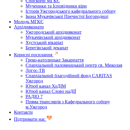
Єпископи МГКЄ
Мученики та Ісповідники віри
Історія Ужгородського кафедрального собору
Ікона Мукачівської Пречистої Богородиці
Молодь МГКЄ
Архідияконати
Ужгородський архідияконат
Мукачівський архідияконат
Хустський вікаріат
Берегівський деканат
Корисні посилання
Греко-католицьке Закарпаття
Єпархіальний паломницький центр св. Миколая
Логос-ТВ
Єпархіальний благодійний фонд CARITAS
Ужгород
Ютюб канал ХоДІМ
Ютюб канал Слово наДІЇ
РАДІО 7
Пряма трансляція з Кафедрального собору
м.Ужгород
Контакти
Підтримати нас