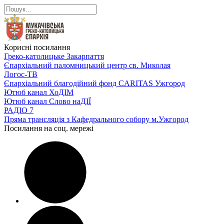
Корисні посилання
Греко-католицьке Закарпаття
Єпархіальний паломницький центр св. Миколая
Логос-ТВ
Єпархіальний благодійний фонд CARITAS Ужгород
Ютюб канал ХоДІМ
Ютюб канал Слово наДІЇ
РАДІО 7
Пряма трансляція з Кафедрального собору м.Ужгород
Посилання на соц. мережі