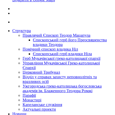
Структура
Правлячий Єпископ Теодор Мацапула
Єпископський герб його Преосвященства
владики Теодора
Помічний єпископ владика Ніл
Єпископський герб владики Ніла
Герб Мукачівської греко-католицької єпархії
Управління Мукачівської Греко-католицької
Єпархії
Церковний Трибунал
Відділ у справах захисту неповнолітніх та
вразливих осіб
Ужгородська греко-католицька богословська
академія ім. Блаженного Теодора Ромжі
Парафії
Монастирі
Капеланське служіння
Актуальні проекти
Новини