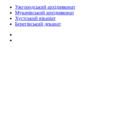
Ужгородський архідияконат
Мукачівський архідияконат
Хустський вікаріат
Берегівський деканат