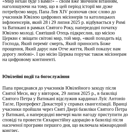
«Мир нехай буде з вами!» – своїм вже звичним вітанням,
наголошуючи на тому, що в цей період історії ми дуже
потребуємо миру, Папа Лев XIV розпочав своє слово до
учасників Ювілею цифрових місіонерів та католицьких
інфлюенсерів, який 28 і 29 липня 2025 р. відбувається у Римі
та Ватикані в рамках Святого Року, напередодні початку
Ювілею молоді. Святіший Отець підкреслив, що місією
Церкви є звіщати світові мир, той мир, «який походить від
Господа, Який переміг смерть, Який приносить Боже
прощення, Який дарує нам Отче життя, Який показує нам
дорогу любові». І цю місію Церква поручає також місіонерам
на цифровому континенті.
Ювілейні події та богослужіння
Папа приєднався до учасників Ювілейного заходу після
Святої Меси, яку у вівторок, 29 липня 2025 р., в базиліці
Святого Петра у Ватикані відслужив кардинал Луїс Антоніо
Таґле, Пропрефект Дикастерії у справах євангелізації. Вранці
учасники пройшли через Святі Двері базиліки Святого Петра
у Ватикані, а напередодні ввечері мали нагоду приступити до
сповіді та провести Євхаристійну адорацію в базиліці після
насиченої програми першого дня, що включала міжнародний
конгрес.