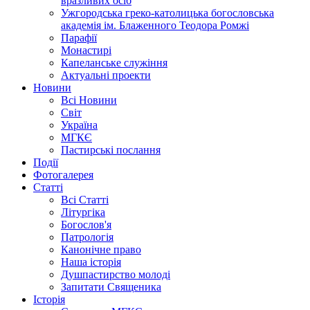
вразливих осіб
Ужгородська греко-католицька богословська
академія ім. Блаженного Теодора Ромжі
Парафії
Монастирі
Капеланське служіння
Актуальні проекти
Новини
Всі Новини
Світ
Україна
МГКЄ
Пастирські послання
Події
Фотогалерея
Статті
Всі Статті
Літургіка
Богослов'я
Патрологія
Канонічне право
Наша історія
Душпастирство молоді
Запитати Священика
Історія