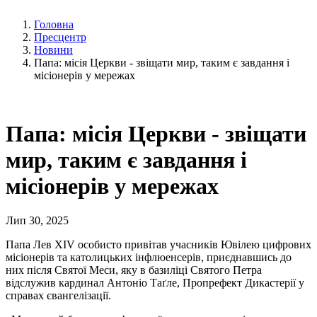
Головна
Пресцентр
Новини
Папа: місія Церкви - звіщати мир, таким є завдання і
місіонерів у мережах
Папа: місія Церкви - звіщати
мир, таким є завдання і
місіонерів у мережах
Лип 30, 2025
Папа Лев XIV особисто привітав учасників Ювілею цифрових
місіонерів та католицьких інфлюенсерів, приєднавшись до
них після Святої Меси, яку в базиліці Святого Петра
відслужив кардинал Антоніо Таґле, Пропрефект Дикастерії у
справах євангелізації.