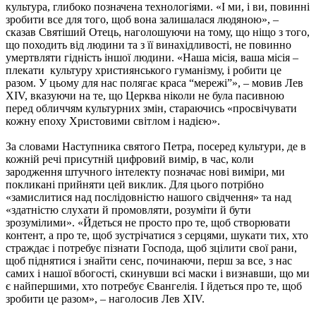
культура, глибоко позначена технологіями. «І ми, і ви, повинні
зробити все для того, щоб вона залишалася людяною», –
сказав Святіший Отець, наголошуючи на тому, що ніщо з того,
що походить від людини та з її винахідливості, не повинно
умертвляти гідність іншої людини. «Наша місія, ваша місія –
плекати культуру християнського гуманізму, і робити це
разом. У цьому для нас полягає краса “мережі”», – мовив Лев
XIV, вказуючи на те, що Церква ніколи не була пасивною
перед обличчям культурних змін, стараючись «просвічувати
кожну епоху Христовими світлом і надією».
За словами Наступника святого Петра, посеред культури, де в
кожній речі присутній цифровий вимір, в час, коли
зародження штучного інтелекту позначає нові виміри, ми
покликані прийняти цей виклик. Для цього потрібно
«замислитися над послідовністю нашого свідчення» та над
«здатністю слухати й промовляти, розуміти й бути
зрозумілими». «Йдеться не просто про те, щоб створювати
контент, а про те, щоб зустрічатися з серцями, шукати тих, хто
страждає і потребує пізнати Господа, щоб зцілити свої рани,
щоб піднятися і знайти сенс, починаючи, перш за все, з нас
самих і нашої вбогості, скинувши всі маски і визнавши, що ми
є найпершими, хто потребує Євангелія. І йдеться про те, щоб
зробити це разом», – наголосив Лев XIV.