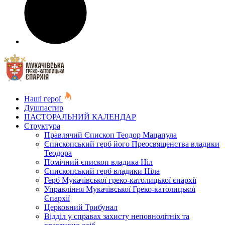
Наші герої
Душпастир
ПАСТОРАЛЬНИЙ КАЛЕНДАР
Структура
Правлячий Єпископ Теодор Мацапула
Єпископський герб його Преосвященства владики
Теодора
Помічний єпископ владика Ніл
Єпископський герб владики Ніла
Герб Мукачівської греко-католицької єпархії
Управління Мукачівської Греко-католицької
Єпархії
Церковний Трибунал
Відділ у справах захисту неповнолітніх та