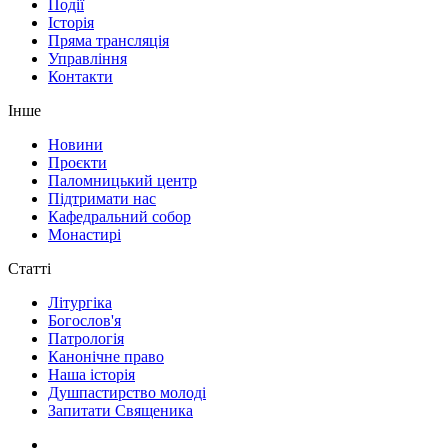
Події
Історія
Пряма трансляція
Управління
Контакти
Інше
Новини
Проєкти
Паломницький центр
Підтримати нас
Кафедральний собор
Монастирі
Статті
Літургіка
Богослов'я
Патрологія
Канонічне право
Наша історія
Душпастирство молоді
Запитати Священика