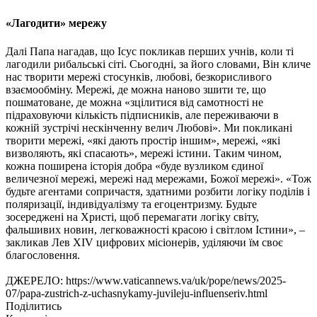
«Лагодити» мережу
Далі Папа нагадав, що Ісус покликав перших учнів, коли ті
лагодили рибальські сіті. Сьогодні, за його словами, Він кличе
нас творити мережі стосунків, любові, безкорисливого
взаємообміну. Мережі, де можна наново зшити те, що
пошматоване, де можна «зцілитися від самотності не
підраховуючи кількість підписників, але переживаючи в
кожній зустрічі нескінченну велич Любові». Ми покликані
творити мережі, «які дають простір іншим», мережі, «які
визволяють, які спасають», мережі істини. Таким чином,
кожна поширена історія добра «буде вузликом єдиної
величезної мережі, мережі над мережами, Божої мережі». «Тож
будьте агентами сопричастя, здатними розбити логіку поділів і
поляризації, індивідуалізму та егоцентризму. Будьте
зосереджені на Христі, щоб перемагати логіку світу,
фальшивих новин, легковажності красою і світлом Істини», –
закликав Лев XIV цифрових місіонерів, уділяючи їм своє
благословення.
ДЖЕРЕЛО: https://www.vaticannews.va/uk/pope/news/2025-
07/papa-zustrich-z-uchasnykamy-juvileju-influenseriv.html
Поділитись