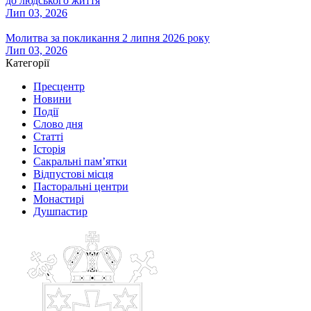
до людського життя
Лип 03, 2026
Молитва за покликання 2 липня 2026 року
Лип 03, 2026
Категорії
Пресцентр
Новини
Події
Слово дня
Статті
Історія
Сакральні пам’ятки
Відпустові місця
Пасторальні центри
Монастирі
Душпастир