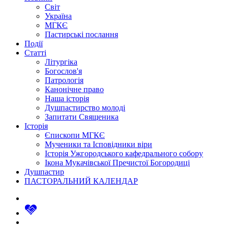
Світ
Україна
МГКЄ
Пастирські послання
Події
Статті
Літургіка
Богослов'я
Патрологія
Канонічне право
Наша історія
Душпастирство молоді
Запитати Священика
Історія
Єпископи МГКЄ
Мученики та Ісповідники віри
Історія Ужгородського кафедрального собору
Ікона Мукачівської Пречистої Богородиці
Душпастир
ПАСТОРАЛЬНИЙ КАЛЕНДАР