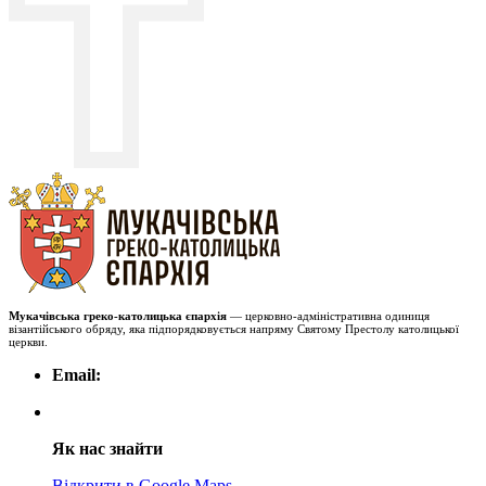
Мукачівська греко-католицька єпархія
— церковно-адміністративна одиниця
візантійського обряду, яка підпорядковується напряму Святому Престолу католицької
церкви.
Email:
Як нас знайти
Відкрити в Google Maps