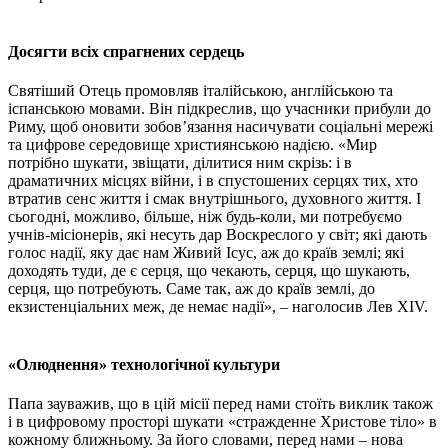
Досягти всіх спрагнених сердець
Святіший Отець промовляв італійською, англійською та
іспанською мовами. Він підкреслив, що учасники прибули до
Риму, щоб оновити зобов’язання насичувати соціальні мережі
та цифрове середовище християнською надією. «Мир
потрібно шукати, звіщати, ділитися ним скрізь: і в
драматичних місцях війни, і в спустошених серцях тих, хто
втратив сенс життя і смак внутрішнього, духовного життя. І
сьогодні, можливо, більше, ніж будь-коли, ми потребуємо
учнів-місіонерів, які несуть дар Воскреслого у світ; які дають
голос надії, яку дає нам Живий Ісус, аж до країв землі; які
доходять туди, де є серця, що чекають, серця, що шукають,
серця, що потребують. Саме так, аж до країв землі, до
екзистенціальних меж, де немає надії», – наголосив Лев XIV.
«Олюднення» технологічної культури
Папа зауважив, що в цій місії перед нами стоїть виклик також
і в цифровому просторі шукати «стражденне Христове тіло» в
кожному ближньому. За його словами, перед нами – нова