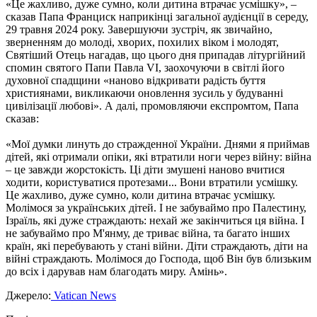
«Це жахливо, дуже сумно, коли дитина втрачає усмішку», –
сказав Папа Франциск наприкінці загальної аудієнції в середу,
29 травня 2024 року. Завершуючи зустріч, як звичайно,
зверненням до молоді, хворих, похилих віком і молодят,
Святіший Отець нагадав, що цього дня припадав літургійний
спомин святого Папи Павла VI, заохочуючи в світлі його
духовної спадщини «наново відкривати радість буття
християнами, викликаючи оновлення зусиль у будуванні
цивілізації любові». А далі, промовляючи експромтом, Папа
сказав:
«Мої думки линуть до стражденної України. Днями я приймав
дітей, які отримали опіки, які втратили ноги через війну: війна
– це завжди жорстокість. Ці діти змушені наново вчитися
ходити, користуватися протезами... Вони втратили усмішку.
Це жахливо, дуже сумно, коли дитина втрачає усмішку.
Молімося за українських дітей. І не забуваймо про Палестину,
Ізраїль, які дуже страждають: нехай же закінчиться ця війна. І
не забуваймо про М'янму, де триває війна, та багато інших
країн, які перебувають у стані війни. Діти страждають, діти на
війні страждають. Молімося до Господа, щоб Він був близьким
до всіх і дарував нам благодать миру. Амінь».
Джерело:
Vatican News