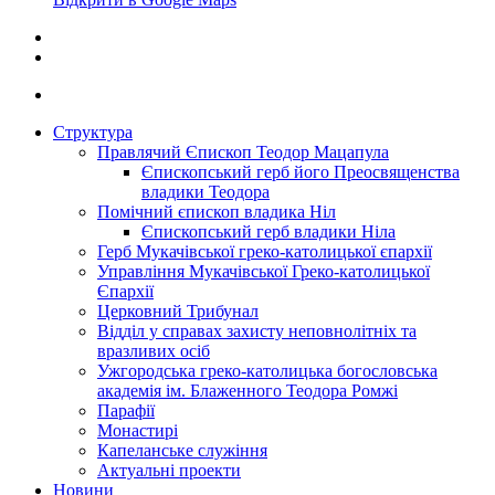
Структура
Правлячий Єпископ Теодор Мацапула
Єпископський герб його Преосвященства
владики Теодора
Помічний єпископ владика Ніл
Єпископський герб владики Ніла
Герб Мукачівської греко-католицької єпархії
Управління Мукачівської Греко-католицької
Єпархії
Церковний Трибунал
Відділ у справах захисту неповнолітніх та
вразливих осіб
Ужгородська греко-католицька богословська
академія ім. Блаженного Теодора Ромжі
Парафії
Монастирі
Капеланське служіння
Актуальні проекти
Новини