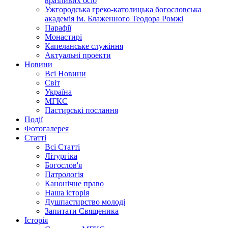
вразливих осіб
Ужгородська греко-католицька богословська
академія ім. Блаженного Теодора Ромжі
Парафії
Монастирі
Капеланське служіння
Актуальні проекти
Новини
Всі Новини
Світ
Україна
МГКЄ
Пастирські послання
Події
Фотогалерея
Статті
Всі Статті
Літургіка
Богослов'я
Патрологія
Канонічне право
Наша історія
Душпастирство молоді
Запитати Священика
Історія