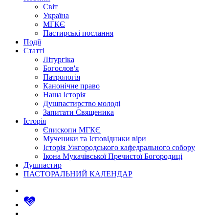
Світ
Україна
МГКЄ
Пастирські послання
Події
Статті
Літургіка
Богослов'я
Патрологія
Канонічне право
Наша історія
Душпастирство молоді
Запитати Священика
Історія
Єпископи МГКЄ
Мученики та Ісповідники віри
Історія Ужгородського кафедрального собору
Ікона Мукачівської Пречистої Богородиці
Душпастир
ПАСТОРАЛЬНИЙ КАЛЕНДАР