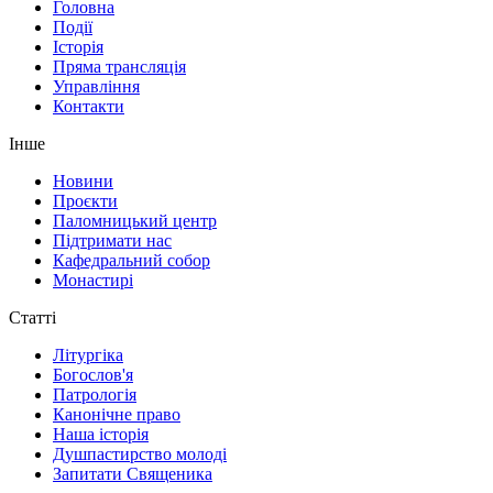
Головна
Події
Історія
Пряма трансляція
Управління
Контакти
Інше
Новини
Проєкти
Паломницький центр
Підтримати нас
Кафедральний собор
Монастирі
Статті
Літургіка
Богослов'я
Патрологія
Канонічне право
Наша історія
Душпастирство молоді
Запитати Священика