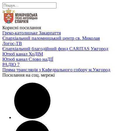
Корисні посилання
Греко-католицьке Закарпаття
Єпархіальний паломницький центр св. Миколая
Логос-ТВ
Єпархіальний благодійний фонд CARITAS Ужгород
Ютюб канал ХоДІМ
Ютюб канал Слово наДІЇ
РАДІО 7
Пряма трансляція з Кафедрального собору м.Ужгород
Посилання на соц. мережі