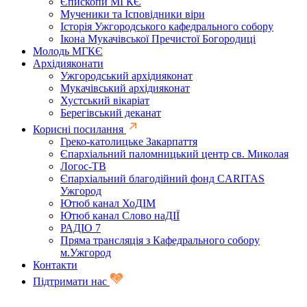
Єпископи МГКЄ
Мученики та Ісповідники віри
Історія Ужгородського кафедрального собору
Ікона Мукачівської Пречистої Богородиці
Молодь МГКЄ
Архідияконати
Ужгородський архідияконат
Мукачівський архідияконат
Хустський вікаріат
Берегівський деканат
Корисні посилання
Греко-католицьке Закарпаття
Єпархіальний паломницький центр св. Миколая
Логос-ТВ
Єпархіальний благодійний фонд CARITAS
Ужгород
Ютюб канал ХоДІМ
Ютюб канал Слово наДІЇ
РАДІО 7
Пряма трансляція з Кафедрального собору
м.Ужгород
Контакти
Підтримати нас