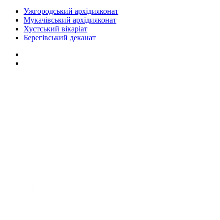
Ужгородський архідияконат
Мукачівський архідияконат
Хустський вікаріат
Берегівський деканат