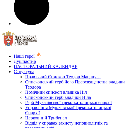
Наші герої
Душпастир
ПАСТОРАЛЬНИЙ КАЛЕНДАР
Структура
Правлячий Єпископ Теодор Мацапула
Єпископський герб його Преосвященства владики
Теодора
Помічний єпископ владика Ніл
Єпископський герб владики Ніла
Герб Мукачівської греко-католицької єпархії
Управління Мукачівської Греко-католицької
Єпархії
Церковний Трибунал
Відділ у справах захисту неповнолітніх та