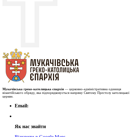
Мукачівська греко-католицька єпархія
— церковно-адміністративна одиниця
візантійського обряду, яка підпорядковується напряму Святому Престолу католицької
церкви.
Email:
Як нас знайти
Відкрити в Google Maps