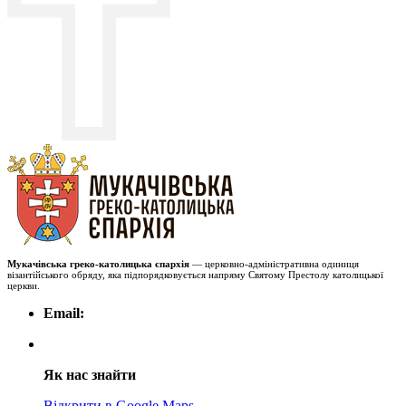
Мукачівська греко-католицька єпархія
— церковно-адміністративна одиниця
візантійського обряду, яка підпорядковується напряму Святому Престолу католицької
церкви.
Email:
Як нас знайти
Відкрити в Google Maps