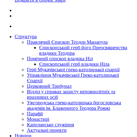
Структура
Правлячий Єпископ Теодор Мацапула
Єпископський герб його Преосвященства
владики Теодора
Помічний єпископ владика Ніл
Єпископський герб владики Ніла
Герб Мукачівської греко-католицької єпархії
Управління Мукачівської Греко-католицької
Єпархії
Церковний Трибунал
Відділ у справах захисту неповнолітніх та
вразливих осіб
Ужгородська греко-католицька богословська
академія ім. Блаженного Теодора Ромжі
Парафії
Монастирі
Капеланське служіння
Актуальні проекти
Новини