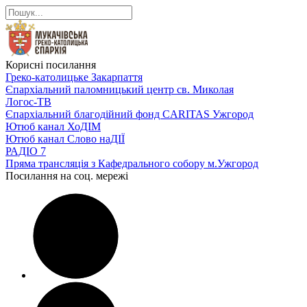
Корисні посилання
Греко-католицьке Закарпаття
Єпархіальний паломницький центр св. Миколая
Логос-ТВ
Єпархіальний благодійний фонд CARITAS Ужгород
Ютюб канал ХоДІМ
Ютюб канал Слово наДІЇ
РАДІО 7
Пряма трансляція з Кафедрального собору м.Ужгород
Посилання на соц. мережі