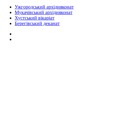
Ужгородський архідияконат
Мукачівський архідияконат
Хустський вікаріат
Берегівський деканат