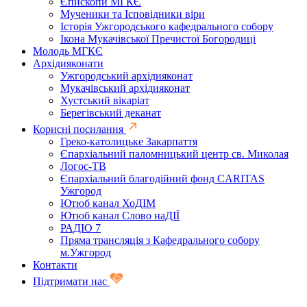
Єпископи МГКЄ
Мученики та Ісповідники віри
Історія Ужгородського кафедрального собору
Ікона Мукачівської Пречистої Богородиці
Молодь МГКЄ
Архідияконати
Ужгородський архідияконат
Мукачівський архідияконат
Хустський вікаріат
Берегівський деканат
Корисні посилання
Греко-католицьке Закарпаття
Єпархіальний паломницький центр св. Миколая
Логос-ТВ
Єпархіальний благодійний фонд CARITAS
Ужгород
Ютюб канал ХоДІМ
Ютюб канал Слово наДІЇ
РАДІО 7
Пряма трансляція з Кафедрального собору
м.Ужгород
Контакти
Підтримати нас