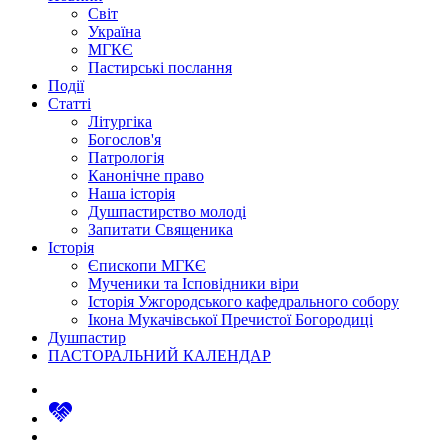
Світ
Україна
МГКЄ
Пастирські послання
Події
Статті
Літургіка
Богослов'я
Патрологія
Канонічне право
Наша історія
Душпастирство молоді
Запитати Священика
Історія
Єпископи МГКЄ
Мученики та Ісповідники віри
Історія Ужгородського кафедрального собору
Ікона Мукачівської Пречистої Богородиці
Душпастир
ПАСТОРАЛЬНИЙ КАЛЕНДАР