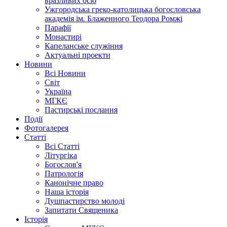
вразливих осіб
Ужгородська греко-католицька богословська
академія ім. Блаженного Теодора Ромжі
Парафії
Монастирі
Капеланське служіння
Актуальні проекти
Новини
Всі Новини
Світ
Україна
МГКЄ
Пастирські послання
Події
Фотогалерея
Статті
Всі Статті
Літургіка
Богослов'я
Патрологія
Канонічне право
Наша історія
Душпастирство молоді
Запитати Священика
Історія