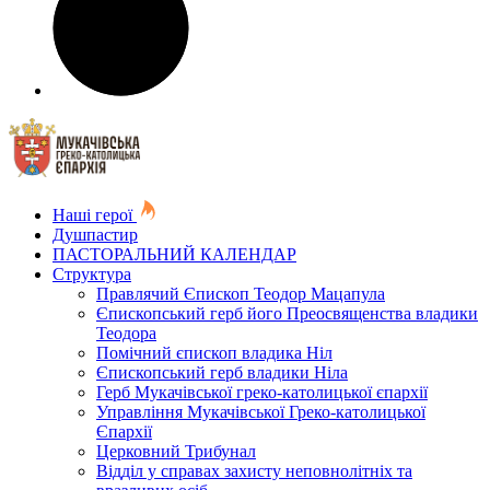
Наші герої
Душпастир
ПАСТОРАЛЬНИЙ КАЛЕНДАР
Структура
Правлячий Єпископ Теодор Мацапула
Єпископський герб його Преосвященства владики
Теодора
Помічний єпископ владика Ніл
Єпископський герб владики Ніла
Герб Мукачівської греко-католицької єпархії
Управління Мукачівської Греко-католицької
Єпархії
Церковний Трибунал
Відділ у справах захисту неповнолітніх та