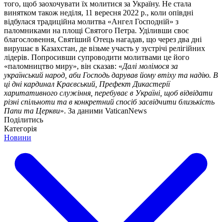
того, щоб заохочувати їх молитися за Україну. Не стала
винятком також неділя, 11 вересня 2022 р., коли опівдні
відбулася традиційна молитва «Ангел Господній» з
паломниками на площі Святого Петра. Уділивши своє
благословення, Святіший Отець нагадав, що через два дні
вирушає в Казахстан, де візьме участь у зустрічі релігійних
лідерів. Попросивши супроводити молитвами це його
«паломництво миру», він сказав: «
Далі молімося за
український народ, аби Господь дарував йому втіху та надію. В
ці дні кардинал Краєвський, Префект Дикастерії
харитативного служіння, перебуває в Україні, щоб відвідати
різні спільноти та в конкретний спосіб засвідчити близькість
Папи та Церкви
». За даними VaticanNews
Поділитись
Категорія
Новини