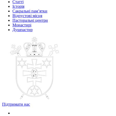
Статті
Історія
Сакральні пам’ятки
Відпустові місця
Пасторальні центри
Монастирі
Душпастир
Підтримати нас