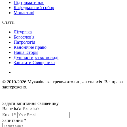
Підтримати нас
Кафедральний собор
Монастирі
Статті
Літургіка
Богослов'я
Патрологія
Канонічне право
Наша історія
Душпастирство молоді
Запитати Священика
© 2010-2026
Мукачівська греко-католицька єпархія.
Всі права
застережено.
Задати запитання священику
Ваше ім'я
Email
*
Запитання
*