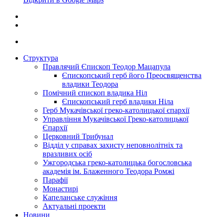
Структура
Правлячий Єпископ Теодор Мацапула
Єпископський герб його Преосвященства
владики Теодора
Помічний єпископ владика Ніл
Єпископський герб владики Ніла
Герб Мукачівської греко-католицької єпархії
Управління Мукачівської Греко-католицької
Єпархії
Церковний Трибунал
Відділ у справах захисту неповнолітніх та
вразливих осіб
Ужгородська греко-католицька богословська
академія ім. Блаженного Теодора Ромжі
Парафії
Монастирі
Капеланське служіння
Актуальні проекти
Новини