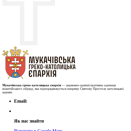
Мукачівська греко-католицька єпархія
— церковно-адміністративна одиниця
візантійського обряду, яка підпорядковується напряму Святому Престолу католицької
церкви.
Email:
Як нас знайти
Відкрити в Google Maps