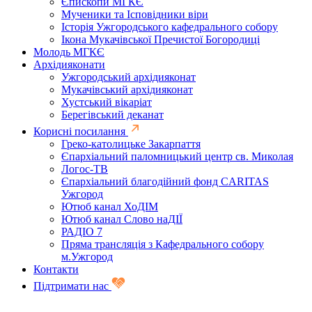
Єпископи МГКЄ
Мученики та Ісповідники віри
Історія Ужгородського кафедрального собору
Ікона Мукачівської Пречистої Богородиці
Молодь МГКЄ
Архідияконати
Ужгородський архідияконат
Мукачівський архідияконат
Хустський вікаріат
Берегівський деканат
Корисні посилання
Греко-католицьке Закарпаття
Єпархіальний паломницький центр св. Миколая
Логос-ТВ
Єпархіальний благодійний фонд CARITAS
Ужгород
Ютюб канал ХоДІМ
Ютюб канал Слово наДІЇ
РАДІО 7
Пряма трансляція з Кафедрального собору
м.Ужгород
Контакти
Підтримати нас