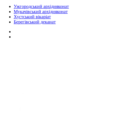
Ужгородський архідияконат
Мукачівський архідияконат
Хустський вікаріат
Берегівський деканат