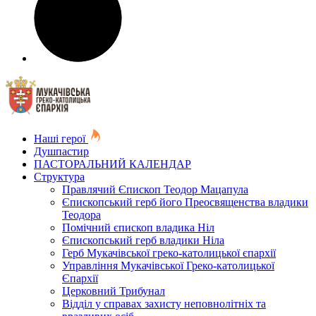
Наші герої
Душпастир
ПАСТОРАЛЬНИЙ КАЛЕНДАР
Структура
Правлячий Єпископ Теодор Мацапула
Єпископський герб його Преосвященства владики
Теодора
Помічний єпископ владика Ніл
Єпископський герб владики Ніла
Герб Мукачівської греко-католицької єпархії
Управління Мукачівської Греко-католицької
Єпархії
Церковний Трибунал
Відділ у справах захисту неповнолітніх та