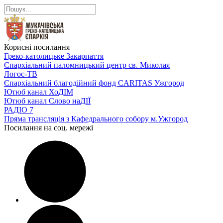
Корисні посилання
Греко-католицьке Закарпаття
Єпархіальний паломницький центр св. Миколая
Логос-ТВ
Єпархіальний благодійний фонд CARITAS Ужгород
Ютюб канал ХоДІМ
Ютюб канал Слово наДІЇ
РАДІО 7
Пряма трансляція з Кафедрального собору м.Ужгород
Посилання на соц. мережі