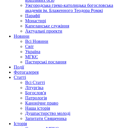
вразливих осіб
Ужгородська греко-католицька богословська
академія ім. Блаженного Теодора Ромжі
Парафії
Монастирі
Капеланське служіння
Актуальні проекти
Новини
Всі Новини
Світ
Україна
МГКЄ
Пастирські послання
Події
Фотогалерея
Статті
Всі Статті
Літургіка
Богослов'я
Патрологія
Канонічне право
Наша історія
Душпастирство молоді
Запитати Священика
Історія