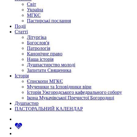
Світ
Україна
МГКЄ
Пастирські послання
Події
Статті
Літургіка
Богослов'я
Патрологія
Канонічне право
Наша історія
Душпастирство молоді
Запитати Священика
Історія
Єпископи МГКЄ
Мученики та Ісповідники віри
Історія Ужгородського кафедрального собору
Ікона Мукачівської Пречистої Богородиці
Душпастир
ПАСТОРАЛЬНИЙ КАЛЕНДАР