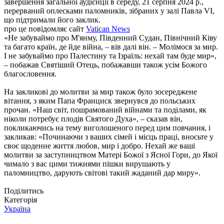
завершення загальної аудієнції в середу, 21 серпня 2024 р.,
перерваний оплесками паломників, зібраних у залі Павла VI,
що підтримали його заклик.
про це повідомляє сайт
Vatican News
«Не забуваймо про М'янму, Південний Судан, Північний Ківу
та багато країн, де йде війна, – вів далі він. – Молімося за мир.
І не забуваймо про Палестину та Ізраїль: нехай там буде мир»,
– побажав Святіший Отець, побажавши також усім Божого
благословення.
На закликові до молитви за мир також було зосереджене
вітання, з яким Папа Франциск звернувся до польських
прочан. «Наш світ, пошрамований війнами та поділами, як
ніколи потребує плодів Святого Духа», – сказав він,
покликаючись на тему виголошеного перед цим повчання, і
закликав: «Починаючи з ваших сімей і місць праці, вносьте у
своє щоденне життя любов, мир і добро. Нехай же ваші
молитви за заступництвом Матері Божої з Ясної Гори, до Якої
чимало з вас цими тижнями пішки вирушають у
паломництво, дарують світові такий жаданий дар миру».
Поділитись
Категорія
Україна