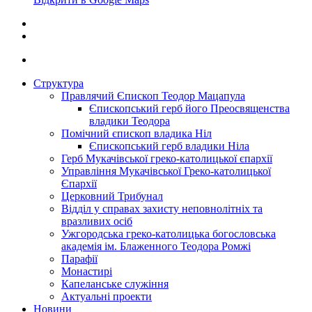
Структура
Правлячий Єпископ Теодор Мацапула
Єпископський герб його Преосвященства
владики Теодора
Помічний єпископ владика Ніл
Єпископський герб владики Ніла
Герб Мукачівської греко-католицької єпархії
Управління Мукачівської Греко-католицької
Єпархії
Церковний Трибунал
Відділ у справах захисту неповнолітніх та
вразливих осіб
Ужгородська греко-католицька богословська
академія ім. Блаженного Теодора Ромжі
Парафії
Монастирі
Капеланське служіння
Актуальні проекти
Новини