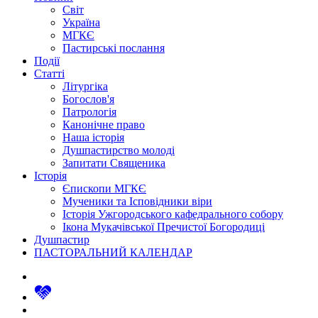
Світ
Україна
МГКЄ
Пастирські послання
Події
Статті
Літургіка
Богослов'я
Патрологія
Канонічне право
Наша історія
Душпастирство молоді
Запитати Священика
Історія
Єпископи МГКЄ
Мученики та Ісповідники віри
Історія Ужгородського кафедрального собору
Ікона Мукачівської Пречистої Богородиці
Душпастир
ПАСТОРАЛЬНИЙ КАЛЕНДАР