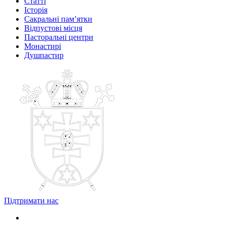
Статті
Історія
Сакральні пам’ятки
Відпустові місця
Пасторальні центри
Монастирі
Душпастир
Підтримати нас