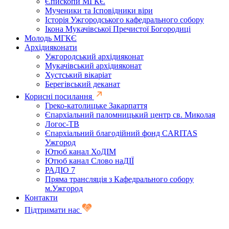
Єпископи МГКЄ
Мученики та Ісповідники віри
Історія Ужгородського кафедрального собору
Ікона Мукачівської Пречистої Богородиці
Молодь МГКЄ
Архідияконати
Ужгородський архідияконат
Мукачівський архідияконат
Хустський вікаріат
Берегівський деканат
Корисні посилання
Греко-католицьке Закарпаття
Єпархіальний паломницький центр св. Миколая
Логос-ТВ
Єпархіальний благодійний фонд CARITAS
Ужгород
Ютюб канал ХоДІМ
Ютюб канал Слово наДІЇ
РАДІО 7
Пряма трансляція з Кафедрального собору
м.Ужгород
Контакти
Підтримати нас