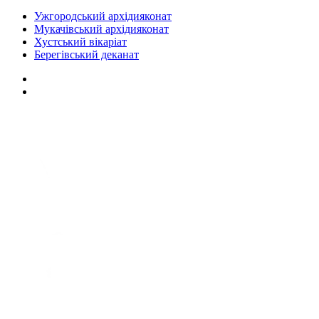
Ужгородський архідияконат
Мукачівський архідияконат
Хустський вікаріат
Берегівський деканат