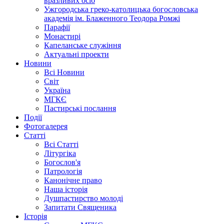
вразливих осіб
Ужгородська греко-католицька богословська
академія ім. Блаженного Теодора Ромжі
Парафії
Монастирі
Капеланське служіння
Актуальні проекти
Новини
Всі Новини
Світ
Україна
МГКЄ
Пастирські послання
Події
Фотогалерея
Статті
Всі Статті
Літургіка
Богослов'я
Патрологія
Канонічне право
Наша історія
Душпастирство молоді
Запитати Священика
Історія