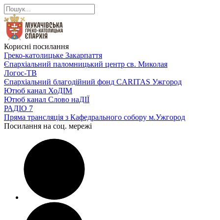
Корисні посилання
Греко-католицьке Закарпаття
Єпархіальний паломницький центр св. Миколая
Логос-ТВ
Єпархіальний благодійний фонд CARITAS Ужгород
Ютюб канал ХоДІМ
Ютюб канал Слово наДІЇ
РАДІО 7
Пряма трансляція з Кафедрального собору м.Ужгород
Посилання на соц. мережі