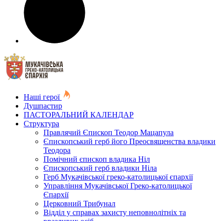
Наші герої
Душпастир
ПАСТОРАЛЬНИЙ КАЛЕНДАР
Структура
Правлячий Єпископ Теодор Мацапула
Єпископський герб його Преосвященства владики
Теодора
Помічний єпископ владика Ніл
Єпископський герб владики Ніла
Герб Мукачівської греко-католицької єпархії
Управління Мукачівської Греко-католицької
Єпархії
Церковний Трибунал
Відділ у справах захисту неповнолітніх та