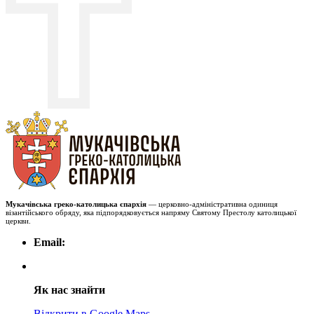
Мукачівська греко-католицька єпархія
— церковно-адміністративна одиниця
візантійського обряду, яка підпорядковується напряму Святому Престолу католицької
церкви.
Email:
Як нас знайти
Відкрити в Google Maps