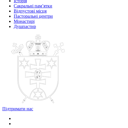
Історія
Сакральні пам’ятки
Відпустові місця
Пасторальні центри
Монастирі
Душпастир
Підтримати нас