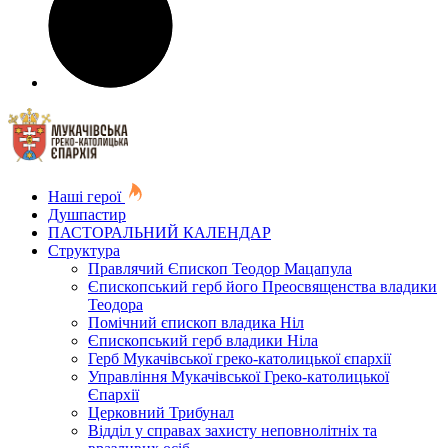
Наші герої
Душпастир
ПАСТОРАЛЬНИЙ КАЛЕНДАР
Структура
Правлячий Єпископ Теодор Мацапула
Єпископський герб його Преосвященства владики
Теодора
Помічний єпископ владика Ніл
Єпископський герб владики Ніла
Герб Мукачівської греко-католицької єпархії
Управління Мукачівської Греко-католицької
Єпархії
Церковний Трибунал
Відділ у справах захисту неповнолітніх та