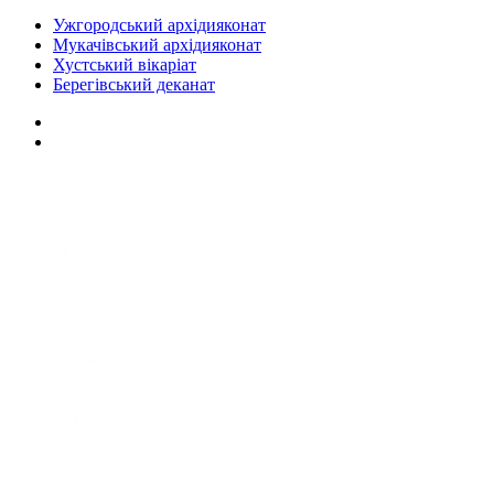
Ужгородський архідияконат
Мукачівський архідияконат
Хустський вікаріат
Берегівський деканат