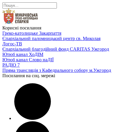
Корисні посилання
Греко-католицьке Закарпаття
Єпархіальний паломницький центр св. Миколая
Логос-ТВ
Єпархіальний благодійний фонд CARITAS Ужгород
Ютюб канал ХоДІМ
Ютюб канал Слово наДІЇ
РАДІО 7
Пряма трансляція з Кафедрального собору м.Ужгород
Посилання на соц. мережі