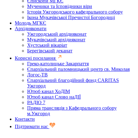
Єпископи МГКЄ
Мученики та Ісповідники віри
Історія Ужгородського кафедрального собору
Ікона Мукачівської Пречистої Богородиці
Молодь МГКЄ
Архідияконати
Ужгородський архідияконат
Мукачівський архідияконат
Хустський вікаріат
Берегівський деканат
Корисні посилання
Греко-католицьке Закарпаття
Єпархіальний паломницький центр св. Миколая
Логос-ТВ
Єпархіальний благодійний фонд CARITAS
Ужгород
Ютюб канал ХоДІМ
Ютюб канал Слово наДІЇ
РАДІО 7
Пряма трансляція з Кафедрального собору
м.Ужгород
Контакти
Підтримати нас