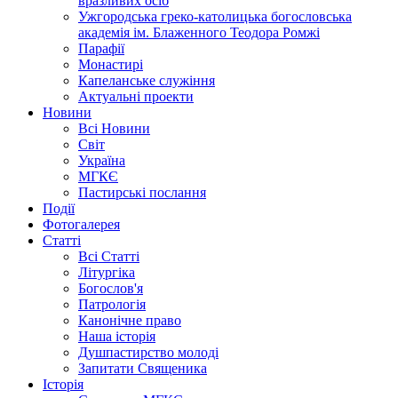
вразливих осіб
Ужгородська греко-католицька богословська
академія ім. Блаженного Теодора Ромжі
Парафії
Монастирі
Капеланське служіння
Актуальні проекти
Новини
Всі Новини
Світ
Україна
МГКЄ
Пастирські послання
Події
Фотогалерея
Статті
Всі Статті
Літургіка
Богослов'я
Патрологія
Канонічне право
Наша історія
Душпастирство молоді
Запитати Священика
Історія