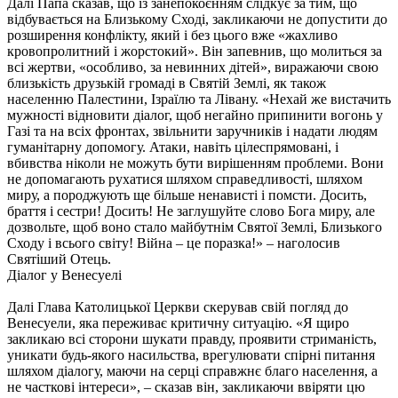
Далі Папа сказав, що із занепокоєнням слідкує за тим, що
відбувається на Близькому Сході, закликаючи не допустити до
розширення конфлікту, який і без цього вже «жахливо
кровопролитний і жорстокий». Він запевнив, що молиться за
всі жертви, «особливо, за невинних дітей», виражаючи свою
близькість друзькій громаді в Святій Землі, як також
населенню Палестини, Ізраїлю та Лівану. «Нехай же вистачить
мужності відновити діалог, щоб негайно припинити вогонь у
Газі та на всіх фронтах, звільнити заручників і надати людям
гуманітарну допомогу. Атаки, навіть цілеспрямовані, і
вбивства ніколи не можуть бути вирішенням проблеми. Вони
не допомагають рухатися шляхом справедливості, шляхом
миру, а породжують ще більше ненависті і помсти. Досить,
браття і сестри! Досить! Не заглушуйте слово Бога миру, але
дозвольте, щоб воно стало майбутнім Святої Землі, Близького
Сходу і всього світу! Війна – це поразка!» – наголосив
Святіший Отець.
Діалог у Венесуелі
Далі Глава Католицької Церкви скерував свій погляд до
Венесуели, яка переживає критичну ситуацію. «Я щиро
закликаю всі сторони шукати правду, проявити стриманість,
уникати будь-якого насильства, врегулювати спірні питання
шляхом діалогу, маючи на серці справжнє благо населення, а
не часткові інтереси», – сказав він, закликаючи ввіряти цю