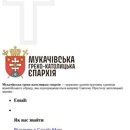
Мукачівська греко-католицька єпархія
— церковно-адміністративна одиниця
візантійського обряду, яка підпорядковується напряму Святому Престолу католицької
церкви.
Email:
Як нас знайти
Відкрити в Google Maps