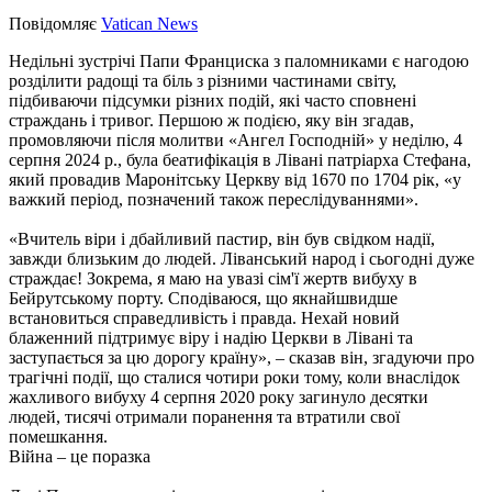
Повідомляє
Vatican News
Недільні зустрічі Папи Франциска з паломниками є нагодою
розділити радощі та біль з різними частинами світу,
підбиваючи підсумки різних подій, які часто сповнені
страждань і тривог. Першою ж подією, яку він згадав,
промовляючи після молитви «Ангел Господній» у неділю, 4
серпня 2024 р., була беатифікація в Лівані патріарха Стефана,
який провадив Маронітську Церкву від 1670 по 1704 рік, «у
важкий період, позначений також переслідуваннями».
«Вчитель віри і дбайливий пастир, він був свідком надії,
завжди близьким до людей. Ліванський народ і сьогодні дуже
страждає! Зокрема, я маю на увазі сім'ї жертв вибуху в
Бейрутському порту. Сподіваюся, що якнайшвидше
встановиться справедливість і правда. Нехай новий
блаженний підтримує віру і надію Церкви в Лівані та
заступається за цю дорогу країну», – сказав він, згадуючи про
трагічні події, що сталися чотири роки тому, коли внаслідок
жахливого вибуху 4 серпня 2020 року загинуло десятки
людей, тисячі отримали поранення та втратили свої
помешкання.
Війна – це поразка