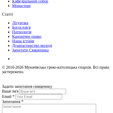
Кафедральний собор
Монастирі
Статті
Літургіка
Богослов'я
Патрологія
Канонічне право
Наша історія
Душпастирство молоді
Запитати Священика
© 2010-2026
Мукачівська греко-католицька єпархія.
Всі права
застережено.
Задати запитання священику
Ваше ім'я
Email
*
Запитання
*