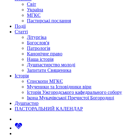
Світ
Україна
МГКЄ
Пастирські послання
Події
Статті
Літургіка
Богослов'я
Патрологія
Канонічне право
Наша історія
Душпастирство молоді
Запитати Священика
Історія
Єпископи МГКЄ
Мученики та Ісповідники віри
Історія Ужгородського кафедрального собору
Ікона Мукачівської Пречистої Богородиці
Душпастир
ПАСТОРАЛЬНИЙ КАЛЕНДАР