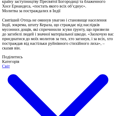
країну заступництву Пресвятої Богородиці та блаженного
Хосе Ернандеса, «постать якого всіх об’єднує».
Молитва за постраждалих в Індії
Святіший Отець не оминув увагою і становище населення
Індії, зокрема, штату Керала, що страждає від наслідків
мусонних дощів, які спричинили зсуви ґрунту, що призвели
до загибелі людей і значної матеріальної шкоди. «Заохочую вас
приєднатися до моїх молитов за тих, хто загинув, і за всіх, хто
постраждав від настільки руйнівного стихійного лиха», –
сказав він.
Поділитись
Категорія
Світ