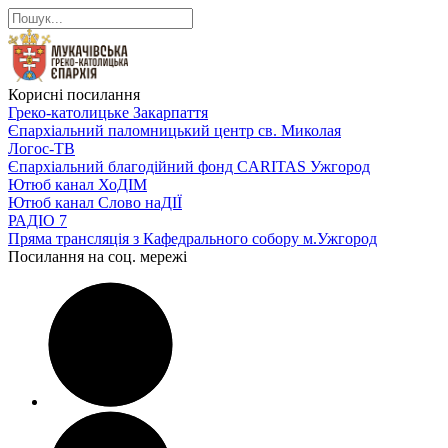
Корисні посилання
Греко-католицьке Закарпаття
Єпархіальний паломницький центр св. Миколая
Логос-ТВ
Єпархіальний благодійний фонд CARITAS Ужгород
Ютюб канал ХоДІМ
Ютюб канал Слово наДІЇ
РАДІО 7
Пряма трансляція з Кафедрального собору м.Ужгород
Посилання на соц. мережі