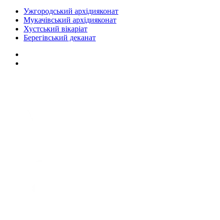
Ужгородський архідияконат
Мукачівський архідияконат
Хустський вікаріат
Берегівський деканат