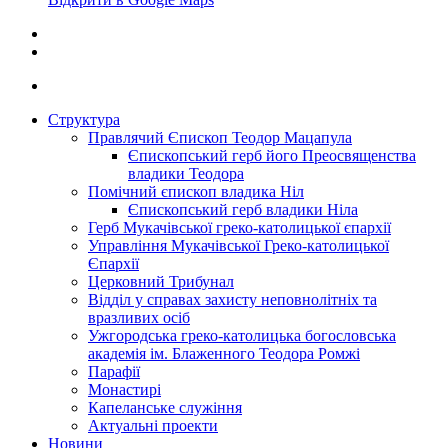
Структура
Правлячий Єпископ Теодор Мацапула
Єпископський герб його Преосвященства
владики Теодора
Помічний єпископ владика Ніл
Єпископський герб владики Ніла
Герб Мукачівської греко-католицької єпархії
Управління Мукачівської Греко-католицької
Єпархії
Церковний Трибунал
Відділ у справах захисту неповнолітніх та
вразливих осіб
Ужгородська греко-католицька богословська
академія ім. Блаженного Теодора Ромжі
Парафії
Монастирі
Капеланське служіння
Актуальні проекти
Новини