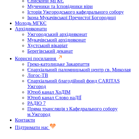
Єпископи МГКЄ
Мученики та Ісповідники віри
Історія Ужгородського кафедрального собору
Ікона Мукачівської Пречистої Богородиці
Молодь МГКЄ
Архідияконати
Ужгородський архідияконат
Мукачівський архідияконат
Хустський вікаріат
Берегівський деканат
Корисні посилання
Греко-католицьке Закарпаття
Єпархіальний паломницький центр св. Миколая
Логос-ТВ
Єпархіальний благодійний фонд CARITAS
Ужгород
Ютюб канал ХоДІМ
Ютюб канал Слово наДІЇ
РАДІО 7
Пряма трансляція з Кафедрального собору
м.Ужгород
Контакти
Підтримати нас