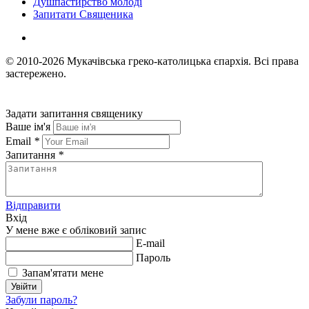
Душпастирство молоді
Запитати Священика
© 2010-2026
Мукачівська греко-католицька єпархія.
Всі права
застережено.
Задати запитання священику
Ваше ім'я
Email
*
Запитання
*
Відправити
Вхід
У мене вже є обліковий запис
E-mail
Пароль
Запам'ятати мене
Увійти
Забули пароль?