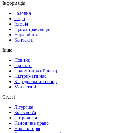
Інформація
Головна
Події
Історія
Пряма трансляція
Управління
Контакти
Інше
Новини
Проєкти
Паломницький центр
Підтримати нас
Кафедральний собор
Монастирі
Статті
Літургіка
Богослов'я
Патрологія
Канонічне право
Наша історія