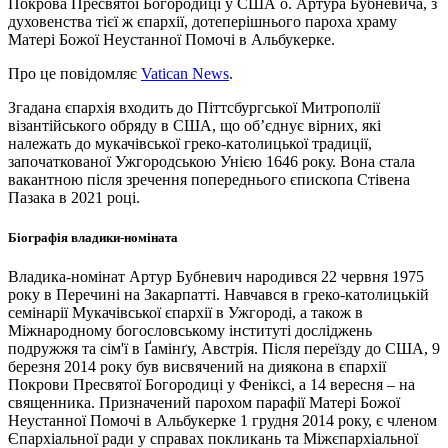
Покрова Пресвятої Богородиці у США о. Артура Бубневича, з
духовенства тієї ж єпархії, дотеперішнього пароха храму
Матері Божої Неустанної Помочі в Альбукерке.
Про це повідомляє
Vatican News
.
Згадана єпархія входить до Піттсбургської Митрополії
візантійського обряду в США, що об’єднує вірних, які
належать до мукачівської греко-католицької традиції,
започаткованої Ужгородською Унією 1646 року. Вона стала
вакантною після зречення попереднього єпископа Стівена
Пазака в 2021 році.
Біографія владики-номіната
Владика-номінат Артур Бубневич народився 22 червня 1975
року в Перечині на Закарпатті. Навчався в греко-католицькій
семінарії Мукачівської єпархії в Ужгороді, а також в
Міжнародному богословському інституті досліджень
подружжя та сім'ї в Ґамінґу, Австрія. Після переїзду до США, 9
березня 2014 року був висвячений на диякона в єпархії
Покрови Пресвятої Богородиці у Феніксі, а 14 вересня – на
священника. Призначений парохом парафії Матері Божої
Неустанної Помочі в Альбукерке 1 грудня 2014 року, є членом
Єпархіальної ради у справах покликань та Міжєпархіальної