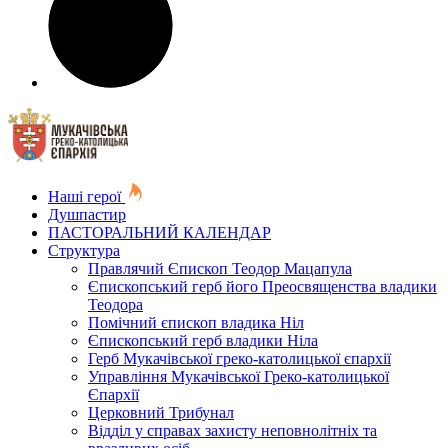
Наші герої
Душпастир
ПАСТОРАЛЬНИЙ КАЛЕНДАР
Структура
Правлячий Єпископ Теодор Мацапула
Єпископський герб його Преосвященства владики
Теодора
Помічний єпископ владика Ніл
Єпископський герб владики Ніла
Герб Мукачівської греко-католицької єпархії
Управління Мукачівської Греко-католицької
Єпархії
Церковний Трибунал
Відділ у справах захисту неповнолітніх та