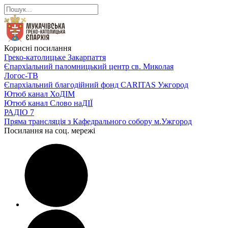
Корисні посилання
Греко-католицьке Закарпаття
Єпархіальний паломницький центр св. Миколая
Логос-ТВ
Єпархіальний благодійний фонд CARITAS Ужгород
Ютюб канал ХоДІМ
Ютюб канал Слово наДІЇ
РАДІО 7
Пряма трансляція з Кафедрального собору м.Ужгород
Посилання на соц. мережі