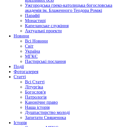
вразливих осіб
Ужгородська греко-католицька богословська
академія ім. Блаженного Теодора Ромжі
Парафії
Монастирі
Капеланське служіння
Актуальні проекти
Новини
Всі Новини
Світ
Україна
МГКЄ
Пастирські послання
Події
Фотогалерея
Статті
Всі Статті
Літургіка
Богослов'я
Патрологія
Канонічне право
Наша історія
Душпастирство молоді
Запитати Священика
Історія