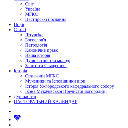
Світ
Україна
МГКЄ
Пастирські послання
Події
Статті
Літургіка
Богослов'я
Патрологія
Канонічне право
Наша історія
Душпастирство молоді
Запитати Священика
Історія
Єпископи МГКЄ
Мученики та Ісповідники віри
Історія Ужгородського кафедрального собору
Ікона Мукачівської Пречистої Богородиці
Душпастир
ПАСТОРАЛЬНИЙ КАЛЕНДАР