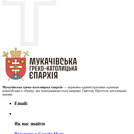
Мукачівська греко-католицька єпархія
— церковно-адміністративна одиниця
візантійського обряду, яка підпорядковується напряму Святому Престолу католицької
церкви.
Email:
Як нас знайти
Відкрити в Google Maps