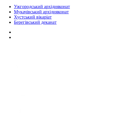
Ужгородський архідияконат
Мукачівський архідияконат
Хустський вікаріат
Берегівський деканат