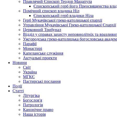
Правлячий Єпископ Теодор Мацапула
Єпископський герб його Преосвященства вла
Помічний єпископ владика Ніл
Єпископський герб владики Ніла
Герб Мукачівської греко-католицької єпархії
Управління Мукачівської Греко-католицької Єпархії
Церковний Трибунал
Відділ у справах захисту неповнолітніх та вразливих
Ужгородська греко-католицька богословська академ
Парафії
Монастирі
Капеланське служіння
Актуальні проекти
Новини
Світ
Україна
МГКЄ
Пастирські послання
Події
Статті
Літургіка
Богослов'я
Патрологія
Канонічне право
Наша історія