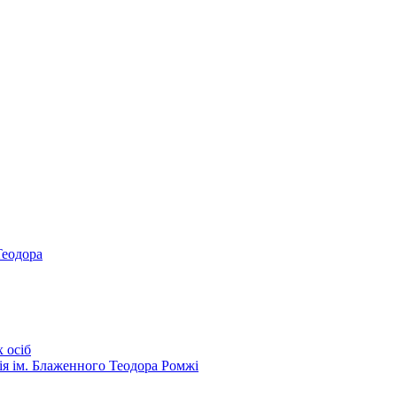
Теодора
 осіб
ія ім. Блаженного Теодора Ромжі