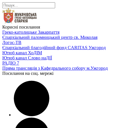
Корисні посилання
Греко-католицьке Закарпаття
Єпархіальний паломницький центр св. Миколая
Логос-ТВ
Єпархіальний благодійний фонд CARITAS Ужгород
Ютюб канал ХоДІМ
Ютюб канал Слово наДІЇ
РАДІО 7
Пряма трансляція з Кафедрального собору м.Ужгород
Посилання на соц. мережі