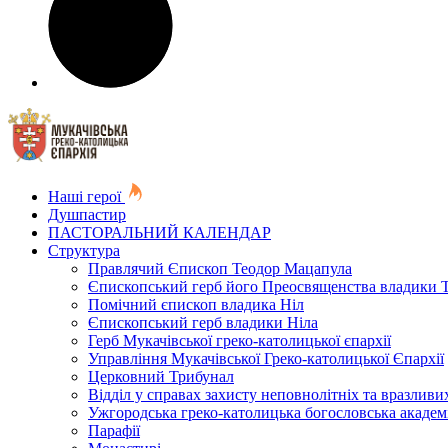
Наші герої
Душпастир
ПАСТОРАЛЬНИЙ КАЛЕНДАР
Структура
Правлячий Єпископ Теодор Мацапула
Єпископський герб його Преосвященства владики 
Помічний єпископ владика Ніл
Єпископський герб владики Ніла
Герб Мукачівської греко-католицької єпархії
Управління Мукачівської Греко-католицької Єпархії
Церковний Трибунал
Відділ у справах захисту неповнолітніх та вразливих
Ужгородська греко-католицька богословська академ
Парафії