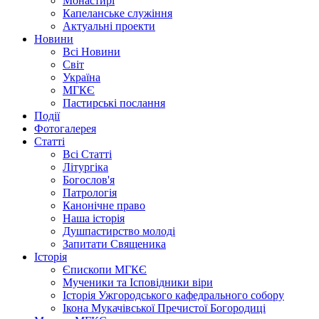
Монастирі
Капеланське служіння
Актуальні проекти
Новини
Всі Новини
Світ
Україна
МГКЄ
Пастирські послання
Події
Фотогалерея
Статті
Всі Статті
Літургіка
Богослов'я
Патрологія
Канонічне право
Наша історія
Душпастирство молоді
Запитати Священика
Історія
Єпископи МГКЄ
Мученики та Ісповідники віри
Історія Ужгородського кафедрального собору
Ікона Мукачівської Пречистої Богородиці