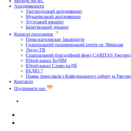
Молодь МГКЄ
Архідияконати
Ужгородський архідияконат
Мукачівський архідияконат
Хустський вікаріат
Берегівський деканат
Корисні посилання
Греко-католицьке Закарпаття
Єпархіальний паломницький центр св. Миколая
Логос-ТВ
Єпархіальний благодійний фонд CARITAS Ужгоро
Ютюб канал ХоДІМ
Ютюб канал Слово наДІЇ
РАДІО 7
Пряма трансляція з Кафедрального собору м.Ужгор
Контакти
Підтримати нас
Задати запитання священику