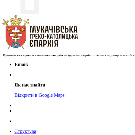
Мукачівська греко-католицька єпархія
— церковно-адміністративна одиниця візантійськ
Email:
Як нас знайти
Відкрити в Google Maps
Структура