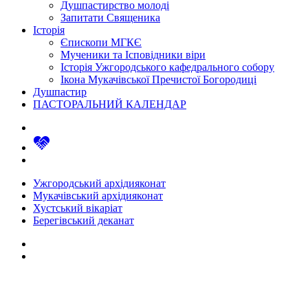
Душпастирство молоді
Запитати Священика
Історія
Єпископи МГКЄ
Мученики та Ісповідники віри
Історія Ужгородського кафедрального собору
Ікона Мукачівської Пречистої Богородиці
Душпастир
ПАСТОРАЛЬНИЙ КАЛЕНДАР
Ужгородський архідияконат
Мукачівський архідияконат
Хустський вікаріат
Берегівський деканат