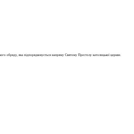
ого обряду, яка підпорядковується напряму Святому Престолу католицької церкви.