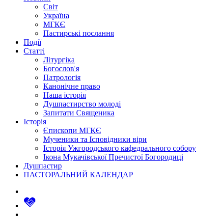
Світ
Україна
МГКЄ
Пастирські послання
Події
Статті
Літургіка
Богослов'я
Патрологія
Канонічне право
Наша історія
Душпастирство молоді
Запитати Священика
Історія
Єпископи МГКЄ
Мученики та Ісповідники віри
Історія Ужгородського кафедрального собору
Ікона Мукачівської Пречистої Богородиці
Душпастир
ПАСТОРАЛЬНИЙ КАЛЕНДАР