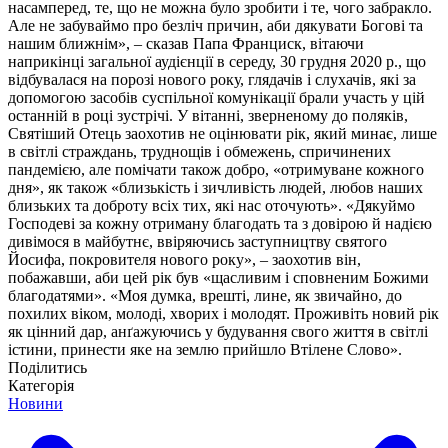
насамперед, те, що не можна було зробити і те, чого забракло.
Але не забуваймо про безліч причин, аби дякувати Богові та
нашим ближнім», – сказав Папа Франциск, вітаючи
наприкінці загальної аудієнції в середу, 30 грудня 2020 р., що
відбувалася на порозі нового року, глядачів і слухачів, які за
допомогою засобів суспільної комунікації брали участь у цій
останній в році зустрічі. У вітанні, зверненому до поляків,
Святіший Отець заохотив не оцінювати рік, який минає, лише
в світлі страждань, труднощів і обмежень, спричинених
пандемією, але помічати також добро, «отримуване кожного
дня», як також «близькість і зичливість людей, любов наших
близьких та доброту всіх тих, які нас оточують». «Дякуймо
Господеві за кожну отриману благодать та з довірою й надією
дивімося в майбутнє, ввіряючись заступництву святого
Йосифа, покровителя нового року», – заохотив він,
побажавши, аби цей рік був «щасливим і сповненим Божими
благодатями». «Моя думка, врешті, лине, як звичайно, до
похилих віком, молоді, хворих і молодят. Проживіть новий рік
як цінний дар, анґажуючись у будування свого життя в світлі
істини, принести яке на землю прийшло Втілене Слово».
Поділитись
Категорія
Новини