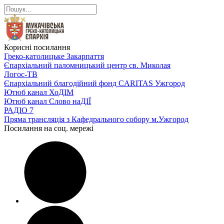
Корисні посилання
Греко-католицьке Закарпаття
Єпархіальний паломницький центр св. Миколая
Логос-ТВ
Єпархіальний благодійний фонд CARITAS Ужгород
Ютюб канал ХоДІМ
Ютюб канал Слово наДІЇ
РАДІО 7
Пряма трансляція з Кафедрального собору м.Ужгород
Посилання на соц. мережі