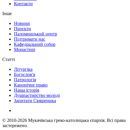
Контакти
Інше
Новини
Проєкти
Паломницький центр
Підтримати нас
Кафедральний собор
Монастирі
Статті
Літургіка
Богослов'я
Патрологія
Канонічне право
Наша історія
Душпастирство молоді
Запитати Священика
© 2010-2026
Мукачівська греко-католицька єпархія.
Всі права
застережено.