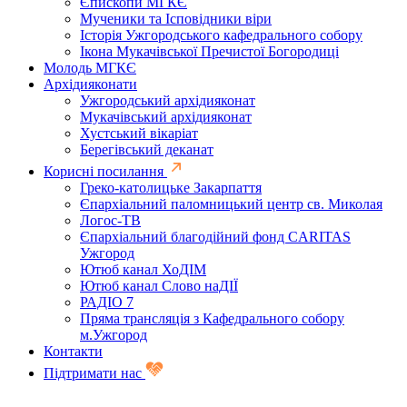
Єпископи МГКЄ
Мученики та Ісповідники віри
Історія Ужгородського кафедрального собору
Ікона Мукачівської Пречистої Богородиці
Молодь МГКЄ
Архідияконати
Ужгородський архідияконат
Мукачівський архідияконат
Хустський вікаріат
Берегівський деканат
Корисні посилання
Греко-католицьке Закарпаття
Єпархіальний паломницький центр св. Миколая
Логос-ТВ
Єпархіальний благодійний фонд CARITAS
Ужгород
Ютюб канал ХоДІМ
Ютюб канал Слово наДІЇ
РАДІО 7
Пряма трансляція з Кафедрального собору
м.Ужгород
Контакти
Підтримати нас