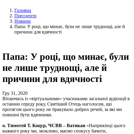
Головна
Пресцентр
Новини
Папа: У році, що минає, були не лише труднощі, але й
причини для вдячності
Папа: У році, що минає, були
не лише труднощі, але й
причини для вдячності
Гру 31, 2020
Вітаючись із «віртуальними» учасниками загальної аудієнції в
останню середу року, Святіший Отець наголосив, що
протягом цього року не бракувало добрих речей, за які ми
повинні бути вдячними.
о. Тимотей Т. Коцур, ЧСВВ – Ватикан
«Наприкінці цього
важкого року ми, можливо, маємо спокусу бачити,