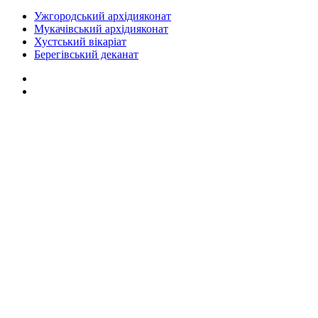
Ужгородський архідияконат
Мукачівський архідияконат
Хустський вікаріат
Берегівський деканат