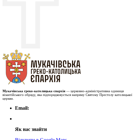
Мукачівська греко-католицька єпархія
— церковно-адміністративна одиниця
візантійського обряду, яка підпорядковується напряму Святому Престолу католицької
церкви.
Email:
Як нас знайти
Відкрити в Google Maps