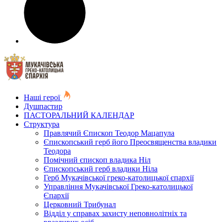
Наші герої
Душпастир
ПАСТОРАЛЬНИЙ КАЛЕНДАР
Структура
Правлячий Єпископ Теодор Мацапула
Єпископський герб його Преосвященства владики
Теодора
Помічний єпископ владика Ніл
Єпископський герб владики Ніла
Герб Мукачівської греко-католицької єпархії
Управління Мукачівської Греко-католицької
Єпархії
Церковний Трибунал
Відділ у справах захисту неповнолітніх та