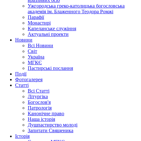
вразливих осіб
Ужгородська греко-католицька богословська
академія ім. Блаженного Теодора Ромжі
Парафії
Монастирі
Капеланське служіння
Актуальні проекти
Новини
Всі Новини
Світ
Україна
МГКЄ
Пастирські послання
Події
Фотогалерея
Статті
Всі Статті
Літургіка
Богослов'я
Патрологія
Канонічне право
Наша історія
Душпастирство молоді
Запитати Священика
Історія