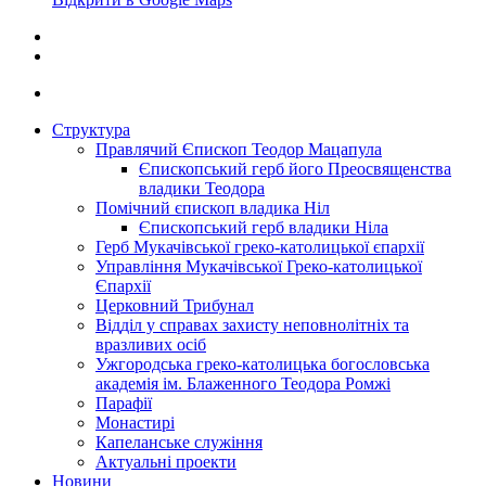
Структура
Правлячий Єпископ Теодор Мацапула
Єпископський герб його Преосвященства
владики Теодора
Помічний єпископ владика Ніл
Єпископський герб владики Ніла
Герб Мукачівської греко-католицької єпархії
Управління Мукачівської Греко-католицької
Єпархії
Церковний Трибунал
Відділ у справах захисту неповнолітніх та
вразливих осіб
Ужгородська греко-католицька богословська
академія ім. Блаженного Теодора Ромжі
Парафії
Монастирі
Капеланське служіння
Актуальні проекти
Новини