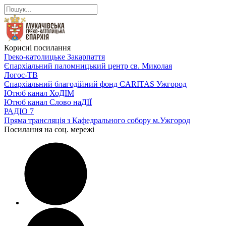
Корисні посилання
Греко-католицьке Закарпаття
Єпархіальний паломницький центр св. Миколая
Логос-ТВ
Єпархіальний благодійний фонд CARITAS Ужгород
Ютюб канал ХоДІМ
Ютюб канал Слово наДІЇ
РАДІО 7
Пряма трансляція з Кафедрального собору м.Ужгород
Посилання на соц. мережі