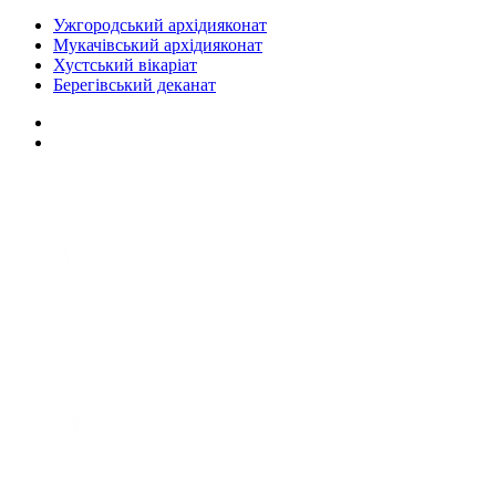
Ужгородський архідияконат
Мукачівський архідияконат
Хустський вікаріат
Берегівський деканат