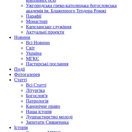
вразливих осіб
Ужгородська греко-католицька богословська
академія ім. Блаженного Теодора Ромжі
Парафії
Монастирі
Капеланське служіння
Актуальні проекти
Новини
Всі Новини
Світ
Україна
МГКЄ
Пастирські послання
Події
Фотогалерея
Статті
Всі Статті
Літургіка
Богослов'я
Патрологія
Канонічне право
Наша історія
Душпастирство молоді
Запитати Священика
Історія