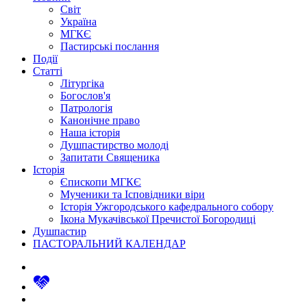
Світ
Україна
МГКЄ
Пастирські послання
Події
Статті
Літургіка
Богослов'я
Патрологія
Канонічне право
Наша історія
Душпастирство молоді
Запитати Священика
Історія
Єпископи МГКЄ
Мученики та Ісповідники віри
Історія Ужгородського кафедрального собору
Ікона Мукачівської Пречистої Богородиці
Душпастир
ПАСТОРАЛЬНИЙ КАЛЕНДАР