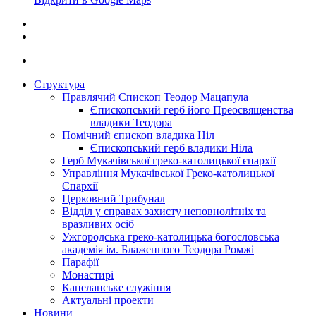
Структура
Правлячий Єпископ Теодор Мацапула
Єпископський герб його Преосвященства
владики Теодора
Помічний єпископ владика Ніл
Єпископський герб владики Ніла
Герб Мукачівської греко-католицької єпархії
Управління Мукачівської Греко-католицької
Єпархії
Церковний Трибунал
Відділ у справах захисту неповнолітніх та
вразливих осіб
Ужгородська греко-католицька богословська
академія ім. Блаженного Теодора Ромжі
Парафії
Монастирі
Капеланське служіння
Актуальні проекти
Новини