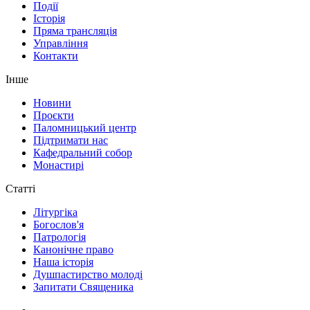
Події
Історія
Пряма трансляція
Управління
Контакти
Інше
Новини
Проєкти
Паломницький центр
Підтримати нас
Кафедральний собор
Монастирі
Статті
Літургіка
Богослов'я
Патрологія
Канонічне право
Наша історія
Душпастирство молоді
Запитати Священика