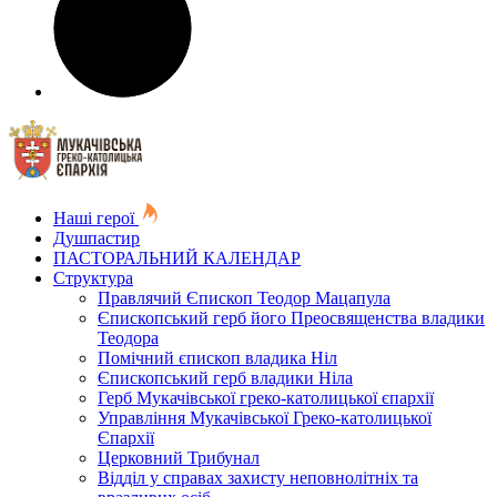
Наші герої
Душпастир
ПАСТОРАЛЬНИЙ КАЛЕНДАР
Структура
Правлячий Єпископ Теодор Мацапула
Єпископський герб його Преосвященства владики
Теодора
Помічний єпископ владика Ніл
Єпископський герб владики Ніла
Герб Мукачівської греко-католицької єпархії
Управління Мукачівської Греко-католицької
Єпархії
Церковний Трибунал
Відділ у справах захисту неповнолітніх та