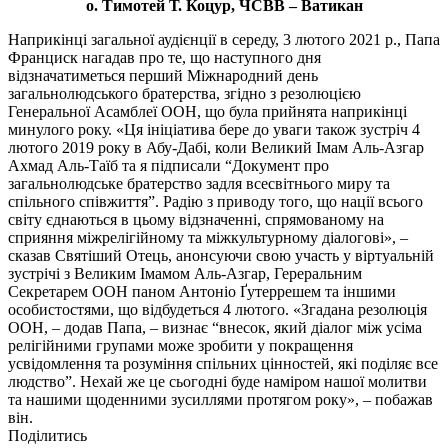
о. Тимотей Т. Коцур, ЧСВВ – Ватикан
Наприкінці загальної аудієнції в середу, 3 лютого 2021 р., Папа
Франциск нагадав про те, що наступного дня
відзначатиметься перший Міжнародний день
загальнолюдського братерства, згідно з резолюцією
Генеральної Асамблеї ООН, що була прийнята наприкінці
минулого року. «Ця ініціатива бере до уваги також зустріч 4
лютого 2019 року в Абу-Дабі, коли Великий Імам Аль-Азгар
Ахмад Аль-Таїб та я підписали “Документ про
загальнолюдське братерство задля всесвітнього миру та
спільного співжиття”. Радію з приводу того, що нації всього
світу єднаються в цьому відзначенні, спрямованому на
сприяння міжрелігійному та міжкультурному діалогові», –
сказав Святіший Отець, анонсуючи свою участь у віртуальній
зустрічі з Великим Імамом Аль-Азгар, Гереральним
Секретарем ООН паном Антоніо Ґутеррешем та іншими
особистостями, що відбудеться 4 лютого. «Згадана резолюція
ООН, – додав Папа, – визнає “внесок, який діалог між усіма
релігійними групами може зробити у покращення
усвідомлення та розуміння спільних цінностей, які поділяє все
людство”. Нехай же це сьогодні буде наміром нашої молитви
та нашими щоденними зусиллями протягом року», – побажав
він.
Поділитись