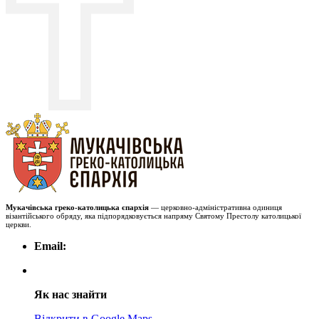
Мукачівська греко-католицька єпархія
— церковно-адміністративна одиниця
візантійського обряду, яка підпорядковується напряму Святому Престолу католицької
церкви.
Email:
Як нас знайти
Відкрити в Google Maps