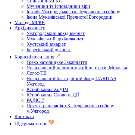
Єпископи МГКЄ
Мученики та Ісповідники віри
Історія Ужгородського кафедрального собору
Ікона Мукачівської Пречистої Богородиці
Молодь МГКЄ
Архідияконати
Ужгородський архідияконат
Мукачівський архідияконат
Хустський вікаріат
Берегівський деканат
Корисні посилання
Греко-католицьке Закарпаття
Єпархіальний паломницький центр св. Миколая
Логос-ТВ
Єпархіальний благодійний фонд CARITAS
Ужгород
Ютюб канал ХоДІМ
Ютюб канал Слово наДІЇ
РАДІО 7
Пряма трансляція з Кафедрального собору
м.Ужгород
Контакти
Підтримати нас