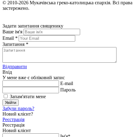
© 2010-2026
Мукачівська греко-католицька єпархія.
Всі права
застережено.
Задати запитання священику
Ваше ім'я
Email
*
Запитання
*
Відправити
Вхід
У мене вже є обліковий запис
E-mail
Пароль
Запам'ятати мене
Увійти
Забули пароль?
Новий клієнт?
Реєстрація
Реєстрація
Новий клієнт
Ім'я*