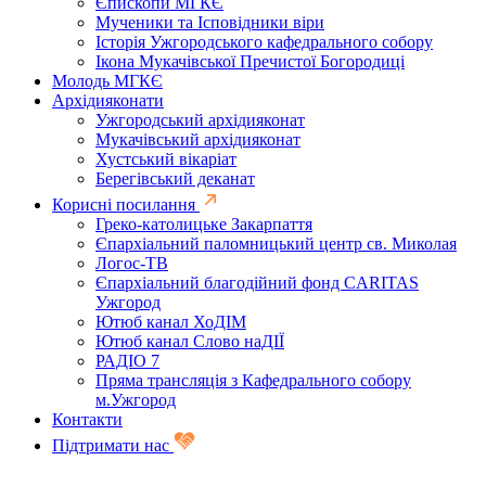
Єпископи МГКЄ
Мученики та Ісповідники віри
Історія Ужгородського кафедрального собору
Ікона Мукачівської Пречистої Богородиці
Молодь МГКЄ
Архідияконати
Ужгородський архідияконат
Мукачівський архідияконат
Хустський вікаріат
Берегівський деканат
Корисні посилання
Греко-католицьке Закарпаття
Єпархіальний паломницький центр св. Миколая
Логос-ТВ
Єпархіальний благодійний фонд CARITAS
Ужгород
Ютюб канал ХоДІМ
Ютюб канал Слово наДІЇ
РАДІО 7
Пряма трансляція з Кафедрального собору
м.Ужгород
Контакти
Підтримати нас