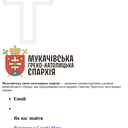
Мукачівська греко-католицька єпархія
— церковно-адміністративна одиниця
візантійського обряду, яка підпорядковується напряму Святому Престолу католицької
церкви.
Email:
Як нас знайти
Відкрити в Google Maps