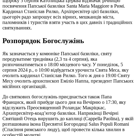
Щороку 5 серпня Католицька Церква відзначає річницю
посвячення Папської базиліки Santa Maria Maggiore в Римі.
Кардинал Станіслав Рилко, Архіпресвітер цієї базиліки,
цьогоріч радо запрошує всіх вірних, мешканців міста,
паломників і туристів взяти участь в цих давніх і традиційних
святкуваннях.
Розпорядок Богослужінь
Як зазначається у комюніке Папської базиліки, святу
передуватиме триднівка (2,3 та 4 серпня), яка
розпочинатиметься о 18:00 місцевого часу. У понеділок, 5
серпня 2024 р., о 10:00 відбудеться урочиста Свята Меса, яку
очолить кардинал Станіслав Рилко. Того ж дня о 19:00 Святу
Месу очолить архиєпископ Еміліо Наппа, президент Папських
місійних організацій.
До святкових богослужінь приєднається також Папа
Франциск, який прибуде цього дня на Вечірню о 17:30, яку
відслужить Преосвященний Роландас Макріцкас,
Архипресвітер-коад’ютор базиліки. Наприкінці Вечірні
Святіший Отець вирушить до каплиці (Cappella Paolina), у якій
розташована ікона Пресвятої Богородиці Salus Populi Romani
(Спасіння римського люду), щоб провести кілька хвилин в
особистій молитві.