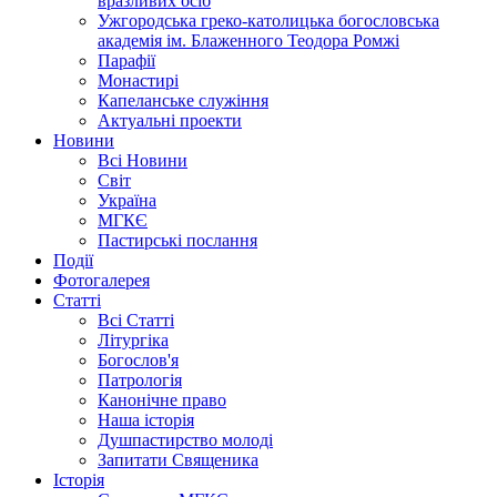
вразливих осіб
Ужгородська греко-католицька богословська
академія ім. Блаженного Теодора Ромжі
Парафії
Монастирі
Капеланське служіння
Актуальні проекти
Новини
Всі Новини
Світ
Україна
МГКЄ
Пастирські послання
Події
Фотогалерея
Статті
Всі Статті
Літургіка
Богослов'я
Патрологія
Канонічне право
Наша історія
Душпастирство молоді
Запитати Священика
Історія