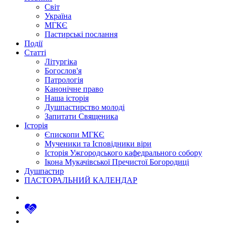
Світ
Україна
МГКЄ
Пастирські послання
Події
Статті
Літургіка
Богослов'я
Патрологія
Канонічне право
Наша історія
Душпастирство молоді
Запитати Священика
Історія
Єпископи МГКЄ
Мученики та Ісповідники віри
Історія Ужгородського кафедрального собору
Ікона Мукачівської Пречистої Богородиці
Душпастир
ПАСТОРАЛЬНИЙ КАЛЕНДАР