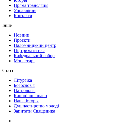
Історія
Пряма трансляція
Управління
Контакти
Інше
Новини
Проєкти
Паломницький центр
Підтримати нас
Кафедральний собор
Монастирі
Статті
Літургіка
Богослов'я
Патрологія
Канонічне право
Наша історія
Душпастирство молоді
Запитати Священика