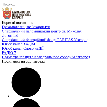
Корисні посилання
Греко-католицьке Закарпаття
Єпархіальний паломницький центр св. Миколая
Логос-ТВ
Єпархіальний благодійний фонд CARITAS Ужгород
Ютюб канал ХоДІМ
Ютюб канал Слово наДІЇ
РАДІО 7
Пряма трансляція з Кафедрального собору м.Ужгород
Посилання на соц. мережі