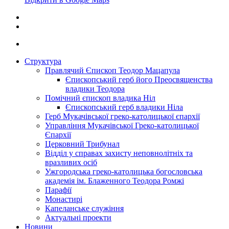
Структура
Правлячий Єпископ Теодор Мацапула
Єпископський герб його Преосвященства
владики Теодора
Помічний єпископ владика Ніл
Єпископський герб владики Ніла
Герб Мукачівської греко-католицької єпархії
Управління Мукачівської Греко-католицької
Єпархії
Церковний Трибунал
Відділ у справах захисту неповнолітніх та
вразливих осіб
Ужгородська греко-католицька богословська
академія ім. Блаженного Теодора Ромжі
Парафії
Монастирі
Капеланське служіння
Актуальні проекти
Новини