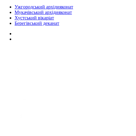
Ужгородський архідияконат
Мукачівський архідияконат
Хустський вікаріат
Берегівський деканат