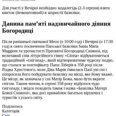
Для участі у Вечірні необхідно заздалегідь (2-3 серпня) взяти
квиток (безкоштовний) в захристії базиліки.
Данина пам’яті надзвичайного діяння
Богородиці
Після ранішньої святкової Меси (о 10:00 год) і Вечірні (о 17:30
год) в свято посвячення Папської базиліки Santa Maria
Maggiore та урочистості Пресвятої Богородиці Сніжної, під
величавий спів літургійного гімну «Gloria» відбуватиметься
традиційний «снігопад», який відтворюватиме чудесну подію,
що сталася за понтифікату Папи Ліберія в 358 році після
Різдва Христового, коли Діва Марія з'явилася Папі уві сні і
попросила його побудувати базиліку на місці, яке йому вкаже.
Це місце, як зазначала у сні Матір Божа, мало бути вкрите
снігом. Таким чином, в серпні 358 року відбулося чудо
снігопаду, і звідси походить також і назва «Базиліка Матері
Божої Сніжної», яка досі приваблює багатьох віруючих і
туристів з усього світу.
Поділитись
Категорія
Світ