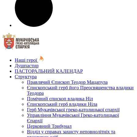
Наші герої
Душпастир
ПАСТОРАЛЬНИЙ КАЛЕНДАР
Структура
Правлячий Єпископ Теодор Мацапула
Єпископський герб його Преосвященства владики
Теодора
Помічний єпископ владика Ніл
Єпископський герб владики Ніла
Герб Мукачівської греко-католицької єпархії
Управління Мукачівської Греко-католицької
Єпархії
Церковний Трибунал
Відділ у справах захисту неповнолітніх та