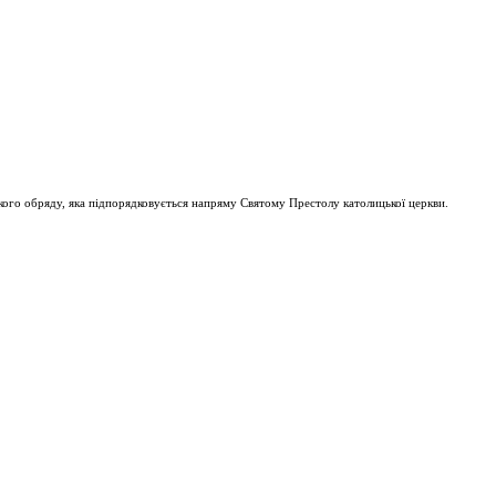
ого обряду, яка підпорядковується напряму Святому Престолу католицької церкви.