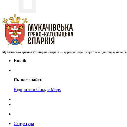
Мукачівська греко-католицька єпархія
— церковно-адміністративна одиниця візантійськ
Email:
Як нас знайти
Відкрити в Google Maps
Структура