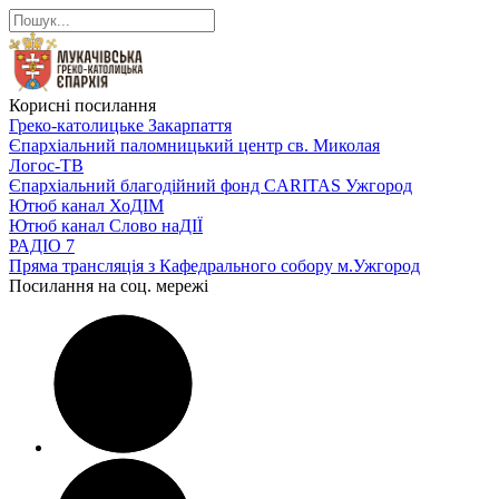
Корисні посилання
Греко-католицьке Закарпаття
Єпархіальний паломницький центр св. Миколая
Логос-ТВ
Єпархіальний благодійний фонд CARITAS Ужгород
Ютюб канал ХоДІМ
Ютюб канал Слово наДІЇ
РАДІО 7
Пряма трансляція з Кафедрального собору м.Ужгород
Посилання на соц. мережі