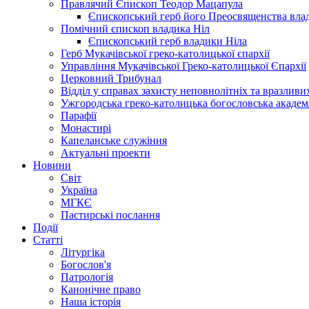
Правлячий Єпископ Теодор Мацапула
Єпископський герб його Преосвященства вла
Помічний єпископ владика Ніл
Єпископський герб владики Ніла
Герб Мукачівської греко-католицької єпархії
Управління Мукачівської Греко-католицької Єпархії
Церковний Трибунал
Відділ у справах захисту неповнолітніх та вразливих
Ужгородська греко-католицька богословська академ
Парафії
Монастирі
Капеланське служіння
Актуальні проекти
Новини
Світ
Україна
МГКЄ
Пастирські послання
Події
Статті
Літургіка
Богослов'я
Патрологія
Канонічне право
Наша історія