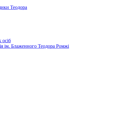
дики Теодора
 осіб
ія ім. Блаженного Теодора Ромжі