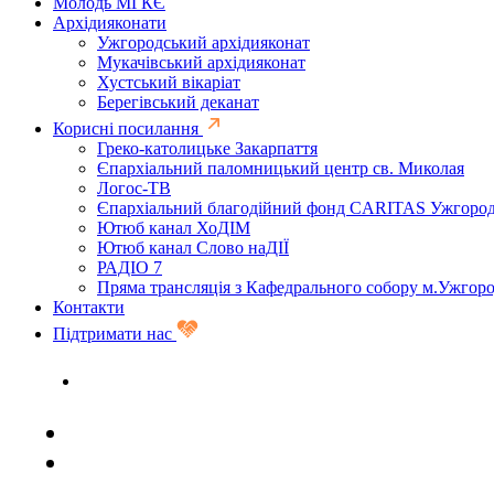
Молодь МГКЄ
Архідияконати
Ужгородський архідияконат
Мукачівський архідияконат
Хустський вікаріат
Берегівський деканат
Корисні посилання
Греко-католицьке Закарпаття
Єпархіальний паломницький центр св. Миколая
Логос-ТВ
Єпархіальний благодійний фонд CARITAS Ужгоро
Ютюб канал ХоДІМ
Ютюб канал Слово наДІЇ
РАДІО 7
Пряма трансляція з Кафедрального собору м.Ужгор
Контакти
Підтримати нас
Задати запитання священику