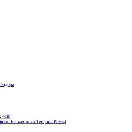
Теодора
 осіб
ія ім. Блаженного Теодора Ромжі