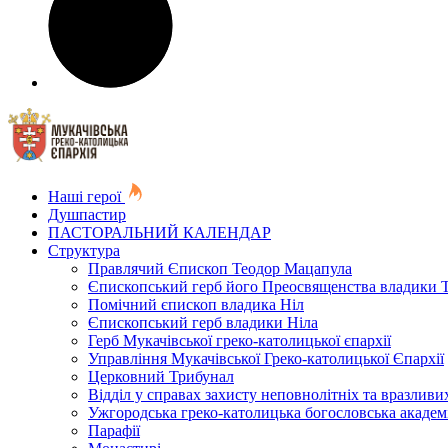
Наші герої
Душпастир
ПАСТОРАЛЬНИЙ КАЛЕНДАР
Структура
Правлячий Єпископ Теодор Мацапула
Єпископський герб його Преосвященства владики 
Помічний єпископ владика Ніл
Єпископський герб владики Ніла
Герб Мукачівської греко-католицької єпархії
Управління Мукачівської Греко-католицької Єпархії
Церковний Трибунал
Відділ у справах захисту неповнолітніх та вразливих
Ужгородська греко-католицька богословська академ
Парафії