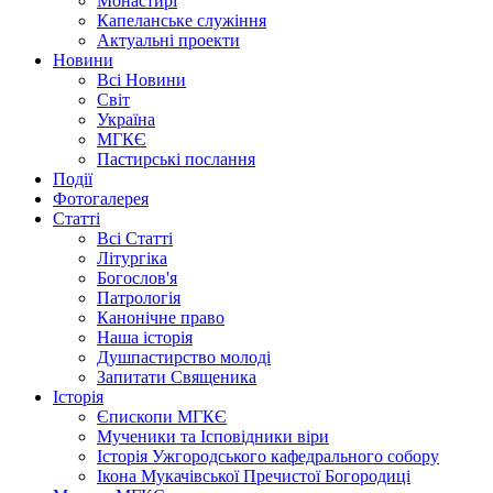
Монастирі
Капеланське служіння
Актуальні проекти
Новини
Всі Новини
Світ
Україна
МГКЄ
Пастирські послання
Події
Фотогалерея
Статті
Всі Статті
Літургіка
Богослов'я
Патрологія
Канонічне право
Наша історія
Душпастирство молоді
Запитати Священика
Історія
Єпископи МГКЄ
Мученики та Ісповідники віри
Історія Ужгородського кафедрального собору
Ікона Мукачівської Пречистої Богородиці