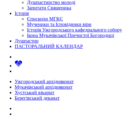
Душпастирство молоді
Запитати Священика
Історія
Єпископи МГКЄ
Мученики та Ісповідники віри
Історія Ужгородського кафедрального собору
Ікона Мукачівської Пречистої Богородиці
Душпастир
ПАСТОРАЛЬНИЙ КАЛЕНДАР
Ужгородський архідияконат
Мукачівський архідияконат
Хустський вікаріат
Берегівський деканат