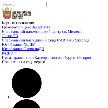
Корисні посилання
Греко-католицьке Закарпаття
Єпархіальний паломницький центр св. Миколая
Логос-ТВ
Єпархіальний благодійний фонд CARITAS Ужгород
Ютюб канал ХоДІМ
Ютюб канал Слово наДІЇ
РАДІО 7
Пряма трансляція з Кафедрального собору м.Ужгород
Посилання на соц. мережі