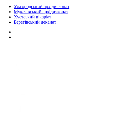
Ужгородський архідияконат
Мукачівський архідияконат
Хустський вікаріат
Берегівський деканат