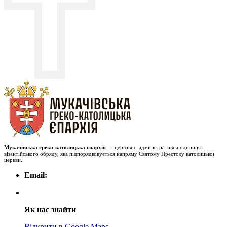
Мукачівська греко-католицька єпархія
— церковно-адміністративна одиниця
візантійського обряду, яка підпорядковується напряму Святому Престолу католицької
церкви.
Email:
Як нас знайти
Відкрити в Google Maps