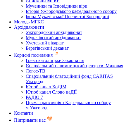
Єпископи МГКЄ
Мученики та Ісповідники віри
Історія Ужгородського кафедрального собору
Ікона Мукачівської Пречистої Богородиці
Молодь МГКЄ
Архідияконати
Ужгородський архідияконат
Мукачівський архідияконат
Хустський вікаріат
Берегівський деканат
Корисні посилання
Греко-католицьке Закарпаття
Єпархіальний паломницький центр св. Миколая
Логос-ТВ
Єпархіальний благодійний фонд CARITAS
Ужгород
Ютюб канал ХоДІМ
Ютюб канал Слово наДІЇ
РАДІО 7
Пряма трансляція з Кафедрального собору
м.Ужгород
Контакти
Підтримати нас