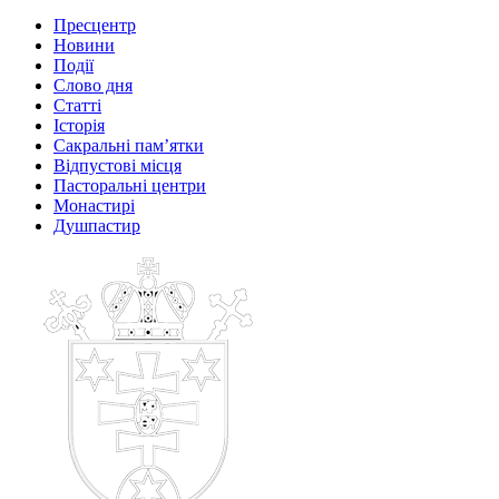
Пресцентр
Новини
Події
Слово дня
Статті
Історія
Сакральні пам’ятки
Відпустові місця
Пасторальні центри
Монастирі
Душпастир