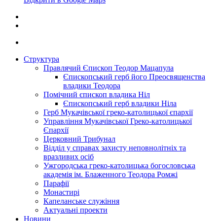
Структура
Правлячий Єпископ Теодор Мацапула
Єпископський герб його Преосвященства
владики Теодора
Помічний єпископ владика Ніл
Єпископський герб владики Ніла
Герб Мукачівської греко-католицької єпархії
Управління Мукачівської Греко-католицької
Єпархії
Церковний Трибунал
Відділ у справах захисту неповнолітніх та
вразливих осіб
Ужгородська греко-католицька богословська
академія ім. Блаженного Теодора Ромжі
Парафії
Монастирі
Капеланське служіння
Актуальні проекти
Новини