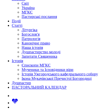
Світ
Україна
МГКЄ
Пастирські послання
Події
Статті
Літургіка
Богослов'я
Патрологія
Канонічне право
Наша історія
Душпастирство молоді
Запитати Священика
Історія
Єпископи МГКЄ
Мученики та Ісповідники віри
Історія Ужгородського кафедрального собору
Ікона Мукачівської Пречистої Богородиці
Душпастир
ПАСТОРАЛЬНИЙ КАЛЕНДАР