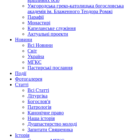
вразливих осіб
Ужгородська греко-католицька богословська
академія ім. Блаженного Теодора Ромжі
Парафії
Монастирі
Капеланське служіння
Актуальні проекти
Новини
Всі Новини
Світ
Україна
МГКЄ
Пастирські послання
Події
Фотогалерея
Статті
Всі Статті
Літургіка
Богослов'я
Патрологія
Канонічне право
Наша історія
Душпастирство молоді
Запитати Священика
Історія