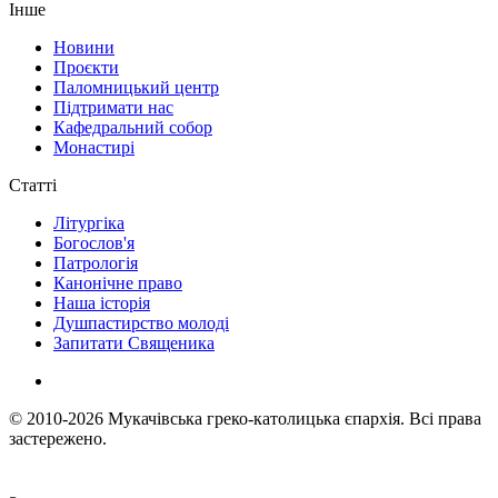
Інше
Новини
Проєкти
Паломницький центр
Підтримати нас
Кафедральний собор
Монастирі
Статті
Літургіка
Богослов'я
Патрологія
Канонічне право
Наша історія
Душпастирство молоді
Запитати Священика
© 2010-2026
Мукачівська греко-католицька єпархія.
Всі права
застережено.