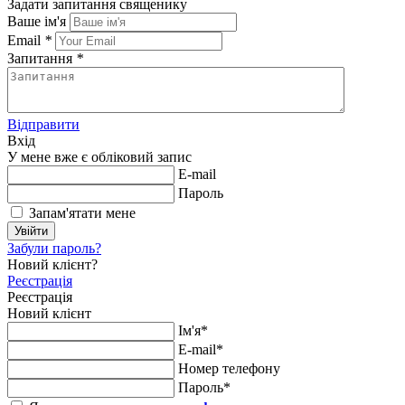
Задати запитання священику
Ваше ім'я
Email
*
Запитання
*
Відправити
Вхід
У мене вже є обліковий запис
E-mail
Пароль
Запам'ятати мене
Увійти
Забули пароль?
Новий клієнт?
Реєстрація
Реєстрація
Новий клієнт
Ім'я*
E-mail*
Номер телефону
Пароль*