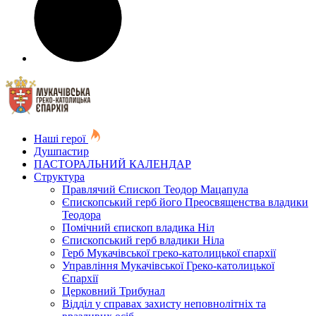
Наші герої
Душпастир
ПАСТОРАЛЬНИЙ КАЛЕНДАР
Структура
Правлячий Єпископ Теодор Мацапула
Єпископський герб його Преосвященства владики
Теодора
Помічний єпископ владика Ніл
Єпископський герб владики Ніла
Герб Мукачівської греко-католицької єпархії
Управління Мукачівської Греко-католицької
Єпархії
Церковний Трибунал
Відділ у справах захисту неповнолітніх та